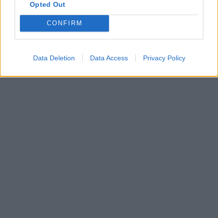
történelem érettségi
Opted Out
érettségi 2023
töriérettségi
CONFIRM
töri érettségi
érettségi 2023 május
Data Deletion
Data Access
Privacy Policy