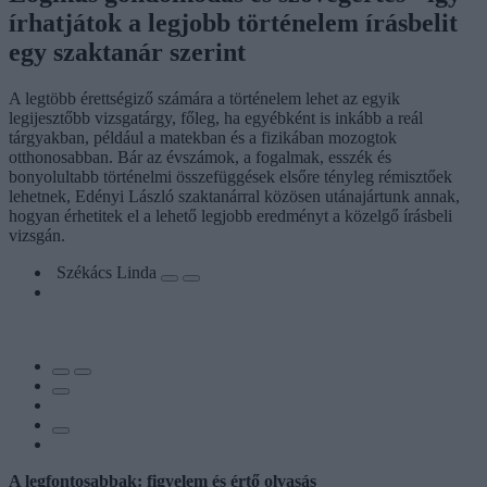
írhatjátok a legjobb történelem írásbelit
egy szaktanár szerint
A legtöbb érettségiző számára a történelem lehet az egyik
legijesztőbb vizsgatárgy, főleg, ha egyébként is inkább a reál
tárgyakban, például a matekban és a fizikában mozogtok
otthonosabban. Bár az évszámok, a fogalmak, esszék és
bonyolultabb történelmi összefüggések elsőre tényleg rémisztőek
lehetnek, Edényi László szaktanárral közösen utánajártunk annak,
hogyan érhetitek el a lehető legjobb eredményt a közelgő írásbeli
vizsgán.
Székács Linda
A legfontosabbak: figyelem és értő olvasás