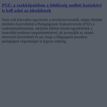
PSZ: a szakképzésben a felelősség mellett hatáskört
is kell adni az iskoláknak
Nem volt közvetlen egyeztetés a törvénytervezetről, mégis elküldte
részletes észrevételeit a Pedagógusok Szakszervezete (PSZ) a
szakminisztériumnak, melyben többek között egyetértettek a
kancellári rendszer megszüntetésével, de javasolják az oktató
elnevezés kivezetését és azt, hogy a főigazgatói poszthoz
pedagógusi végzettségre is legyen szükség.