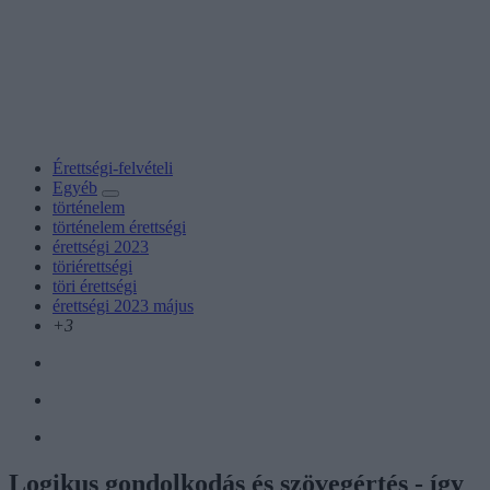
Érettségi-felvételi
Egyéb
történelem
történelem érettségi
érettségi 2023
töriérettségi
töri érettségi
érettségi 2023 május
+3
Logikus gondolkodás és szövegértés - így