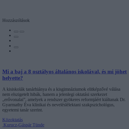
Hozzászólások
Mi a baj a 8 osztályos általános iskolával, és mi jöhet
helyette?
A kisiskolák tanárhiánya és a kisgimnáziumok elitképzővé válása
nem elszigetelt hibák, hanem a jelenlegi oktatási szerkezet
„erővonalai”, amelyek a rendszer gyökeres reformjáért kiáltanak Dr.
Gyarmathy Éva klinikai és neveléslélektani szakpszichológus,
egyetemi tanár szerint.
Közoktatás
Kurucz-Gáspár Tünde