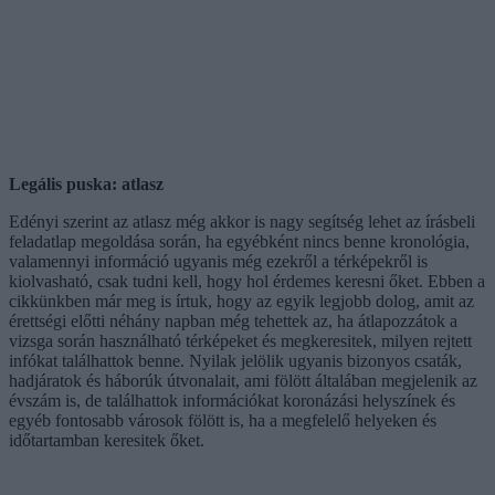
Legális puska: atlasz
Edényi szerint az atlasz még akkor is nagy segítség lehet az írásbeli
feladatlap megoldása során, ha egyébként nincs benne kronológia,
valamennyi információ ugyanis még ezekről a térképekről is
kiolvasható, csak tudni kell, hogy hol érdemes keresni őket. Ebben a
cikkünkben már meg is írtuk, hogy az egyik legjobb dolog, amit az
érettségi előtti néhány napban még tehettek az, ha átlapozzátok a
vizsga során használható térképeket és megkeresitek, milyen rejtett
infókat találhattok benne. Nyilak jelölik ugyanis bizonyos csaták,
hadjáratok és háborúk útvonalait, ami fölött általában megjelenik az
évszám is, de találhattok információkat koronázási helyszínek és
egyéb fontosabb városok fölött is, ha a megfelelő helyeken és
időtartamban keresitek őket.