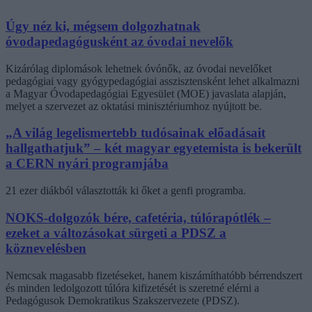
Úgy néz ki, mégsem dolgozhatnak
óvodapedagógusként az óvodai nevelők
Kizárólag diplomások lehetnek óvónők, az óvodai nevelőket
pedagógiai vagy gyógypedagógiai asszisztensként lehet alkalmazni
a Magyar Óvodapedagógiai Egyesület (MOE) javaslata alapján,
melyet a szervezet az oktatási minisztériumhoz nyújtott be.
„A világ legelismertebb tudósainak előadásait
hallgathatjuk” – két magyar egyetemista is bekerült
a CERN nyári programjába
21 ezer diákból választották ki őket a genfi programba.
NOKS-dolgozók bére, cafetéria, túlórapótlék –
ezeket a változásokat sürgeti a PDSZ a
köznevelésben
Nemcsak magasabb fizetéseket, hanem kiszámíthatóbb bérrendszert
és minden ledolgozott túlóra kifizetését is szeretné elérni a
Pedagógusok Demokratikus Szakszervezete (PDSZ).