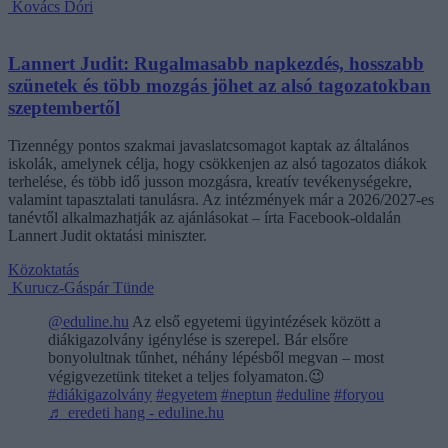
Kovács Dóri
Lannert Judit: Rugalmasabb napkezdés, hosszabb
szünetek és több mozgás jöhet az alsó tagozatokban
szeptembertől
Tizennégy pontos szakmai javaslatcsomagot kaptak az általános
iskolák, amelynek célja, hogy csökkenjen az alsó tagozatos diákok
terhelése, és több idő jusson mozgásra, kreatív tevékenységekre,
valamint tapasztalati tanulásra. Az intézmények már a 2026/2027-es
tanévtől alkalmazhatják az ajánlásokat – írta Facebook-oldalán
Lannert Judit oktatási miniszter.
Közoktatás
Kurucz-Gáspár Tünde
@eduline.hu
Az első egyetemi ügyintézések között a
diákigazolvány igénylése is szerepel. Bár elsőre
bonyolultnak tűnhet, néhány lépésből megvan – most
végigvezetünk titeket a teljes folyamaton.😉
#diákigazolvány
#egyetem
#neptun
#eduline
#foryou
♬ eredeti hang - eduline.hu