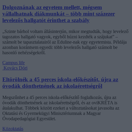
Dolgoznának az egyetem mellett, mégsem
vállalhatnak diákmunkát – több mint százezer
levelezős hallgatót érinthet a szabály
„Szinte bárhol voltam állásinterjún, mikor megtudták, hogy levelező
tagozatos hallgató vagyok, egyből húzni kezdték a szájukat” –
számolt be tapasztalatairól az Eduline-nak egy egyetemista. Példája
azonban korántsem egyedi: több levelezős hallgató számolt be
hasonló nehézségekről.
Campus life
Kovács Dóri
Eltörölnék a 45 perces iskola-előkészítőt, újra az
óvodák dönthetnének az iskolaérettségről
Megszűnhet a 45 perces iskola-előkészítő foglalkozás, újra az
óvodák dönthetnének az iskolaérettségről, és az oviKRÉTA is
átalakulhat. Többek között ezeket a változtatásokat javasolta az
Oktatási és Gyermekügyi Minisztériumnak a Magyar
Óvodapedagógiai Egyesület.
Közoktatás