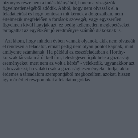
bizonyos része nem a tudás hiányából, hanem a vizsgázók
figyelmetlenségéből adódik. Abból, hogy nem olvassák el a
feladatleírást és hogy pontosan mit kérnek a dolgozatban, nem
értelmezik megfelelően a források szövegét, vagy egyszerűen
figyelmen kívül hagyják azt, ez pedig kellemetlen meglepetéseket
tartogathat az egyébként jó eredményre számító diákoknak is.
"Azt látom, hogy minden évben vannak olyanok, akik nem olvassák
el rendesen a feladatot, emiatt pedig nem olyan pontot kapnak, mint
amilyenre számítanak. Ha például az esszéfeladatban a Horthy-
korszak társadalmáról kell írni, feleslegesen írják bele a gazdasági
eseményeket, mert nem az volt a kérés" - vélekedik, ugyanakkor azt
is hozzáteszi; ha valaki csak a gazdasági eseményeket tudja, akkor
érdemes a társadalom szempontjából megközelíteni azokat, hiszen
így már érhet részpontokat a feladatmegoldás.