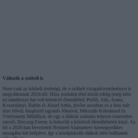
Változik a szóbeli is
Nem csak az írásbeli érettségi, de a szóbeli vizsgakövetelményei is
megváltoznak 2024-től. Húsz irodalmi tétel közül eddig (még idén
is) mindössze hat volt kötelező életműtétel; Petőfi, Ady, Arany,
Kosztolányi, Babits és József Attila, jövőre azonban ez a lista már
tízre bővül, kiegészül ugyanis Jókaival, Mikszáth Kálmánnal és
Vörösmarty Mihállyal, de egy a diákok számára teljesen ismeretlen
szerző, Herczeg Ferenc is bekerült a kötelező életműtételek közé. Az
író a 2020-ban bevezetett Nemzeti Alaptanterv tizenegyedikes
anyagába lett beépítve, így a középiskolás diákok idén hallhattak