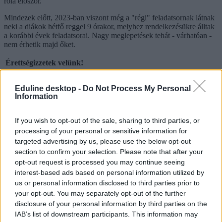
róla először.
Mindezek előtt, 2023-ban viszont még a "régi" feladatsornak látnak
neki a diákok hétfő reggel 9 órakor, melyhez rendelkezésükre álltak
a korábbi évek feladatsorai. Nagy meglepetések tehát - várhatóan -
nem érhetik majd őket.
Érettségizzetek velünk!
Az Eduline-on az idén is megtaláljátok a legfrissebb infókat az
Eduline desktop -
Do Not Process My Personal
érettségiről: a vizsgák napján reggeltől estig beszámolunk a
Information
legfontosabb hírekről, megtudhatjátok, milyen feladatokat kell
megoldaniuk a középszinten vizsgázóknak, de az emelt szintű
írásbelikről is nálunk találjátok meg a tudnivalókat.
If you wish to opt-out of the sale, sharing to third parties, or
processing of your personal or sensitive information for
És ami a legfontosabb: az írásbeli után nálunk nézhetitek át először
targeted advertising by us, please use the below opt-out
a szaktanárok által kidolgozott, nem hivatalos megoldásokat.
section to confirm your selection. Please note that after your
Délutánonként arról olvashattok, hogy mit gondolnak a tanárok és
opt-out request is processed you may continue seeing
a vizsgázók a feladatsorokról, és persze ti is leírhatjátok
interest-based ads based on personal information utilized by
véleményeteket kommentben, sőt a szaktanároktól is kérdezhettek.
us or personal information disclosed to third parties prior to
your opt-out. You may separately opt-out of the further
Ha elsőként szeretnétek megkapni a megoldásokat,
lájkoljátok
Facebook-oldalunkat
,
itt pedig feliratkozhattok hírlevelünkre
. A
disclosure of your personal information by third parties on the
2023-es érettségiről
itt találjátok legfrissebb cikkeinket
.
IAB’s list of downstream participants. This information may