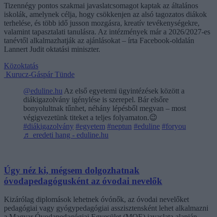
Tizennégy pontos szakmai javaslatcsomagot kaptak az általános
iskolák, amelynek célja, hogy csökkenjen az alsó tagozatos diákok
terhelése, és több idő jusson mozgásra, kreatív tevékenységekre,
valamint tapasztalati tanulásra. Az intézmények már a 2026/2027-es
tanévtől alkalmazhatják az ajánlásokat – írta Facebook-oldalán
Lannert Judit oktatási miniszter.
Közoktatás
Kurucz-Gáspár Tünde
@eduline.hu
Az első egyetemi ügyintézések között a
diákigazolvány igénylése is szerepel. Bár elsőre
bonyolultnak tűnhet, néhány lépésből megvan – most
végigvezetünk titeket a teljes folyamaton.😉
#diákigazolvány
#egyetem
#neptun
#eduline
#foryou
♬ eredeti hang - eduline.hu
Úgy néz ki, mégsem dolgozhatnak
óvodapedagógusként az óvodai nevelők
Kizárólag diplomások lehetnek óvónők, az óvodai nevelőket
pedagógiai vagy gyógypedagógiai asszisztensként lehet alkalmazni
a Magyar Óvodapedagógiai Egyesület (MOE) javaslata alapján,