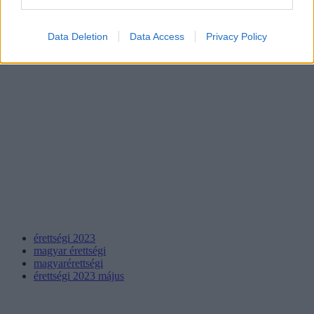
Data Deletion
Data Access
Privacy Policy
érettségi 2023
magyar érettségi
magyarérettségi
érettségi 2023 május