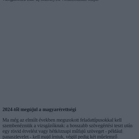
2024-től megújul a magyarérettségi
Ma még az elmúlt években megszokott feladattípusokkal kell
szembenézniük a vizsgázóknak: a hosszabb szövegértési teszt után
egy rövid érvelést vagy hétköznapi műfajú szöveget - például
panaszlevelet - kell majd írniuk, végül pedig két műelemző