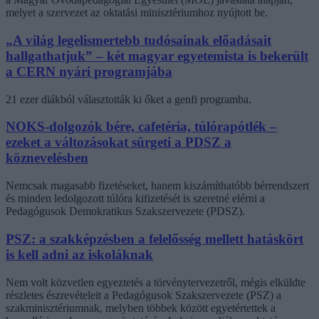
melyet a szervezet az oktatási minisztériumhoz nyújtott be.
„A világ legelismertebb tudósainak előadásait
hallgathatjuk” – két magyar egyetemista is bekerült
a CERN nyári programjába
21 ezer diákból választották ki őket a genfi programba.
NOKS-dolgozók bére, cafetéria, túlórapótlék –
ezeket a változásokat sürgeti a PDSZ a
köznevelésben
Nemcsak magasabb fizetéseket, hanem kiszámíthatóbb bérrendszert
és minden ledolgozott túlóra kifizetését is szeretné elérni a
Pedagógusok Demokratikus Szakszervezete (PDSZ).
PSZ: a szakképzésben a felelősség mellett hatáskört
is kell adni az iskoláknak
Nem volt közvetlen egyeztetés a törvénytervezetről, mégis elküldte
részletes észrevételeit a Pedagógusok Szakszervezete (PSZ) a
szakminisztériumnak, melyben többek között egyetértettek a