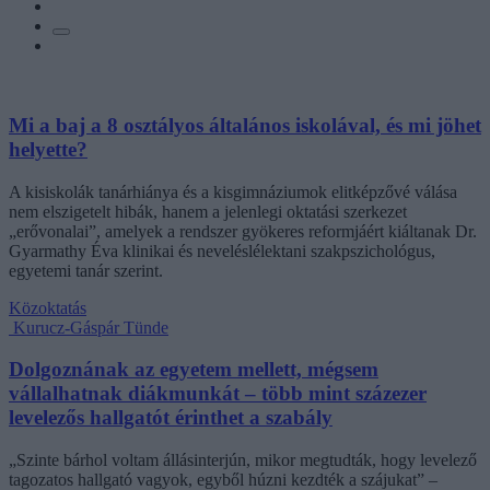
Mi a baj a 8 osztályos általános iskolával, és mi jöhet
helyette?
A kisiskolák tanárhiánya és a kisgimnáziumok elitképzővé válása
nem elszigetelt hibák, hanem a jelenlegi oktatási szerkezet
„erővonalai”, amelyek a rendszer gyökeres reformjáért kiáltanak Dr.
Gyarmathy Éva klinikai és neveléslélektani szakpszichológus,
egyetemi tanár szerint.
Közoktatás
Kurucz-Gáspár Tünde
Dolgoznának az egyetem mellett, mégsem
vállalhatnak diákmunkát – több mint százezer
levelezős hallgatót érinthet a szabály
„Szinte bárhol voltam állásinterjún, mikor megtudták, hogy levelező
tagozatos hallgató vagyok, egyből húzni kezdték a szájukat” –