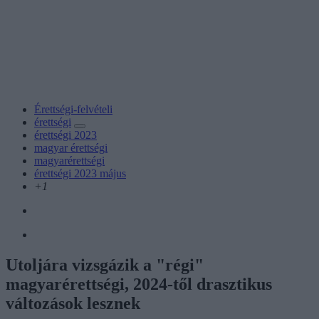
Érettségi-felvételi
érettségi
érettségi 2023
magyar érettségi
magyarérettségi
érettségi 2023 május
+1
Utoljára vizsgázik a "régi"
magyarérettségi, 2024-től drasztikus
változások lesznek