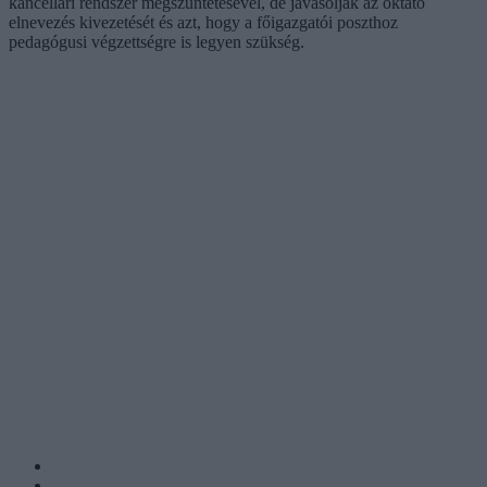
kancellári rendszer megszüntetésével, de javasolják az oktató
elnevezés kivezetését és azt, hogy a főigazgatói poszthoz
pedagógusi végzettségre is legyen szükség.