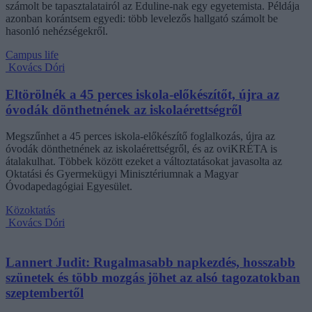
számolt be tapasztalatairól az Eduline-nak egy egyetemista. Példája
azonban korántsem egyedi: több levelezős hallgató számolt be
hasonló nehézségekről.
Campus life
Kovács Dóri
Eltörölnék a 45 perces iskola-előkészítőt, újra az
óvodák dönthetnének az iskolaérettségről
Megszűnhet a 45 perces iskola-előkészítő foglalkozás, újra az
óvodák dönthetnének az iskolaérettségről, és az oviKRÉTA is
átalakulhat. Többek között ezeket a változtatásokat javasolta az
Oktatási és Gyermekügyi Minisztériumnak a Magyar
Óvodapedagógiai Egyesület.
Közoktatás
Kovács Dóri
Lannert Judit: Rugalmasabb napkezdés, hosszabb
szünetek és több mozgás jöhet az alsó tagozatokban
szeptembertől