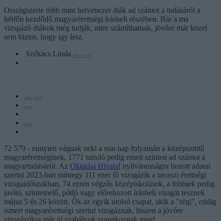
Országszerte több mint hetvenezer diák ad számot a tudásáról a
hétfőn kezdődő magyarérettségi írásbeli részében. Bár a ma
vizsgázó diákok még tudják, mire számíthatnak, jövőre már közel
sem biztos, hogy így lesz.
Székács Linda
72 579 - ennyien vágnak neki a mai nap folyamán a középszintű
magyarérettséginek, 1771 tanuló pedig emelt szinten ad számot a
magyartudásáról. Az
Oktatási Hivatal
nyilvánosságra hozott adatai
szerint 2023-ban mintegy 111 ezer fő vizsgázik a tavaszi érettségi
vizsgaidőszakban, 74 ezren végzős középiskolások, a többiek pedig
javító, szintemelő, pótló vagy előrehozott írásbeli vizsgát tesznek
május 5 és 26 között. Ők az egyik utolsó csapat, akik a "régi", eddig
ismert magyarérettségi szerint vizsgáznak, hiszen a jövőre
vizsgázókra már új szabályok vonatkoznak majd.