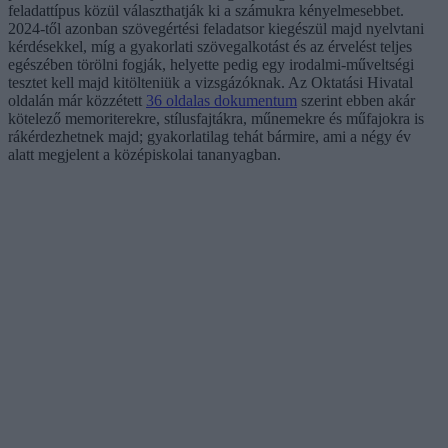
feladattípus közül választhatják ki a számukra kényelmesebbet.
2024-től azonban szövegértési feladatsor kiegészül majd nyelvtani
kérdésekkel, míg a gyakorlati szövegalkotást és az érvelést teljes
egészében törölni fogják, helyette pedig egy irodalmi-műveltségi
tesztet kell majd kitölteniük a vizsgázóknak. Az Oktatási Hivatal
oldalán már közzétett
36 oldalas dokumentum
szerint ebben akár
kötelező memoriterekre, stílusfajtákra, műnemekre és műfajokra is
rákérdezhetnek majd; gyakorlatilag tehát bármire, ami a négy év
alatt megjelent a középiskolai tananyagban.