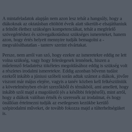
A mintafeladatok alapján nem azon lesz tehát a hangsúly, hogy a
diákoknak az oktatásban eltöltött éveik alatt sikerült-e elsajátítaniuk
a felnőtt élethez szükséges kompetenciákat, tehát a megfelelő
szövegértéshez és szövegalkotáshoz szükséges ismereteket, hanem
azon, hogy értés helyett mennyire tudják bemagolni a -
megvalósíthatatlan - tanterv szerint elvártakat.
Persze, nem arról van szó, hogy ezekre az ismeretekre eddig ne lett
volna szükség, vagy hogy feleslegesek lennének, hiszen a
műelemző feladatrész tökéletes megoldásához eddig is szükség volt
a részletes irodalmi ismeretekre. Eddig azonban bővenn tudást
ezekről inkább a júniusi szóbeli során adtak számot a diákok, jövőre
viszont már május elejére, vagyis a tanév közben kell felkészülniük
a követelményben elvárt szerzőkből és témákból, ami amellett, hogy
inkább szól majd a magolásról (és a későbbi felejtésről), mint arról,
hogy a diákok valóban értsék és szeressék az irodalmat, és hogy
önállóan értelmezni tudják az esetlegesen kezükbe kerülő
szépirodalmi műveket, de tovább fokozza majd a túlterheltségüket
is.