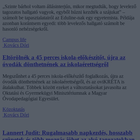
„Szinte bárhol voltam állásinterjún, mikor megtudták, hogy levelező
tagozatos hallgató vagyok, egyből húzni kezdték a szájukat” –
számolt be tapasztalatairól az Eduline-nak egy egyetemista. Példája
azonban korántsem egyedi: több levelezős hallgató számolt be
hasonló nehézségekről.
Campus life
Kovács Dóri
Eltörölnék a 45 perces iskola-előkészítőt, újra az
óvodák dönthetnének az iskolaérettségről
Megszűnhet a 45 perces iskola-előkészítő foglalkozás, újra az
óvodák dönthetnének az iskolaérettségről, és az oviKRÉTA is
átalakulhat. Többek között ezeket a változtatásokat javasolta az
Oktatási és Gyermekügyi Minisztériumnak a Magyar
Óvodapedagógiai Egyesület.
Közoktatás
Kovács Dóri
Lannert Judit: Rugalmasabb napkezdés, hosszabb
szünetek és több mozgás jöhet az alsó tagozatokban