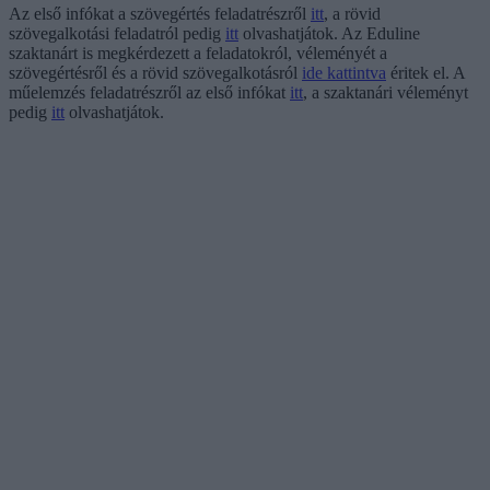
Az első infókat a szövegértés feladatrészről
itt
, a rövid
szövegalkotási feladatról pedig
itt
olvashatjátok. Az Eduline
szaktanárt is megkérdezett a feladatokról, véleményét a
szövegértésről és a rövid szövegalkotásról
ide kattintva
éritek el. A
műelemzés feladatrészről az első infókat
itt
, a szaktanári véleményt
pedig
itt
olvashatjátok.