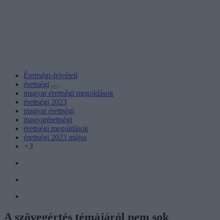
Érettségi-felvételi
érettségi
magyar érettségi megoldások
érettségi 2023
magyar érettségi
magyarérettségi
érettségi megoldások
érettségi 2023 május
+3
A szövegértés témájáról nem sok