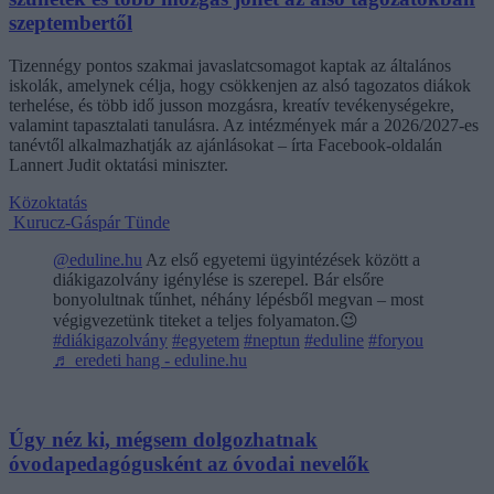
szeptembertől
Tizennégy pontos szakmai javaslatcsomagot kaptak az általános
iskolák, amelynek célja, hogy csökkenjen az alsó tagozatos diákok
terhelése, és több idő jusson mozgásra, kreatív tevékenységekre,
valamint tapasztalati tanulásra. Az intézmények már a 2026/2027-es
tanévtől alkalmazhatják az ajánlásokat – írta Facebook-oldalán
Lannert Judit oktatási miniszter.
Közoktatás
Kurucz-Gáspár Tünde
@eduline.hu
Az első egyetemi ügyintézések között a
diákigazolvány igénylése is szerepel. Bár elsőre
bonyolultnak tűnhet, néhány lépésből megvan – most
végigvezetünk titeket a teljes folyamaton.😉
#diákigazolvány
#egyetem
#neptun
#eduline
#foryou
♬ eredeti hang - eduline.hu
Úgy néz ki, mégsem dolgozhatnak
óvodapedagógusként az óvodai nevelők