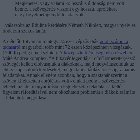
Meglepetés, vagy valami kolosszális újdonság nem volt
benne, a szövegértés viszont egy hosszú, aprólékos,
nagy figyelmet igénylő feladat volt
- válaszolta az Eduline kérdésére Németh Nikolett, magyar nyelv és
irodalom szakos tanár.
A délelőtt folyamán mintegy 74 ezer végzős diák
adott számot a
tudásáról
magyarból; több mint 72 ezren középszinten vizsgáztak,
1700 fő pedig emelt szinten.
A középszintű érettségi első részében
Máté Andrea komplex, "A bikavér legendája" című ismeretterjesztő
szövegét kellett elolvasniuk a diákoknak, majd megválaszolniuk az
ehhez kapcsolódó kérdéseket, megoldani a táblázatos és igaz-hamis
feladatokat. Annak ellenére azonban, hogy a szaktanár szerint a
szöveg kifejezetten aprólékos volt - emiatt pedig a szövegértés
lehetett az idei magyar írásbeli legnehezebb feladata - a kellő
figyelem ráfordításával nem okozhatott problémát a diákok számára
a feladatok megoldása.