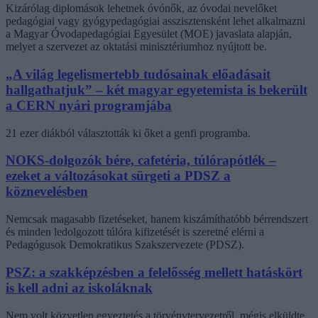
Kizárólag diplomások lehetnek óvónők, az óvodai nevelőket
pedagógiai vagy gyógypedagógiai asszisztensként lehet alkalmazni
a Magyar Óvodapedagógiai Egyesület (MOE) javaslata alapján,
melyet a szervezet az oktatási minisztériumhoz nyújtott be.
„A világ legelismertebb tudósainak előadásait
hallgathatjuk” – két magyar egyetemista is bekerült
a CERN nyári programjába
21 ezer diákból választották ki őket a genfi programba.
NOKS-dolgozók bére, cafetéria, túlórapótlék –
ezeket a változásokat sürgeti a PDSZ a
köznevelésben
Nemcsak magasabb fizetéseket, hanem kiszámíthatóbb bérrendszert
és minden ledolgozott túlóra kifizetését is szeretné elérni a
Pedagógusok Demokratikus Szakszervezete (PDSZ).
PSZ: a szakképzésben a felelősség mellett hatáskört
is kell adni az iskoláknak
Nem volt közvetlen egyeztetés a törvénytervezetről, mégis elküldte