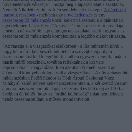
novellaelemzés választja" - osztja meg a tapasztalatait a szaktanár.
Németh Nikolett szerint ez idén sem lehetett másképp.
Az érettségi
második részében
- melyben egy
novellaelemzés
és egy
összehasonlító műelemzés
közül kellett választaniuk a diákoknak -
egyértelműen Lázár Ervin "A kovács" című, meseszerű novellája
lehetett a népszerűbb, a pedagógus tapasztalatai szerint ugyanis az
összehasonlító műelemzés komplexitása a legtöbb diákot elriasztja.
"Az riasztja el a vizsgázókat elsőkörben - a líra műnemén kívül -,
hogy két műről kell beszélniük, tehát a szövegbe egy olyan
összehasonlítást kell integrálniuk, amiben egyszer az egyik, majd a
másik műről beszélnek, továbbá reflektálnak a két vers
kapcsolatára" - magyarázza. Idén azonban Németh szerint az
átlagosnál könnyebb dolguk volt a vizsgázóknak. Az összehasonlító
műelemzésben Petőfi Sándor és Tóth Árpád Csokonai Vitéz
Mihályról szóló műveit kellett összehasonlítani, a két szerző viszont
annyira más szempontok alapján viszonyul és ítéli meg az 1700-as
években élt költőt, hogy az "ordító különbség" miatt nem lehetett
nehéz összehasonlítani a művek mondanivalóit.