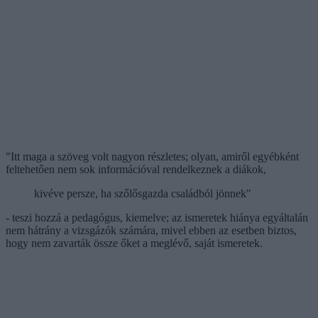
"Itt maga a szöveg volt nagyon részletes; olyan, amiről egyébként
feltehetően nem sok információval rendelkeznek a diákok,
kivéve persze, ha szőlősgazda családból jönnek"
- teszi hozzá a pedagógus, kiemelve; az ismeretek hiánya egyáltalán
nem hátrány a vizsgázók számára, mivel ebben az esetben biztos,
hogy nem zavarták össze őket a meglévő, saját ismeretek.