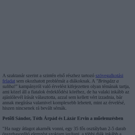
A szaktanár szerint a szintén első részhez tartozó
szövegalkotási
feladat
sem okozhatott problémát a diákoknak. A
"Bringázz a
suliba!"
kampányról való érvelést kifejezetten olyan témának tartja,
ami közel áll a fiatalok érdeklődési köréhez, de ha valaki inkább az
ajánlólevél írását választotta, azzal sem kellett vért izzadnia, bár
annak megírása valamivel komplexebb lehetett, mint az érvelésé,
hiszen nincsenek rá bevált sémák.
Petőfi Sándor, Tóth Árpád és Lázár Ervin a műelemzésben
"Ha nagy átlagot akarnék vonni, egy 35 fős osztályban 2-5 darab
összehasonlító elemzést szoktam javítani, a többi diák inkább a