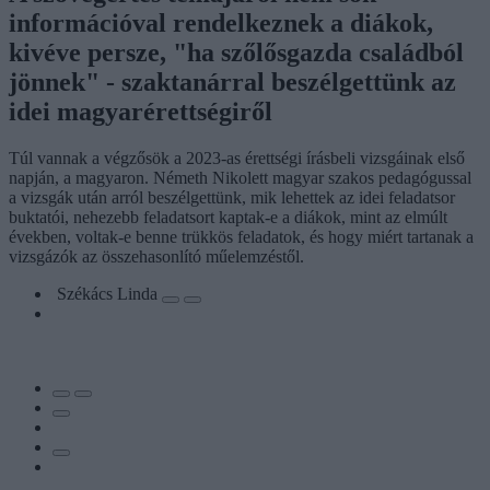
információval rendelkeznek a diákok,
kivéve persze, "ha szőlősgazda családból
jönnek" - szaktanárral beszélgettünk az
idei magyarérettségiről
Túl vannak a végzősök a 2023-as érettségi írásbeli vizsgáinak első
napján, a magyaron. Németh Nikolett magyar szakos pedagógussal
a vizsgák után arról beszélgettünk, mik lehettek az idei feladatsor
buktatói, nehezebb feladatsort kaptak-e a diákok, mint az elmúlt
években, voltak-e benne trükkös feladatok, és hogy miért tartanak a
vizsgázók az összehasonlító műelemzéstől.
Székács Linda