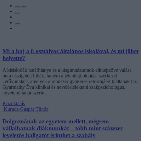
Mi a baj a 8 osztályos általános iskolával, és mi jöhet
helyette?
A kisiskolák tanárhiánya és a kisgimnáziumok elitképzővé válása
nem elszigetelt hibák, hanem a jelenlegi oktatási szerkezet
„erővonalai”, amelyek a rendszer gyökeres reformjáért kiáltanak Dr.
Gyarmathy Éva klinikai és neveléslélektani szakpszichológus,
egyetemi tanár szerint.
Közoktatás
Kurucz-Gáspár Tünde
Dolgoznának az egyetem mellett, mégsem
vállalhatnak diákmunkát – több mint százezer
levelezős hallgatót érinthet a szabály