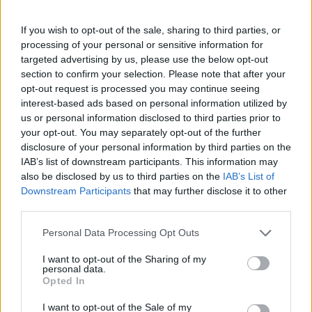
korábban már mondta - idén nem érhette a diákokat. A jövő évi,
új
típusú magyarérettségi
viszont annál több újdonságot tartogathat
számukra.
If you wish to opt-out of the sale, sharing to third parties, or
processing of your personal or sensitive information for
Érettségizzetek velünk!
targeted advertising by us, please use the below opt-out
section to confirm your selection. Please note that after your
Az Eduline-on az idén is megtaláljátok a legfrissebb infókat az
opt-out request is processed you may continue seeing
érettségiről: a vizsgák napján reggeltől estig beszámolunk a
interest-based ads based on personal information utilized by
legfontosabb hírekről, megtudhatjátok, milyen feladatokat kell
us or personal information disclosed to third parties prior to
megoldaniuk a középszinten vizsgázóknak, de az emelt szintű
írásbelikről is nálunk találjátok meg a tudnivalókat.
your opt-out. You may separately opt-out of the further
disclosure of your personal information by third parties on the
És ami a legfontosabb: az írásbeli után nálunk nézhetitek át először
IAB’s list of downstream participants. This information may
a szaktanárok által kidolgozott, nem hivatalos megoldásokat.
also be disclosed by us to third parties on the
IAB’s List of
Downstream Participants
that may further disclose it to other
Délutánonként arról olvashattok, hogy mit gondolnak a tanárok és
a vizsgázók a feladatsorokról, és persze ti is leírhatjátok
third parties.
véleményeteket kommentben, sőt a szaktanároktól is kérdezhettek.
Personal Data Processing Opt Outs
Ha elsőként szeretnétek megkapni a megoldásokat,
lájkoljátok
Facebook-oldalunkat
,
itt pedig feliratkozhattok hírlevelünkre
. A
I want to opt-out of the Sharing of my
2023-es érettségiről
itt találjátok legfrissebb cikkeinket
.
personal data.
Opted In
I want to opt-out of the Sale of my