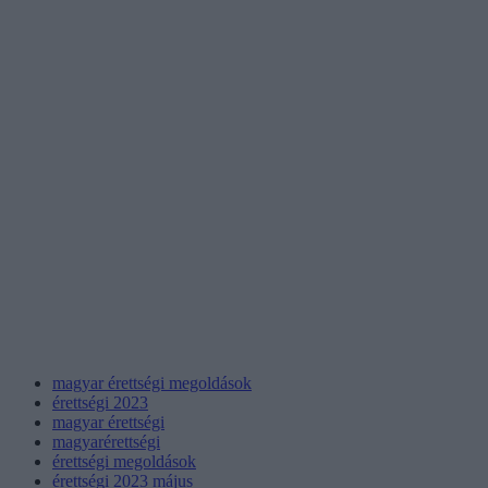
magyar érettségi megoldások
érettségi 2023
magyar érettségi
magyarérettségi
érettségi megoldások
érettségi 2023 május