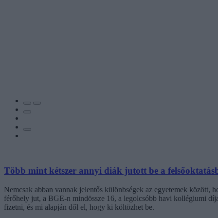
Több mint kétszer annyi diák jutott be a felsőoktatás
Nemcsak abban vannak jelentős különbségek az egyetemek között, hogy
férőhely jut, a BGE-n mindössze 16, a legolcsóbb havi kollégiumi dí
fizetni, és mi alapján dől el, hogy ki költözhet be.