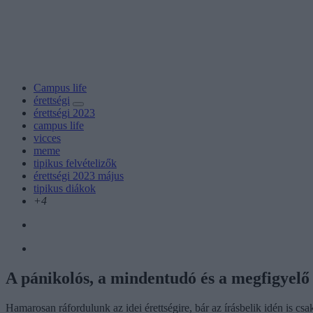
Campus life
érettségi
érettségi 2023
campus life
vicces
meme
tipikus felvételizők
érettségi 2023 május
tipikus diákok
+4
A pánikolós, a mindentudó és a megfigyelő -
Hamarosan ráfordulunk az idei érettségire, bár az írásbelik idén is cs