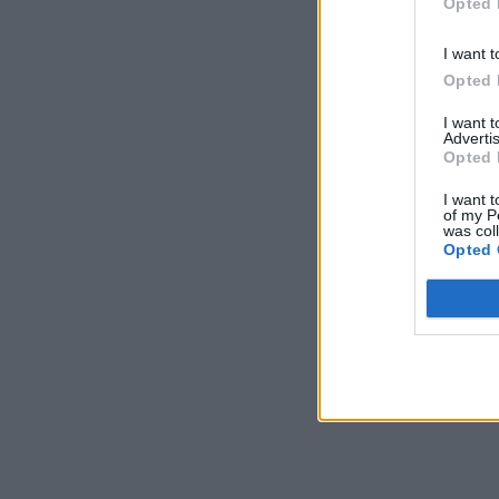
Opted 
I want t
Opted 
I want 
Advertis
Opted 
I want t
of my P
was col
Opted 