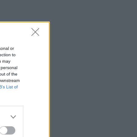
sonal or
ection to
ou may
 personal
out of the
 downstream
B’s List of