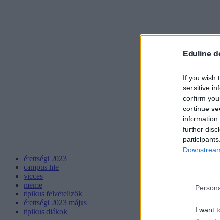
Eduline d
If you wish 
sensitive in
confirm you
continue se
information 
further disc
participants
Downstream 
érettségi 2023
campus life
vicces
meme
Persona
tipikus felvételizők
érettségi 2023 május
I want t
tipikus diákok