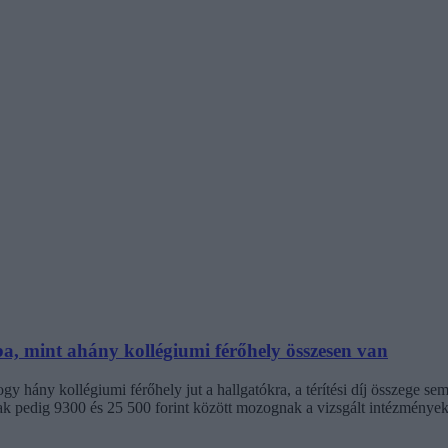
ba, mint ahány kollégiumi férőhely összesen van
 hány kollégiumi férőhely jut a hallgatókra, a térítési díj összege s
jak pedig 9300 és 25 500 forint között mozognak a vizsgált intézménye