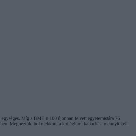
em egységes. Míg a BME-n 100 újonnan felvett egyetemistára 76
kben. Megnéztük, hol mekkora a kollégiumi kapacitás, mennyit kell