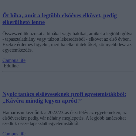
Öt hiba, amit a legtöbb elsőéves elkövet, pedig
elkerülhető lenne
Összeszedtük azokat a hibákat vagy bakikat, amiket a legtöbb gólya
- tapasztalathiány vagy túlzott lekesedésből - elkövet az első évben.
Ezekre érdemes figyelni, mert ha elkerülitek őket, könnyebb lesz az
egyetemkezdés.
Campus life
Eduline
Nyolc tanács elsőéveseknek profi egyetemistákból:
„Kávéra mindig legyen apród!”
Hamarosan kezdődik a 2022/23-as őszi félév az egyetemeken, az
elsőévesekre pedig vár néhány meglepetés. A legjobb tanácsokat
szedtük össze tapasztalt egyetemistáktól.
Campus life