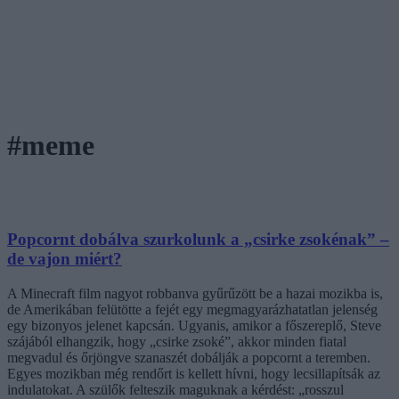
#meme
Popcornt dobálva szurkolunk a „csirke zsokénak” –
de vajon miért?
A Minecraft film nagyot robbanva gyűrűzött be a hazai mozikba is,
de Amerikában felütötte a fejét egy megmagyarázhatatlan jelenség
egy bizonyos jelenet kapcsán. Ugyanis, amikor a főszereplő, Steve
szájából elhangzik, hogy „csirke zsoké”, akkor minden fiatal
megvadul és őrjöngve szanaszét dobálják a popcornt a teremben.
Egyes mozikban még rendőrt is kellett hívni, hogy lecsillapítsák az
indulatokat. A szülők felteszik maguknak a kérdést: „rosszul