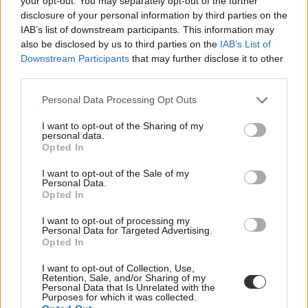
your opt-out. You may separately opt-out of the further
Beperelték az iskolát, ahol felfüggesztették az
disclosure of your personal information by third parties on the
igazgatóról mémet készítő diákot
IAB’s list of downstream participants. This information may
also be disclosed by us to third parties on the
IAB’s List of
A mémeken szereplő iskolaigazgató első nekifutásból öt napos
Downstream Participants
that may further disclose it to other
felfüggesztéssel akarta megbüntetni a diákot. Miután a fiatal
pánikrohamot kapott ennek hallatán, ezt három napra mérsékelték.
third parties.
Közoktatás
Personal Data Processing Opt Outs
Tarnay Kristóf
I want to opt-out of the Sharing of my
personal data.
Opted In
A Carson Coma énekese is kifejezte véleményét a
I want to opt-out of the Sale of my
Personal Data.
mém miatt kirúgott kecskeméti diák ügyéről
Opted In
Fekete Giorgio egy hétvégi kecskeméti koncertjén beszélt a
I want to opt-out of processing my
photoshopos botrányról.
Personal Data for Targeted Advertising.
Opted In
Campus life
Eduline
I want to opt-out of Collection, Use,
Retention, Sale, and/or Sharing of my
Personal Data that Is Unrelated with the
Purposes for which it was collected.