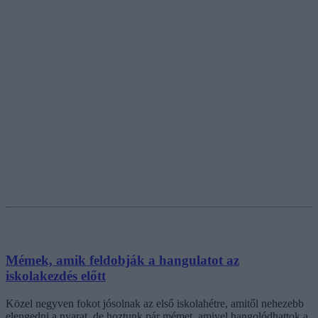
Mémek, amik feldobják a hangulatot az
iskolakezdés előtt
Közel negyven fokot jósolnak az első iskolahétre, amitől nehezebb
elengedni a nyarat, de hoztunk pár mémet, amivel hangolódhattok a