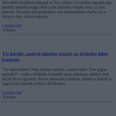
Idén több iskolában elmarad az őszi szünet, a kormány ugyanis úgy
döntött, takarékossági céllal a téli szünettel vonják össze az őszi
pihenőt. Hoztunk pár gondolatot, ami mindenkinek eszébe jut a
hiányzó őszi szünet kapcsán.
Campus life
Eduline
Tíz kérdés, amivel minden tanárt az őrületbe lehet
kergetni
"Ez mára kellett? Nem lehetne inkább a szünet után? Erre jegyet
kapunk?" - ezek a kérdések a tanárlét azon pillanatai, amikre nem
készít fel az egyetem. Persze nemcsak a tanárok, hanem a diákok is
nagyon jól ismerik ezeket a kérdéseket.
Campus life
Eduline