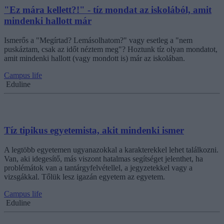
"Ez mára kellett?!" - tíz mondat az iskolából, amit
mindenki hallott már
Ismerős a "Megírtad? Lemásolhatom?" vagy esetleg a "nem
puskáztam, csak az időt néztem meg"? Hoztunk tíz olyan mondatot,
amit mindenki hallott (vagy mondott is) már az iskolában.
Campus life
Eduline
Tíz tipikus egyetemista, akit mindenki ismer
A legtöbb egyetemen ugyanazokkal a karakterekkel lehet találkozni.
Van, aki idegesítő, más viszont hatalmas segítséget jelenthet, ha
problémátok van a tantárgyfelvétellel, a jegyzetekkel vagy a
vizsgákkal. Tőlük lesz igazán egyetem az egyetem.
Campus life
Eduline