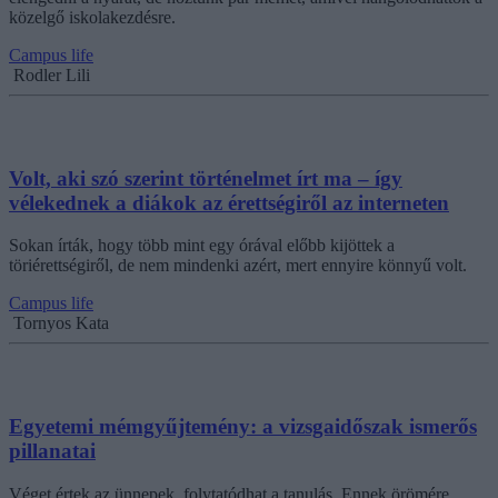
közelgő iskolakezdésre.
Campus life
Rodler Lili
Volt, aki szó szerint történelmet írt ma – így
vélekednek a diákok az érettségiről az interneten
Sokan írták, hogy több mint egy órával előbb kijöttek a
töriérettségiről, de nem mindenki azért, mert ennyire könnyű volt.
Campus life
Tornyos Kata
Egyetemi mémgyűjtemény: a vizsgaidőszak ismerős
pillanatai
Véget értek az ünnepek, folytatódhat a tanulás. Ennek örömére