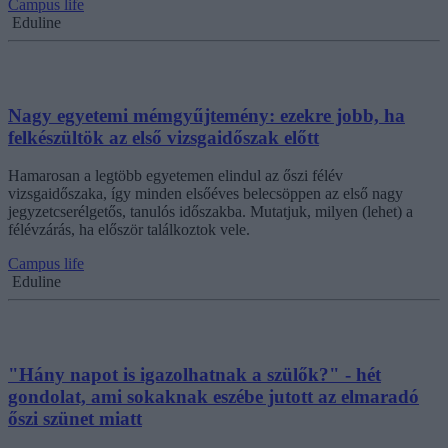
Campus life
Eduline
Nagy egyetemi mémgyűjtemény: ezekre jobb, ha
felkészültök az első vizsgaidőszak előtt
Hamarosan a legtöbb egyetemen elindul az őszi félév
vizsgaidőszaka, így minden elsőéves belecsöppen az első nagy
jegyzetcserélgetős, tanulós időszakba. Mutatjuk, milyen (lehet) a
félévzárás, ha először találkoztok vele.
Campus life
Eduline
"Hány napot is igazolhatnak a szülők?" - hét
gondolat, ami sokaknak eszébe jutott az elmaradó
őszi szünet miatt