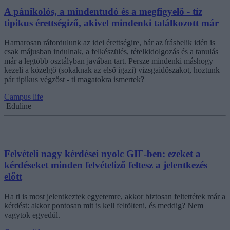
A pánikolós, a mindentudó és a megfigyelő - tíz
tipikus érettségiző, akivel mindenki találkozott már
Hamarosan ráfordulunk az idei érettségire, bár az írásbelik idén is
csak májusban indulnak, a felkészülés, tételkidolgozás és a tanulás
már a legtöbb osztályban javában tart. Persze mindenki máshogy
kezeli a közelgő (sokaknak az első igazi) vizsgaidőszakot, hoztunk
pár tipikus végzőst - ti magatokra ismertek?
Campus life
Eduline
Felvételi nagy kérdései nyolc GIF-ben: ezeket a
kérdéseket minden felvételiző feltesz a jelentkezés
előtt
Ha ti is most jelentkeztek egyetemre, akkor biztosan feltettétek már a
kérdést: akkor pontosan mit is kell feltölteni, és meddig? Nem
vagytok egyedül.