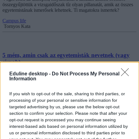
összegyűjtöttük a vizsgaidőszak tíz olyan pillanatát, amik az összes
egyetemistának ismerősek lehetnek. Ti magatokra ismertek?
Campus life
Tornyos Kata
5 mém, amin csak az egyetemisták nevetnek (vagy
sírnak)
Eduline desktop -
Do Not Process My Personal
A szerencsésebbeknek még van egy hetük rákészülni az egyetemre,
Information
de sok helyen már hétfőtől indul az őszi félév. Ennek okán
összeállítottunk egy kis hangulatindító mémsorozatot. A szakavatott
hallgatók átérezhetik, a gólyák pedig ízelítőt kaphatnak általa az
If you wish to opt-out of the sale, sharing to third parties, or
egyetemi életérzésből.
processing of your personal or sensitive information for
Campus life
targeted advertising by us, please use the below opt-out
Gál Luca
section to confirm your selection. Please note that after your
opt-out request is processed you may continue seeing
interest-based ads based on personal information utilized by
us or personal information disclosed to third parties prior to