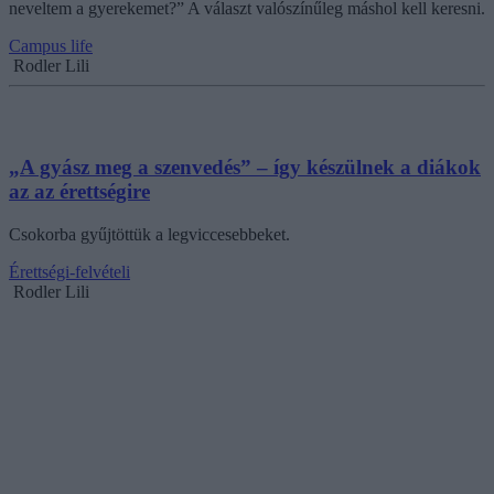
neveltem a gyerekemet?” A választ valószínűleg máshol kell keresni.
Campus life
Rodler Lili
„A gyász meg a szenvedés” – így készülnek a diákok
az az érettségire
Csokorba gyűjtöttük a legviccesebbeket.
Érettségi-felvételi
Rodler Lili