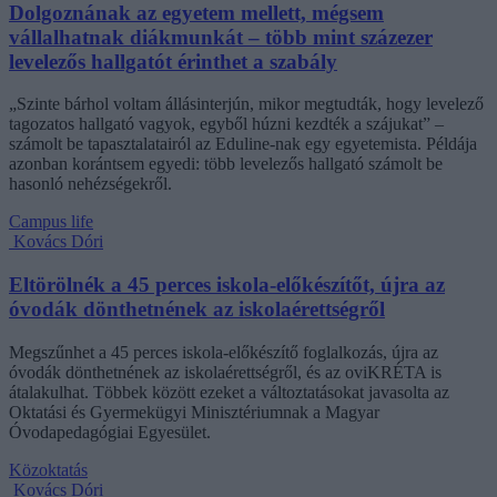
Dolgoznának az egyetem mellett, mégsem
vállalhatnak diákmunkát – több mint százezer
levelezős hallgatót érinthet a szabály
„Szinte bárhol voltam állásinterjún, mikor megtudták, hogy levelező
tagozatos hallgató vagyok, egyből húzni kezdték a szájukat” –
számolt be tapasztalatairól az Eduline-nak egy egyetemista. Példája
azonban korántsem egyedi: több levelezős hallgató számolt be
hasonló nehézségekről.
Campus life
Kovács Dóri
Eltörölnék a 45 perces iskola-előkészítőt, újra az
óvodák dönthetnének az iskolaérettségről
Megszűnhet a 45 perces iskola-előkészítő foglalkozás, újra az
óvodák dönthetnének az iskolaérettségről, és az oviKRÉTA is
átalakulhat. Többek között ezeket a változtatásokat javasolta az
Oktatási és Gyermekügyi Minisztériumnak a Magyar
Óvodapedagógiai Egyesület.
Közoktatás
Kovács Dóri