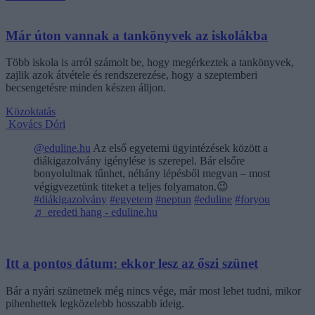
Már úton vannak a tankönyvek az iskolákba
Több iskola is arról számolt be, hogy megérkeztek a tankönyvek,
zajlik azok átvétele és rendszerezése, hogy a szeptemberi
becsengetésre minden készen álljon.
Közoktatás
Kovács Dóri
@eduline.hu
Az első egyetemi ügyintézések között a
diákigazolvány igénylése is szerepel. Bár elsőre
bonyolultnak tűnhet, néhány lépésből megvan – most
végigvezetünk titeket a teljes folyamaton.😉
#diákigazolvány
#egyetem
#neptun
#eduline
#foryou
♬ eredeti hang - eduline.hu
Itt a pontos dátum: ekkor lesz az őszi szünet
Bár a nyári szünetnek még nincs vége, már most lehet tudni, mikor
pihenhettek legközelebb hosszabb ideig.