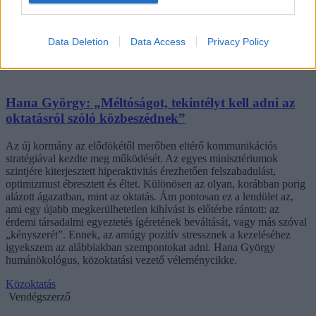
Data Deletion
Data Access
Privacy Policy
Hana György: „Méltóságot, tekintélyt kell adni az
oktatásról szóló közbeszédnek”
Az új kormány az elődökétől merőben eltérő kommunikációs
stratégiával kezdte meg működését. Az egyes minisztériumok
szintjére kiterjesztett hiperaktivitás érezhetően felszabadulást,
optimizmust ébresztett és éltet. Különösen az olyan, korábban porig
alázott ágazatban, mint az oktatás. Ám pontosan ez a lendület az,
ami egy újabb megkerülhetetlen kihívást is előtérbe rántott: az
érdemi társadalmi egyeztetés ígéretének beváltását, vagy más szóval
„kényszerét”. Ennek, az amúgy pozitív stressznek a kezeléséhez
igyekszem az alábbiakban szempontokat adni. Hana György
humánökológus, közoktatási vezető véleménycikke.
Közoktatás
Vendégszerző