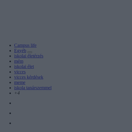
Campus life
Egyéb
iskolai életérzés
mém
iskolai élet
vicces
vicces kérdések
meme
iskola tanárszemmel
+4