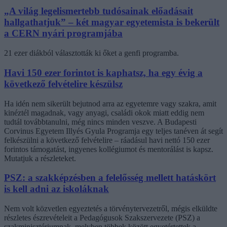
„A világ legelismertebb tudósainak előadásait
hallgathatjuk” – két magyar egyetemista is bekerült
a CERN nyári programjába
21 ezer diákból választották ki őket a genfi programba.
Havi 150 ezer forintot is kaphatsz, ha egy évig a
következő felvételire készülsz
Ha idén nem sikerült bejutnod arra az egyetemre vagy szakra, amit
kinéztél magadnak, vagy anyagi, családi okok miatt eddig nem
tudtál továbbtanulni, még nincs minden veszve. A Budapesti
Corvinus Egyetem Illyés Gyula Programja egy teljes tanéven át segít
felkészülni a következő felvételire – ráadásul havi nettó 150 ezer
forintos támogatást, ingyenes kollégiumot és mentorálást is kapsz.
Mutatjuk a részleteket.
PSZ: a szakképzésben a felelősség mellett hatáskört
is kell adni az iskoláknak
Nem volt közvetlen egyeztetés a törvénytervezetről, mégis elküldte
részletes észrevételeit a Pedagógusok Szakszervezete (PSZ) a
szakminisztériumnak, melyben többek között egyetértettek a