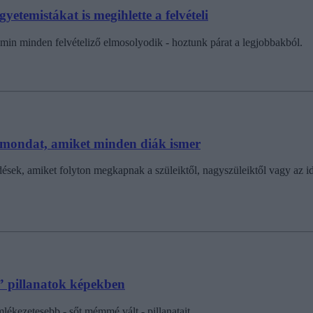
temistákat is megihlette a felvételi
min minden felvételiző elmosolyodik - hoztunk párat a legjobbakból.
tő mondat, amiket minden diák ismer
sek, amiket folyton megkapnak a szüleiktől, nagyszüleiktől vagy az id
” pillanatok képekben
mlékezetesebb - sőt mémmé vált - pillanatait.