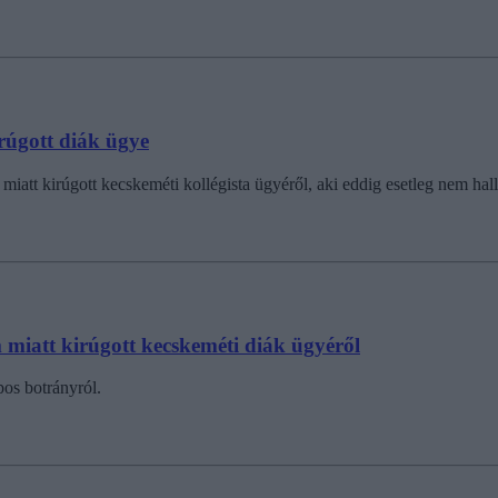
rúgott diák ügye
tt kirúgott kecskeméti kollégista ügyéről, aki eddig esetleg nem hallo
 miatt kirúgott kecskeméti diák ügyéről
pos botrányról.