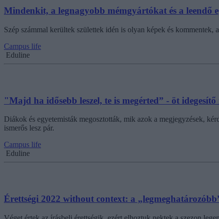
Mindenkit, a legnagyobb mémgyártókat és a leendő egye
Szép számmal kerültek születtek idén is olyan képek és kommentek, a
Campus life
Eduline
"Majd ha idősebb leszel, te is megérted” - öt idegesí
Diákok és egyetemisták megosztották, mik azok a megjegyzések, kérdé
ismerős lesz pár.
Campus life
Eduline
Érettségi 2022 without context: a „legmeghatározóbb
Véget értek az írásbeli érettségik, ezért elhoztuk nektek a szezon lege