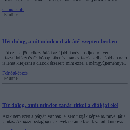
Campus life
Eduline
Hét dolog, amit minden diák átél szeptemberben
Hát ez is eljött, elkezdődött az újabb tanév. Tudjuk, milyen
visszaülni két és fél hónap pihenés után az iskolapadba. Jobban nem
is lehet kifejezni a diákok érzéseit, mint ezzel a mémgyűjteménnyel.
Felnőttképzés
Eduline
Tíz dolog, amit minden tanár titkol a diákjai elől
Akik nem ezen a pályán vannak, el sem tudják képzelni, mivel jár a
tanítás. Az igazi pedagógus az évek során edződik valódi tanítóvá.