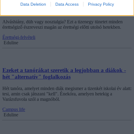
11 tünet, amit minden érettségiző megfigyelhet
Data Deletion
Data Access
Privacy Policy
magán a következő hetekben
Alváshiány, düh vagy nosztalgia? Ezt a tizenegy tünetet minden
érettségiző észreveszi magán az érettségi előtti utolsó hetekben.
Érettségi-felvételi
Eduline
Ezeket a tanórákat szeretik a legjobban a diákok -
hét "alternatív" foglalkozás
Hét tanóra, amelyet minden diák megismer a tizenkét iskolai év alatt:
tesi, amin csak játszani "kell". Énekóra, amelyen hetekig a
Varázsfuvola szól a magnóból.
Campus life
Eduline