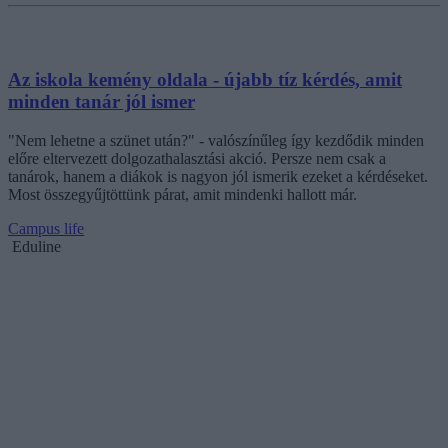
Az iskola kemény oldala - újabb tíz kérdés, amit
minden tanár jól ismer
"Nem lehetne a szünet után?" - valószínűleg így kezdődik minden
előre eltervezett dolgozathalasztási akció. Persze nem csak a
tanárok, hanem a diákok is nagyon jól ismerik ezeket a kérdéseket.
Most összegyűjtöttünk párat, amit mindenki hallott már.
Campus life
Eduline