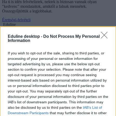
Ha ti is idén felvételiztek, nektek is biztosan vannak olyan
"kedvenc" mondataitok, amiktől a falnak mennétek.
Összegyűjtöttük a legjobbakat.
Érettségi-felvételi
Eduline
Eduline desktop -
Do Not Process My Personal
Information
Öt dolog, amit a legtöbb hallgató jól ismer: így
If you wish to opt-out of the sale, sharing to third parties, or
változnak a diákok az egyetem alatt
processing of your personal or sensitive information for
targeted advertising by us, please use the below opt-out
Az első félévben még ti is megvettétek az összes könyvet, amit csak
kiejtettek a szájukon a tanárok? A végzősök már tudják,
section to confirm your selection. Please note that after your
valószínűleg később elmúlik a lelkesedés. Most összeszedtünk pár
opt-out request is processed you may continue seeing
dolgot, amit a legtöbb egyetemista jól ismer: első félév vs utolsó.
interest-based ads based on personal information utilized by
us or personal information disclosed to third parties prior to
Campus life
your opt-out. You may separately opt-out of the further
Eduline
disclosure of your personal information by third parties on the
IAB’s list of downstream participants. This information may
also be disclosed by us to third parties on the
IAB’s List of
Downstream Participants
that may further disclose it to other
Tíz "jó" tanács, amitől már minden érettségiző a