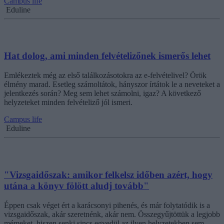
Campus life
Eduline
Hat dolog, ami minden felvételizőnek ismerős lehet
Emlékeztek még az első találkozásotokra az e-felvételivel? Örök
élmény marad. Esetleg számoltátok, hányszor írtátok le a neveteket a
jelentkezés során? Meg sem lehet számolni, igaz? A következő
helyzeteket minden felvételiző jól ismeri.
Campus life
Eduline
"Vizsgaidőszak: amikor felkelsz időben azért, hogy
utána a könyv fölött aludj tovább"
Éppen csak véget ért a karácsonyi pihenés, és már folytatódik is a
vizsgaidőszak, akár szeretnénk, akár nem. Összegyűjtöttük a legjobb
mémeket, hiszen senki sincs egyedül az ilyen helyzetekben sem.