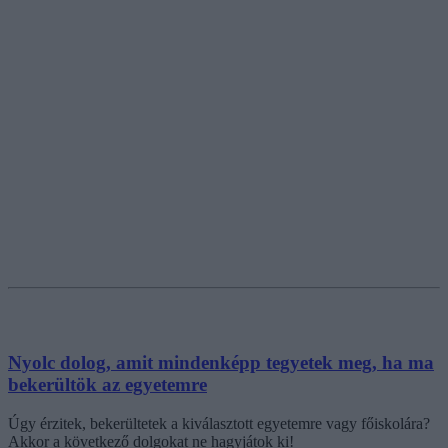
Nyolc dolog, amit mindenképp tegyetek meg, ha ma
bekerültök az egyetemre
Úgy érzitek, bekerültetek a kiválasztott egyetemre vagy főiskolára?
Akkor a következő dolgokat ne hagyjátok ki!