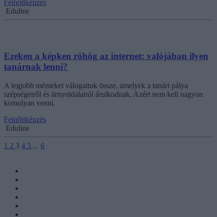
Felnőttképzés
Eduline
Ezeken a képken röhög az internet: valójában ilyen
tanárnak lenni?
A legjobb mémeket válogattuk össze, amelyek a tanári pálya
szépségeiről és árnyoldalairól árulkodnak. Azért nem kell nagyon
komolyan venni.
Felnőttképzés
Eduline
1
2
3
4
5
...
6