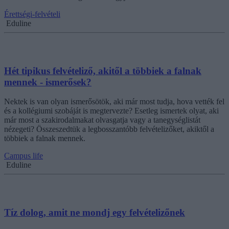
Érettségi-felvételi
Eduline
Hét tipikus felvételiző, akitől a többiek a falnak
mennek - ismerősek?
Nektek is van olyan ismerősötök, aki már most tudja, hova vették fel
és a kollégiumi szobáját is megtervezte? Esetleg ismertek olyat, aki
már most a szakirodalmakat olvasgatja vagy a tanegységlistát
nézegeti? Összeszedtük a legbosszantóbb felvételizőket, akiktől a
többiek a falnak mennek.
Campus life
Eduline
Tíz dolog, amit ne mondj egy felvételizőnek