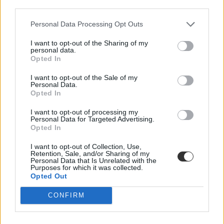
third parties.
falnak megy
Personal Data Processing Opt Outs
"Szerintem ne izgulj!", "Igyál sok folyadékot a vizsga előtt" vagy
"Írj le mindent!" és társaik. Szerencsére az érettségi előtt
I want to opt-out of the Sharing of my
mindenkinek van pár jó ötlete. Összeszedtük a legjobbakat.
personal data.
Opted In
Campus life
Eduline
I want to opt-out of the Sale of my
Personal Data.
Opted In
I want to opt-out of processing my
Nyolc dolog, amire midenkit megtanít a középiskola
Personal Data for Targeted Advertising.
Opted In
Nem csak a Pitagorasz-tétel, periódusos rendszer és a II. világháború
I want to opt-out of Collection, Use,
kezdetének évszáma kerül a diákok fejébe, hanem sok más, hasznos
Retention, Sale, and/or Sharing of my
dolog is. Nektek is megy az észrevétlenül, pad alatt facebookozás?
Personal Data that Is Unrelated with the
Purposes for which it was collected.
Campus life
Opted Out
Eduline
CONFIRM