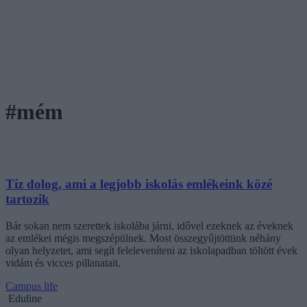
#mém
Tíz dolog, ami a legjobb iskolás emlékeink közé
tartozik
Bár sokan nem szerettek iskolába járni, idővel ezeknek az éveknek
az emlékei mégis megszépülnek. Most összegyűjtöttünk néhány
olyan helyzetet, ami segít feleleveníteni az iskolapadban töltött évek
vidám és vicces pillanatait.
Campus life
Eduline