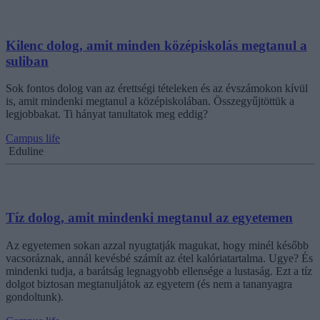
Kilenc dolog, amit minden középiskolás megtanul a
suliban
Sok fontos dolog van az érettségi tételeken és az évszámokon kívül
is, amit mindenki megtanul a középiskolában. Összegyűjtöttük a
legjobbakat. Ti hányat tanultatok meg eddig?
Campus life
Eduline
Tíz dolog, amit mindenki megtanul az egyetemen
Az egyetemen sokan azzal nyugtatják magukat, hogy minél később
vacsoráznak, annál kevésbé számít az étel kalóriatartalma. Ugye? És
mindenki tudja, a barátság legnagyobb ellensége a lustaság. Ezt a tíz
dolgot biztosan megtanuljátok az egyetem (és nem a tananyagra
gondoltunk).