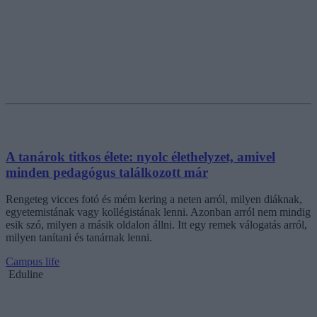
A tanárok titkos élete: nyolc élethelyzet, amivel
minden pedagógus találkozott már
Rengeteg vicces fotó és mém kering a neten arról, milyen diáknak,
egyetemistának vagy kollégistának lenni. Azonban arról nem mindig
esik szó, milyen a másik oldalon állni. Itt egy remek válogatás arról,
milyen tanítani és tanárnak lenni.
Campus life
Eduline