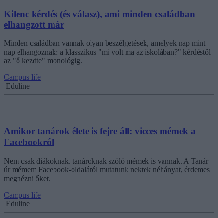
Kilenc kérdés (és válasz), ami minden családban
elhangzott már
Minden családban vannak olyan beszélgetések, amelyek nap mint
nap elhangoznak: a klasszikus "mi volt ma az iskolában?" kérdéstől
az "ő kezdte" monológig.
Campus life
Eduline
Amikor tanárok élete is fejre áll: vicces mémek a
Facebookról
Nem csak diákoknak, tanároknak szóló mémek is vannak. A Tanár
úr mémem Facebook-oldaláról mutatunk nektek néhányat, érdemes
megnézni őket.
Campus life
Eduline