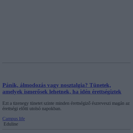
Pánik, álmodozás vagy nosztalgia? Tünetek,
amelyek ismerősek lehetnek, ha idén érettségiztek
Ezt a tizenegy tünetet szinte minden érettségiző észreveszi magán az
érettségi előtti utolsó napokban.
Campus life
Eduline