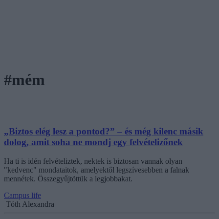
#mém
„Biztos elég lesz a pontod?” – és még kilenc másik
dolog, amit soha ne mondj egy felvételizőnek
Ha ti is idén felvételiztek, nektek is biztosan vannak olyan
"kedvenc" mondataitok, amelyektől legszívesebben a falnak
mennétek. Összegyűjtöttük a legjobbakat.
Campus life
Tóth Alexandra