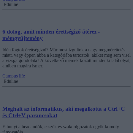
Eduline
6 dolog, amit minden érettségiző átérez -
mémgyűjtemény
Idén fogtok érettségizni? Már most izgultok a nagy megmérettetés
miatt, vagy éppen abba a kategóriába tartoztok, akiket meg sem visel
a vizsga gondolata? A következő mémek között mindenki talál olyat,
amiben magára ismer.
Campus life
Eduline
Meghalt az informatikus, aki megalkotta a Ctrl+C
és Ctrl+V parancsokat
Elhunyt a beadandók, esszék és szakdolgozatok egyik komoly
támogatója.