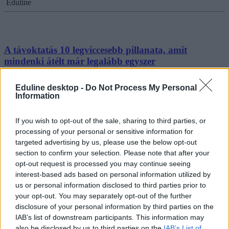
Eduline
A távoktatás 10 legviccesebb pillanata, amit
mindenki átélt már legalább egyszer
Ma már csak nevetünk a zoom-bakikon és a félreértéseken, amit az
Eduline desktop -
Do Not Process My Personal
online oktatás hozott az életünkbe. Összeszedtünk tíz vicces
Information
pillanatot, amivel mindenki találkozott az elmúlt lassan egy évben.
Campus life
If you wish to opt-out of the sale, sharing to third parties, or
Eduline
processing of your personal or sensitive information for
targeted advertising by us, please use the below opt-out
section to confirm your selection. Please note that after your
opt-out request is processed you may continue seeing
Hat tipikus végzős középiskolás, akivel mindenki
interest-based ads based on personal information utilized by
találkozott már
us or personal information disclosed to third parties prior to
your opt-out. You may separately opt-out of the further
Ma van a felvételi- és érettségijelentkezés utolsó napja.
disclosure of your personal information by third parties on the
Összeszedtük a tipikus felvételizőket, akikkel minden évben
IAB’s list of downstream participants. This information may
találkozhatunk: van, aki tudja, mit akar, és melyikre egyetemre
also be disclosed by us to third parties on the
IAB’s List of