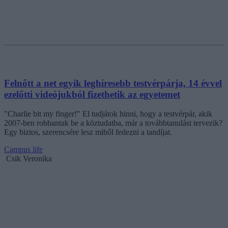
Felnőtt a net egyik leghíresebb testvérpárja, 14 évvel
ezelőtti videójukból fizethetik az egyetemet
"Charlie bit my finger!" El tudjátok hinni, hogy a testvérpár, akik
2007-ben robbantak be a köztudatba, már a továbbtanulást tervezik?
Egy biztos, szerencsére lesz miből fedezni a tandíjat.
Campus life
Csik Veronika