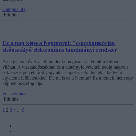
Campus life
Eduline
Ez a nap képe a Neptunról: "csúcskategóriás,
elsőosztályú elektronikus tanulmányi rendszer"
Az egyetemi évek alatt mindenki megismeri a Neptun különös
világát. A vizsgaidőszakban és a tantárgyfelvételnél pedig nagyon
sok közös percet, órát vagy akár napot is eltölthettek a kedvenc
egyetemi felületetekkel. De mi is az a Neptun? Ez a remek mém egy
képben összefoglalja.
Felsőoktatás
Eduline
1
2
3
4
...
6