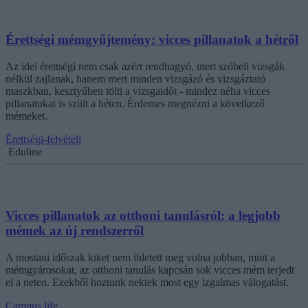
Érettségi mémgyűjtemény: vicces pillanatok a hétről
Az idei érettségi nem csak azért rendhagyó, mert szóbeli vizsgák
nélkül zajlanak, hanem mert minden vizsgázó és vizsgáztató
maszkban, kesztyűben tölti a vizsgaidőt - mindez néha vicces
pillanatokat is szült a héten. Érdemes megnézni a következő
mémeket.
Érettségi-felvételi
Eduline
Vicces pillanatok az otthoni tanulásról: a legjobb
mémek az új rendszerről
A mostani időszak kiket nem ihletett meg volna jobban, mint a
mémgyárosokat, az otthoni tanulás kapcsán sok vicces mém terjedt
el a neten. Ezekből hoztunk nektek most egy izgalmas válogatást.
Campus life