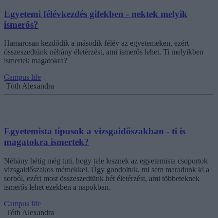
Egyetemi félévkezdés gifekben - nektek melyik
ismerős?
Hamarosan kezdődik a második félév az egyetemeken, ezért
összeszedtünk néhány életérzést, ami ismerős lehet. Ti melyikben
ismertek magatokra?
Campus life
Tóth Alexandra
Egyetemista típusok a vizsgaidőszakban - ti is
magatokra ismertek?
Néhány hétig még tuti, hogy tele lesznek az egyetemista csoportok
vizsgaidőszakos mémekkel. Úgy gondoltuk, mi sem maradunk ki a
sorból, ezért most összeszedtünk hét életérzést, ami többeteknek
ismerős lehet ezekben a napokban.
Campus life
Tóth Alexandra