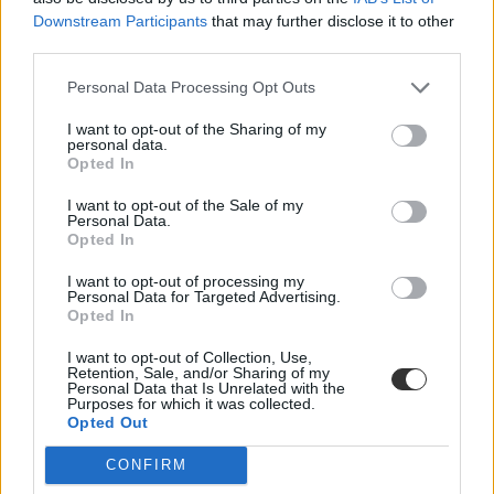
jelentkezik, van, aki kevésbé. Magatokra ismertek?
Downstream Participants
that may further disclose it to other
Campus life
third parties.
Eduline
Personal Data Processing Opt Outs
I want to opt-out of the Sharing of my
personal data.
Tíz mondat a távoktatásból, amit minden diák és
Opted In
tanár ismer
I want to opt-out of the Sale of my
Personal Data.
Már egy ideje része a napjainknak a távoktatás minden szépségével
Opted In
és árnyoldalával együtt. Lassan úgy ismerjük a Google Classroom
minden funkcióját, mintha mindig is ilyen lett volna az
I want to opt-out of processing my
"osztályterem", és csukott szemmel is megy a Zoom-belépés.
Personal Data for Targeted Advertising.
Opted In
Campus life
Eduline
I want to opt-out of Collection, Use,
Retention, Sale, and/or Sharing of my
Personal Data that Is Unrelated with the
Purposes for which it was collected.
Opted Out
Tíz étel, amit minden egyetemista elkészített már
CONFIRM
legalább egyszer