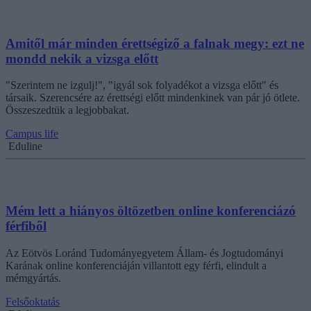
Amitől már minden érettségiző a falnak megy: ezt ne
mondd nekik a vizsga előtt
"Szerintem ne izgulj!", "igyál sok folyadékot a vizsga előtt" és
társaik. Szerencsére az érettségi előtt mindenkinek van pár jó ötlete.
Összeszedtük a legjobbakat.
Campus life
Eduline
Mém lett a hiányos öltözetben online konferenciázó
férfiből
Az Eötvös Loránd Tudományegyetem Állam- és Jogtudományi
Karának online konferenciáján villantott egy férfi, elindult a
mémgyártás.
Felsőoktatás