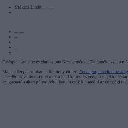
Székács Linda
Óriásplakátra tette és elárosztotta Kecskemétet a Tanítanék azzal a mé
Május közepén robbant a hír, hogy először
"pedagógiai célú elbeszélg
viccelődött, amin a sértett a március 15-i rendezvényen fejjel lefelé
az igazgatón akart gúnyolódni, hanem csak kiengedni az érettségi miatti