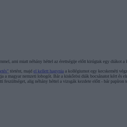
mmel, ami miatt néhány héttel az érettségije előtt kirúgtak egy diákot a
etés"
történt, majd
el kellett hagynia
a kollégiumot egy kecskeméti végz
 tartja a magyar nemzeti lobogót. Bár a kiskőrösi diák bocsánatot kért 
 feszültséget, alig néhány héttel a vizsgák kezdete előtt - bár papíron 