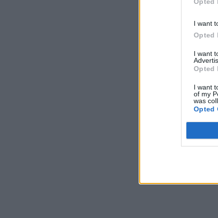
Opted 
I want t
Opted 
I want 
Advertis
Opted 
I want t
of my P
was col
Opted 