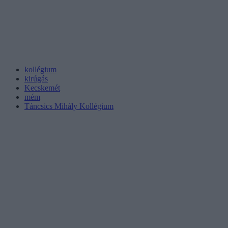
kollégium
kirúgás
Kecskemét
mém
Táncsics Mihály Kollégium