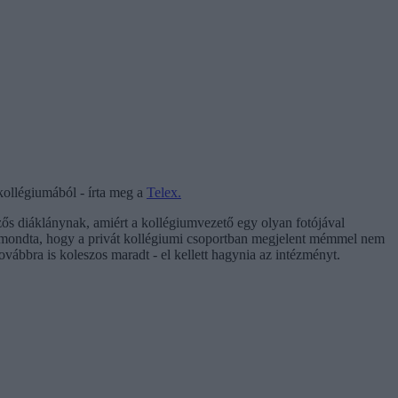
 kollégiumából - írta meg a
Telex.
ős diáklánynak, amiért a kollégiumvezető egy olyan fotójával
és elmondta, hogy a privát kollégiumi csoportban megjelent mémmel nem
továbbra is koleszos maradt - el kellett hagynia az intézményt.