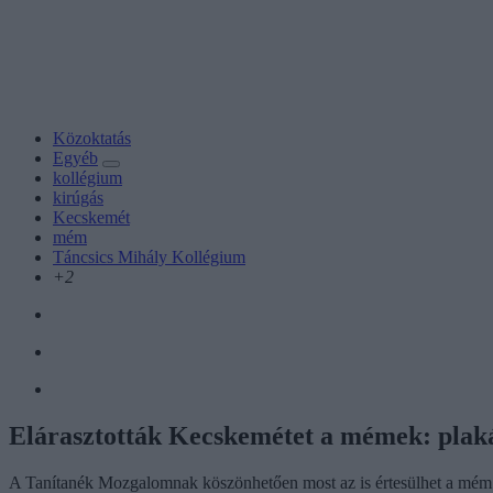
Közoktatás
Egyéb
kollégium
kirúgás
Kecskemét
mém
Táncsics Mihály Kollégium
+2
Elárasztották Kecskemétet a mémek: plaká
A Tanítanék Mozgalomnak köszönhetően most az is értesülhet a mém mia