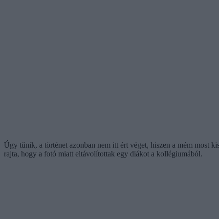
Úgy tűnik, a történet azonban nem itt ért véget, hiszen a mém most k
rajta, hogy a fotó miatt eltávolítottak egy diákot a kollégiumából.