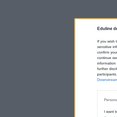
Eduline d
If you wish 
sensitive in
confirm you
continue se
information 
further disc
participants
Downstream 
Persona
I want t