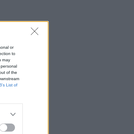
sonal or
ection to
ou may
 personal
out of the
 downstream
B’s List of