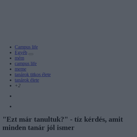
Campus life
Egyéb
mém
campus life
meme
tanárok titkos élete
tanárok élete
+2
"Ezt már tanultuk?" - tíz kérdés, amit
minden tanár jól ismer