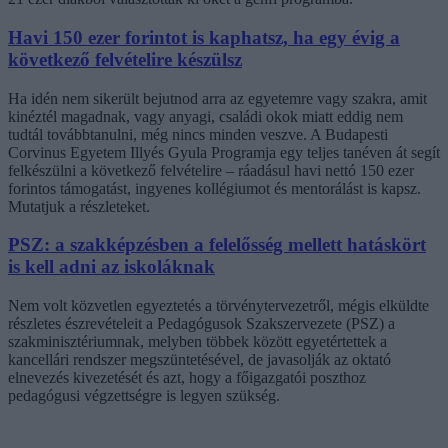
Havi 150 ezer forintot is kaphatsz, ha egy évig a
következő felvételire készülsz
Ha idén nem sikerült bejutnod arra az egyetemre vagy szakra, amit
kinéztél magadnak, vagy anyagi, családi okok miatt eddig nem
tudtál továbbtanulni, még nincs minden veszve. A Budapesti
Corvinus Egyetem Illyés Gyula Programja egy teljes tanéven át segít
felkészülni a következő felvételire – ráadásul havi nettó 150 ezer
forintos támogatást, ingyenes kollégiumot és mentorálást is kapsz.
Mutatjuk a részleteket.
PSZ: a szakképzésben a felelősség mellett hatáskört
is kell adni az iskoláknak
Nem volt közvetlen egyeztetés a törvénytervezetről, mégis elküldte
részletes észrevételeit a Pedagógusok Szakszervezete (PSZ) a
szakminisztériumnak, melyben többek között egyetértettek a
kancellári rendszer megszüntetésével, de javasolják az oktató
elnevezés kivezetését és azt, hogy a főigazgatói poszthoz
pedagógusi végzettségre is legyen szükség.