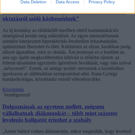
Data Deletion
Data Access
Privacy Policy
Hana György: „Méltóságot, tekintélyt kell adni az
oktatásról szóló közbeszédnek”
Az új kormány az elődökétől merőben eltérő kommunikációs
stratégiával kezdte meg működését. Az egyes minisztériumok
szintjére kiterjesztett hiperaktivitás érezhetően felszabadulást,
optimizmust ébresztett és éltet. Különösen az olyan, korábban porig
alázott ágazatban, mint az oktatás. Ám pontosan ez a lendület az,
ami egy újabb megkerülhetetlen kihívást is előtérbe rántott: az
érdemi társadalmi egyeztetés ígéretének beváltását, vagy más szóval
„kényszerét”. Ennek, az amúgy pozitív stressznek a kezeléséhez
igyekszem az alábbiakban szempontokat adni. Hana György
humánökológus, közoktatási vezető véleménycikke.
Közoktatás
Vendégszerző
Dolgoznának az egyetem mellett, mégsem
vállalhatnak diákmunkát – több mint százezer
levelezős hallgatót érinthet a szabály
„Szinte bárhol voltam állásinterjún, mikor megtudták, hogy levelező