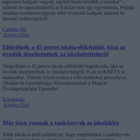
tagozatos hallgató vagyok, egyből húzni kezdték a szájukat” –
számolt be tapasztalatairól az Eduline-nak egy egyetemista. Példája
azonban korántsem egyedi: több levelezős hallgató számolt be
hasonló nehézségekről.
Campus life
Kovács Dóri
Eltörölnék a 45 perces iskola-előkészítőt, újra az
óvodák dönthetnének az iskolaérettségről
Megszűnhet a 45 perces iskola-előkészítő foglalkozás, újra az
óvodák dönthetnének az iskolaérettségről, és az oviKRÉTA is
átalakulhat. Többek között ezeket a változtatásokat javasolta az
Oktatási és Gyermekügyi Minisztériumnak a Magyar
Óvodapedagógiai Egyesület.
Közoktatás
Kovács Dóri
Már úton vannak a tankönyvek az iskolákba
Több iskola is arról számolt be, hogy megérkeztek a tankönyvek,