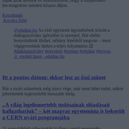
zajlik azok átvétele és rendszerezése, hogy a szeptemberi
becsengetésre minden készen álljon.
Közoktatás
Kovács Dóri
@eduline.hu
Az első egyetemi ügyintézések között a
diákigazolvány igénylése is szerepel. Bár elsőre
bonyolultnak tűnhet, néhány lépésből megvan – most
végigvezetünk titeket a teljes folyamaton.😉
#diákigazolvány
#egyetem
#neptun
#eduline
#foryou
♬ eredeti hang - eduline.hu
Itt a pontos dátum: ekkor lesz az őszi szünet
Bár a nyári szünetnek még nincs vége, már most lehet tudni, mikor
pihenhettek legközelebb hosszabb ideig.
„A világ legelismertebb tudósainak előadásait
hallgathatjuk” – két magyar egyetemista is bekerült
a CERN nyári programjába
21 ezer diákból választották ki őket a genfi programba.