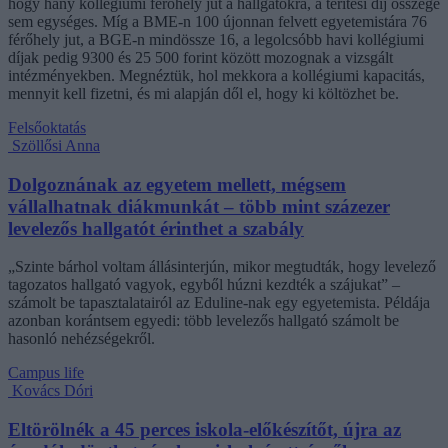
hogy hány kollégiumi férőhely jut a hallgatókra, a térítési díj összege
sem egységes. Míg a BME-n 100 újonnan felvett egyetemistára 76
férőhely jut, a BGE-n mindössze 16, a legolcsóbb havi kollégiumi
díjak pedig 9300 és 25 500 forint között mozognak a vizsgált
intézményekben. Megnéztük, hol mekkora a kollégiumi kapacitás,
mennyit kell fizetni, és mi alapján dől el, hogy ki költözhet be.
Felsőoktatás
Szöllősi Anna
Dolgoznának az egyetem mellett, mégsem
vállalhatnak diákmunkát – több mint százezer
levelezős hallgatót érinthet a szabály
„Szinte bárhol voltam állásinterjún, mikor megtudták, hogy levelező
tagozatos hallgató vagyok, egyből húzni kezdték a szájukat” –
számolt be tapasztalatairól az Eduline-nak egy egyetemista. Példája
azonban korántsem egyedi: több levelezős hallgató számolt be
hasonló nehézségekről.
Campus life
Kovács Dóri
Eltörölnék a 45 perces iskola-előkészítőt, újra az