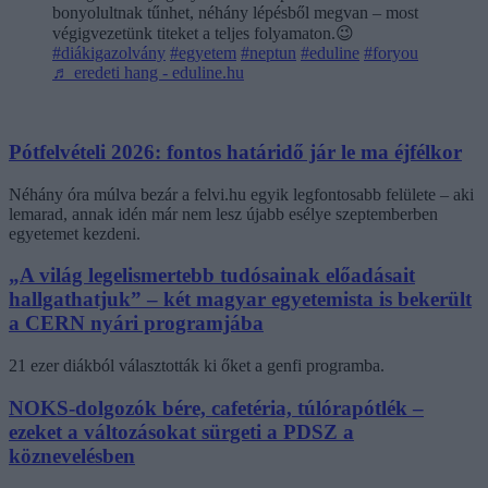
bonyolultnak tűnhet, néhány lépésből megvan – most
végigvezetünk titeket a teljes folyamaton.😉
#diákigazolvány
#egyetem
#neptun
#eduline
#foryou
♬ eredeti hang - eduline.hu
Pótfelvételi 2026: fontos határidő jár le ma éjfélkor
Néhány óra múlva bezár a felvi.hu egyik legfontosabb felülete – aki
lemarad, annak idén már nem lesz újabb esélye szeptemberben
egyetemet kezdeni.
„A világ legelismertebb tudósainak előadásait
hallgathatjuk” – két magyar egyetemista is bekerült
a CERN nyári programjába
21 ezer diákból választották ki őket a genfi programba.
NOKS-dolgozók bére, cafetéria, túlórapótlék –
ezeket a változásokat sürgeti a PDSZ a
köznevelésben