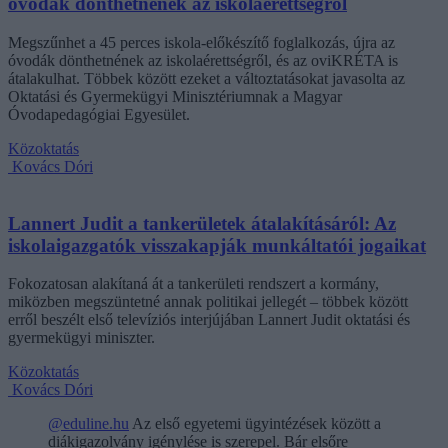
óvodák dönthetnének az iskolaérettségről
Megszűnhet a 45 perces iskola-előkészítő foglalkozás, újra az
óvodák dönthetnének az iskolaérettségről, és az oviKRÉTA is
átalakulhat. Többek között ezeket a változtatásokat javasolta az
Oktatási és Gyermekügyi Minisztériumnak a Magyar
Óvodapedagógiai Egyesület.
Közoktatás
Kovács Dóri
Lannert Judit a tankerületek átalakításáról: Az
iskolaigazgatók visszakapják munkáltatói jogaikat
Fokozatosan alakítaná át a tankerületi rendszert a kormány,
miközben megszüntetné annak politikai jellegét – többek között
erről beszélt első televíziós interjújában Lannert Judit oktatási és
gyermekügyi miniszter.
Közoktatás
Kovács Dóri
@eduline.hu
Az első egyetemi ügyintézések között a
diákigazolvány igénylése is szerepel. Bár elsőre