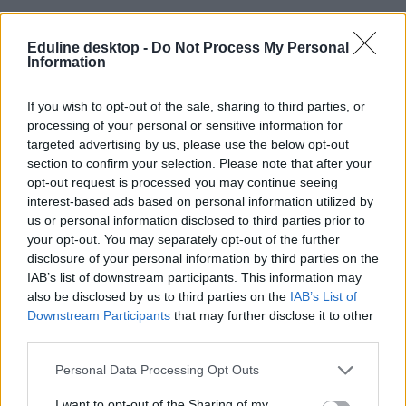
Eduline desktop -
Do Not Process My Personal
Information
ponthatárok
ponthatárhúzás
If you wish to opt-out of the sale, sharing to third parties, or
mém
processing of your personal or sensitive information for
vicces
targeted advertising by us, please use the below opt-out
meme
section to confirm your selection. Please note that after your
ponthatárok 2022
opt-out request is processed you may continue seeing
interest-based ads based on personal information utilized by
us or personal information disclosed to third parties prior to
your opt-out. You may separately opt-out of the further
disclosure of your personal information by third parties on the
IAB’s list of downstream participants. This information may
also be disclosed by us to third parties on the
IAB’s List of
Downstream Participants
that may further disclose it to other
third parties.
Personal Data Processing Opt Outs
I want to opt-out of the Sharing of my