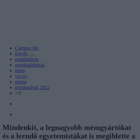
Campus life
Egyéb
ponthatárok
ponthatárhúzás
mém
vicces
meme
ponthatárok 2022
+3
Mindenkit, a legnagyobb mémgyártókat
és a leendő egyetemistákat is megihlette a