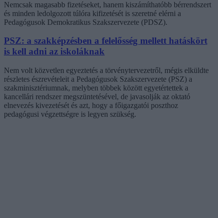
Nemcsak magasabb fizetéseket, hanem kiszámíthatóbb bérrendszert
és minden ledolgozott túlóra kifizetését is szeretné elérni a
Pedagógusok Demokratikus Szakszervezete (PDSZ).
PSZ: a szakképzésben a felelősség mellett hatáskört
is kell adni az iskoláknak
Nem volt közvetlen egyeztetés a törvénytervezetről, mégis elküldte
részletes észrevételeit a Pedagógusok Szakszervezete (PSZ) a
szakminisztériumnak, melyben többek között egyetértettek a
kancellári rendszer megszüntetésével, de javasolják az oktató
elnevezés kivezetését és azt, hogy a főigazgatói poszthoz
pedagógusi végzettségre is legyen szükség.