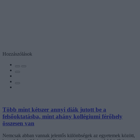
Hozzászólások
Több mint kétszer annyi diák jutott be a
felsőoktatásba, mint ahány kollégiumi férőhely
összesen van
Nemcsak abban vannak jelentős különbségek az egyetemek között,