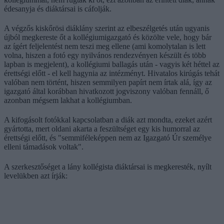
édesanyja és diáktársai is cáfolják.
A végzős kiskőrösi diáklány szerint az elbeszélgetés után ugyanis
újból megkereste őt a kollégiumigazgató és közölte vele, hogy bár
az ígért feljelentést nem teszi meg ellene (ami komolytalan is lett
volna, hiszen a fotó egy nyilvános rendezvényen készült és több
lapban is megjelent), a kollégiumi ballagás után - vagyis két héttel az
érettségi előtt - el kell hagynia az intézményt. Hivatalos kirúgás tehát
valóban nem történt, hiszen semmilyen papírt nem írtak alá, így az
igazgató által korábban hivatkozott jogviszony valóban fennáll, ő
azonban mégsem lakhat a kollégiumban.
A kifogásolt fotókkal kapcsolatban a diák azt mondta, ezeket azért
gyártotta, mert oldani akarta a feszültséget egy kis humorral az
érettségi előtt, és "semmiféleképpen nem az Igazgató Úr személye
elleni támadások voltak".
A szerkesztőséget a lány kollégista diáktársai is megkeresték, nyílt
levelükben azt írják: