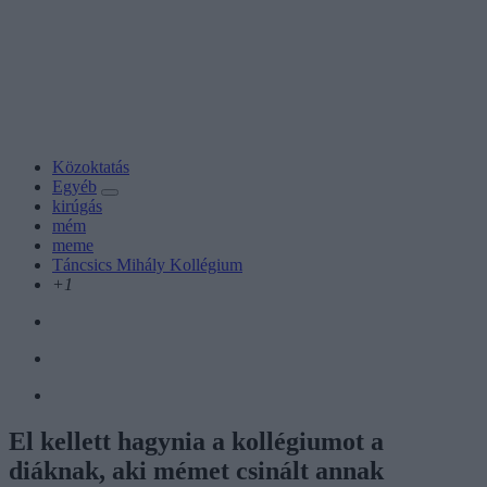
Közoktatás
Egyéb
kirúgás
mém
meme
Táncsics Mihály Kollégium
+1
El kellett hagynia a kollégiumot a
diáknak, aki mémet csinált annak