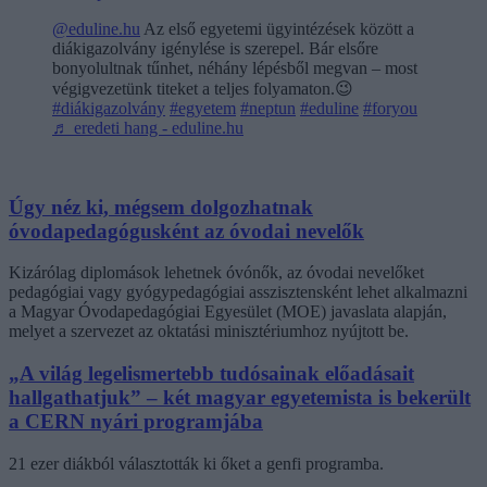
@eduline.hu
Az első egyetemi ügyintézések között a
diákigazolvány igénylése is szerepel. Bár elsőre
bonyolultnak tűnhet, néhány lépésből megvan – most
végigvezetünk titeket a teljes folyamaton.😉
#diákigazolvány
#egyetem
#neptun
#eduline
#foryou
♬ eredeti hang - eduline.hu
Úgy néz ki, mégsem dolgozhatnak
óvodapedagógusként az óvodai nevelők
Kizárólag diplomások lehetnek óvónők, az óvodai nevelőket
pedagógiai vagy gyógypedagógiai asszisztensként lehet alkalmazni
a Magyar Óvodapedagógiai Egyesület (MOE) javaslata alapján,
melyet a szervezet az oktatási minisztériumhoz nyújtott be.
„A világ legelismertebb tudósainak előadásait
hallgathatjuk” – két magyar egyetemista is bekerült
a CERN nyári programjába
21 ezer diákból választották ki őket a genfi programba.