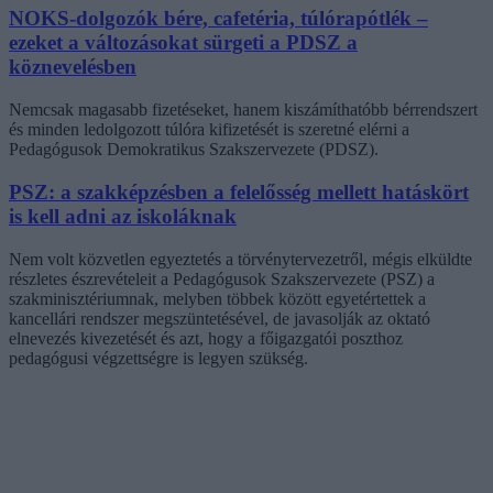
NOKS-dolgozók bére, cafetéria, túlórapótlék –
ezeket a változásokat sürgeti a PDSZ a
köznevelésben
Nemcsak magasabb fizetéseket, hanem kiszámíthatóbb bérrendszert
és minden ledolgozott túlóra kifizetését is szeretné elérni a
Pedagógusok Demokratikus Szakszervezete (PDSZ).
PSZ: a szakképzésben a felelősség mellett hatáskört
is kell adni az iskoláknak
Nem volt közvetlen egyeztetés a törvénytervezetről, mégis elküldte
részletes észrevételeit a Pedagógusok Szakszervezete (PSZ) a
szakminisztériumnak, melyben többek között egyetértettek a
kancellári rendszer megszüntetésével, de javasolják az oktató
elnevezés kivezetését és azt, hogy a főigazgatói poszthoz
pedagógusi végzettségre is legyen szükség.