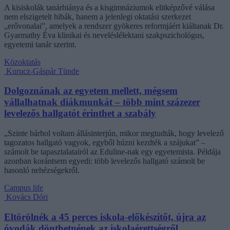
A kisiskolák tanárhiánya és a kisgimnáziumok elitképzővé válása
nem elszigetelt hibák, hanem a jelenlegi oktatási szerkezet
„erővonalai”, amelyek a rendszer gyökeres reformjáért kiáltanak Dr.
Gyarmathy Éva klinikai és neveléslélektani szakpszichológus,
egyetemi tanár szerint.
Közoktatás
Kurucz-Gáspár Tünde
Dolgoznának az egyetem mellett, mégsem
vállalhatnak diákmunkát – több mint százezer
levelezős hallgatót érinthet a szabály
„Szinte bárhol voltam állásinterjún, mikor megtudták, hogy levelező
tagozatos hallgató vagyok, egyből húzni kezdték a szájukat” –
számolt be tapasztalatairól az Eduline-nak egy egyetemista. Példája
azonban korántsem egyedi: több levelezős hallgató számolt be
hasonló nehézségekről.
Campus life
Kovács Dóri
Eltörölnék a 45 perces iskola-előkészítőt, újra az
óvodák dönthetnének az iskolaérettségről