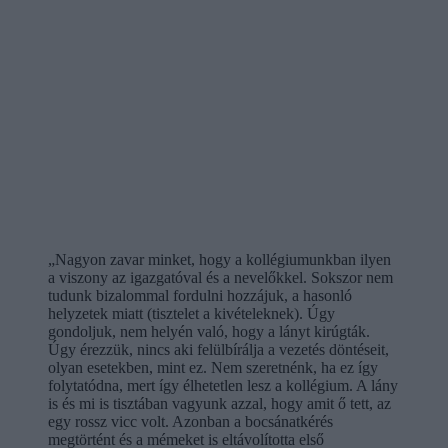
„Nagyon zavar minket, hogy a kollégiumunkban ilyen
a viszony az igazgatóval és a nevelőkkel. Sokszor nem
tudunk bizalommal fordulni hozzájuk, a hasonló
helyzetek miatt (tisztelet a kivételeknek). Úgy
gondoljuk, nem helyén való, hogy a lányt kirúgták.
Úgy érezzük, nincs aki felülbírálja a vezetés döntéseit,
olyan esetekben, mint ez. Nem szeretnénk, ha ez így
folytatódna, mert így élhetetlen lesz a kollégium. A lány
is és mi is tisztában vagyunk azzal, hogy amit ő tett, az
egy rossz vicc volt. Azonban a bocsánatkérés
megtörtént és a mémeket is eltávolította első