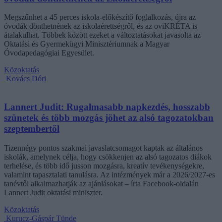
Megszűnhet a 45 perces iskola-előkészítő foglalkozás, újra az
óvodák dönthetnének az iskolaérettségről, és az oviKRÉTA is
átalakulhat. Többek között ezeket a változtatásokat javasolta az
Oktatási és Gyermekügyi Minisztériumnak a Magyar
Óvodapedagógiai Egyesület.
Közoktatás
Kovács Dóri
Lannert Judit: Rugalmasabb napkezdés, hosszabb
szünetek és több mozgás jöhet az alsó tagozatokban
szeptembertől
Tizennégy pontos szakmai javaslatcsomagot kaptak az általános
iskolák, amelynek célja, hogy csökkenjen az alsó tagozatos diákok
terhelése, és több idő jusson mozgásra, kreatív tevékenységekre,
valamint tapasztalati tanulásra. Az intézmények már a 2026/2027-es
tanévtől alkalmazhatják az ajánlásokat – írta Facebook-oldalán
Lannert Judit oktatási miniszter.
Közoktatás
Kurucz-Gáspár Tünde