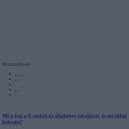
Hozzászólások
Mi a baj a 8 osztályos általános iskolával, és mi jöhet
helyette?