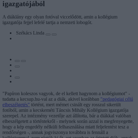
igazgatójából
A diáklány egy olyan fotóval viccelődött, amin a kollégium
igazgatója fejjel lefelé tartja a nemzeti lobogót.
Székács Linda
"Papíron koleszos vagyok, de el kellett hagynom a kollégiumot" -
tudatta a kecsup.hu-val az a diák, akivel korábban
"pedagógiai célú
elbeszélgetés"
történt, mert mémet csinált egy rosszul sikerült
fotóból, amin a kecskeméti Táncsis Mihály Kollégium igazgatója
szerepel. Az intézmény vezetője azt állította, bár a diákkal valóban
elbeszélgetett a történtekről - melynek során azzal is megfenyegette,
hogy a kép engedély nélküli felhasználása miatt feljelentést tesz a
rendőrségen -, annak jogviszonya továbbra is fennáll a
kollégiummal, nem rúgták ki őt, ezt azonban az érintett diák, annak