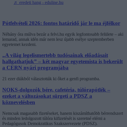
♬ eredeti hang - eduline.hu
Pótfelvételi 2026: fontos határidő jár le ma éjfélkor
Néhány óra múlva bezár a felvi.hu egyik legfontosabb felülete – aki
lemarad, annak idén már nem lesz újabb esélye szeptemberben
egyetemet kezdeni.
„A világ legelismertebb tudósainak előadásait
hallgathatjuk” – két magyar egyetemista is bekerült
a CERN nyári programjába
21 ezer diákból választották ki őket a genfi programba.
NOKS-dolgozók bére, cafetéria, túlórapótlék –
ezeket a változásokat sürgeti a PDSZ a
köznevelésben
Nemcsak magasabb fizetéseket, hanem kiszámíthatóbb bérrendszert
és minden ledolgozott túlóra kifizetését is szeretné elérni a
Pedagógusok Demokratikus Szakszervezete (PDSZ).