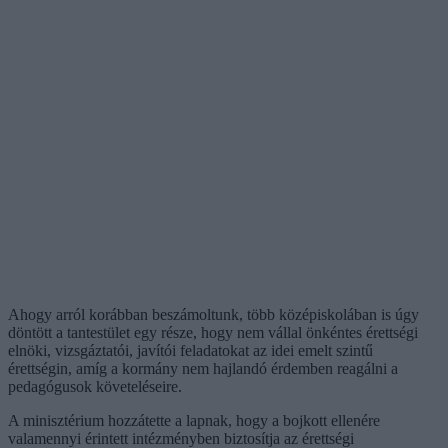
Ahogy arról korábban beszámoltunk, több középiskolában is úgy
döntött a tantestület egy része, hogy nem vállal önkéntes érettségi
elnöki, vizsgáztatói, javítói feladatokat az idei emelt szintű
érettségin, amíg a kormány nem hajlandó érdemben reagálni a
pedagógusok követeléseire.
A minisztérium hozzátette a lapnak, hogy a bojkott ellenére
valamennyi érintett intézményben biztosítja az érettségi