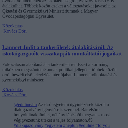
óvodák dönthetnének az iskolaérettségről, és az oviKRÉTA is
átalakulhat. Többek között ezeket a változtatásokat javasolta az
Oktatási és Gyermekügyi Minisztériumnak a Magyar
Óvodapedagógiai Egyesület.
Közoktatás
Kovács Dóri
Lannert Judit a tankerületek átalakításáról: Az
iskolaigazgatók visszakapják munkáltatói jogaikat
Fokozatosan alakítaná át a tankerületi rendszert a kormány,
miközben megszüntetné annak politikai jellegét – többek között
erről beszélt első televíziós interjújában Lannert Judit oktatási és
gyermekügyi miniszter.
Közoktatás
Kovács Dóri
@eduline.hu
Az első egyetemi ügyintézések között a
diákigazolvány igénylése is szerepel. Bár elsőre
bonyolultnak tűnhet, néhány lépésből megvan – most
végigvezetünk titeket a teljes folyamaton.😉
#diákigazolvány
#egyetem
#neptun
#eduline
#foryou