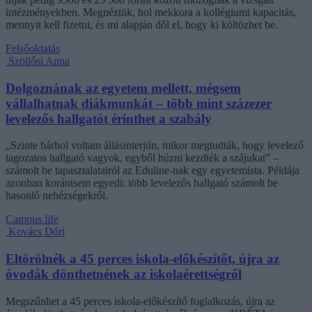
intézményekben. Megnéztük, hol mekkora a kollégiumi kapacitás,
mennyit kell fizetni, és mi alapján dől el, hogy ki költözhet be.
Felsőoktatás
Szöllősi Anna
Dolgoznának az egyetem mellett, mégsem
vállalhatnak diákmunkát – több mint százezer
levelezős hallgatót érinthet a szabály
„Szinte bárhol voltam állásinterjún, mikor megtudták, hogy levelező
tagozatos hallgató vagyok, egyből húzni kezdték a szájukat” –
számolt be tapasztalatairól az Eduline-nak egy egyetemista. Példája
azonban korántsem egyedi: több levelezős hallgató számolt be
hasonló nehézségekről.
Campus life
Kovács Dóri
Eltörölnék a 45 perces iskola-előkészítőt, újra az
óvodák dönthetnének az iskolaérettségről
Megszűnhet a 45 perces iskola-előkészítő foglalkozás, újra az