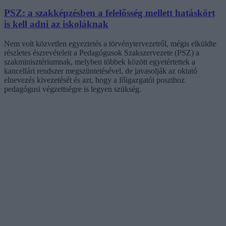
PSZ: a szakképzésben a felelősség mellett hatáskört
is kell adni az iskoláknak
Nem volt közvetlen egyeztetés a törvénytervezetről, mégis elküldte
részletes észrevételeit a Pedagógusok Szakszervezete (PSZ) a
szakminisztériumnak, melyben többek között egyetértettek a
kancellári rendszer megszüntetésével, de javasolják az oktató
elnevezés kivezetését és azt, hogy a főigazgatói poszthoz
pedagógusi végzettségre is legyen szükség.