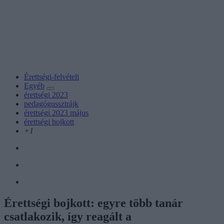
Érettségi-felvételi
Egyéb
érettségi 2023
pedagógussztrájk
érettségi 2023 május
érettségi bojkott
+1
Érettségi bojkott: egyre több tanár
csatlakozik, így reagált a