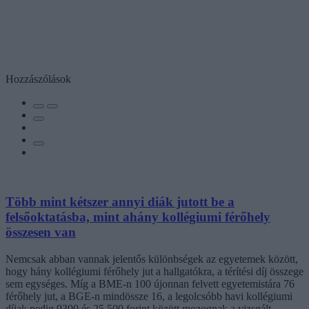
Hozzászólások
Több mint kétszer annyi diák jutott be a
felsőoktatásba, mint ahány kollégiumi férőhely
összesen van
Nemcsak abban vannak jelentős különbségek az egyetemek között,
hogy hány kollégiumi férőhely jut a hallgatókra, a térítési díj összege
sem egységes. Míg a BME-n 100 újonnan felvett egyetemistára 76
férőhely jut, a BGE-n mindössze 16, a legolcsóbb havi kollégiumi
díjak pedig 9300 és 25 500 forint között mozognak a vizsgált