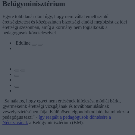
Belügyminisztérium
Egyre több tanár dönt úgy, hogy nem vállal emelt szintű
érettségiztetést és középszinten bizottsági elnöki megbízást az idei
érettségi szezonban, amíg a kormány nem foglalkozik a
pedagógusok követeléseivel.
Eduline
„Sajnálatos, hogy egyet nem értésének kifejezési módját bárki,
gyermekeink érettségi vizsgájának és továbbtanulásának
veszélyeztetésében látja. Különösen elgondolkodtató, ha mindezt a
pedagógus teszi” -
így reagált a pedagógusok döntésére a
Népszavának
a Belügyminisztérium (BM).