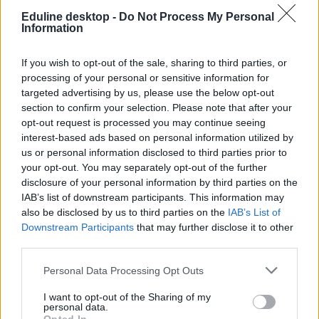
elhagyó pedagógusok rehabilitációját, a pedagógiai munkát segítők
Eduline desktop -
Do Not Process My Personal
bérrendezését, és a kerettantervek kötelező jellegének eltörlését, ami
Information
nagyobb pedagógiai szabadságot biztosíthatna.
A tankönyvpiac helyzetéről is
egyeztettek
, hogy a jövőben szélesebb
If you wish to opt-out of the sale, sharing to third parties, or
lehetőségek nyíljanak, végül pedig azt is felvetették, hogy a
processing of your personal or sensitive information for
mindennapos testnevelés jelenlegi gyakorlatát felül kellene vizsgálni
targeted advertising by us, please use the below opt-out
– erről korábban
Lannert Judit is beszélt
.
section to confirm your selection. Please note that after your
opt-out request is processed you may continue seeing
interest-based ads based on personal information utilized by
us or personal information disclosed to third parties prior to
your opt-out. You may separately opt-out of the further
disclosure of your personal information by third parties on the
IAB’s list of downstream participants. This information may
also be disclosed by us to third parties on the
IAB’s List of
Downstream Participants
that may further disclose it to other
third parties.
Personal Data Processing Opt Outs
I want to opt-out of the Sharing of my
personal data.