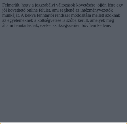
Felmerült, hogy a jogszabályi változások követésére jöjjön létre egy
jól követhető online felület, ami segítené az intézményvezetők
munkáját. A kekva fenntartói rendszer módosítása mellett azoknak
az egyetemeknek a költségvetése is szóba került, amelyek még
állami fenntartásúak, ezeket szükségszerűen bővíteni kellene.
A Tanítanék kérte a kirúgott, illetve a státusztörvény miatt a pályát