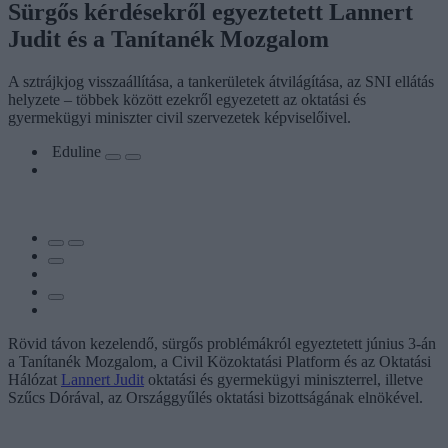
Sürgős kérdésekről egyeztetett Lannert
Judit és a Tanítanék Mozgalom
A sztrájkjog visszaállítása, a tankerületek átvilágítása, az SNI ellátás
helyzete – többek között ezekről egyezetett az oktatási és
gyermekügyi miniszter civil szervezetek képviselőivel.
Eduline
Rövid távon kezelendő, sürgős problémákról egyeztetett június 3-án
a Tanítanék Mozgalom, a Civil Közoktatási Platform és az Oktatási
Hálózat
Lannert Judit
oktatási és gyermekügyi miniszterrel, illetve
Szűcs Dórával, az Országgyűlés oktatási bizottságának elnökével.