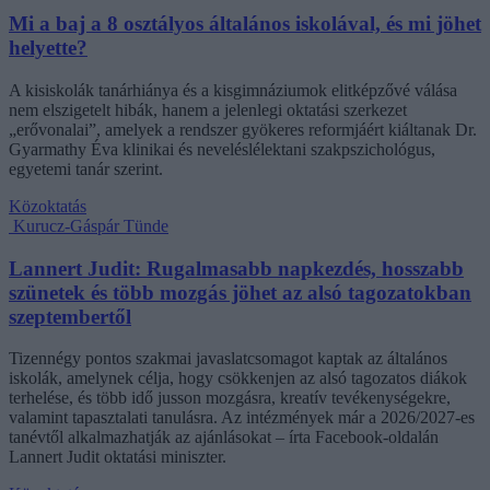
Mi a baj a 8 osztályos általános iskolával, és mi jöhet
helyette?
A kisiskolák tanárhiánya és a kisgimnáziumok elitképzővé válása
nem elszigetelt hibák, hanem a jelenlegi oktatási szerkezet
„erővonalai”, amelyek a rendszer gyökeres reformjáért kiáltanak Dr.
Gyarmathy Éva klinikai és neveléslélektani szakpszichológus,
egyetemi tanár szerint.
Közoktatás
Kurucz-Gáspár Tünde
Lannert Judit: Rugalmasabb napkezdés, hosszabb
szünetek és több mozgás jöhet az alsó tagozatokban
szeptembertől
Tizennégy pontos szakmai javaslatcsomagot kaptak az általános
iskolák, amelynek célja, hogy csökkenjen az alsó tagozatos diákok
terhelése, és több idő jusson mozgásra, kreatív tevékenységekre,
valamint tapasztalati tanulásra. Az intézmények már a 2026/2027-es
tanévtől alkalmazhatják az ajánlásokat – írta Facebook-oldalán
Lannert Judit oktatási miniszter.