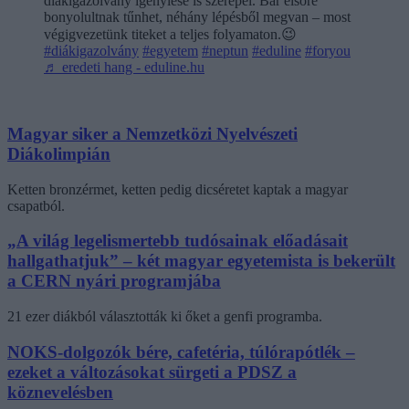
diákigazolvány igénylése is szerepel. Bár elsőre
bonyolultnak tűnhet, néhány lépésből megvan – most
végigvezetünk titeket a teljes folyamaton.😉
#diákigazolvány
#egyetem
#neptun
#eduline
#foryou
♬ eredeti hang - eduline.hu
Magyar siker a Nemzetközi Nyelvészeti
Diákolimpián
Ketten bronzérmet, ketten pedig dicséretet kaptak a magyar
csapatból.
„A világ legelismertebb tudósainak előadásait
hallgathatjuk” – két magyar egyetemista is bekerült
a CERN nyári programjába
21 ezer diákból választották ki őket a genfi programba.
NOKS-dolgozók bére, cafetéria, túlórapótlék –
ezeket a változásokat sürgeti a PDSZ a
köznevelésben