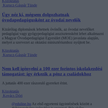
Közoktatás
Kurucz-Gáspár Tünde
Úgy néz ki, mégsem dolgozhatnak
óvodapedagógusként az óvodai nevelők
Kizárólag diplomások lehetnek óvónők, az óvodai nevelőket
pedagógiai vagy gyógypedagógiai asszisztensként lehet alkalmazni
a Magyar Óvodapedagógiai Egyesület (MOE) javaslata alapján,
melyet a szervezet az oktatási minisztériumhoz nyújtott be.
Közoktatás
Kurucz-Gáspár Tünde
Nem kell igényelni a 100 ezer forintos iskolakezdési
támogatást: így érkezik a pénz a családokhoz
A juttatás 400 ezer rászoruló gyereket érint.
Közoktatás
Kovács Dóri
@eduline.hu
Az első egyetemi ügyintézések között a