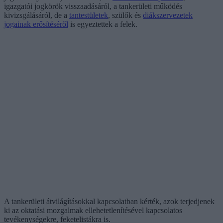
igazgatói jogkörök visszaadásáról, a tankerületi működés
kivizsgálásáról, de a
tantestületek
, szülők és
diákszervezetek
jogainak erősítéséről
is egyeztettek a felek.
A tankerületi átvilágításokkal kapcsolatban kérték, azok terjedjenek
ki az oktatási mozgalmak ellehetetlenítésével kapcsolatos
tevékenységekre, feketelistákra is.