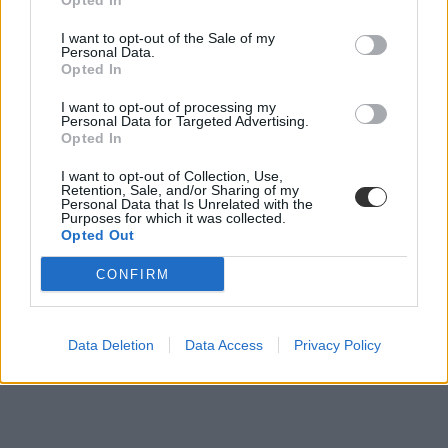
Opted In
I want to opt-out of the Sale of my
Personal Data.
Opted In
I want to opt-out of processing my
Personal Data for Targeted Advertising.
Opted In
I want to opt-out of Collection, Use,
Retention, Sale, and/or Sharing of my
Personal Data that Is Unrelated with the
Purposes for which it was collected.
Opted Out
Nyitókép: Lannert Judit a Tanítanék Mozgalom, a Civil Közoktatási
Platform és az Oktatási Hálózat képviselőivel egyezetett. Forrás:
CONFIRM
Facebook / Lannert Judit
Data Deletion
Data Access
Privacy Policy