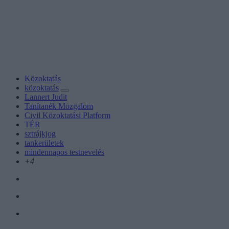
Közoktatás
közoktatás
Lannert Judit
Tanítanék Mozgalom
Civil Közoktatási Platform
TÉR
sztrájkjog
tankerületek
mindennapos testnevelés
+4