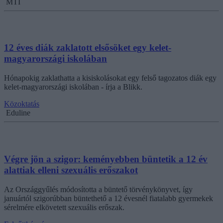
MTI
12 éves diák zaklatott elsősöket egy kelet-
magyarországi iskolában
Hónapokig zaklathatta a kisiskolásokat egy felső tagozatos diák egy
kelet-magyarországi iskolában - írja a Blikk.
Közoktatás
Eduline
Végre jön a szigor: keményebben büntetik a 12 év
alattiak elleni szexuális erőszakot
Az Országgyűlés módosította a büntető törvénykönyvet, így
januártól szigorúbban büntethető a 12 évesnél fiatalabb gyermekek
sérelmére elkövetett szexuális erőszak.