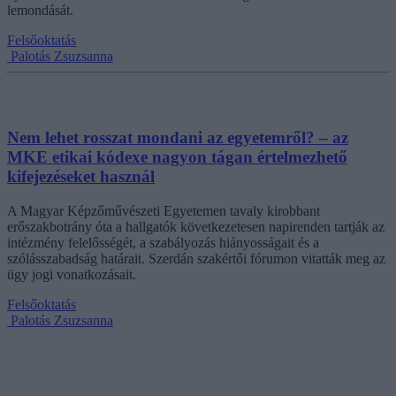
lemondását.
Felsőoktatás
Palotás Zsuzsanna
Nem lehet rosszat mondani az egyetemről? – az
MKE etikai kódexe nagyon tágan értelmezhető
kifejezéseket használ
A Magyar Képzőművészeti Egyetemen tavaly kirobbant
erőszakbotrány óta a hallgatók következetesen napirenden tartják az
intézmény felelősségét, a szabályozás hiányosságait és a
szólásszabadság határait. Szerdán szakértői fórumon vitatták meg az
ügy jogi vonatkozásait.
Felsőoktatás
Palotás Zsuzsanna