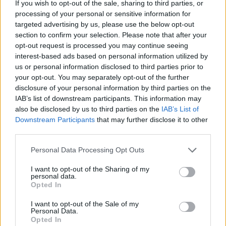
If you wish to opt-out of the sale, sharing to third parties, or
Felsőoktatás
processing of your personal or sensitive information for
Palotás Zsuzsanna
targeted advertising by us, please use the below opt-out
section to confirm your selection. Please note that after your
opt-out request is processed you may continue seeing
interest-based ads based on personal information utilized by
„A hallgatói fórumon definíció szerinti intézményi
us or personal information disclosed to third parties prior to
abúzus történt” – több hallgató kiiratkozna az
your opt-out. You may separately opt-out of the further
MKE-ről
disclosure of your personal information by third parties on the
IAB’s list of downstream participants. This information may
Cinizmussal és gaslightinggal találták szembe magukat a Magyar
also be disclosed by us to third parties on the
IAB’s List of
Képzőművészeti Egyetem diákjai a tegnapi hallgatói fórumon,
Downstream Participants
that may further disclose it to other
melyet a Hallgatói Önkormányzat hívott össze abban a reményben,
third parties.
hogy az egyetem vezetősége elismeri, hogy mulasztott. A diákok
garanciákat is vártak arra, hogy a jövőben az egyetem minden
Personal Data Processing Opt Outs
lehetséges eszközzel védelmet biztosít számukra.
Felsőoktatás
I want to opt-out of the Sharing of my
personal data.
Palotás Zsuzsanna
Opted In
I want to opt-out of the Sale of my
Personal Data.
Opted In
Az MKE szerint az egyetem minden szükséges lépést