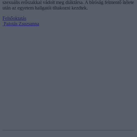
szexuális erőszakkal vádolt meg diáktársa. A bíróság felmentő ítélete
után az egyetem hallgatói tiltakozni kezdtek.
Felsőoktatás
Palotás Zsuzsanna