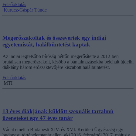
Felsőoktatás
Kurucz-Gáspár Tünde
Megerőszakoltak és összevertek egy indiai
egyetemistát, halálbüntetést kaptak
Az indiai legfelsőbb bíróság hétfőn megerősítette a 2012-ben
brutálisan megerőszakolt, később a bántalmazásokba belehalt újdelhi
diáklány három erőszaktevőjére kiszabott halálbüntetést.
Felsőoktatás
MTI
13 éves diákjának küldött szexuális tartalmú
üzeneteket egy 47 éves tanár
Vádat emelt a Budapesti XIV. és XVI. Kerületi Ügyészség egy
budapesti történelemtanár ellen, aki 2016. februártól 2017. májusig