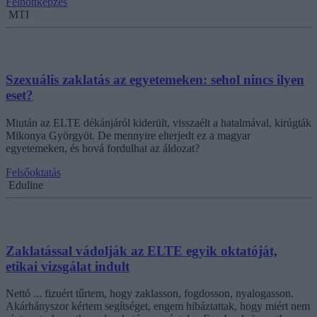
Felnőttképzés
MTI
Szexuális zaklatás az egyetemeken: sehol nincs ilyen
eset?
Miután az ELTE dékánjáról kiderült, visszaélt a hatalmával, kirúgták
Mikonya Györgyöt. De mennyire elterjedt ez a magyar
egyetemeken, és hová fordulhat az áldozat?
Felsőoktatás
Eduline
Zaklatással vádolják az ELTE egyik oktatóját,
etikai vizsgálat indult
Nettó ... fizuért tűrtem, hogy zaklasson, fogdosson, nyalogasson.
Akárhányszor kértem segítséget, engem hibáztattak, hogy miért nem