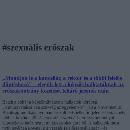
#szexuális erőszak
„Mondjon le a kancellár, a rektor és a többi felelős
döntéshozó” – elegük lett a képzős hallgatóknak az
erőszakbotrány kezelését feltáró jelentés után
Betelt a pohár a képzőművészetis hallgatók körében.
„Kultúraváltásra van szükség az egyetemen” – áll a November 25.
Bizottság munkája nyomán készült belsőellenőri jelentésben, amely
többek között a 2022-ben történt szexuális erőszakbotránnyal
kapcsolatos intézményi mulasztásokat tárta fel. A hallgatók most
nyílt levélben követelik a vezetés felelősségvállalását – és