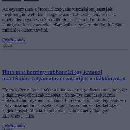
Az egyetemeken előforduló szexuális visszaélések jelentését
megkönnyítő weboldal is egyike azon hat kezdeményezésnek,
amely idén együttesen 7,5 millió dollár (1,9 milliárd forint)
támogatást kap az amerikai eBay vállalat egykori elnöke, Jeff Skoll
milliárdos alapítványától.
Felsőoktatás
MTI
Hatalmas botrány robbant ki egy katonai
akadémián: folyamatosan zaklatják a diáklányokat
Florence Parly francia védelmi miniszter elfogadhatatlannak nevezte
a diáklányok elleni zaklatásokat a Saint-Cyr katonai akadémia
előkészítő tanfolyamain, miután a Libération című napilap pénteken
nyilvánosságra hozta ezeket. A tárcavezető intézkedéseket ígért a
legjelentősebb francia katonai oktatási intézmény "hangos
kisebbsége" ellen.
Felsőoktatás