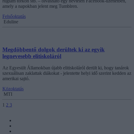
rúgtam torkon stb. – olvasható egy névtelen Facebook-üzenetben,
amely a napokban jelent meg Tumblren.
Felsőoktatás
Eduline
Megdöbbentő dolgok derültek ki az egyik
legnevesebb elitiskoláról
Az Egyesült Államokban újabb elitiskoláról derült ki, hogy tanárok
szexuálisan zaklattak diákokat - jelentette helyi idő szerint kedden az
amerikai sajtó.
Közoktatás
MTI
1
2
3