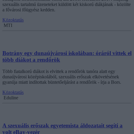
szexuális tartalmú üzeneteket küldött két kiskorú diákjának - közölte
a fővárosi főügyész kedden.
Közoktatás
MTI
Botrány egy dunaújvárosi iskolában: óráról vittek el
több diákot a rendőrök
Több fiatalkorú diákot is elvittek a rendőrök tanóra alatt egy
dunaújvárosi középiskolából, szexuális erőszak elkövetésének
gyanúja miatt indítottak büntetőeljárást a rendőrök - írja a Bors.
Közoktatás
Eduline
A szexuális erőszak egyetemista áldozatait segíti a
volt eBay-vezér