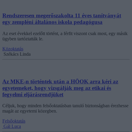
Rendszeresen megerőszakolta 11 éves tanítványát
egy zempléni általános iskola pedagógusa
Az eset évekkel ezelőtt történt, a férfit viszont csak most, egy másik
ügyben tartóztatták le.
Közoktatás
Székács Linda
Az MKE-n történtek után a HÖOK arra kéri az
egyetemeket, hogy vizsgálják meg az etikai és
fegyelmi eljárásrendjüket
Céljuk, hogy minden felsőoktatásban tanuló biztonságban érezhesse
magát az egyetemi közegben.
Felsőoktatás
Gál Luca