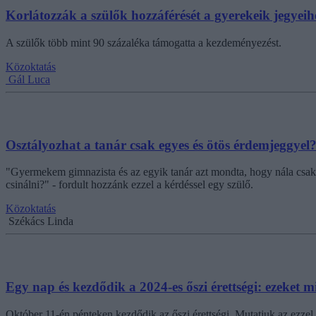
Korlátozzák a szülők hozzáférését a gyerekeik jegyei
A szülők több mint 90 százaléka támogatta a kezdeményezést.
Közoktatás
Gál Luca
Osztályozhat a tanár csak egyes és ötös érdemjeggyel
"Gyermekem gimnazista és az egyik tanár azt mondta, hogy nála csak 5-
csinálni?" - fordult hozzánk ezzel a kérdéssel egy szülő.
Közoktatás
Székács Linda
Egy nap és kezdődik a 2024-es őszi érettségi: ezeket 
Október 11-én pénteken kezdődik az őszi érettségi. Mutatjuk az ezzel