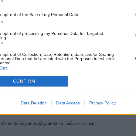
In
eshez.
o opt-out of the Sale of my Personal Data.
In
to opt-out of processing my Personal Data for Targeted
ing.
In
kok
o opt-out of Collection, Use, Retention, Sale, and/or Sharing
ersonal Data that Is Unrelated with the Purposes for which it
 idén tavasszal fogjuk megtudni, az elmúlt években az a tendencia ala
lected.
Out
CONFIRM
Data Deletion
Data Access
Privacy Policy
né a kompetenciamérés osztályozását
anulók eredményeit osztályzatokban határozzák meg.