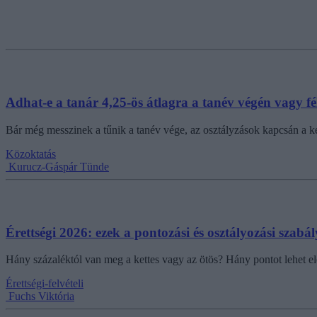
Adhat-e a tanár 4,25-ös átlagra a tanév végén vagy f
Bár még messzinek a tűnik a tanév vége, az osztályzások kapcsán a ker
Közoktatás
Kurucz-Gáspár Tünde
Érettségi 2026: ezek a pontozási és osztályozási szabá
Hány százaléktól van meg a kettes vagy az ötös? Hány pontot lehet el
Érettségi-felvételi
Fuchs Viktória