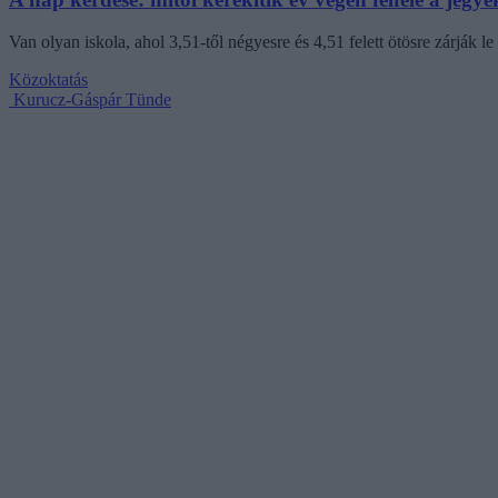
Van olyan iskola, ahol 3,51-től négyesre és 4,51 felett ötösre zárják le
Közoktatás
Kurucz-Gáspár Tünde