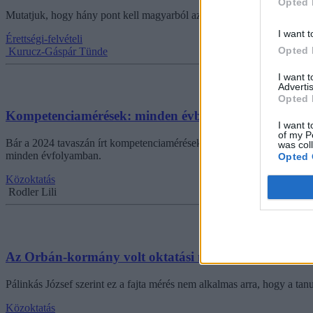
Opted 
Mutatjuk, hogy hány pont kell magyarból az ötöshöz és mennyi a kett
I want t
Érettségi-felvételi
Opted 
Kurucz-Gáspár Tünde
I want 
Advertis
Opted 
Kompetenciamérések: minden évben rontanak a diá
I want t
of my P
Bár a 2024 tavaszán írt kompetenciamérések végleges eredményeit csak
was col
minden évfolyamban.
Opted 
Közoktatás
Rodler Lili
Az Orbán-kormány volt oktatási minisztere is ellenez
Pálinkás József szerint ez a fajta mérés nem alkalmas arra, hogy a t
Közoktatás