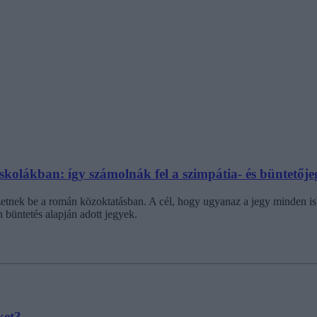
skolákban: így számolnák fel a szimpátia- és büntetője
etnek be a román közoktatásban. A cél, hogy ugyanaz a jegy minden isko
 büntetés alapján adott jegyek.
ket?