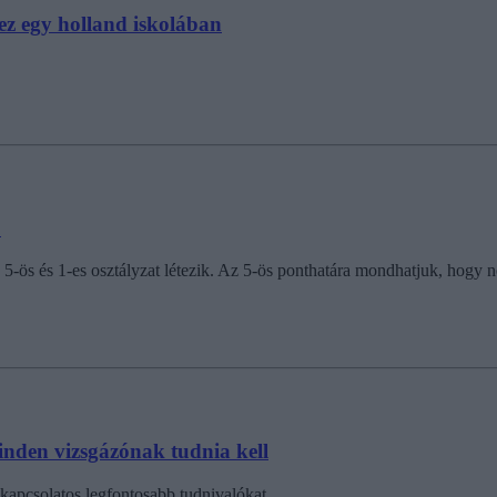
hez egy holland iskolában
?
ös és 1-es osztályzat létezik. Az 5-ös ponthatára mondhatjuk, hogy nor
minden vizsgázónak tudnia kell
 kapcsolatos legfontosabb tudnivalókat.