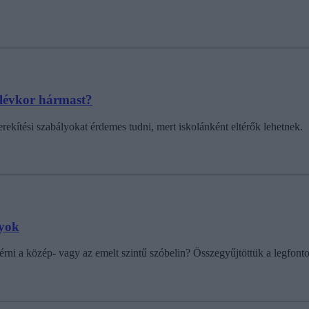
élévkor hármast?
ekítési szabályokat érdemes tudni, mert iskolánként eltérők lehetnek.
lyok
érni a közép- vagy az emelt szintű szóbelin? Összegyűjtöttük a legfont