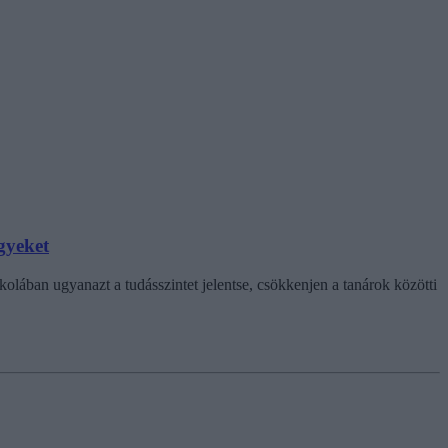
gyeket
lában ugyanazt a tudásszintet jelentse, csökkenjen a tanárok közötti