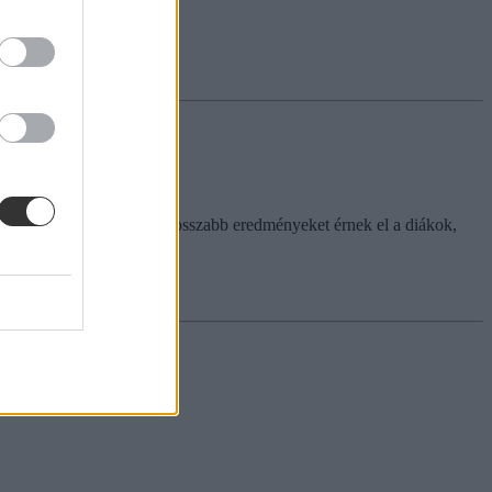
kult ki, hogy évről-évre rosszabb eredményeket érnek el a diákok,