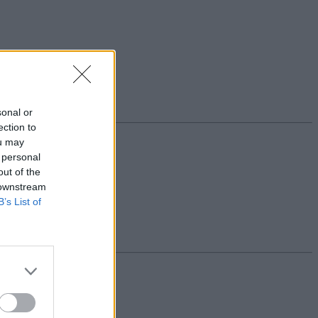
sonal or
ection to
ou may
 personal
out of the
 downstream
B’s List of