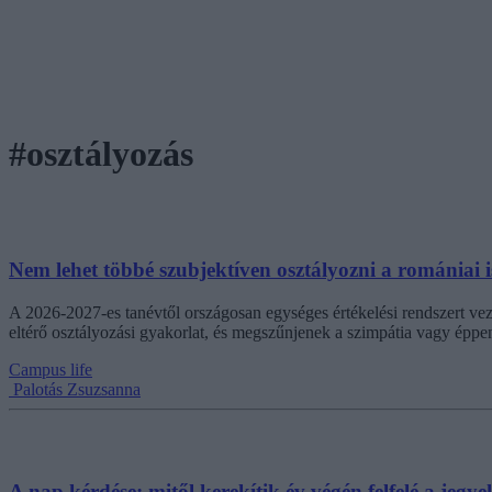
#osztályozás
Nem lehet többé szubjektíven osztályozni a romániai i
A 2026-2027-es tanévtől országosan egységes értékelési rendszert vez
eltérő osztályozási gyakorlat, és megszűnjenek a szimpátia vagy éppen
Campus life
Palotás Zsuzsanna
A nap kérdése: mitől kerekítik év végén felfelé a jegye