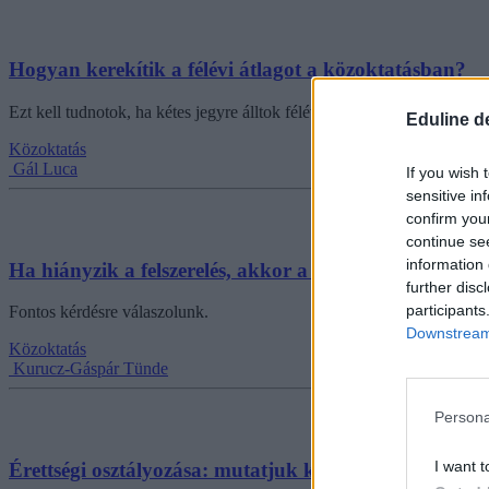
Hogyan kerekítik a félévi átlagot a közoktatásban?
Ezt kell tudnotok, ha kétes jegyre álltok félévkor.
Eduline d
Közoktatás
Gál Luca
If you wish 
sensitive in
confirm you
continue se
information 
Ha hiányzik a felszerelés, akkor a tanár adhat érte eg
further disc
participants
Fontos kérdésre válaszolunk.
Downstream 
Közoktatás
Kurucz-Gáspár Tünde
Persona
I want t
Érettségi osztályozása: mutatjuk középszinten hány p