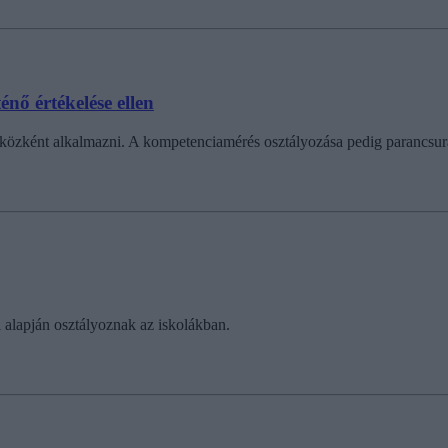
nő értékelése ellen
zközként alkalmazni. A kompetenciamérés osztályozása pedig parancsur
i alapján osztályoznak az iskolákban.