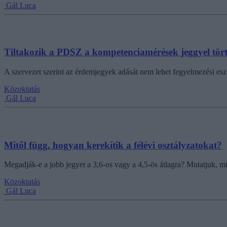
Gál Luca
Tiltakozik a PDSZ a kompetenciamérések jeggyel törté
A szervezet szerint az érdemjegyek adását nem lehet fegyelmezési es
Közoktatás
Gál Luca
Mitől függ, hogyan kerekítik a félévi osztályzatokat?
Megadják-e a jobb jegyet a 3,6-os vagy a 4,5-ös átlagra? Mutatjuk, m
Közoktatás
Gál Luca