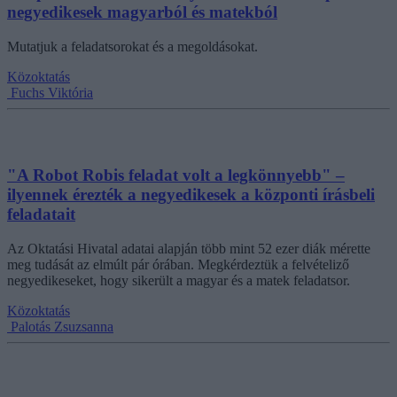
negyedikesek magyarból és matekból
Mutatjuk a feladatsorokat és a megoldásokat.
Közoktatás
Fuchs Viktória
"A Robot Robis feladat volt a legkönnyebb" –
ilyennek érezték a negyedikesek a központi írásbeli
feladatait
Az Oktatási Hivatal adatai alapján több mint 52 ezer diák mérette
meg tudását az elmúlt pár órában. Megkérdeztük a felvételiző
negyedikeseket, hogy sikerült a magyar és a matek feladatsor.
Közoktatás
Palotás Zsuzsanna