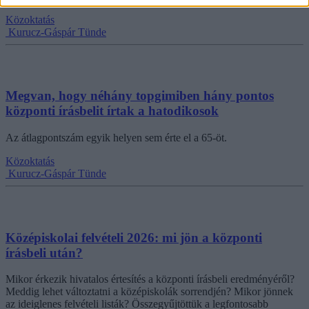
Közoktatás
Kurucz-Gáspár Tünde
Megvan, hogy néhány topgimiben hány pontos
központi írásbelit írtak a hatodikosok
Az átlagpontszám egyik helyen sem érte el a 65-öt.
Közoktatás
Kurucz-Gáspár Tünde
Középiskolai felvételi 2026: mi jön a központi
írásbeli után?
Mikor érkezik hivatalos értesítés a központi írásbeli eredményéről?
Meddig lehet változtatni a középiskolák sorrendjén? Mikor jönnek
az ideiglenes felvételi listák? Összegyűjtöttük a legfontosabb