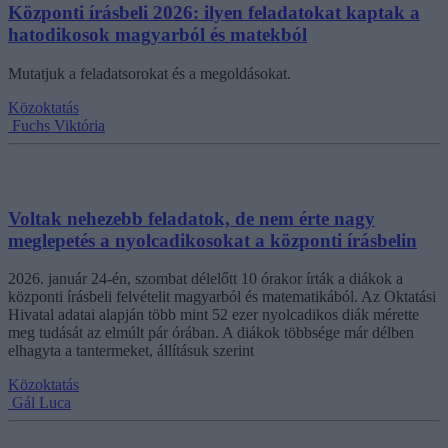
Központi írásbeli 2026: ilyen feladatokat kaptak a
hatodikosok magyarból és matekból
Mutatjuk a feladatsorokat és a megoldásokat.
Közoktatás
Fuchs Viktória
Voltak nehezebb feladatok, de nem érte nagy
meglepetés a nyolcadikosokat a központi írásbelin
2026. január 24-én, szombat délelőtt 10 órakor írták a diákok a
központi írásbeli felvételit magyarból és matematikából. Az Oktatási
Hivatal adatai alapján több mint 52 ezer nyolcadikos diák mérette
meg tudását az elmúlt pár órában. A diákok többsége már délben
elhagyta a tantermeket, állításuk szerint
Közoktatás
Gál Luca