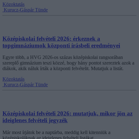
Közoktatás
Kurucz-Gáspár Tünde
Középiskolai felvételi 2026: érkeznek a
topgimnáziumok központi írásbeli eredményei
Egyre több, a HVG 2026-os százas középiskolai rangsorában
szereplő gimnázium teszi közzé, hogy hány pontot szereztek azok a
diákok, akik náluk írták a központi felvételit. Mutatjuk a listát.
Közoktatás
Kurucz-Gáspár Tünde
Középiskolai felvételi 2026: mutatjuk, mikor jön az
ideiglenes felvételi jegyzék
Már most írjátok be a naptárba, meddig kell kitenniük a
középiskoláknak az ideiglenes felvételi listákat.