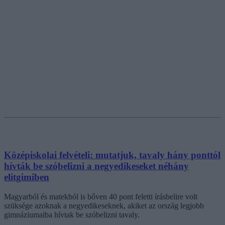
Középiskolai felvételi: mutatjuk, tavaly hány ponttól
hívták be szóbelizni a negyedikeseket néhány
elitgimiben
Magyarból és matekból is bőven 40 pont feletti írásbelire volt
szüksége azoknak a negyedikeseknek, akiket az ország legjobb
gimnáziumaiba hívtak be szóbelizni tavaly.