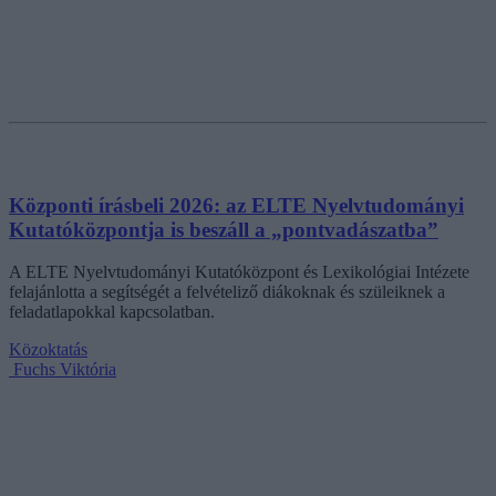
Központi írásbeli 2026: az ELTE Nyelvtudományi
Kutatóközpontja is beszáll a „pontvadászatba”
A ELTE Nyelvtudományi Kutatóközpont és Lexikológiai Intézete
felajánlotta a segítségét a felvételiző diákoknak és szüleiknek a
feladatlapokkal kapcsolatban.
Közoktatás
Fuchs Viktória