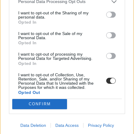
Personal Data Processing Opt Outs
mire járhat még pont.
I want to opt-out of the Sharing of my
Közoktatás
personal data.
Kurucz-Gáspár Tünde
Opted In
I want to opt-out of the Sale of my
Personal Data.
Opted In
Központi írásbeli 2026: több helyen is módosították
a hatodikosok megoldókulcsát matekból
I want to opt-out of processing my
Personal Data for Targeted Advertising.
Opted In
Az Oktatási Hivatal hétfő délután több feladatnál is kiegészítette a
javítási útmutatót. Mutatjuk, mire járhat pluszban még pont.
I want to opt-out of Collection, Use,
Retention, Sale, and/or Sharing of my
Közoktatás
Personal Data that Is Unrelated with the
Kurucz-Gáspár Tünde
Purposes for which it was collected.
Opted Out
CONFIRM
Központi írásbeli: a diáknak mindenképpen ott kell
lennie a megtekintésen?
Data Deletion
Data Access
Privacy Policy
Fontos kérdésre válaszolunk.