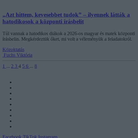
„Azt hittem, kevesebbet tudok” – ilyennek látták a
hatodikosok a központi írásbelit
Túl vannak a hatodikos diákok a 2026-os magyar és matek központi
írásbelin. Megkérdeztük őket, mi volt a véleményük a feladatokról.
Közoktatás
Fuchs Viktória
1
...
2
3
4
5
6
...
8
Facebook
TikTok
Instagram