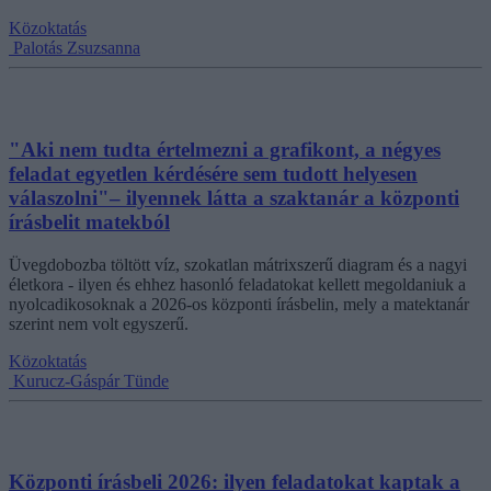
Közoktatás
Palotás Zsuzsanna
"Aki nem tudta értelmezni a grafikont, a négyes
feladat egyetlen kérdésére sem tudott helyesen
válaszolni"– ilyennek látta a szaktanár a központi
írásbelit matekból
Üvegdobozba töltött víz, szokatlan mátrixszerű diagram és a nagyi
életkora - ilyen és ehhez hasonló feladatokat kellett megoldaniuk a
nyolcadikosoknak a 2026-os központi írásbelin, mely a matektanár
szerint nem volt egyszerű.
Közoktatás
Kurucz-Gáspár Tünde
Központi írásbeli 2026: ilyen feladatokat kaptak a