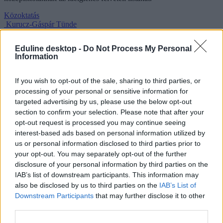
Közoktatás
Kurucz-Gáspár Tünde
Eduline desktop -
Do Not Process My Personal
Information
Központi írásbeli 2026: a negyedikesek magyar
megoldókulcsa is változott
If you wish to opt-out of the sale, sharing to third parties, or
processing of your personal or sensitive information for
Ismét változott a középiskolai felvételi javítókulcsa. Mutatjuk, mire
targeted advertising by us, please use the below opt-out
járhatnak még pontok.
section to confirm your selection. Please note that after your
opt-out request is processed you may continue seeing
Közoktatás
interest-based ads based on personal information utilized by
Fuchs Viktória
us or personal information disclosed to third parties prior to
your opt-out. You may separately opt-out of the further
disclosure of your personal information by third parties on the
IAB’s list of downstream participants. This information may
Központi írásbeli 2026: a nyolcadikosok magyar
also be disclosed by us to third parties on the
IAB’s List of
megoldókulcsa is változott
Downstream Participants
that may further disclose it to other
third parties.
A hatodikos matek javítókulcs mellett a nyolcadikosok magyar
megoldókulcsát is ki kellett több feladatnál egészíteni. Mutatjuk,