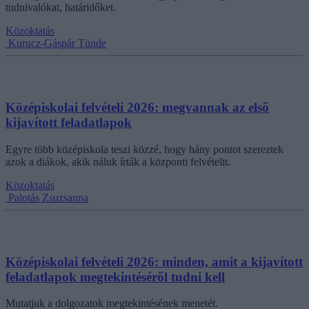
tudnivalókat, határidőket.
Közoktatás
Kurucz-Gáspár Tünde
Középiskolai felvételi 2026: megvannak az első
kijavított feladatlapok
Egyre több középiskola teszi közzé, hogy hány pontot szereztek
azok a diákok, akik náluk írták a központi felvételit.
Közoktatás
Palotás Zsuzsanna
Középiskolai felvételi 2026: minden, amit a kijavított
feladatlapok megtekintéséről tudni kell
Mutatjuk a dolgozatok megtekintésének menetét.