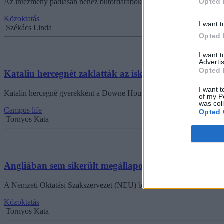
Opted 
Az intézmény padlásán nehéz bútordarabokat tároltak, amik rázuhanta
Közoktatás
I want t
Székács Linda
Opted 
I want 
Advertis
Opted 
Katalin hercegnét zaklatták az iskolában
I want t
Katalin hercegné gyerekként a Downe House nevű bentlakásos iskolába
of my P
was col
Campus life
Opted 
Tornyos Kata
Angliában sem sikerült megállapodni: júliusban kétsz
A Nemzeti Oktatási Szakszervezet (NEU) bejelentette, hogy júliusban 
Közoktatás
Tornyos Kata