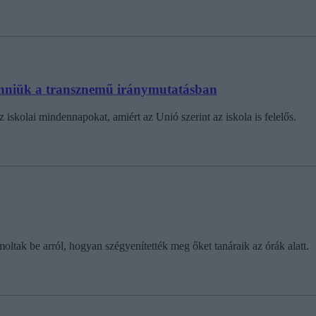
venniük a transznemű iránymutatásban
skolai mindennapokat, amiért az Unió szerint az iskola is felelős.
oltak be arról, hogyan szégyenítették meg őket tanáraik az órák alatt.