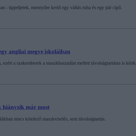
 - tippeljetek, mennyibe kerül egy váltás ruha és egy pár cipő.
egy angliai megye iskoláiban
ért a szakemberek a maszkhasználat mellett távolságtartásra is kérik a
ák hiányzik már most
lákban nincs kötelező maszkviselés, sem távolságtartás.