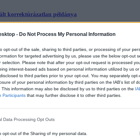
lált korrektúrázatlan példánya
ngliában. Akkor még nem tudták, hogy egy különleges példányba futotta
esktop -
Do Not Process My Personal Information
to opt-out of the sale, sharing to third parties, or processing of your per
formation for targeted advertising by us, please use the below opt-out s
r selection. Please note that after your opt-out request is processed y
eing interest-based ads based on personal information utilized by us or
 nappal az őszi tanévkezdés előtt
disclosed to third parties prior to your opt-out. You may separately opt-
losure of your personal information by third parties on the IAB’s list of
iskolát szólított fel bezárásra a kormány Angliában
. This information may also be disclosed by us to third parties on the
IA
Participants
that may further disclose it to other third parties.
l Data Processing Opt Outs
büntettek egy magániskolát Angliában
o opt-out of the Sharing of my personal data.