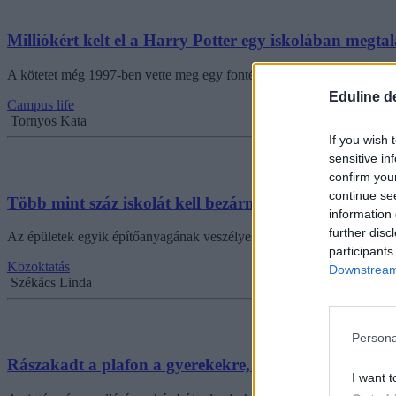
Milliókért kelt el a Harry Potter egy iskolában megta
A kötetet még 1997-ben vette meg egy fontért egy általános iskola A
Eduline d
Campus life
Tornyos Kata
If you wish 
sensitive in
confirm you
continue se
Több mint száz iskolát kell bezárni Angliában néhány
information 
further disc
Az épületek egyik építőanyagának veszélyessége miatt több mint száz 
participants
Közoktatás
Downstream 
Székács Linda
Persona
Rászakadt a plafon a gyerekekre, 35 millió forintra 
I want t