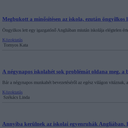
Megbukott a minősítésen az iskola, ezután öngyilkos l
Öngyilkos lett egy igazgatónő Angliában miután iskolája elégtelen ért
Közoktatás
Tornyos Kata
A négynapos iskolahét sok problémát oldana meg, a b
Bár a négynapos munkahét bevezetéséről az egész világon vitáznak, a
Közoktatás
Székács Linda
Annyiba kerülnek az iskolai egyenruhák Angliában, 