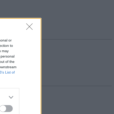
k bele.
sonal or
ection to
ou may
 personal
out of the
 downstream
B’s List of