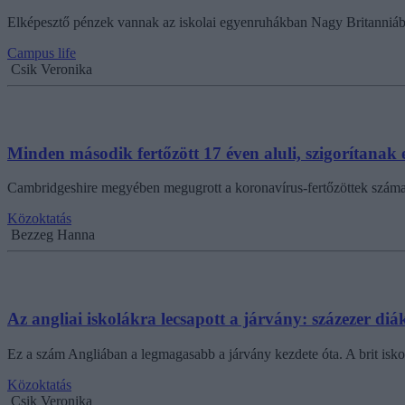
Elképesztő pénzek vannak az iskolai egyenruhákban Nagy Britanniában
Campus life
Csik Veronika
Minden második fertőzött 17 éven aluli, szigorítanak 
Cambridgeshire megyében megugrott a koronavírus-fertőzöttek száma, ez
Közoktatás
Bezzeg Hanna
Az angliai iskolákra lecsapott a járvány: százezer di
Ez a szám Angliában a legmagasabb a járvány kezdete óta. A brit isko
Közoktatás
Csik Veronika