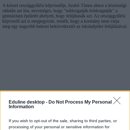
A körzet országgyűlési képviselője, Szabó Tímea akkor a közösségi
oldalán azt írta, nevetséges, hogy "toldozgatják-foldozgatják" a
gimnázium épületét ahelyett, hogy felújítanák azt. Az országgyűlési
képviselő azt is megjegyezte, reméli, hogy a kormány nem várja
meg egy nagyobb baleset bekövetkeztét az iskolaépület felújításával.
Eduline desktop -
Do Not Process My Personal
Information
If you wish to opt-out of the sale, sharing to third parties, or
processing of your personal or sensitive information for