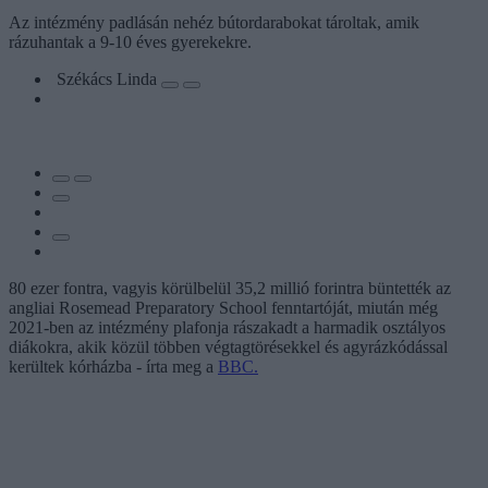
Az intézmény padlásán nehéz bútordarabokat tároltak, amik
rázuhantak a 9-10 éves gyerekekre.
Székács Linda
80 ezer fontra, vagyis körülbelül 35,2 millió forintra büntették az
angliai Rosemead Preparatory School fenntartóját, miután még
2021-ben az intézmény plafonja rászakadt a harmadik osztályos
diákokra, akik közül többen végtagtörésekkel és agyrázkódással
kerültek kórházba - írta meg a
BBC.