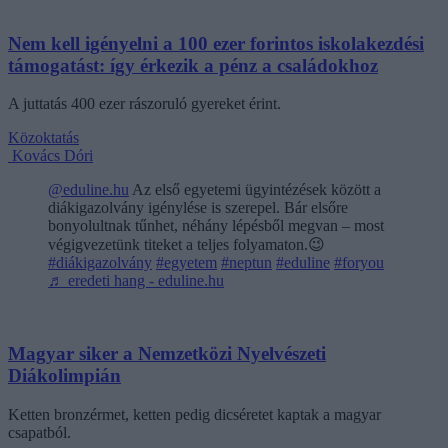
Nem kell igényelni a 100 ezer forintos iskolakezdési
támogatást: így érkezik a pénz a családokhoz
A juttatás 400 ezer rászoruló gyereket érint.
Közoktatás
Kovács Dóri
@eduline.hu
Az első egyetemi ügyintézések között a
diákigazolvány igénylése is szerepel. Bár elsőre
bonyolultnak tűnhet, néhány lépésből megvan – most
végigvezetünk titeket a teljes folyamaton.😉
#diákigazolvány
#egyetem
#neptun
#eduline
#foryou
♬ eredeti hang - eduline.hu
Magyar siker a Nemzetközi Nyelvészeti
Diákolimpián
Ketten bronzérmet, ketten pedig dicséretet kaptak a magyar
csapatból.