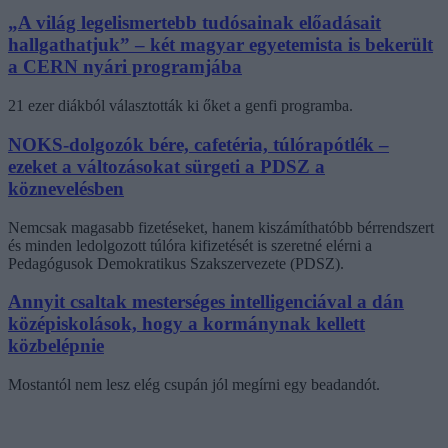
„A világ legelismertebb tudósainak előadásait
hallgathatjuk” – két magyar egyetemista is bekerült
a CERN nyári programjába
21 ezer diákból választották ki őket a genfi programba.
NOKS-dolgozók bére, cafetéria, túlórapótlék –
ezeket a változásokat sürgeti a PDSZ a
köznevelésben
Nemcsak magasabb fizetéseket, hanem kiszámíthatóbb bérrendszert
és minden ledolgozott túlóra kifizetését is szeretné elérni a
Pedagógusok Demokratikus Szakszervezete (PDSZ).
Annyit csaltak mesterséges intelligenciával a dán
középiskolások, hogy a kormánynak kellett
közbelépnie
Mostantól nem lesz elég csupán jól megírni egy beadandót.