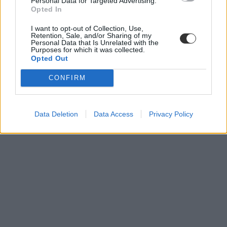
Personal Data for Targeted Advertising.
Opted In
I want to opt-out of Collection, Use,
Retention, Sale, and/or Sharing of my
anglia
Personal Data that Is Unrelated with the
leszakadt plafon
Purposes for which it was collected.
angliai iskola
Opted Out
leszakadt mennyezet
CONFIRM
Data Deletion
Data Access
Privacy Policy