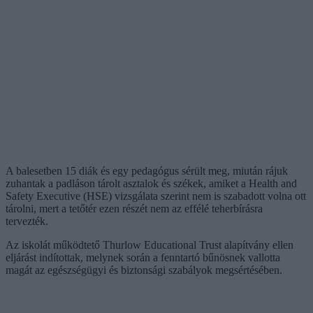
A balesetben 15 diák és egy pedagógus sérült meg, miután rájuk
zuhantak a padláson tárolt asztalok és székek, amiket a Health and
Safety Executive (HSE) vizsgálata szerint nem is szabadott volna ott
tárolni, mert a tetőtér ezen részét nem az effélé teherbírásra
tervezték.
Az iskolát működtető Thurlow Educational Trust alapítvány ellen
eljárást indítottak, melynek során a fenntartó bűnösnek vallotta
magát az egészségügyi és biztonsági szabályok megsértésében.