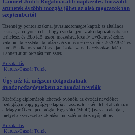
Lannert Judit: Rugalmasabb napkezdés, hosszabb
szünetek és több mozgás jöhet az alsó tagozatokban
szeptembertől
Tizennégy pontos szakmai javaslatcsomagot kaptak az általános
iskolák, amelynek célja, hogy csökkenjen az alsó tagozatos diákok
terhelése, és több idő jusson mozgásra, kreatív tevékenységekre,
valamint tapasztalati tanulásra. Az intézmények már a 2026/2027-es
tanévtől alkalmazhatják az ajánlásokat – írta Facebook-oldalán
Lannert Judit oktatási miniszter.
Közoktatás
Kurucz-Gáspár Tünde
Úgy néz ki, mégsem dolgozhatnak
óvodapedagógusként az óvodai nevelők
Kizárólag diplomások lehetnek óvónők, az óvodai nevelőket
pedagógiai vagy gyógypedagógiai asszisztensként lehet alkalmazni
a Magyar Óvodapedagógiai Egyesület (MOE) javaslata alapján,
melyet a szervezet az oktatási minisztériumhoz nyújtott be.
Közoktatás
Kurucz-Gáspár Tünde