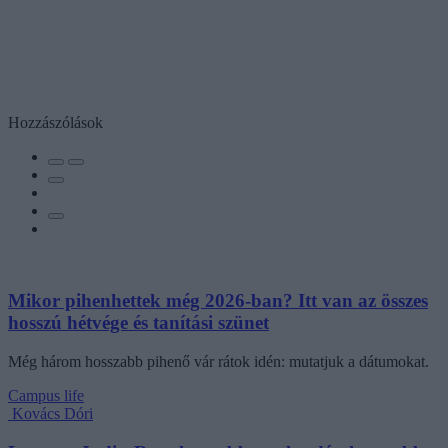
Hozzászólások
Mikor pihenhettek még 2026-ban? Itt van az összes
hosszú hétvége és tanítási szünet
Még három hosszabb pihenő vár rátok idén: mutatjuk a dátumokat.
Campus life
Kovács Dóri