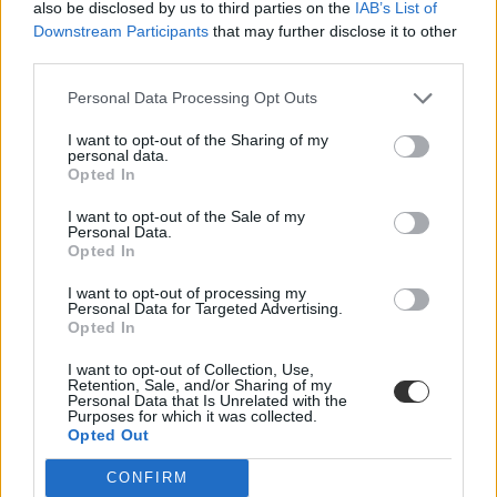
also be disclosed by us to third parties on the
IAB’s List of
Downstream Participants
that may further disclose it to other
third parties.
Personal Data Processing Opt Outs
I want to opt-out of the Sharing of my
Leszakadt egy darab az ország egyik legjobb
personal data.
gimnáziumának plafonjából
Opted In
A Veres Péter Gimnázium tetőszerkezetével már januárban is
I want to opt-out of the Sale of my
Personal Data.
problémák voltak, ekkor kukákkal igyekeztek felfogni az esőzések
Opted In
miatt a termekbe folyó vizet.
Közoktatás
I want to opt-out of processing my
Personal Data for Targeted Advertising.
Székács Linda
Opted In
I want to opt-out of Collection, Use,
Retention, Sale, and/or Sharing of my
Personal Data that Is Unrelated with the
Purposes for which it was collected.
Opted Out
CONFIRM