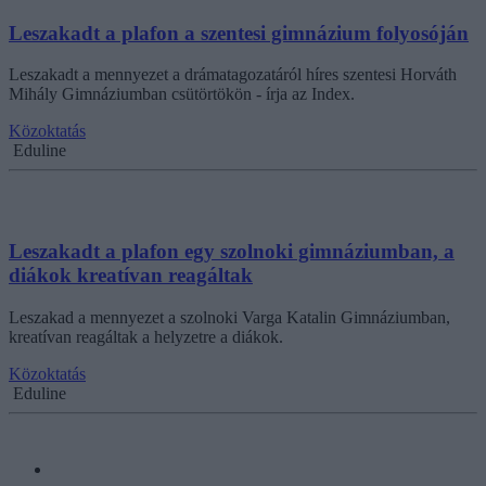
Leszakadt a plafon a szentesi gimnázium folyosóján
Leszakadt a mennyezet a drámatagozatáról híres szentesi Horváth
Mihály Gimnáziumban csütörtökön - írja az Index.
Közoktatás
Eduline
Leszakadt a plafon egy szolnoki gimnáziumban, a
diákok kreatívan reagáltak
Leszakad a mennyezet a szolnoki Varga Katalin Gimnáziumban,
kreatívan reagáltak a helyzetre a diákok.
Közoktatás
Eduline