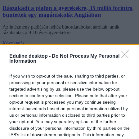
Rászakadt a plafon a gyerekekre, 35 millió forintra
büntettek egy magániskolát Angliában
Az intézmény padlásán nehéz bútordarabokat tároltak, amik
rázuhantak a 9-10 éves gyerekekre.
Közoktatás
Székács Linda
Eduline desktop -
Do Not Process My Personal
Information
If you wish to opt-out of the sale, sharing to third parties, or
processing of your personal or sensitive information for
targeted advertising by us, please use the below opt-out
section to confirm your selection. Please note that after your
opt-out request is processed you may continue seeing
interest-based ads based on personal information utilized by
us or personal information disclosed to third parties prior to
your opt-out. You may separately opt-out of the further
disclosure of your personal information by third parties on the
IAB’s list of downstream participants. This information may