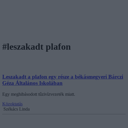
#leszakadt plafon
Leszakadt a plafon egy része a békásmegyeri Bárczi
Géza Általános Iskolában
Egy meghibásodott tűzivízvezeték miatt.
Közoktatás
Székács Linda