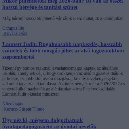
Mikor pihenhettek még 2026-ban? Itt van az összes
hosszú hétvége és tanítási szünet
Még három hosszabb pihenő vár rátok idén: mutatjuk a dátumokat.
Campus life
Kovács Dóri
Lannert Judit: Rugalmasabb napkezdés, hosszabb
szünetek és több mozgás jöhet az alsó tagozatokban
szeptembertől
Tizennégy pontos szakmai javaslatcsomagot kaptak az általános
iskolák, amelynek célja, hogy csökkenjen az alsó tagozatos diákok
terhelése, és több idő jusson mozgásra, kreatív tevékenységekre,
valamint tapasztalati tanulásra. Az intézmények már a 2026/2027-es
tanévtől alkalmazhatják az ajánlásokat – írta Facebook-oldalán
Lannert Judit oktatási miniszter.
Közoktatás
Kurucz-Gáspár Tünde
Úgy néz ki, mégsem dolgozhatnak
óvodapedagógusként az óvodai nevelők