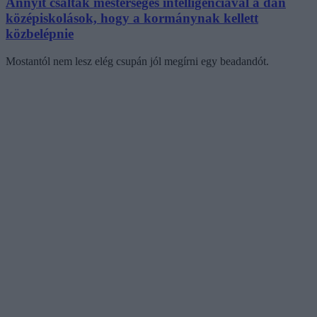
Annyit csaltak mesterséges intelligenciával a dán
középiskolások, hogy a kormánynak kellett
közbelépnie
Mostantól nem lesz elég csupán jól megírni egy beadandót.