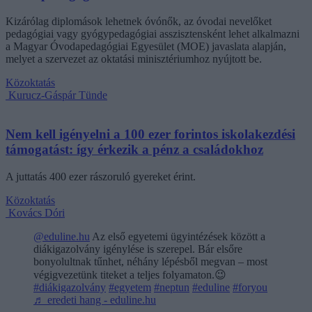
Kizárólag diplomások lehetnek óvónők, az óvodai nevelőket
pedagógiai vagy gyógypedagógiai asszisztensként lehet alkalmazni
a Magyar Óvodapedagógiai Egyesület (MOE) javaslata alapján,
melyet a szervezet az oktatási minisztériumhoz nyújtott be.
Közoktatás
Kurucz-Gáspár Tünde
Nem kell igényelni a 100 ezer forintos iskolakezdési
támogatást: így érkezik a pénz a családokhoz
A juttatás 400 ezer rászoruló gyereket érint.
Közoktatás
Kovács Dóri
@eduline.hu
Az első egyetemi ügyintézések között a
diákigazolvány igénylése is szerepel. Bár elsőre
bonyolultnak tűnhet, néhány lépésből megvan – most
végigvezetünk titeket a teljes folyamaton.😉
#diákigazolvány
#egyetem
#neptun
#eduline
#foryou
♬ eredeti hang - eduline.hu