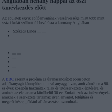
Angliában néhány nappal az őszi
tanévkezdés előtt
Az épületek egyik építőanyagának veszélyessége miatt több mint
száz iskolát szólított fel bezárásra a kormány Angliában
Székács Linda
A
BBC
szerint a proléma az újrahasznosított pórusbeton
adalékanyagú könnyűbeton nevű anyaggal van, amit zömében a 90-
es évek közepén használtak falak és tetőszerkezetek építésére, és
aminek az élettartama körülbelül 30 év. Emiatt azok az intézmények,
amiknek a szerkezete tartalmaz ilyen anyagot, felújítása és
megerősítésre, például alátámasztásra szorulnak.