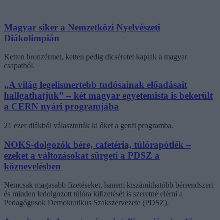
Magyar siker a Nemzetközi Nyelvészeti
Diákolimpián
Ketten bronzérmet, ketten pedig dicséretet kaptak a magyar
csapatból.
„A világ legelismertebb tudósainak előadásait
hallgathatjuk” – két magyar egyetemista is bekerült
a CERN nyári programjába
21 ezer diákból választották ki őket a genfi programba.
NOKS-dolgozók bére, cafetéria, túlórapótlék –
ezeket a változásokat sürgeti a PDSZ a
köznevelésben
Nemcsak magasabb fizetéseket, hanem kiszámíthatóbb bérrendszert
és minden ledolgozott túlóra kifizetését is szeretné elérni a
Pedagógusok Demokratikus Szakszervezete (PDSZ).