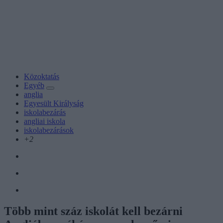
Közoktatás
Egyéb
anglia
Egyesült Királyság
iskolabezárás
angliai iskola
iskolabezárások
+2
Több mint száz iskolát kell bezárni