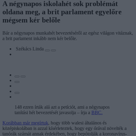
A négynapos iskolahét sok problémát
oldana meg, a brit parlament egyelőre
mégsem kér belőle
Bár a négynapos munkahét bevezetéséről az egész világon vitáznak,
a brit parlament inkább nem kér belőle.
Székács Linda
148 ezren írták alá azt a petíciót, ami a négynapos
tanítási hét bevezetését javasolja – írja a
BBC.
Korábban már megírtuk
, hogy több walesi általános és
középiskolában is azzal kísérleteztek, hogy egy órával növelték a
tanórák számát annak érdekében, hogy bepótolják a koronavírus-