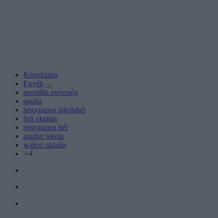
Közoktatás
Egyéb
mentális egészség
anglia
négynapos iskolahét
brit oktatás
négynapos hét
angliai iskola
walesi oktatás
+4