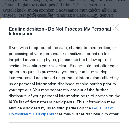
délutáni foglalkozásokat, például filmnézést szerveztek a
gyerekeknek, mióta azonban a négynapos munkahétre álltak át,
tényleg "csengőtől csengőig" tanulnak a diákok. Egy denveri
intézményben arról számolnak be a pedagógusok, hogy az órák
hatékonyabbá váltak: szerintük a négynapos munkahét az oktatás
Eduline desktop -
Do Not Process My Personal
egészségesebb és kiegyensúlyozottabb formája.
Information
If you wish to opt-out of the sale, sharing to third parties, or
processing of your personal or sensitive information for
targeted advertising by us, please use the below opt-out
section to confirm your selection. Please note that after your
opt-out request is processed you may continue seeing
interest-based ads based on personal information utilized by
us or personal information disclosed to third parties prior to
your opt-out. You may separately opt-out of the further
disclosure of your personal information by third parties on the
IAB’s list of downstream participants. This information may
also be disclosed by us to third parties on the
IAB’s List of
Downstream Participants
that may further disclose it to other
third parties.