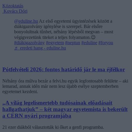
Közoktatás
Kovács Dóri
@eduline.hu
Az első egyetemi ügyintézések között a
diákigazolvány igénylése is szerepel. Bár elsőre
bonyolultnak tűnhet, néhány lépésből megvan – most
végigvezetünk titeket a teljes folyamaton.😉
#diákigazolvány
#egyetem
#neptun
#eduline
#foryou
♬ eredeti hang - eduline.hu
Pótfelvételi 2026: fontos határidő jár le ma éjfélkor
Néhány óra múlva bezár a felvi.hu egyik legfontosabb felülete – aki
lemarad, annak idén már nem lesz újabb esélye szeptemberben
egyetemet kezdeni.
„A világ legelismertebb tudósainak előadásait
hallgathatjuk” – két magyar egyetemista is bekerült
a CERN nyári programjába
21 ezer diákból választották ki őket a genfi programba.