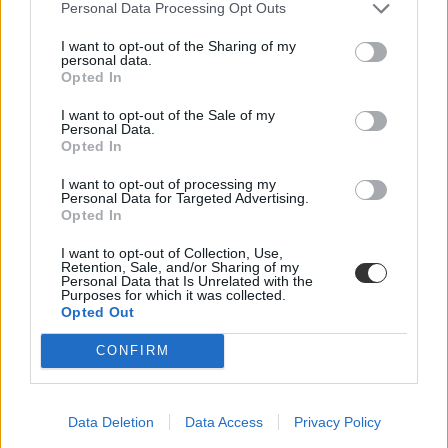
Personal Data Processing Opt Outs
I want to opt-out of the Sharing of my
personal data.
Opted In
I want to opt-out of the Sale of my
Personal Data.
Opted In
mentális egészség
I want to opt-out of processing my
anglia
Personal Data for Targeted Advertising.
négynapos iskolahét
Opted In
brit oktatás
négynapos hét
I want to opt-out of Collection, Use,
angliai iskola
Retention, Sale, and/or Sharing of my
walesi oktatás
Personal Data that Is Unrelated with the
Purposes for which it was collected.
Opted Out
CONFIRM
Data Deletion
Data Access
Privacy Policy