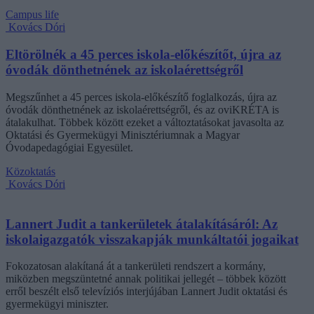
Campus life
Kovács Dóri
Eltörölnék a 45 perces iskola-előkészítőt, újra az
óvodák dönthetnének az iskolaérettségről
Megszűnhet a 45 perces iskola-előkészítő foglalkozás, újra az
óvodák dönthetnének az iskolaérettségről, és az oviKRÉTA is
átalakulhat. Többek között ezeket a változtatásokat javasolta az
Oktatási és Gyermekügyi Minisztériumnak a Magyar
Óvodapedagógiai Egyesület.
Közoktatás
Kovács Dóri
Lannert Judit a tankerületek átalakításáról: Az
iskolaigazgatók visszakapják munkáltatói jogaikat
Fokozatosan alakítaná át a tankerületi rendszert a kormány,
miközben megszüntetné annak politikai jellegét – többek között
erről beszélt első televíziós interjújában Lannert Judit oktatási és
gyermekügyi miniszter.