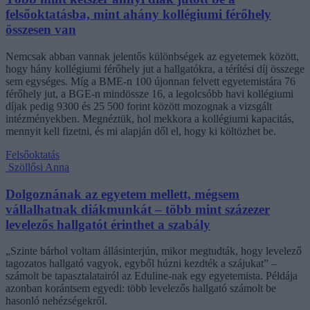
felsőoktatásba, mint ahány kollégiumi férőhely
összesen van
Nemcsak abban vannak jelentős különbségek az egyetemek között,
hogy hány kollégiumi férőhely jut a hallgatókra, a térítési díj összege
sem egységes. Míg a BME-n 100 újonnan felvett egyetemistára 76
férőhely jut, a BGE-n mindössze 16, a legolcsóbb havi kollégiumi
díjak pedig 9300 és 25 500 forint között mozognak a vizsgált
intézményekben. Megnéztük, hol mekkora a kollégiumi kapacitás,
mennyit kell fizetni, és mi alapján dől el, hogy ki költözhet be.
Felsőoktatás
Szöllősi Anna
Dolgoznának az egyetem mellett, mégsem
vállalhatnak diákmunkát – több mint százezer
levelezős hallgatót érinthet a szabály
„Szinte bárhol voltam állásinterjún, mikor megtudták, hogy levelező
tagozatos hallgató vagyok, egyből húzni kezdték a szájukat” –
számolt be tapasztalatairól az Eduline-nak egy egyetemista. Példája
azonban korántsem egyedi: több levelezős hallgató számolt be
hasonló nehézségekről.