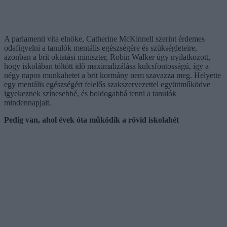
A parlamenti vita elnöke, Catherine McKinnell szerint érdemes
odafigyelni a tanulók mentális egészségére és szükségleteire,
azonban a brit oktatási miniszter, Robin Walker úgy nyilatkozott,
hogy iskolában töltött idő maximalizálása kulcsfontosságú, így a
négy napos munkahetet a brit kormány nem szavazza meg. Helyette
egy mentális egészségért felelős szakszervezettel együttműködve
igyekeznek színesebbé, és boldogabbá tenni a tanulók
mindennapjait.
Pedig van, ahol évek óta működik a rövid iskolahét