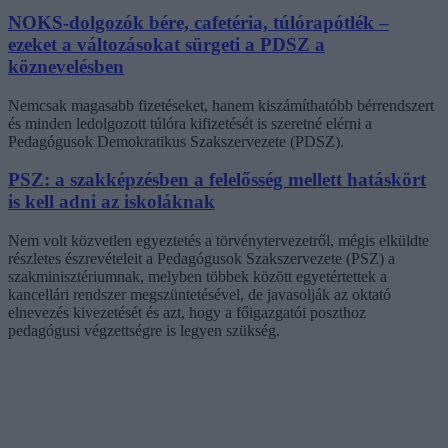
NOKS-dolgozók bére, cafetéria, túlórapótlék –
ezeket a változásokat sürgeti a PDSZ a
köznevelésben
Nemcsak magasabb fizetéseket, hanem kiszámíthatóbb bérrendszert
és minden ledolgozott túlóra kifizetését is szeretné elérni a
Pedagógusok Demokratikus Szakszervezete (PDSZ).
PSZ: a szakképzésben a felelősség mellett hatáskört
is kell adni az iskoláknak
Nem volt közvetlen egyeztetés a törvénytervezetről, mégis elküldte
részletes észrevételeit a Pedagógusok Szakszervezete (PSZ) a
szakminisztériumnak, melyben többek között egyetértettek a
kancellári rendszer megszüntetésével, de javasolják az oktató
elnevezés kivezetését és azt, hogy a főigazgatói poszthoz
pedagógusi végzettségre is legyen szükség.