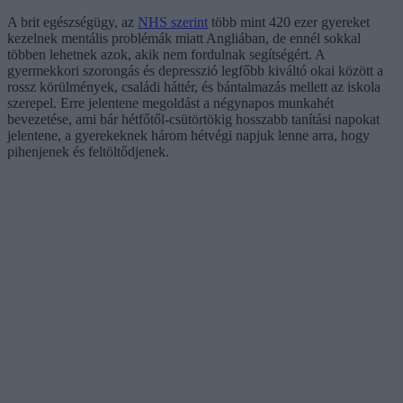
A brit egészségügy, az
NHS szerint
több mint 420 ezer gyereket
kezelnek mentális problémák miatt Angliában, de ennél sokkal
többen lehetnek azok, akik nem fordulnak segítségért. A
gyermekkori szorongás és depresszió legfőbb kiváltó okai között a
rossz körülmények, családi háttér, és bántalmazás mellett az iskola
szerepel. Erre jelentene megoldást a négynapos munkahét
bevezetése, ami bár hétfőtől-csütörtökig hosszabb tanítási napokat
jelentene, a gyerekeknek három hétvégi napjuk lenne arra, hogy
pihenjenek és feltöltődjenek.