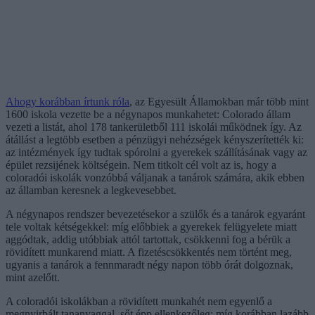
Ahogy korábban írtunk róla
, az Egyesült Államokban már több mint
1600 iskola vezette be a négynapos munkahetet: Colorado állam
vezeti a listát, ahol 178 tankerületből 111 iskolái működnek így. Az
átállást a legtöbb esetben a pénzügyi nehézségek kényszerítették ki:
az intézmények így tudtak spórolni a gyerekek szállításának vagy az
épület rezsijének költségein. Nem titkolt cél volt az is, hogy a
coloradói iskolák vonzóbbá váljanak a tanárok számára, akik ebben
az államban keresnek a legkevesebbet.
A négynapos rendszer bevezetésekor a szülők és a tanárok egyaránt
tele voltak kétségekkel: míg előbbiek a gyerekek felügyelete miatt
aggódtak, addig utóbbiak attól tartottak, csökkenni fog a bérük a
rövidített munkarend miatt. A fizetéscsökkentés nem történt meg,
ugyanis a tanárok a fennmaradt négy napon több órát dolgoznak,
mint azelőtt.
A coloradói iskolákban a rövidített munkahét nem egyenlő a
megnyirbált tananyaggal, sőt épp ellenkezőleg: míg korábban lazább