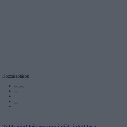
Hozzászólások
Több mint kétszer annyi diák jutott be a