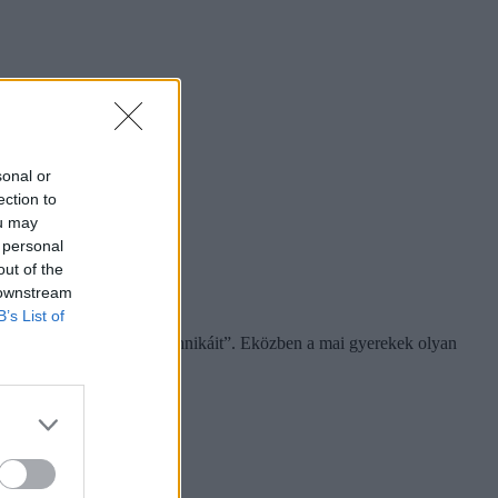
sonal or
ection to
ou may
 personal
out of the
 downstream
B’s List of
l tanulják az önsértés „technikáit”. Eközben a mai gyerekek olyan