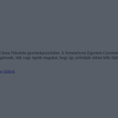
r. Várnai Nikoletta gyermekpszichiáter. A Semmelweis Egyetem Gyermek
dossák, ütik vagy égetik magukat, hogy így próbálják oldani lelki fájda
ar diákok