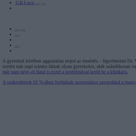
Gál Luca
A gyerekek körében aggasztóan terjed az önsértés – figyelmeztet D
szerint már napi szinten látnak olyan gyerekeket, akik szándékosan vag
már napi négy-öt fiatal is ezzel a problémával kerül be a klinikára.
A szakemberek 92 %-ához fordulnak szorongásos zavarokkal a magy