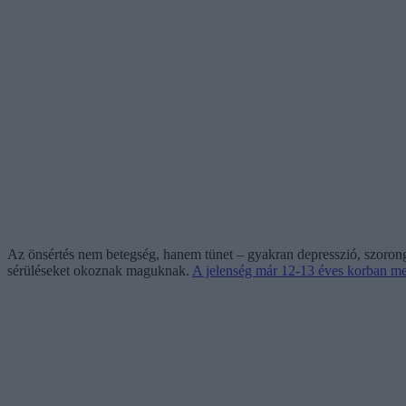
Az önsértés nem betegség, hanem tünet – gyakran depresszió, szorongá
sérüléseket okoznak maguknak.
A jelenség már 12-13 éves korban me