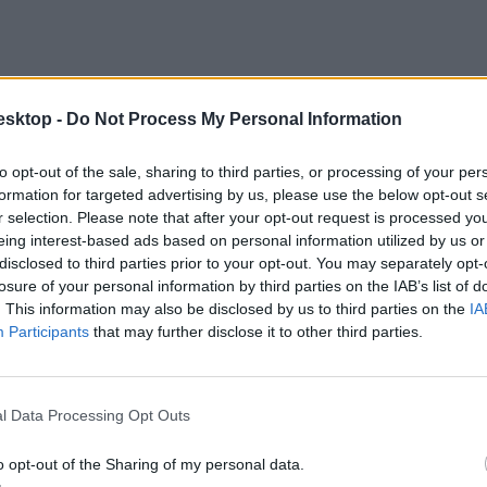
esktop -
Do Not Process My Personal Information
to opt-out of the sale, sharing to third parties, or processing of your per
formation for targeted advertising by us, please use the below opt-out s
r selection. Please note that after your opt-out request is processed y
eing interest-based ads based on personal information utilized by us or
disclosed to third parties prior to your opt-out. You may separately opt-
losure of your personal information by third parties on the IAB’s list of
. This information may also be disclosed by us to third parties on the
IA
Participants
that may further disclose it to other third parties.
olható. Egyre több gyerek hall erről, beszél róla, és sokszor egymástó
ilágjárványok, amelyek tovább fokozzák a belső feszültséget.
l Data Processing Opt Outs
o opt-out of the Sharing of my personal data.