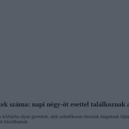
ek száma: napi négy-öt esettel találkoznak
k kórházba olyan gyerekek, akik szándékosan okoznak maguknak fájdal
hek húzódhatnak.