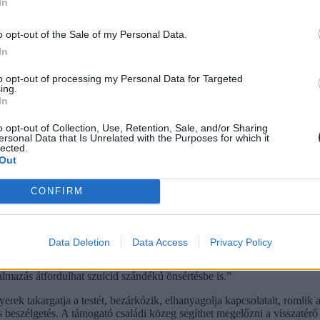
In
ádi ünnepek alatt, más az iskolai stressz miatt nyúl ehhez a végső mego
o opt-out of the Sale of my Personal Data.
In
to opt-out of processing my Personal Data for Targeted
ing.
In
o opt-out of Collection, Use, Retention, Sale, and/or Sharing
ersonal Data that Is Unrelated with the Purposes for which it
lected.
Out
CONFIRM
Data Deletion
Data Access
Privacy Policy
komolyan kell venni. Nemcsak azért, mert ez egy segélykiáltás, de azér
almazás átfordulhat szuicid szándékú önsértésbe is.”
gyerek takargatja a testét, bezárkózik, elhanyagolja kapcsolatait, romlik
s beszélgetés. A támogató családi közeg segíthet megelőzni a visszatérő 