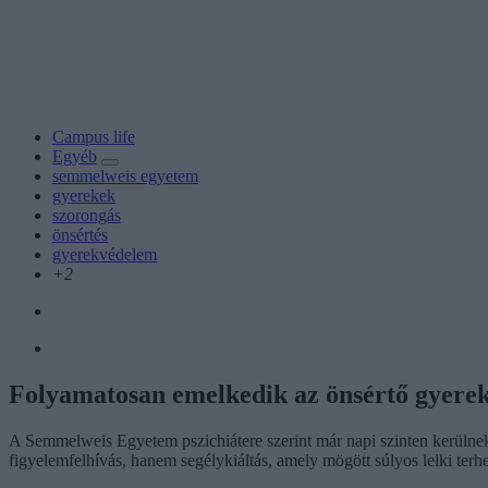
Campus life
Egyéb
semmelweis egyetem
gyerekek
szorongás
önsértés
gyerekvédelem
+2
Folyamatosan emelkedik az önsértő gyerek
A Semmelweis Egyetem pszichiátere szerint már napi szinten kerülne
figyelemfelhívás, hanem segélykiáltás, amely mögött súlyos lelki ter