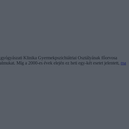
gyógyászati Klinika Gyermekpszichiátriai Osztályának főorvosa
lmukat. Míg a 2000-es évek elején ez heti egy-két esetet jelentett,
ma