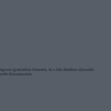
gyszer gyakrabban érintettek, de a fiúk általában súlyosabb
hezebb életszakaszban.