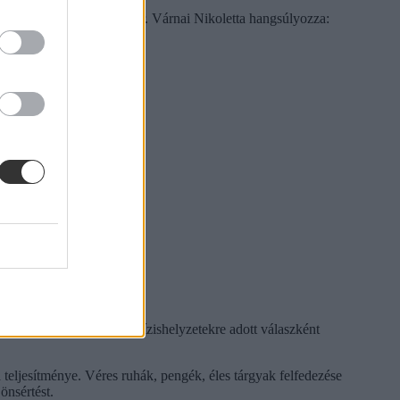
ldásnak tűnő eszközhöz. Dr. Várnai Nikoletta hangsúlyozza:
t is, mert az önsértés krízishelyzetekre adott válaszként
 a teljesítménye. Véres ruhák, pengék, éles tárgyak felfedezése
önsértést.