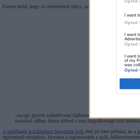
Opted 
Fontos tudni, hogy az önsértésnek nincs „szezonja” – van, aki a csal
I want t
Opted 
I want 
Advertis
Opted 
I want t
of my P
was col
Opted 
„ha egy gyerek szándékosan fájdalmat okoz magának, azt mindig 
szokássá válhat, illetve idővel a nem öngyilkossági célú önbánt
A szülőknek is különösen figyelniük kell.
Intő jel lehet például, ha a 
egyértelmű vészjelzés. Ilyenkor a legfontosabb a nyílt, ítélkezésmente