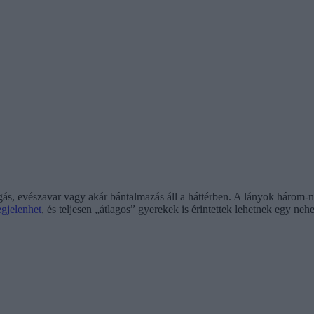
s, evészavar vagy akár bántalmazás áll a háttérben. A lányok három-né
gjelenhet
, és teljesen „átlagos” gyerekek is érintettek lehetnek egy ne