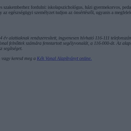
 szakemberhez fordulni: iskolapszichológus, házi gyermekorvos, pedagó
ogy az egészségügyi személyzet tudjon az önsértésről, ugyanis a megfelel
24 év alattiaknak rendszeresített, ingyenesen hívható 116-111 telefonsz
nal felnőttek számára fenntartott segélyvonalát, a 116-000-át. Az alapí
z segítséget.
,
vagy keresd meg a
Kék Vonal Alapítványt online.