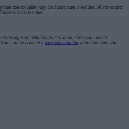
giai szakszolgálat vagy családterapeuta is segíthet. Súlyos esetben
ő kezelés életet menthet.
ámot
(országosan hívható napi 24 órában, körzetszám nélkül,
tványt online is eléred a
www.kek-vonal.hu
weboldalon keresztül,