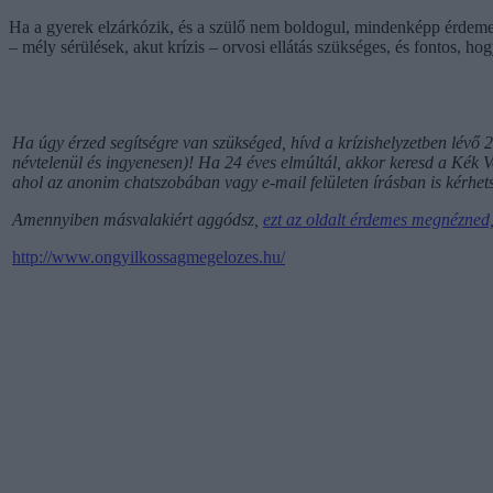
Ha a gyerek elzárkózik, és a szülő nem boldogul, mindenképp érdemes
– mély sérülések, akut krízis – orvosi ellátás szükséges, és fontos, h
Ha úgy érzed segítségre van szükséged, hívd a krízishelyzetben lévő 
névtelenül és ingyenesen)
!
Ha 24 éves elmúltál, akkor keresd a Kék Vo
ahol az anonim chatszobában vagy e-mail felületen írásban is kérhets
Amennyiben másvalakiért aggódsz,
ezt az oldalt érdemes megnézned
http://www.ongyilkossagmegelozes.hu/