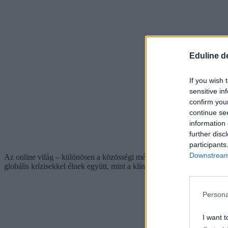
Eduline d
If you wish 
sensitive in
confirm you
continue se
information 
further disc
participants
Downstream 
Az online világ – különösen a közösségi média – szerepe sem elhanyag
globális krízisekkel élnek együtt, mint a klímaválság, háborúk vagy v
Persona
I want t