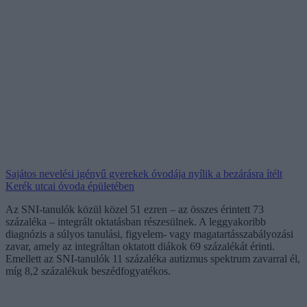
Sajátos nevelési igényű gyerekek óvodája nyílik a bezárásra ítélt
Kerék utcai óvoda épületében
Az SNI-tanulók közül közel 51 ezren – az összes érintett 73
százaléka – integrált oktatásban részesülnek. A leggyakoribb
diagnózis a súlyos tanulási, figyelem- vagy magatartásszabályozási
zavar, amely az integráltan oktatott diákok 69 százalékát érinti.
Emellett az SNI-tanulók 11 százaléka autizmus spektrum zavarral él,
míg 8,2 százalékuk beszédfogyatékos.