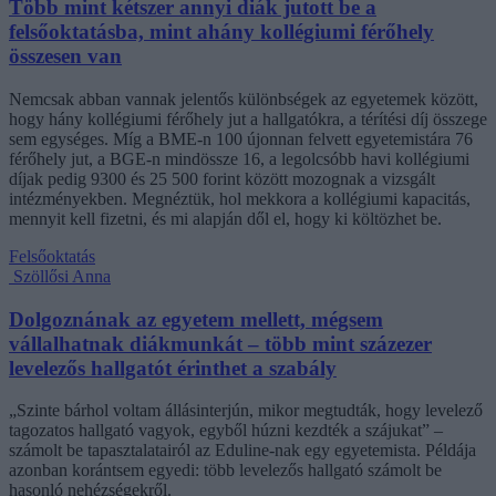
Több mint kétszer annyi diák jutott be a
felsőoktatásba, mint ahány kollégiumi férőhely
összesen van
Nemcsak abban vannak jelentős különbségek az egyetemek között,
hogy hány kollégiumi férőhely jut a hallgatókra, a térítési díj összege
sem egységes. Míg a BME-n 100 újonnan felvett egyetemistára 76
férőhely jut, a BGE-n mindössze 16, a legolcsóbb havi kollégiumi
díjak pedig 9300 és 25 500 forint között mozognak a vizsgált
intézményekben. Megnéztük, hol mekkora a kollégiumi kapacitás,
mennyit kell fizetni, és mi alapján dől el, hogy ki költözhet be.
Felsőoktatás
Szöllősi Anna
Dolgoznának az egyetem mellett, mégsem
vállalhatnak diákmunkát – több mint százezer
levelezős hallgatót érinthet a szabály
„Szinte bárhol voltam állásinterjún, mikor megtudták, hogy levelező
tagozatos hallgató vagyok, egyből húzni kezdték a szájukat” –
számolt be tapasztalatairól az Eduline-nak egy egyetemista. Példája
azonban korántsem egyedi: több levelezős hallgató számolt be
hasonló nehézségekről.