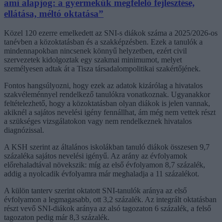
ami alapjog: a gyermekük megfelelő fejlesztése,
ellátása, méltó oktatása”
Közel 120 ezerre emelkedett az SNI-s diákok száma a 2025/2026-os
tanévben a közoktatásban és a szakképzésben. Ezek a tanulók a
mindennapokban nincsenek könnyű helyzetben, ezért civil
szervezetek kidolgoztak egy szakmai minimumot, melyet
személyesen adtak át a Tisza társadalompolitikai szakértőjének.
Fontos hangsúlyozni, hogy ezek az adatok kizárólag a hivatalos
szakvéleménnyel rendelkező tanulókra vonatkoznak. Ugyanakkor
feltételezhető, hogy a közoktatásban olyan diákok is jelen vannak,
akiknél a sajátos nevelési igény fennállhat, ám még nem vettek részt
a szükséges vizsgálatokon vagy nem rendelkeznek hivatalos
diagnózissal.
A KSH szerint az általános iskolákban tanuló diákok összesen 9,7
százaléka sajátos nevelési igényű. Az arány az évfolyamok
előrehaladtával növekszik: míg az első évfolyamon 8,7 százalék,
addig a nyolcadik évfolyamra már meghaladja a 11 százalékot.
A külön tanterv szerint oktatott SNI-tanulók aránya az első
évfolyamon a legmagasabb, ott 3,2 százalék. Az integrált oktatásban
részt vevő SNI-diákok aránya az alsó tagozaton 6 százalék, a felső
tagozaton pedig már 8,3 százalék.