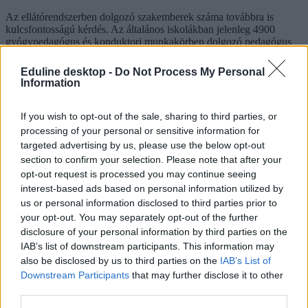
Az ellátórendszerben dolgozó szakemberek száma továbbra is
kulcsfontosságú kérdés. Az általános iskolákban jelenleg 4900
gyógypedagógus és konduktori munkakörben dolgozó pedagógus
segíti az SNI-tanulók fejlesztését. Emellett 949 fejlesztőpedagógus,
valamint az utazó gyógypedagógusi és konduktori hálózatban
Eduline desktop -
Do Not Process My Personal
további 1404 szakember dolgozik azon, hogy a sajátos nevelési
Information
igényű gyermekek megfelelő támogatást kapjanak az oktatásban.
If you wish to opt-out of the sale, sharing to third parties, or
processing of your personal or sensitive information for
TASZ: jogsértő fegyelmi eljárásokkal szorítják ki az
targeted advertising by us, please use the below opt-out
SNI-s gyerekeket az iskolák, mert nem képesek
section to confirm your selection. Please note that after your
kezelni a nehézségeiket
opt-out request is processed you may continue seeing
interest-based ads based on personal information utilized by
A szervezet szerint az SNI-s gyerekek agresszív megnyilvánulásai
us or personal information disclosed to third parties prior to
gyakran a megfelelő segítség hiányából fakadnak az oktatási
your opt-out. You may separately opt-out of the further
intézményekben.
disclosure of your personal information by third parties on the
IAB’s list of downstream participants. This information may
also be disclosed by us to third parties on the
IAB’s List of
Downstream Participants
that may further disclose it to other
third parties.