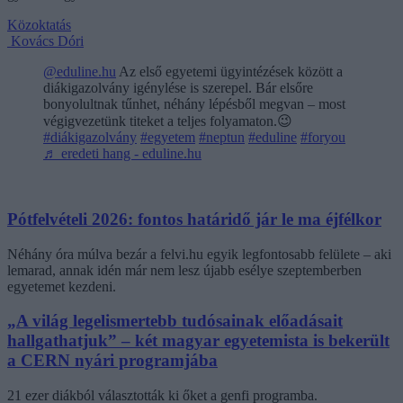
Közoktatás
Kovács Dóri
@eduline.hu
Az első egyetemi ügyintézések között a
diákigazolvány igénylése is szerepel. Bár elsőre
bonyolultnak tűnhet, néhány lépésből megvan – most
végigvezetünk titeket a teljes folyamaton.😉
#diákigazolvány
#egyetem
#neptun
#eduline
#foryou
♬ eredeti hang - eduline.hu
Pótfelvételi 2026: fontos határidő jár le ma éjfélkor
Néhány óra múlva bezár a felvi.hu egyik legfontosabb felülete – aki
lemarad, annak idén már nem lesz újabb esélye szeptemberben
egyetemet kezdeni.
„A világ legelismertebb tudósainak előadásait
hallgathatjuk” – két magyar egyetemista is bekerült
a CERN nyári programjába
21 ezer diákból választották ki őket a genfi programba.