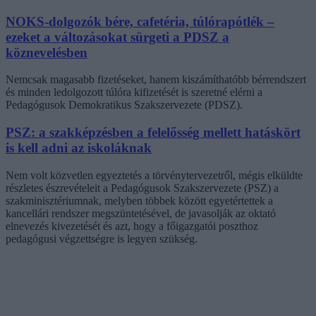
NOKS-dolgozók bére, cafetéria, túlórapótlék –
ezeket a változásokat sürgeti a PDSZ a
köznevelésben
Nemcsak magasabb fizetéseket, hanem kiszámíthatóbb bérrendszert
és minden ledolgozott túlóra kifizetését is szeretné elérni a
Pedagógusok Demokratikus Szakszervezete (PDSZ).
PSZ: a szakképzésben a felelősség mellett hatáskört
is kell adni az iskoláknak
Nem volt közvetlen egyeztetés a törvénytervezetről, mégis elküldte
részletes észrevételeit a Pedagógusok Szakszervezete (PSZ) a
szakminisztériumnak, melyben többek között egyetértettek a
kancellári rendszer megszüntetésével, de javasolják az oktató
elnevezés kivezetését és azt, hogy a főigazgatói poszthoz
pedagógusi végzettségre is legyen szükség.