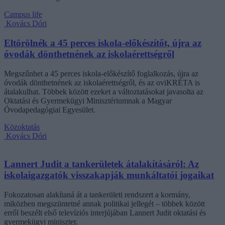
Campus life
Kovács Dóri
Eltörölnék a 45 perces iskola-előkészítőt, újra az
óvodák dönthetnének az iskolaérettségről
Megszűnhet a 45 perces iskola-előkészítő foglalkozás, újra az
óvodák dönthetnének az iskolaérettségről, és az oviKRÉTA is
átalakulhat. Többek között ezeket a változtatásokat javasolta az
Oktatási és Gyermekügyi Minisztériumnak a Magyar
Óvodapedagógiai Egyesület.
Közoktatás
Kovács Dóri
Lannert Judit a tankerületek átalakításáról: Az
iskolaigazgatók visszakapják munkáltatói jogaikat
Fokozatosan alakítaná át a tankerületi rendszert a kormány,
miközben megszüntetné annak politikai jellegét – többek között
erről beszélt első televíziós interjújában Lannert Judit oktatási és
gyermekügyi miniszter.