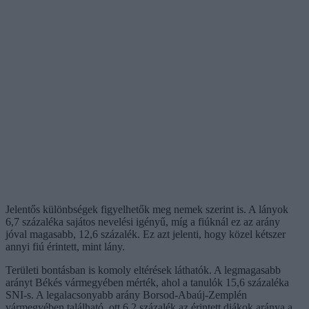
Jelentős különbségek figyelhetők meg nemek szerint is. A lányok
6,7 százaléka sajátos nevelési igényű, míg a fiúknál ez az arány
jóval magasabb, 12,6 százalék. Ez azt jelenti, hogy közel kétszer
annyi fiú érintett, mint lány.
Területi bontásban is komoly eltérések láthatók. A legmagasabb
arányt Békés vármegyében mérték, ahol a tanulók 15,6 százaléka
SNI-s. A legalacsonyabb arány Borsod-Abaúj-Zemplén
vármegyében található, ott 6,2 százalék az érintett diákok aránya a