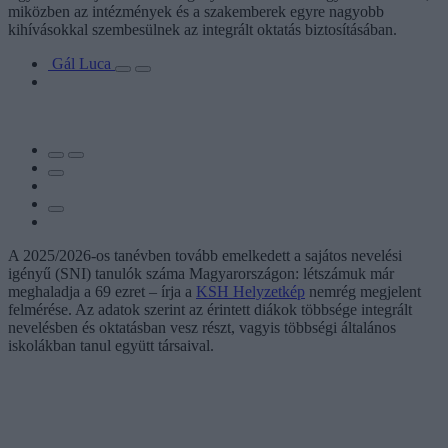
miközben az intézmények és a szakemberek egyre nagyobb
kihívásokkal szembesülnek az integrált oktatás biztosításában.
Gál Luca
A 2025/2026-os tanévben tovább emelkedett a sajátos nevelési
igényű (SNI) tanulók száma Magyarországon: létszámuk már
meghaladja a 69 ezret – írja a
KSH Helyzetkép
nemrég megjelent
felmérése. Az adatok szerint az érintett diákok többsége integrált
nevelésben és oktatásban vesz részt, vagyis többségi általános
iskolákban tanul együtt társaival.