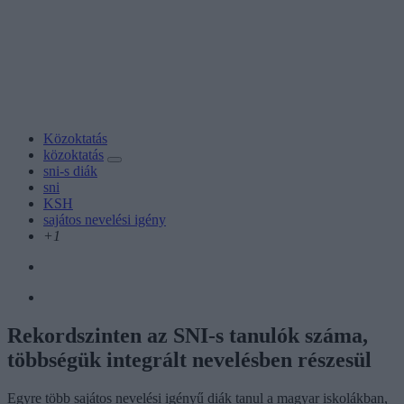
Közoktatás
közoktatás
sni-s diák
sni
KSH
sajátos nevelési igény
+1
Rekordszinten az SNI-s tanulók száma,
többségük integrált nevelésben részesül
Egyre több sajátos nevelési igényű diák tanul a magyar iskolákban,