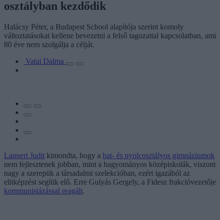
osztályban kezdődik
Halácsy Péter, a Budapest School alapítója szerint komoly
változtatásokat kellene bevezetni a felső tagozattal kapcsolatban, ami
80 éve nem szolgálja a célját.
Vatai Dalma
Lannert Judit
kimondta, hogy a
hat- és nyolcosztályos gimnáziumok
nem fejlesztenek jobban, mint a hagyományos középiskolák, viszont
nagy a szerepük a társadalmi szelekcióban, ezért igazából az
elitképzést segítik elő. Erre Gulyás Gergely, a Fidesz frakcióvezetője
kommunistázással reagált
.