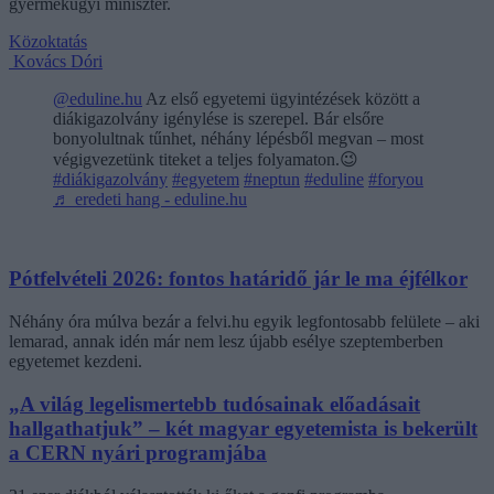
gyermekügyi miniszter.
Közoktatás
Kovács Dóri
@eduline.hu
Az első egyetemi ügyintézések között a
diákigazolvány igénylése is szerepel. Bár elsőre
bonyolultnak tűnhet, néhány lépésből megvan – most
végigvezetünk titeket a teljes folyamaton.😉
#diákigazolvány
#egyetem
#neptun
#eduline
#foryou
♬ eredeti hang - eduline.hu
Pótfelvételi 2026: fontos határidő jár le ma éjfélkor
Néhány óra múlva bezár a felvi.hu egyik legfontosabb felülete – aki
lemarad, annak idén már nem lesz újabb esélye szeptemberben
egyetemet kezdeni.
„A világ legelismertebb tudósainak előadásait
hallgathatjuk” – két magyar egyetemista is bekerült
a CERN nyári programjába