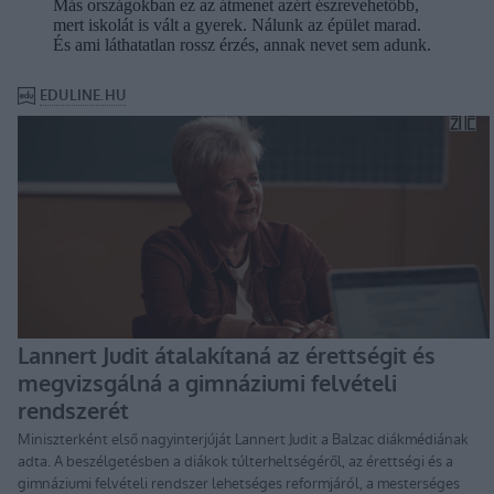
Más országokban ez az átmenet azért észrevehetőbb,
mert iskolát is vált a gyerek. Nálunk az épület marad.
És ami láthatatlan rossz érzés, annak nevet sem adunk.