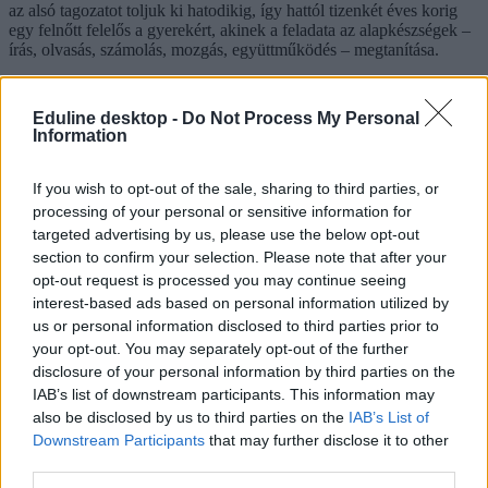
az alsó tagozatot toljuk ki hatodikig, így hattól tizenkét éves korig
egy felnőtt felelős a gyerekért, akinek a feladata az alapkészségek –
írás, olvasás, számolás, mozgás, együttműködés – megtanítása.
De ez csak a fele a problémának: Halácsy szerint az is baj, hogy
ugyanazt tanítjuk felső tagozatban, mint középiskolában, pedig
Eduline desktop -
Do Not Process My Personal
ebben a szakaszban az lenne a lényeges, hogy a gyerek megtanuljon
Information
tanulni, önállóan gondolkodni, nem pedig az, hogy előkészítsék a
gimnáziumi tananyagot.
If you wish to opt-out of the sale, sharing to third parties, or
A szegregáció
processing of your personal or sensitive information for
targeted advertising by us, please use the below opt-out
section to confirm your selection. Please note that after your
A hat- és nyolcosztályos gimnáziumok problémája a sajátos
intézményi struktúrának köszönhetően a szegregáció:
opt-out request is processed you may continue seeing
interest-based ads based on personal information utilized by
„A központi felvételi nem tehetséget mér. Azt méri, ki
us or personal information disclosed to third parties prior to
tud erre időt és pénzt fordítani. Szinte kizárólag
your opt-out. You may separately opt-out of the further
diplomás szülők gyerekei kerülnek be. Ez strukturális
disclosure of your personal information by third parties on the
szegregáció – nem egyéni rossz szándék eredménye.”
IAB’s list of downstream participants. This information may
Ugyanakkor hozzátette, a hat- és nyolcosztályos gimnáziumok
also be disclosed by us to third parties on the
IAB’s List of
eredeti célja nem a szegregáció volt, hanem a felső tagozat
Downstream Participants
that may further disclose it to other
problémáinak megoldása, ez utóbbihoz viszont sosem nyúltak hozzá
third parties.
– a túljelentkezés pedig így „fokozatosan szelekciós logikát