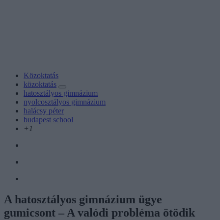
Közoktatás
közoktatás
hatosztályos gimnázium
nyolcosztályos gimnázium
halácsy péter
budapest school
+1
A hatosztályos gimnázium ügye
gumicsont – A valódi probléma ötödik