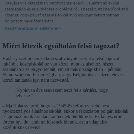
Miért létezik egyáltalán felső tagozat?
Halácsy szerint nemzetközi szabványok szerint a felső tagozat
inkább a középiskolához van közel, mint az alsóhoz, hiszen
szaktanáros és tárgyorientált, emiatt más országokban – például
Finnországban, Észtországban, vagy Belgiumban – tizenkétéves
kortól tanítanak így, nem tízévestől.
„Nyolcvan éve senki sem teszi fel a kérdést, hogy
helyes-e.”
– írja Halácsy arról, hogy az 1945-ös reform vezette be a
nyolcosztályos általános iskolát, ekkor a feloszlatott polgári iskolák
és gimnáziumok szaktanárai mentek ötödikbe is. Ez kényszerből
történt így, de „amit mi felsőnek hívunk, azt a világ alsó
középfoknak nevezi”.