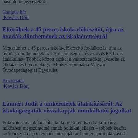
hasonló nehézségekről.
Campus life
Kovács Dóri
Eltörölnék a 45 perces iskola-előkészítőt, újra az
óvodák dönthetnének az iskolaérettségről
Megszűnhet a 45 perces iskola-előkészítő foglalkozás, újra az
óvodák dönthetnének az iskolaérettségről, és az oviKRÉTA is
átalakulhat. Többek között ezeket a változtatásokat javasolta az
Oktatási és Gyermekügyi Minisztériumnak a Magyar
Óvodapedagógiai Egyesület.
Közoktatás
Kovács Dóri
Lannert Judit a tankerületek átalakításáról: Az
iskolaigazgatók visszakapják munkáltatói jogaikat
Fokozatosan alakítaná át a tankerületi rendszert a kormány,
miközben megszüntetné annak politikai jellegét – többek között
erről beszélt első televíziós interjújában Lannert Judit oktatási és