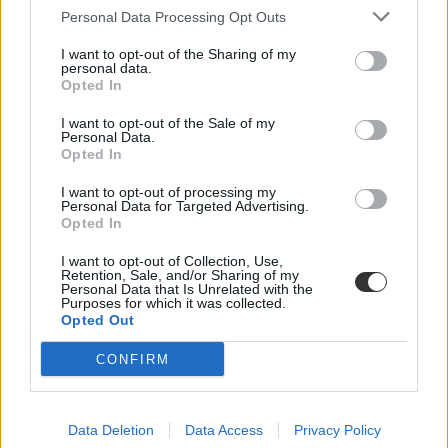
kényszerített rájuk”.
Personal Data Processing Opt Outs
Mit kéne először meglépni?
I want to opt-out of the Sharing of my
personal data.
Halácsy Péter szerint előbb rendbe kell rakni az általános iskola alsó
Opted In
és felső tagozatát: „a célját, a tartalmát, a struktúráját”. Szerinte csak
ezután lehet érdemben kiszorítani a hatosztályos szelekciót, mert ha
I want to opt-out of the Sale of my
Personal Data.
ez utóbbi megszüntetése történik először, nem pedig a felső tagozat
Opted In
rendbe tétele, akkor a szülők ugyanúgy kimenekítik majd a
gyerekeiket, csak máshova. A rendbe tétel részeként későbbre kell
I want to opt-out of processing my
tolni a szaktanáros törést, és így a szelekciós mechanizmusok
Personal Data for Targeted Advertising.
beindulását is. Zárásként azt írja:
Opted In
„Ha komolyan akarunk beszélni a hatosztályos gimnáziumokról,
I want to opt-out of Collection, Use,
előbb azt kell megkérdeznünk, miért akar annyi család elmenekülni
Retention, Sale, and/or Sharing of my
az általános iskola felső tagozatából. Amíg erre nincs válaszunk,
Personal Data that Is Unrelated with the
addig minden vita a hatosztályosokról félrevisz.”
Purposes for which it was collected.
Opted Out
Nyitókép: Getty Images
CONFIRM
Data Deletion
Data Access
Privacy Policy