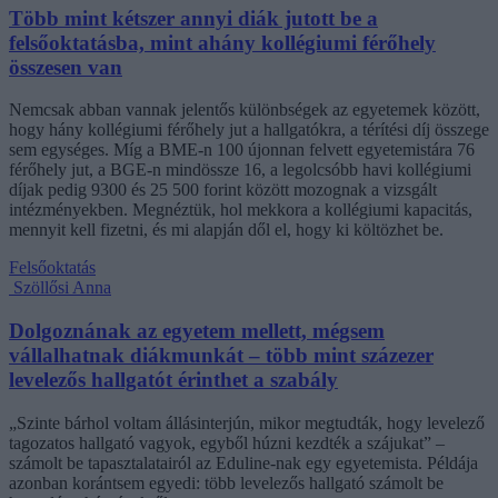
Több mint kétszer annyi diák jutott be a
felsőoktatásba, mint ahány kollégiumi férőhely
összesen van
Nemcsak abban vannak jelentős különbségek az egyetemek között,
hogy hány kollégiumi férőhely jut a hallgatókra, a térítési díj összege
sem egységes. Míg a BME-n 100 újonnan felvett egyetemistára 76
férőhely jut, a BGE-n mindössze 16, a legolcsóbb havi kollégiumi
díjak pedig 9300 és 25 500 forint között mozognak a vizsgált
intézményekben. Megnéztük, hol mekkora a kollégiumi kapacitás,
mennyit kell fizetni, és mi alapján dől el, hogy ki költözhet be.
Felsőoktatás
Szöllősi Anna
Dolgoznának az egyetem mellett, mégsem
vállalhatnak diákmunkát – több mint százezer
levelezős hallgatót érinthet a szabály
„Szinte bárhol voltam állásinterjún, mikor megtudták, hogy levelező
tagozatos hallgató vagyok, egyből húzni kezdték a szájukat” –
számolt be tapasztalatairól az Eduline-nak egy egyetemista. Példája
azonban korántsem egyedi: több levelezős hallgató számolt be