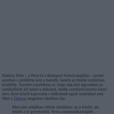
Halácsy Péter – a Prezi és a Budapest School alapítója – szerint
azonban a probléma nem a hatodik, hanem az ötödik osztályban
kezdődik. Szerinte a probléma az, hogy míg alsó tagozatban az
osztályfőnök jól ismeri a diákokat, ötödik osztálytól kezdve közel
sincs ilyen közeli kapcsolata a diákoknak egyik tanárukkal sem.
Mint a
Telexen
megjelent cikkében írja:
Mert ami valójában eltűnik ötödikben: az a felnőtt, aki
felelős a te gyerekedért. Nem a matematikaórájáért.