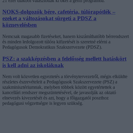
21 ezer diákból választották ki őket a genfi programba.
NOKS-dolgozók bére, cafetéria, túlórapótlék –
ezeket a változásokat sürgeti a PDSZ a
köznevelésben
Nemcsak magasabb fizetéseket, hanem kiszámíthatóbb bérrendszert
és minden ledolgozott túlóra kifizetését is szeretné elérni a
Pedagógusok Demokratikus Szakszervezete (PDSZ).
PSZ: a szakképzésben a felelősség mellett hatáskört
is kell adni az iskoláknak
Nem volt közvetlen egyeztetés a törvénytervezetről, mégis elküldte
részletes észrevételeit a Pedagógusok Szakszervezete (PSZ) a
szakminisztériumnak, melyben többek között egyetértettek a
kancellári rendszer megszüntetésével, de javasolják az oktató
elnevezés kivezetését és azt, hogy a főigazgatói poszthoz
pedagógusi végzettségre is legyen szükség.