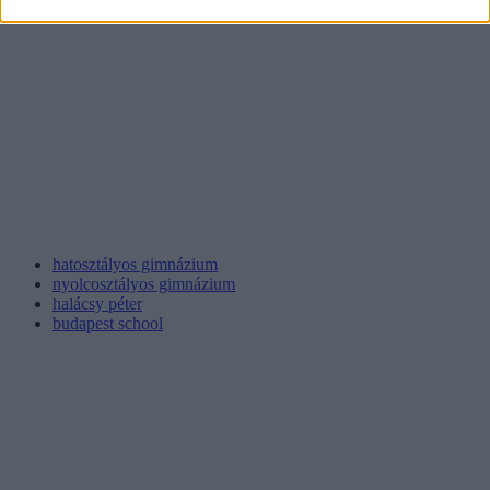
hatosztályos gimnázium
nyolcosztályos gimnázium
halácsy péter
budapest school