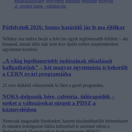
#diákigazolvány
#egyetem
#neptun
#eduline
#foryou
♬ eredeti hang - eduline.hu
Pótfelvételi 2026: fontos határidő jár le ma éjfélkor
Néhány óra múlva bezár a felvi.hu egyik legfontosabb felülete – aki
lemarad, annak idén már nem lesz újabb esélye szeptemberben
egyetemet kezdeni.
„A világ legelismertebb tudósainak előadásait
hallgathatjuk” – két magyar egyetemista is bekerült
a CERN nyári programjába
21 ezer diákból választották ki őket a genfi programba.
NOKS-dolgozók bére, cafetéria, túlórapótlék –
ezeket a változásokat sürgeti a PDSZ a
köznevelésben
Nemcsak magasabb fizetéseket, hanem kiszámíthatóbb bérrendszert
és minden ledolgozott túlóra kifizetését is szeretné elérni a
Pedagógusok Demokratikus Szakszervezete (PDSZ).