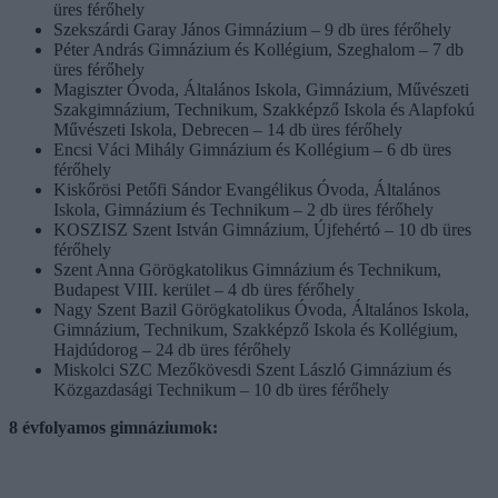
üres férőhely
Szekszárdi Garay János Gimnázium – 9 db üres férőhely
Péter András Gimnázium és Kollégium, Szeghalom – 7 db
üres férőhely
Magiszter Óvoda, Általános Iskola, Gimnázium, Művészeti
Szakgimnázium, Technikum, Szakképző Iskola és Alapfokú
Művészeti Iskola, Debrecen – 14 db üres férőhely
Encsi Váci Mihály Gimnázium és Kollégium – 6 db üres
férőhely
Kiskőrösi Petőfi Sándor Evangélikus Óvoda, Általános
Iskola, Gimnázium és Technikum – 2 db üres férőhely
KOSZISZ Szent István Gimnázium, Újfehértó – 10 db üres
férőhely
Szent Anna Görögkatolikus Gimnázium és Technikum,
Budapest VIII. kerület – 4 db üres férőhely
Nagy Szent Bazil Görögkatolikus Óvoda, Általános Iskola,
Gimnázium, Technikum, Szakképző Iskola és Kollégium,
Hajdúdorog – 24 db üres férőhely
Miskolci SZC Mezőkövesdi Szent László Gimnázium és
Közgazdasági Technikum – 10 db üres férőhely
8 évfolyamos gimnáziumok: