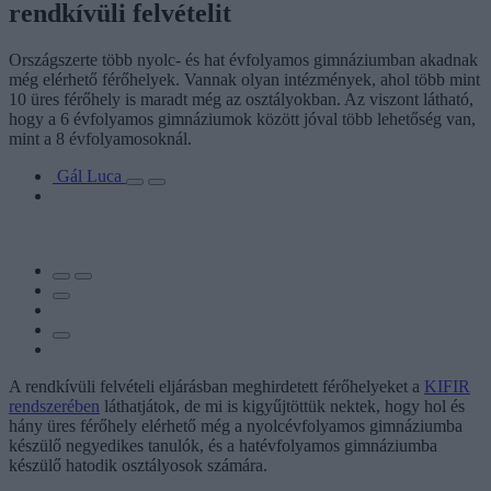
rendkívüli felvételit
Országszerte több nyolc- és hat évfolyamos gimnáziumban akadnak
még elérhető férőhelyek. Vannak olyan intézmények, ahol több mint
10 üres férőhely is maradt még az osztályokban. Az viszont látható,
hogy a 6 évfolyamos gimnáziumok között jóval több lehetőség van,
mint a 8 évfolyamosoknál.
Gál Luca
A rendkívüli felvételi eljárásban meghirdetett férőhelyeket a
KIFIR
rendszerében
láthatjátok, de mi is kigyűjtöttük nektek, hogy hol és
hány üres férőhely elérhető még a nyolcévfolyamos gimnáziumba
készülő negyedikes tanulók, és a hatévfolyamos gimnáziumba
készülő hatodik osztályosok számára.