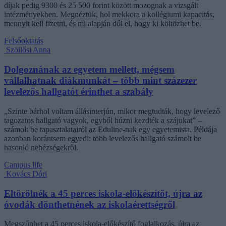
díjak pedig 9300 és 25 500 forint között mozognak a vizsgált
intézményekben. Megnéztük, hol mekkora a kollégiumi kapacitás,
mennyit kell fizetni, és mi alapján dől el, hogy ki költözhet be.
Felsőoktatás
Szöllősi Anna
Dolgoznának az egyetem mellett, mégsem
vállalhatnak diákmunkát – több mint százezer
levelezős hallgatót érinthet a szabály
„Szinte bárhol voltam állásinterjún, mikor megtudták, hogy levelező
tagozatos hallgató vagyok, egyből húzni kezdték a szájukat” –
számolt be tapasztalatairól az Eduline-nak egy egyetemista. Példája
azonban korántsem egyedi: több levelezős hallgató számolt be
hasonló nehézségekről.
Campus life
Kovács Dóri
Eltörölnék a 45 perces iskola-előkészítőt, újra az
óvodák dönthetnének az iskolaérettségről
Megszűnhet a 45 perces iskola-előkészítő foglalkozás, újra az