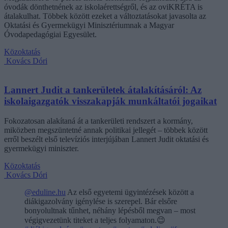
óvodák dönthetnének az iskolaérettségről, és az oviKRÉTA is
átalakulhat. Többek között ezeket a változtatásokat javasolta az
Oktatási és Gyermekügyi Minisztériumnak a Magyar
Óvodapedagógiai Egyesület.
Közoktatás
Kovács Dóri
Lannert Judit a tankerületek átalakításáról: Az
iskolaigazgatók visszakapják munkáltatói jogaikat
Fokozatosan alakítaná át a tankerületi rendszert a kormány,
miközben megszüntetné annak politikai jellegét – többek között
erről beszélt első televíziós interjújában Lannert Judit oktatási és
gyermekügyi miniszter.
Közoktatás
Kovács Dóri
@eduline.hu
Az első egyetemi ügyintézések között a
diákigazolvány igénylése is szerepel. Bár elsőre
bonyolultnak tűnhet, néhány lépésből megvan – most
végigvezetünk titeket a teljes folyamaton.😉