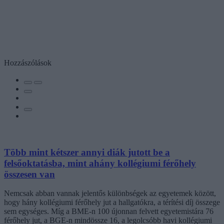
Hozzászólások
Több mint kétszer annyi diák jutott be a
felsőoktatásba, mint ahány kollégiumi férőhely
összesen van
Nemcsak abban vannak jelentős különbségek az egyetemek között,
hogy hány kollégiumi férőhely jut a hallgatókra, a térítési díj összege
sem egységes. Míg a BME-n 100 újonnan felvett egyetemistára 76
férőhely jut, a BGE-n mindössze 16, a legolcsóbb havi kollégiumi