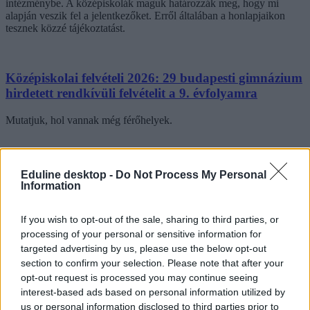
intézménybe. A középiskolák maguk határozzák meg, hogy mi
alapján veszik fel a jelentkezőket. Erről általában a honlapjaikon
tesznek közzé tájékoztatást.
Középiskolai felvételi 2026: 29 budapesti gimnázium
hirdetett rendkívüli felvételit a 9. évfolyamra
Mutatjuk, hol vannak még férőhelyek.
Eduline desktop -
Do Not Process My Personal
Information
If you wish to opt-out of the sale, sharing to third parties, or
processing of your personal or sensitive information for
targeted advertising by us, please use the below opt-out
section to confirm your selection. Please note that after your
opt-out request is processed you may continue seeing
interest-based ads based on personal information utilized by
us or personal information disclosed to third parties prior to