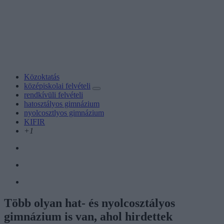
Közoktatás
középiskolai felvételi
rendkívüli felvételi
hatosztályos gimnázium
nyolcosztlyos gimnázium
KIFIR
+1
Több olyan hat- és nyolcosztályos
gimnázium is van, ahol hirdettek