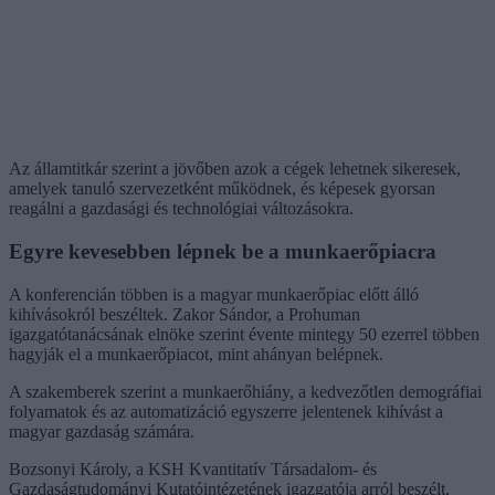
Az államtitkár szerint a jövőben azok a cégek lehetnek sikeresek,
amelyek tanuló szervezetként működnek, és képesek gyorsan
reagálni a gazdasági és technológiai változásokra.
Egyre kevesebben lépnek be a munkaerőpiacra
A konferencián többen is a magyar munkaerőpiac előtt álló
kihívásokról beszéltek. Zakor Sándor, a Prohuman
igazgatótanácsának elnöke szerint évente mintegy 50 ezerrel többen
hagyják el a munkaerőpiacot, mint ahányan belépnek.
A szakemberek szerint a munkaerőhiány, a kedvezőtlen demográfiai
folyamatok és az automatizáció egyszerre jelentenek kihívást a
magyar gazdaság számára.
Bozsonyi Károly, a KSH Kvantitatív Társadalom- és
Gazdaságtudományi Kutatóintézetének igazgatója arról beszélt,