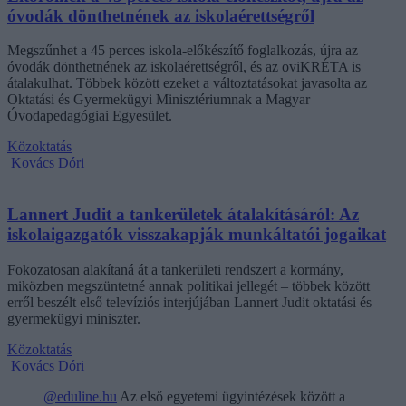
óvodák dönthetnének az iskolaérettségről
Megszűnhet a 45 perces iskola-előkészítő foglalkozás, újra az
óvodák dönthetnének az iskolaérettségről, és az oviKRÉTA is
átalakulhat. Többek között ezeket a változtatásokat javasolta az
Oktatási és Gyermekügyi Minisztériumnak a Magyar
Óvodapedagógiai Egyesület.
Közoktatás
Kovács Dóri
Lannert Judit a tankerületek átalakításáról: Az
iskolaigazgatók visszakapják munkáltatói jogaikat
Fokozatosan alakítaná át a tankerületi rendszert a kormány,
miközben megszüntetné annak politikai jellegét – többek között
erről beszélt első televíziós interjújában Lannert Judit oktatási és
gyermekügyi miniszter.
Közoktatás
Kovács Dóri
@eduline.hu
Az első egyetemi ügyintézések között a