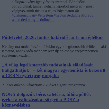
diákigazolvány igénylése is szerepel. Bár elsőre
bonyolultnak tűnhet, néhány lépésből megvan – most
végigvezetünk titeket a teljes folyamaton.😉
#diákigazolvány
#egyetem
#neptun
#eduline
#foryou
♬ eredeti hang - eduline.hu
Pótfelvételi 2026: fontos határidő jár le ma éjfélkor
Néhány óra múlva bezár a felvi.hu egyik legfontosabb felülete – aki
lemarad, annak idén már nem lesz újabb esélye szeptemberben
egyetemet kezdeni.
„A világ legelismertebb tudósainak előadásait
hallgathatjuk” – két magyar egyetemista is bekerült
a CERN nyári programjába
21 ezer diákból választották ki őket a genfi programba.
NOKS-dolgozók bére, cafetéria, túlórapótlék –
ezeket a változásokat sürgeti a PDSZ a
köznevelésben