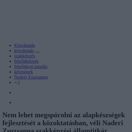
Közoktatás
közoktatás
szakképzés
felnőttképzés
felnőttkori tanulás
készségek
Naderi Zsuzsanna
+2
Nem lehet megspórolni az alapkészségek
fejlesztését a közoktatásban, véli Naderi
Zsuzsanna szakképzési államtitkár