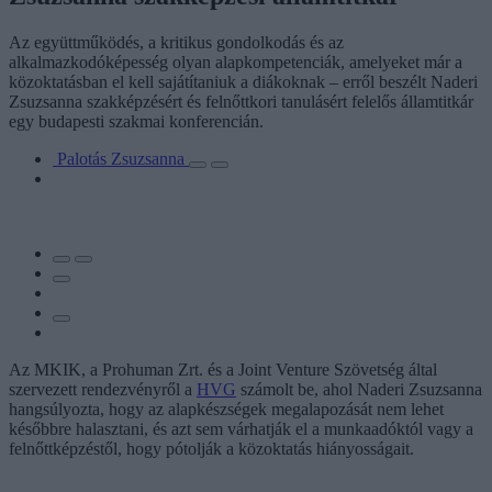
Az együttműködés, a kritikus gondolkodás és az
alkalmazkodóképesség olyan alapkompetenciák, amelyeket már a
közoktatásban el kell sajátítaniuk a diákoknak – erről beszélt Naderi
Zsuzsanna szakképzésért és felnőttkori tanulásért felelős államtitkár
egy budapesti szakmai konferencián.
Palotás Zsuzsanna
Az MKIK, a Prohuman Zrt. és a Joint Venture Szövetség által
szervezett rendezvényről a
HVG
számolt be, ahol Naderi Zsuzsanna
hangsúlyozta, hogy az alapkészségek megalapozását nem lehet
későbbre halasztani, és azt sem várhatják el a munkaadóktól vagy a
felnőttképzéstől, hogy pótolják a közoktatás hiányosságait.