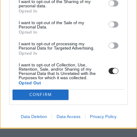
I want to opt-out of the Sharing of my
personal data.
Opted In
I want to opt-out of the Sale of my
Personal Data.
Opted In
szakképzés
felnőttképzés
I want to opt-out of processing my
Personal Data for Targeted Advertising.
felnőttkori tanulás
Opted In
készségek
Naderi Zsuzsanna
I want to opt-out of Collection, Use,
Retention, Sale, and/or Sharing of my
Personal Data that Is Unrelated with the
Purposes for which it was collected.
Opted Out
CONFIRM
Data Deletion
Data Access
Privacy Policy