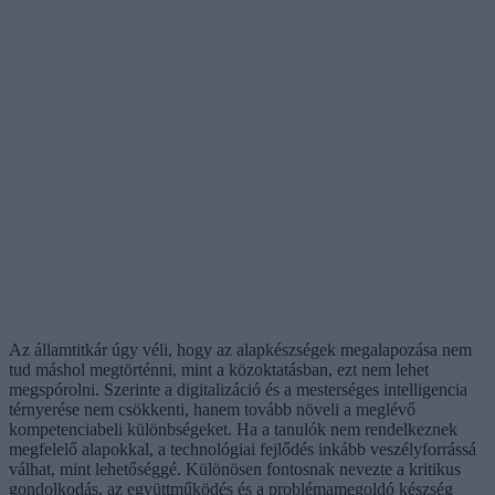
Az államtitkár úgy véli, hogy az alapkészségek megalapozása nem
tud máshol megtörténni, mint a közoktatásban, ezt nem lehet
megspórolni. Szerinte a digitalizáció és a mesterséges intelligencia
térnyerése nem csökkenti, hanem tovább növeli a meglévő
kompetenciabeli különbségeket. Ha a tanulók nem rendelkeznek
megfelelő alapokkal, a technológiai fejlődés inkább veszélyforrássá
válhat, mint lehetőséggé. Különösen fontosnak nevezte a kritikus
gondolkodás, az együttműködés és a problémamegoldó készség