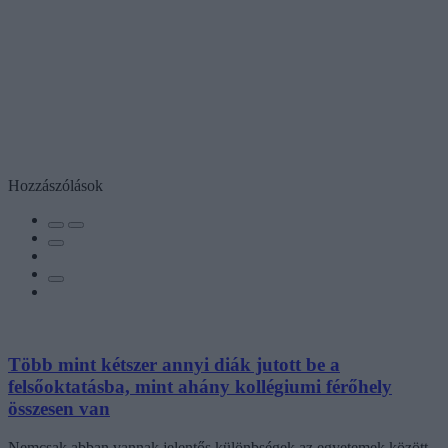
Hozzászólások
Több mint kétszer annyi diák jutott be a
felsőoktatásba, mint ahány kollégiumi férőhely
összesen van
Nemcsak abban vannak jelentős különbségek az egyetemek között,