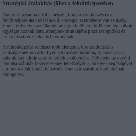
Stratégiai átalakítás jöhet a felnőttképzésben
Naderi Zsuzsanna arról is beszélt, hogy a szakképzés és a
felnőttképzés átalakításához új stratégiai szemléletre van szükség.
Ennek érdekében az államtitkárságon belül egy külön stratégiaalkotó
egységet hoznak létre, amelynek munkájába piaci szereplőket és
szakmai szervezeteket is bevonnának.
A felnőttképzési rendszer több elemének újragondolását is
szükségesnek nevezte. Ilyen a képzések tartalma, finanszírozása,
valamint az adminisztratív terhek csökkentése. Felvetette az egyéni
tanulási számlák bevezetésének lehetőségét is, amelyek segítségével
a munkavállalók saját képzéseik finanszírozásához kaphatnának
támogatást.