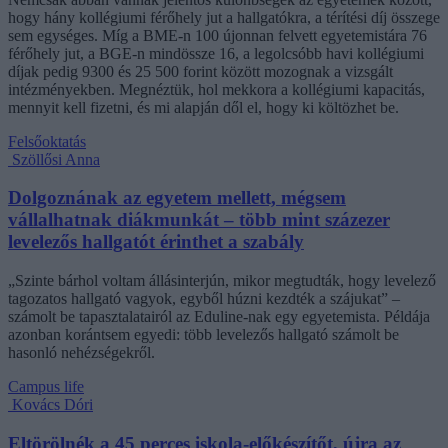
hogy hány kollégiumi férőhely jut a hallgatókra, a térítési díj összege
sem egységes. Míg a BME-n 100 újonnan felvett egyetemistára 76
férőhely jut, a BGE-n mindössze 16, a legolcsóbb havi kollégiumi
díjak pedig 9300 és 25 500 forint között mozognak a vizsgált
intézményekben. Megnéztük, hol mekkora a kollégiumi kapacitás,
mennyit kell fizetni, és mi alapján dől el, hogy ki költözhet be.
Felsőoktatás
Szöllősi Anna
Dolgoznának az egyetem mellett, mégsem
vállalhatnak diákmunkát – több mint százezer
levelezős hallgatót érinthet a szabály
„Szinte bárhol voltam állásinterjún, mikor megtudták, hogy levelező
tagozatos hallgató vagyok, egyből húzni kezdték a szájukat” –
számolt be tapasztalatairól az Eduline-nak egy egyetemista. Példája
azonban korántsem egyedi: több levelezős hallgató számolt be
hasonló nehézségekről.
Campus life
Kovács Dóri
Eltörölnék a 45 perces iskola-előkészítőt, újra az