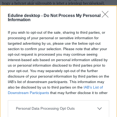
hogy a helyzet akár súlyosabb is lehet a jelenlegi becsléseknél.
Szerinte a problémát részben a felnőttképzésben részt vevők
számának növelése és a termelékenység javítása enyhítheti.
Eduline desktop -
Do Not Process My Personal
Information
Nyitókép: Bruzák Noémi (MTI)
If you wish to opt-out of the sale, sharing to third parties, or
processing of your personal or sensitive information for
Ezekben a megyékben a diákok inkább a
targeted advertising by us, please use the below opt-out
szakképzést választják
section to confirm your selection. Please note that after your
opt-out request is processed you may continue seeing
Van olyan megye, ahol a diákok 65 százaléka tanul szakmát.
interest-based ads based on personal information utilized by
us or personal information disclosed to third parties prior to
your opt-out. You may separately opt-out of the further
disclosure of your personal information by third parties on the
IAB’s list of downstream participants. This information may
also be disclosed by us to third parties on the
IAB’s List of
Downstream Participants
that may further disclose it to other
third parties.
Personal Data Processing Opt Outs