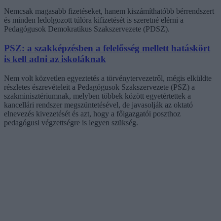
Nemcsak magasabb fizetéseket, hanem kiszámíthatóbb bérrendszert
és minden ledolgozott túlóra kifizetését is szeretné elérni a
Pedagógusok Demokratikus Szakszervezete (PDSZ).
PSZ: a szakképzésben a felelősség mellett hatáskört
is kell adni az iskoláknak
Nem volt közvetlen egyeztetés a törvénytervezetről, mégis elküldte
részletes észrevételeit a Pedagógusok Szakszervezete (PSZ) a
szakminisztériumnak, melyben többek között egyetértettek a
kancellári rendszer megszüntetésével, de javasolják az oktató
elnevezés kivezetését és azt, hogy a főigazgatói poszthoz
pedagógusi végzettségre is legyen szükség.