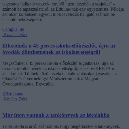
tagozatos hallgató vagyok, egyből húzni kezdték a szájukat” –
számolt be tapasztalatairól az Eduline-nak egy egyetemista. Példája
azonban korántsem egyedi: több levelezős hallgató számolt be
hasonló nehézségekről.
Campus life
Kovács Dóri
Eltörölnék a 45 perces iskola-előkészítőt, újra az
óvodák dönthetnének az iskolaérettségről
Megszűnhet a 45 perces iskola-előkészítő foglalkozás, újra az
óvodák dönthetnének az iskolaérettségről, és az oviKRÉTA is
átalakulhat. Többek között ezeket a változtatásokat javasolta az
Oktatási és Gyermekügyi Minisztériumnak a Magyar
Óvodapedagógiai Egyesület.
Közoktatás
Kovács Dóri
Már úton vannak a tankönyvek az iskolákba
Több iskola is arról számolt be, hogy megérkeztek a tankönyvek,