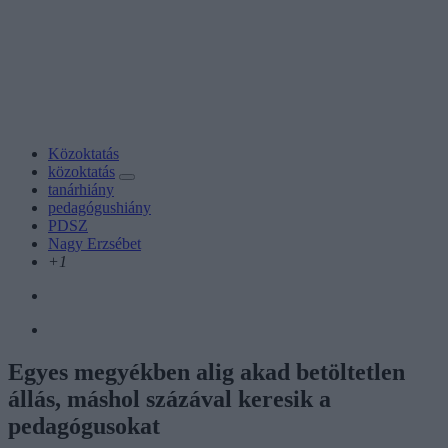
Közoktatás
közoktatás
tanárhiány
pedagógushiány
PDSZ
Nagy Erzsébet
+1
Egyes megyékben alig akad betöltetlen
állás, máshol százával keresik a
pedagógusokat