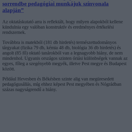
sorrendbe pedagógiai munkájuk színvonala
alapján”
Az oktatáskutató arra is reflektált, hogy milyen alapokból kellene
kiindulnia egy valóban konstruktív és eredményes értékelési
rendszernek.
Továbbra is matekból (181 db hirdetés) természettudományos
tárgyakat (fizika 79 db, kémia 48 db, biológia 36 db hirdetés) és
angolt (85 fő) oktató tanárokból van a legnagyobb hiány, de nem
mindenhol. Ugyanis országos szinten óriási különbségek vannak az
egyes, főleg a szegényebb megyék, illetve Pest megye és Budapest
között.
Például Hevesben és Békésben szinte alig van megüresedett
pedagógusállás, míg ehhez képest Pest megyében és Nógrádban
százas nagyságrendű a hiány.