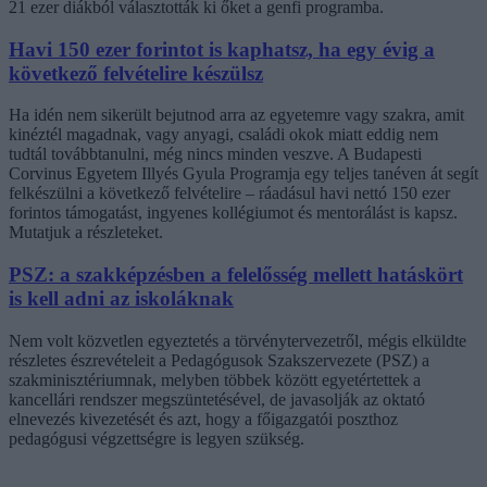
21 ezer diákból választották ki őket a genfi programba.
Havi 150 ezer forintot is kaphatsz, ha egy évig a
következő felvételire készülsz
Ha idén nem sikerült bejutnod arra az egyetemre vagy szakra, amit
kinéztél magadnak, vagy anyagi, családi okok miatt eddig nem
tudtál továbbtanulni, még nincs minden veszve. A Budapesti
Corvinus Egyetem Illyés Gyula Programja egy teljes tanéven át segít
felkészülni a következő felvételire – ráadásul havi nettó 150 ezer
forintos támogatást, ingyenes kollégiumot és mentorálást is kapsz.
Mutatjuk a részleteket.
PSZ: a szakképzésben a felelősség mellett hatáskört
is kell adni az iskoláknak
Nem volt közvetlen egyeztetés a törvénytervezetről, mégis elküldte
részletes észrevételeit a Pedagógusok Szakszervezete (PSZ) a
szakminisztériumnak, melyben többek között egyetértettek a
kancellári rendszer megszüntetésével, de javasolják az oktató
elnevezés kivezetését és azt, hogy a főigazgatói poszthoz
pedagógusi végzettségre is legyen szükség.