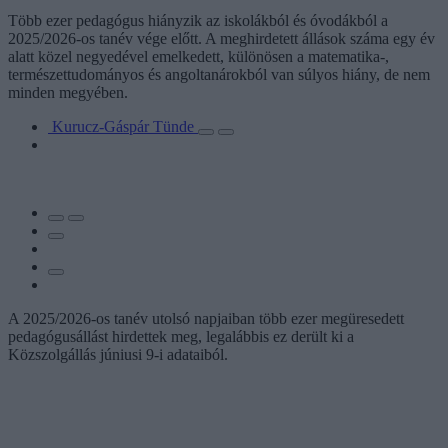
Több ezer pedagógus hiányzik az iskolákból és óvodákból a
2025/2026-os tanév vége előtt. A meghirdetett állások száma egy év
alatt közel negyedével emelkedett, különösen a matematika-,
természettudományos és angoltanárokból van súlyos hiány, de nem
minden megyében.
Kurucz-Gáspár Tünde
A 2025/2026-os tanév utolsó napjaiban több ezer megüresedett
pedagógusállást hirdettek meg, legalábbis ez derült ki a
Közszolgállás júniusi 9-i adataiból.