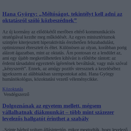
Hana György: „Méltóságot, tekintélyt kell adni az
oktatásról szóló közbeszédnek”
Az új kormány az elődökétől merőben eltérő kommunikációs
stratégiával kezdte meg működését. Az egyes minisztériumok
szintjére kiterjesztett hiperaktivitás érezhetően felszabadulást,
optimizmust ébresztett és éltet. Különösen az olyan, korábban porig
alázott ágazatban, mint az oktatás. Ám pontosan ez a lendület az,
ami egy újabb megkerülhetetlen kihívást is előtérbe rántott: az
érdemi társadalmi egyeztetés ígéretének beváltását, vagy más szóval
„kényszerét”. Ennek, az amúgy pozitív stressznek a kezeléséhez
igyekszem az alábbiakban szempontokat adni. Hana György
humánökológus, közoktatási vezető véleménycikke.
Közoktatás
Vendégszerző
Dolgoznának az egyetem mellett, mégsem
vállalhatnak diákmunkát – több mint százezer
levelezős hallgatót érinthet a szabály
„Szinte bárhol voltam állásinterjún, mikor megtudták, hogy levelező