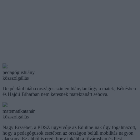
pedagógushiány
közszolgállás
De például hiába országos szinten hiánytantárgy a matek, Békésben
és Hajdú-Biharban nem keresnek matektanárt sehova.
matematikatanár
közszolgállás
Nagy Erzsébet, a PDSZ ügyvivője az Eduline-nak úgy fogalmazott,
hogy a pedagógusok esetében az országon belüli mobilitás nagyon
alacsony. Ez abból is ered, hogy inkább a fővárosban és Pest