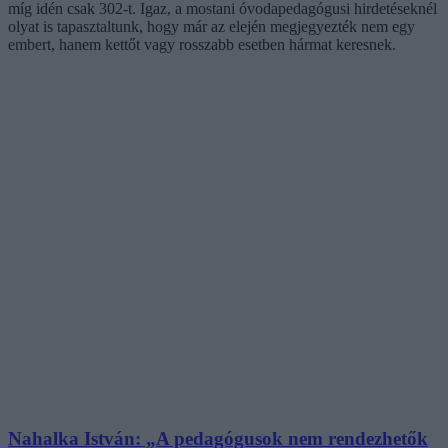
míg idén csak 302-t. Igaz, a mostani óvodapedagógusi hirdetéseknél
olyat is tapasztaltunk, hogy már az elején megjegyezték nem egy
embert, hanem kettőt vagy rosszabb esetben hármat keresnek.
Nahalka István: „A pedagógusok nem rendezhetők