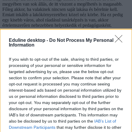
megyében van sok állás, de itt viszont a megélhetés is magasabb.
Főleg akkor, ha valakinek nincsen saját lakása és bérelnie kell.
Emiatt inkább a lakókörnyezetéhez közel néz körbe. Ha ez pedig
egy kisebb város, ahol ráadásul tanárképzés is van, akkor
értelemszerűen nehezebben helyezkedik el pedagógusként.
A kormány átalakítja a pedagógusképzést, melynek részeként meg
Eduline desktop -
Do Not Process My Personal
fogják szüntetni a Nemzeti Közszolgálati Egyetemen a
Information
tanárszakokat. A témával részletesen az alábbi cikkünkben
foglalkoztunk.
If you wish to opt-out of the sale, sharing to third parties, or
processing of your personal or sensitive information for
targeted advertising by us, please use the below opt-out
Lannert Judit: „Rossz üzenete van annak, ha a
section to confirm your selection. Please note that after your
pedagógusság ugyanolyan hivatásrendnek számít,
opt-out request is processed you may continue seeing
mint a katonaság vagy a rendőrség”
interest-based ads based on personal information utilized by
us or personal information disclosed to third parties prior to
Lannert Judit oktatási miniszter elmondta, hogy átalakítják a
pedagógusképzést, amely részeként kivonják a tanárképzést az
your opt-out. You may separately opt-out of the further
Nemzeti Közszolgálati Egyetemről.
disclosure of your personal information by third parties on the
IAB’s list of downstream participants. This information may
also be disclosed by us to third parties on the
IAB’s List of
Downstream Participants
that may further disclose it to other