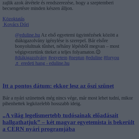
zajlik azok átvétele és rendszerezése, hogy a szeptemberi
becsengetésre minden készen álljon.
Közoktatás
Kovács Dóri
@eduline.hu
Az első egyetemi ügyintézések között a
diákigazolvány igénylése is szerepel. Bár elsőre
bonyolultnak tűnhet, néhány lépésből megvan – most
végigvezetünk titeket a teljes folyamaton.😉
#diákigazolvány
#egyetem
#neptun
#eduline
#foryou
♬ eredeti hang - eduline.hu
Itt a pontos dátum: ekkor lesz az őszi szünet
Bár a nyári szünetnek még nincs vége, már most lehet tudni, mikor
pihenhettek legközelebb hosszabb ideig.
„A világ legelismertebb tudósainak előadásait
hallgathatjuk” – két magyar egyetemista is bekerült
a CERN nyári programjába