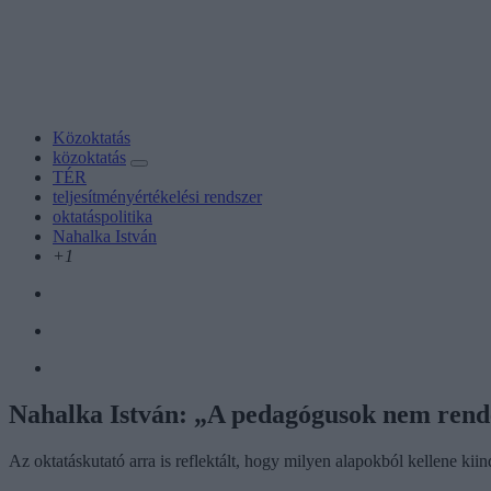
Közoktatás
közoktatás
TÉR
teljesítményértékelési rendszer
oktatáspolitika
Nahalka István
+1
Nahalka István: „A pedagógusok nem rend
Az oktatáskutató arra is reflektált, hogy milyen alapokból kellene ki