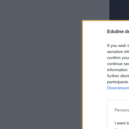
Eduline d
If you wish 
sensitive in
confirm you
continue se
information 
further disc
participants
Downstream 
Persona
I want t