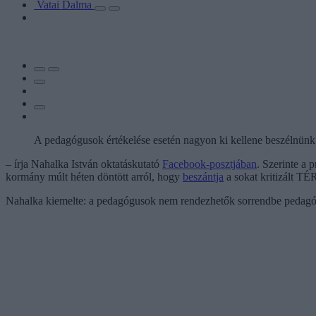
Vatai Dalma
A pedagógusok értékelése esetén nagyon ki kellene beszélnünk
– írja Nahalka István oktatáskutató
Facebook-posztjában
. Szerinte a 
kormány múlt héten döntött arról, hogy
beszántja
a sokat kritizált TÉR
Nahalka kiemelte: a pedagógusok nem rendezhetők sorrendbe pedagógia