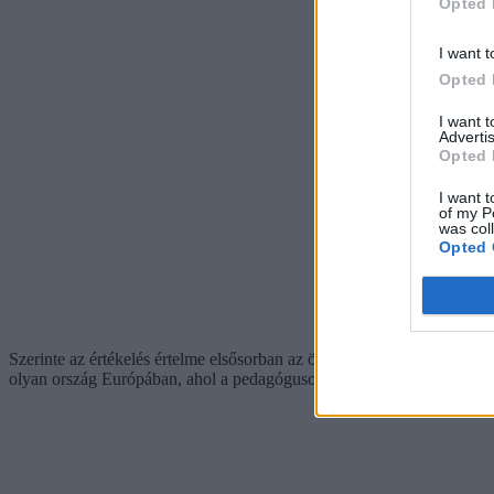
Opted 
I want t
Opted 
I want 
Advertis
Opted 
I want t
of my P
was col
Opted 
Szerinte az értékelés értelme elsősorban az önreflexió, „illetve ezt a
olyan ország Európában, ahol a pedagógusok értékelését a bérdifferenc