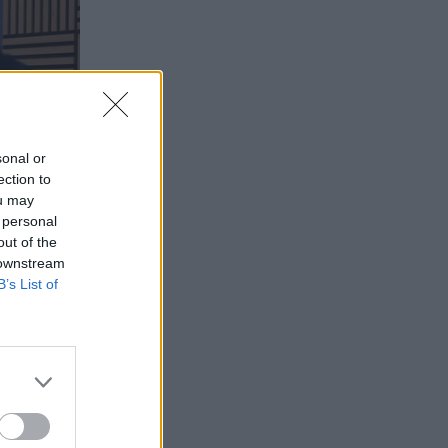
sonal or
ection to
ou may
 personal
out of the
 downstream
B’s List of