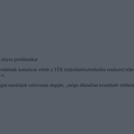
 súlyos problémákat
problémák komolyan vétele a TÉR (teljesítményértékelési rendszer) tel
-t.
i munkájuk színvonala alapján, „mégis állandóan kvantitatív értékelés