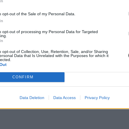
In
o opt-out of the Sale of my Personal Data.
In
to opt-out of processing my Personal Data for Targeted
ing.
In
o opt-out of Collection, Use, Retention, Sale, and/or Sharing
ersonal Data that Is Unrelated with the Purposes for which it
lected.
Out
CONFIRM
z önreflexiót segítő külső értékelő mozzanatok rendszere”. Bár ez „tökéle
Data Deletion
Data Access
Privacy Policy
iálással kötik össze.