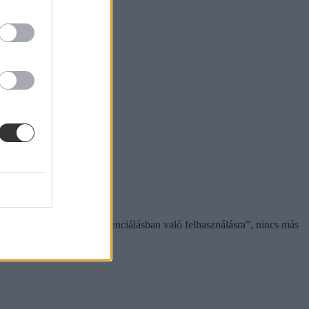
tesen alkalmatlan bérdifferenciálásban való felhasználásra”, nincs más