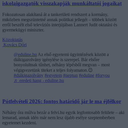
iskolaigazgatók visszakapják munkáltatói jogaikat
Fokozatosan alakítaná át a tankerületi rendszert a kormány,
miközben megszüntetné annak politikai jellegét – többek között
erről beszélt első televíziós interjújában Lannert Judit oktatási és
gyermekügyi miniszter.
Közoktatás
Kovács Dóri
@eduline.hu
Az első egyetemi ügyintézések között a
diákigazolvány igénylése is szerepel. Bár elsőre
bonyolultnak tűnhet, néhány lépésből megvan – most
végigvezetünk titeket a teljes folyamaton.😉
#diákigazolvány
#egyetem
#neptun
#eduline
#foryou
♬ eredeti hang - eduline.hu
Pótfelvételi 2026: fontos határidő jár le ma éjfélkor
Néhány óra múlva bezár a felvi.hu egyik legfontosabb felülete – aki
lemarad, annak idén már nem lesz újabb esélye szeptemberben
egyetemet kezdeni.