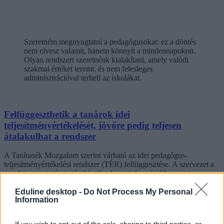
Szeretném megnyugtatni a pedagógusokat: ez a döntés
nem elvesz valamit, hanem könnyít a mindennapokon.
Olyan rendszert szeretnénk kialakítani, amely valódi
szakmai értéket teremt, és nem felesleges
adminisztrációval terheli az iskolákat.
Felfüggeszthetik a tanárok idei
teljesítményértékelését, jövőre pedig teljesen
átalakulhat a rendszer
A Tanítanék Mozgalom szerint várható az idei pedagógus-
teljesítményértékelési rendszer (TÉR) felfüggesztése. A szervezet a
szerdai egyeztetései után közölte, hogy információik szerint a
rendszer leállításának szándéka már felmerült, a hivatalos
felfüggesztéshez azonban törvénymódosításra lesz szükség.
Eduline desktop -
Do Not Process My Personal
Information
Nyitókép: Facebook / Magyar Péter