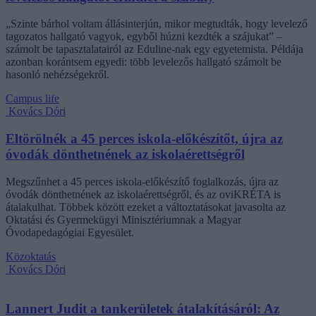
„Szinte bárhol voltam állásinterjún, mikor megtudták, hogy levelező
tagozatos hallgató vagyok, egyből húzni kezdték a szájukat” –
számolt be tapasztalatairól az Eduline-nak egy egyetemista. Példája
azonban korántsem egyedi: több levelezős hallgató számolt be
hasonló nehézségekről.
Campus life
Kovács Dóri
Eltörölnék a 45 perces iskola-előkészítőt, újra az
óvodák dönthetnének az iskolaérettségről
Megszűnhet a 45 perces iskola-előkészítő foglalkozás, újra az
óvodák dönthetnének az iskolaérettségről, és az oviKRÉTA is
átalakulhat. Többek között ezeket a változtatásokat javasolta az
Oktatási és Gyermekügyi Minisztériumnak a Magyar
Óvodapedagógiai Egyesület.
Közoktatás
Kovács Dóri
Lannert Judit a tankerületek átalakításáról: Az