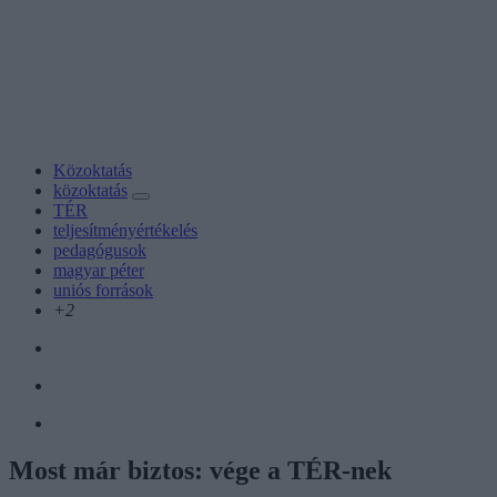
Közoktatás
közoktatás
TÉR
teljesítményértékelés
pedagógusok
magyar péter
uniós források
+2
Most már biztos: vége a TÉR-nek