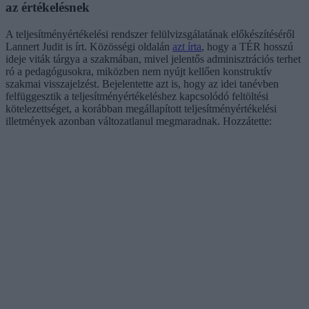
az értékelésnek
A teljesítményértékelési rendszer felülvizsgálatának előkészítéséről
Lannert Judit is írt. Közösségi oldalán
azt írta
, hogy a TÉR hosszú
ideje viták tárgya a szakmában, mivel jelentős adminisztrációs terhet
ró a pedagógusokra, miközben nem nyújt kellően konstruktív
szakmai visszajelzést. Bejelentette azt is, hogy az idei tanévben
felfüggesztik a teljesítményértékeléshez kapcsolódó feltöltési
kötelezettséget, a korábban megállapított teljesítményértékelési
illetmények azonban változatlanul megmaradnak. Hozzátette: