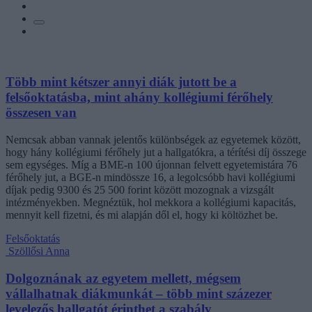
Több mint kétszer annyi diák jutott be a
felsőoktatásba, mint ahány kollégiumi férőhely
összesen van
Nemcsak abban vannak jelentős különbségek az egyetemek között,
hogy hány kollégiumi férőhely jut a hallgatókra, a térítési díj összege
sem egységes. Míg a BME-n 100 újonnan felvett egyetemistára 76
férőhely jut, a BGE-n mindössze 16, a legolcsóbb havi kollégiumi
díjak pedig 9300 és 25 500 forint között mozognak a vizsgált
intézményekben. Megnéztük, hol mekkora a kollégiumi kapacitás,
mennyit kell fizetni, és mi alapján dől el, hogy ki költözhet be.
Felsőoktatás
Szöllősi Anna
Dolgoznának az egyetem mellett, mégsem
vállalhatnak diákmunkát – több mint százezer
levelezős hallgatót érinthet a szabály