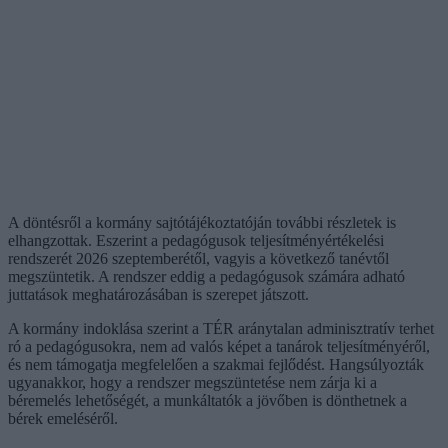
A döntésről a kormány sajtótájékoztatóján további részletek is
elhangzottak. Eszerint a pedagógusok teljesítményértékelési
rendszerét 2026 szeptemberétől, vagyis a következő tanévtől
megszüntetik. A rendszer eddig a pedagógusok számára adható
juttatások meghatározásában is szerepet játszott.
A kormány indoklása szerint a TÉR aránytalan adminisztratív terhet
ró a pedagógusokra, nem ad valós képet a tanárok teljesítményéről,
és nem támogatja megfelelően a szakmai fejlődést. Hangsúlyozták
ugyanakkor, hogy a rendszer megszüntetése nem zárja ki a
béremelés lehetőségét, a munkáltatók a jövőben is dönthetnek a
bérek emeléséről.