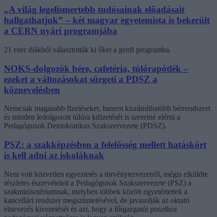
„A világ legelismertebb tudósainak előadásait
hallgathatjuk” – két magyar egyetemista is bekerült
a CERN nyári programjába
21 ezer diákból választották ki őket a genfi programba.
NOKS-dolgozók bére, cafetéria, túlórapótlék –
ezeket a változásokat sürgeti a PDSZ a
köznevelésben
Nemcsak magasabb fizetéseket, hanem kiszámíthatóbb bérrendszert
és minden ledolgozott túlóra kifizetését is szeretné elérni a
Pedagógusok Demokratikus Szakszervezete (PDSZ).
PSZ: a szakképzésben a felelősség mellett hatáskört
is kell adni az iskoláknak
Nem volt közvetlen egyeztetés a törvénytervezetről, mégis elküldte
részletes észrevételeit a Pedagógusok Szakszervezete (PSZ) a
szakminisztériumnak, melyben többek között egyetértettek a
kancellári rendszer megszüntetésével, de javasolják az oktató
elnevezés kivezetését és azt, hogy a főigazgatói poszthoz