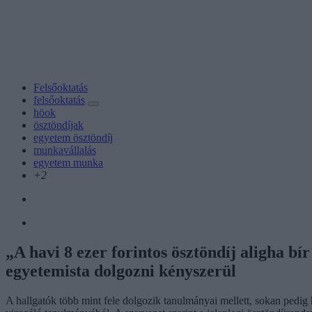
Felsőoktatás
felsőoktatás
höok
ösztöndíjak
egyetem ösztöndíj
munkavállalás
egyetem munka
+2
„A havi 8 ezer forintos ösztöndíj aligha 
egyetemista dolgozni kényszerül
A hallgatók több mint fele dolgozik tanulmányai mellett, sokan pedig