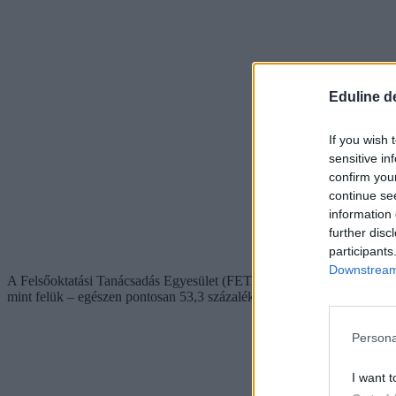
Eduline d
If you wish 
sensitive in
confirm you
continue se
information 
further disc
participants
Downstream 
A Felsőoktatási Tanácsadás Egyesület (FETA) kutatása alapján a hallg
mint felük – egészen pontosan 53,3 százalékuk – pedig heti 20 óránál 
Persona
I want t