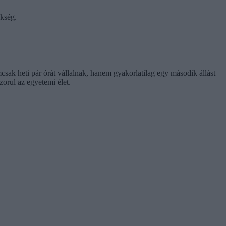
ükség.
csak heti pár órát vállalnak, hanem gyakorlatilag egy második állást
orul az egyetemi élet.