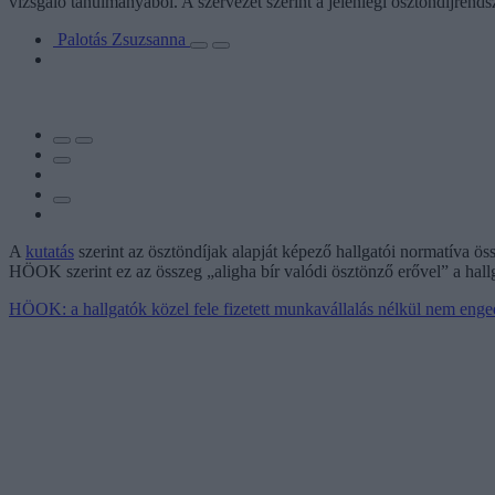
vizsgáló tanulmányából. A szervezet szerint a jelenlegi ösztöndíjrend
Palotás Zsuzsanna
A
kutatás
szerint az ösztöndíjak alapját képező hallgatói normatíva ös
HÖOK szerint ez az összeg „aligha bír valódi ösztönző erővel” a hall
HÖOK: a hallgatók közel fele fizetett munkavállalás nélkül nem en