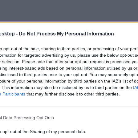
esktop -
Do Not Process My Personal Information
to opt-out of the sale, sharing to third parties, or processing of your per
formation for targeted advertising by us, please use the below opt-out s
r selection. Please note that after your opt-out request is processed y
eing interest-based ads based on personal information utilized by us or
disclosed to third parties prior to your opt-out. You may separately opt-
losure of your personal information by third parties on the IAB’s list of
. This information may also be disclosed by us to third parties on the
IA
Participants
that may further disclose it to other third parties.
atók 55,6 százaléka dolgozott az egyetem mellett a vizsgált szemeszte
is többet tölt munkával.
l Data Processing Opt Outs
o opt-out of the Sharing of my personal data.