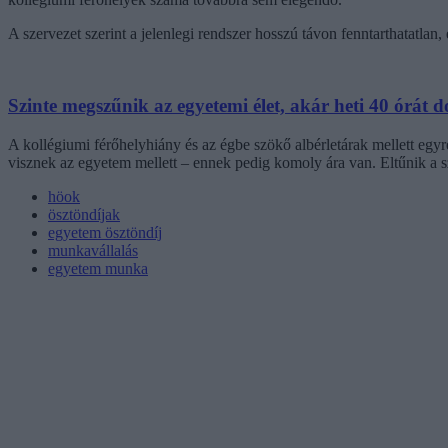
A szervezet szerint a jelenlegi rendszer hosszú távon fenntarthatatlan,
Szinte megszűnik az egyetemi élet, akár heti 40 órát 
A kollégiumi férőhelyhiány és az égbe szökő albérletárak mellett egyr
visznek az egyetem mellett – ennek pedig komoly ára van. Eltűnik a s
höok
ösztöndíjak
egyetem ösztöndíj
munkavállalás
egyetem munka