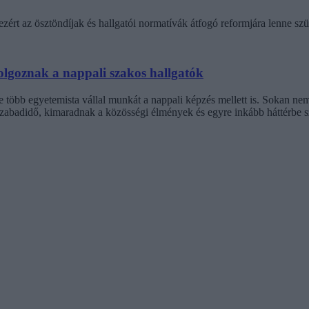
 ezért az ösztöndíjak és hallgatói normatívák átfogó reformjára lenne sz
dolgoznak a nappali szakos hallgatók
e több egyetemista vállal munkát a nappali képzés mellett is. Sokan nem
zabadidő, kimaradnak a közösségi élmények és egyre inkább háttérbe sz