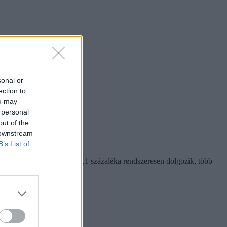
sonal or
ection to
ou may
 personal
out of the
 downstream
B’s List of
rben. A munkát vállalók 72,1 százaléka rendszeresen dolgozik, több