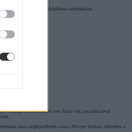
 mindennapi kiadásait és folytathassa tanulmányait.
 a hallgatói normatíva 91 ezer forint volt, ami inflációval
óknak.
rletárak mára megközelítették a havi 200 ezer forintot, miközben a