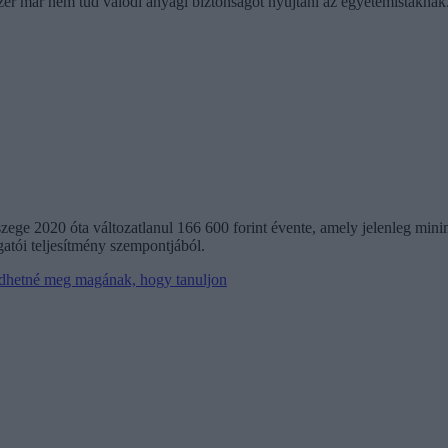
szer már nem tud valódi anyagi biztonságot nyújtani az egyetemistáknak
szege 2020 óta változatlanul 166 600 forint évente, amely jelenleg min
gatói teljesítmény szempontjából.
gedhetné meg magának, hogy tanuljon