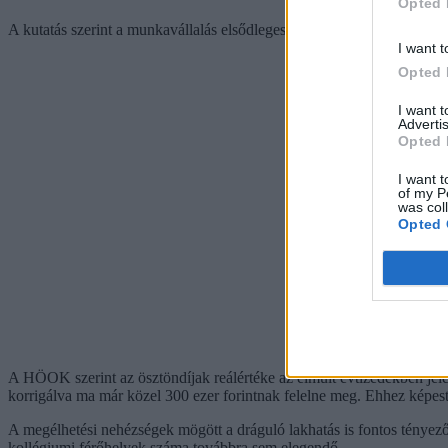
Opted 
A kutatás szerint a munkavállalás elsődleges oka a megélhetés biztosít
I want t
Opted 
I want 
Advertis
Opted 
I want t
of my P
was col
Opted 
A HÖOK szerint az ösztöndíjak reálértéke az elmúlt évtizedekben jelen
korrigálva ma már közel 300 ezer forintnak felelne meg. Ehhez képest a
A megélhetési nehézségek mögött a dráguló lakhatás is fontos tényező
kollégiumi férőhelyek száma továbbra sem elegendő.