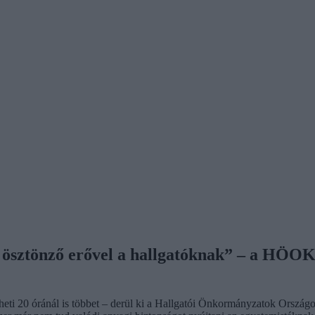
bír ösztönző erővel a hallgatóknak” – a HÖO
 heti 20 óránál is többet – derül ki a Hallgatói Önkormányzatok Ország