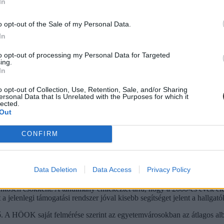
In
ása. A hallgatók több mint fele azért dolgozik, hogy finanszírozni tudja
o opt-out of the Sale of my Personal Data.
In
to opt-out of processing my Personal Data for Targeted
ing.
In
o opt-out of Collection, Use, Retention, Sale, and/or Sharing
ersonal Data that Is Unrelated with the Purposes for which it
lected.
Out
CONFIRM
Data Deletion
Data Access
Privacy Policy
tősen csökkent. A tanulmány emlékeztet arra, hogy a 2000-es évek elején
 jelenlegi támogatási rendszer jóval kisebb segítséget jelent a hallgat
. A HÖOK saját felmérése szerint az egyetemvárosokban az átlagos albé