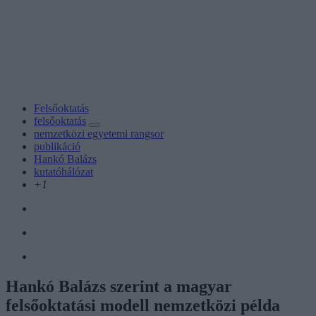
Felsőoktatás
felsőoktatás
nemzetközi egyetemi rangsor
publikáció
Hankó Balázs
kutatóhálózat
+1
Hankó Balázs szerint a magyar
felsőoktatási modell nemzetközi példa