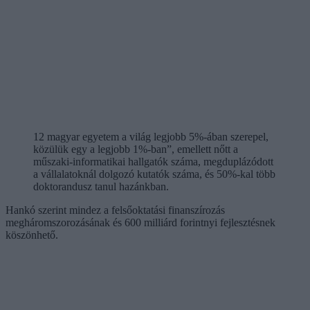
12 magyar egyetem a világ legjobb 5%-ában szerepel,
közülük egy a legjobb 1%-ban”, emellett nőtt a
műszaki-informatikai hallgatók száma, megduplázódott
a vállalatoknál dolgozó kutatók száma, és 50%-kal több
doktorandusz tanul hazánkban.
Hankó szerint mindez a felsőoktatási finanszírozás
megháromszorozásának és 600 milliárd forintnyi fejlesztésnek
köszönhető.