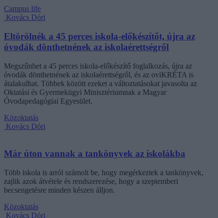
Campus life
Kovács Dóri
Eltörölnék a 45 perces iskola-előkészítőt, újra az
óvodák dönthetnének az iskolaérettségről
Megszűnhet a 45 perces iskola-előkészítő foglalkozás, újra az
óvodák dönthetnének az iskolaérettségről, és az oviKRÉTA is
átalakulhat. Többek között ezeket a változtatásokat javasolta az
Oktatási és Gyermekügyi Minisztériumnak a Magyar
Óvodapedagógiai Egyesület.
Közoktatás
Kovács Dóri
Már úton vannak a tankönyvek az iskolákba
Több iskola is arról számolt be, hogy megérkeztek a tankönyvek,
zajlik azok átvétele és rendszerezése, hogy a szeptemberi
becsengetésre minden készen álljon.
Közoktatás
Kovács Dóri