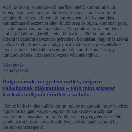
Az új kormány az elődökétől merőben eltérő kommunikációs
stratégiával kezdte meg működését. Az egyes minisztériumok
szintjére kiterjesztett hiperaktivitás érezhetően felszabadulást,
optimizmust ébresztett és éltet. Különösen az olyan, korábban porig
alázott ágazatban, mint az oktatás. Ám pontosan ez a lendület az,
ami egy újabb megkerülhetetlen kihívást is előtérbe rántott: az
érdemi társadalmi egyeztetés ígéretének beváltását, vagy más szóval
„kényszerét”. Ennek, az amúgy pozitív stressznek a kezeléséhez
igyekszem az alábbiakban szempontokat adni. Hana György
humánökológus, közoktatási vezető véleménycikke.
Közoktatás
Vendégszerző
Dolgoznának az egyetem mellett, mégsem
vállalhatnak diákmunkát – több mint százezer
levelezős hallgatót érinthet a szabály
„Szinte bárhol voltam állásinterjún, mikor megtudták, hogy levelező
tagozatos hallgató vagyok, egyből húzni kezdték a szájukat” –
számolt be tapasztalatairól az Eduline-nak egy egyetemista. Példája
azonban korántsem egyedi: több levelezős hallgató számolt be
hasonló nehézségekről.