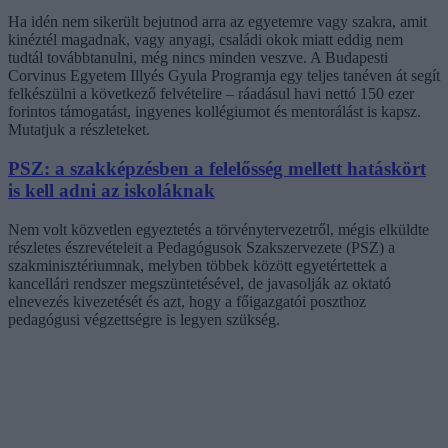
Ha idén nem sikerült bejutnod arra az egyetemre vagy szakra, amit
kinéztél magadnak, vagy anyagi, családi okok miatt eddig nem
tudtál továbbtanulni, még nincs minden veszve. A Budapesti
Corvinus Egyetem Illyés Gyula Programja egy teljes tanéven át segít
felkészülni a következő felvételire – ráadásul havi nettó 150 ezer
forintos támogatást, ingyenes kollégiumot és mentorálást is kapsz.
Mutatjuk a részleteket.
PSZ: a szakképzésben a felelősség mellett hatáskört
is kell adni az iskoláknak
Nem volt közvetlen egyeztetés a törvénytervezetről, mégis elküldte
részletes észrevételeit a Pedagógusok Szakszervezete (PSZ) a
szakminisztériumnak, melyben többek között egyetértettek a
kancellári rendszer megszüntetésével, de javasolják az oktató
elnevezés kivezetését és azt, hogy a főigazgatói poszthoz
pedagógusi végzettségre is legyen szükség.