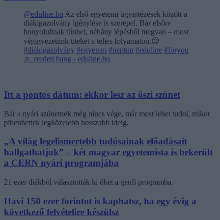
@eduline.hu
Az első egyetemi ügyintézések között a
diákigazolvány igénylése is szerepel. Bár elsőre
bonyolultnak tűnhet, néhány lépésből megvan – most
végigvezetünk titeket a teljes folyamaton.😉
#diákigazolvány
#egyetem
#neptun
#eduline
#foryou
♬ eredeti hang - eduline.hu
Itt a pontos dátum: ekkor lesz az őszi szünet
Bár a nyári szünetnek még nincs vége, már most lehet tudni, mikor
pihenhettek legközelebb hosszabb ideig.
„A világ legelismertebb tudósainak előadásait
hallgathatjuk” – két magyar egyetemista is bekerült
a CERN nyári programjába
21 ezer diákból választották ki őket a genfi programba.
Havi 150 ezer forintot is kaphatsz, ha egy évig a
következő felvételire készülsz