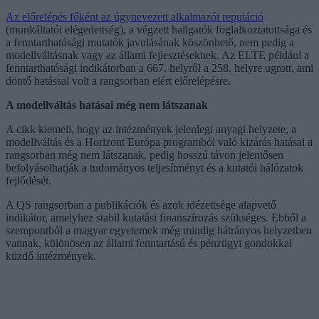
Az előrelépés főként az úgynevezett alkalmazói reputáció
(munkáltatói elégedettség), a végzett hallgatók foglalkoztatottsága és
a fenntarthatósági mutatók javulásának köszönhető, nem pedig a
modellváltásnak vagy az állami fejlesztéseknek. Az ELTE például a
fenntarthatósági indikátorban a 667. helyről a 258. helyre ugrott, ami
döntő hatással volt a rangsorban elért előrelépésre.
A modellváltás hatásai még nem látszanak
A cikk kiemeli, hogy az intézmények jelenlegi anyagi helyzete, a
modellváltás és a Horizont Európa programból való kizárás hatásai a
rangsorban még nem látszanak, pedig hosszú távon jelentősen
befolyásolhatják a tudományos teljesítményt és a kutatói hálózatok
fejlődését.
A QS rangsorban a publikációk és azok idézettsége alapvető
indikátor, amelyhez stabil kutatási finanszírozás szükséges. Ebből a
szempontból a magyar egyetemek még mindig hátrányos helyzetben
vannak, különösen az állami fenntartású és pénzügyi gondokkal
küzdő intézmények.