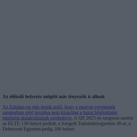
Az előkelő helyezés mögött más tényezők is állnak
Az Eduline-on már írtunk arról, hogy a magyar egyetemek
rangsorban elért javulása nem kizárólag a hazai felsőoktatás
minőségi átalakulásának eredménye.
A QS 2025-ös rangsora szerint
az ELTE 130 helyet javított, a Szegedi Tudományegyetem 30-at, a
Debreceni Egyetem pedig 100 helyet.