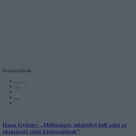
Hozzászólások
Hana György: „Méltóságot, tekintélyt kell adni az
oktatásról szóló közbeszédnek”