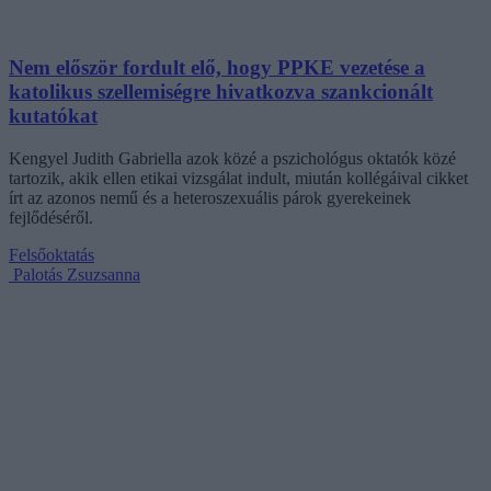
Nem először fordult elő, hogy PPKE vezetése a
katolikus szellemiségre hivatkozva szankcionált
kutatókat
Kengyel Judith Gabriella azok közé a pszichológus oktatók közé
tartozik, akik ellen etikai vizsgálat indult, miután kollégáival cikket
írt az azonos nemű és a heteroszexuális párok gyerekeinek
fejlődéséről.
Felsőoktatás
Palotás Zsuzsanna