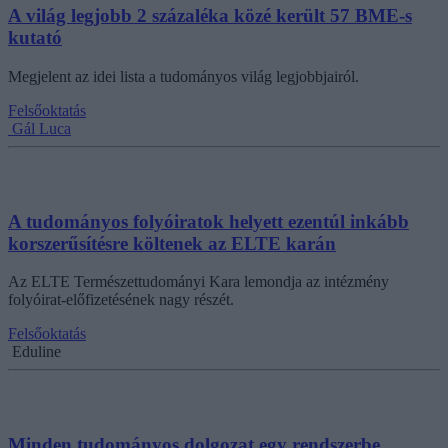
A világ legjobb 2 százaléka közé került 57 BME-s
kutató
Megjelent az idei lista a tudományos világ legjobbjairól.
Felsőoktatás
Gál Luca
A tudományos folyóiratok helyett ezentúl inkább
korszerűsítésre költenek az ELTE karán
Az ELTE Természettudományi Kara lemondja az intézmény
folyóirat-előfizetésének nagy részét.
Felsőoktatás
Eduline
Minden tudományos dolgozat egy rendszerbe