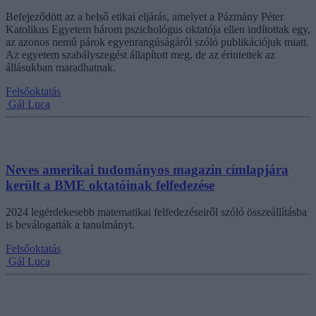
Befejeződött az a belső etikai eljárás, amelyet a Pázmány Péter
Katolikus Egyetem három pszichológus oktatója ellen indítottak egy,
az azonos nemű párok egyenrangúságáról szóló publikációjuk miatt.
Az egyetem szabályszegést állapított meg, de az érintettek az
állásukban maradhatnak.
Felsőoktatás
Gál Luca
Neves amerikai tudományos magazin címlapjára
került a BME oktatóinak felfedezése
2024 legérdekesebb matematikai felfedezéseiről szóló összeállításba
is beválogatták a tanulmányt.
Felsőoktatás
Gál Luca