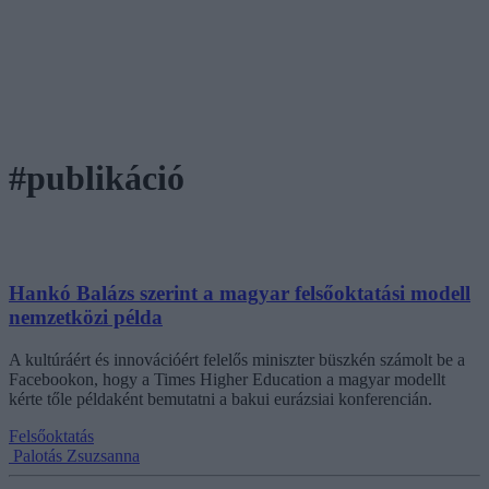
#publikáció
Hankó Balázs szerint a magyar felsőoktatási modell
nemzetközi példa
A kultúráért és innovációért felelős miniszter büszkén számolt be a
Facebookon, hogy a Times Higher Education a magyar modellt
kérte tőle példaként bemutatni a bakui eurázsiai konferencián.
Felsőoktatás
Palotás Zsuzsanna