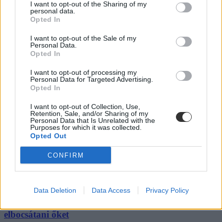
I want to opt-out of the Sharing of my
personal data.
Opted In
I want to opt-out of the Sale of my
Personal Data.
Opted In
I want to opt-out of processing my
Personal Data for Targeted Advertising.
Opted In
I want to opt-out of Collection, Use,
Retention, Sale, and/or Sharing of my
Personal Data that Is Unrelated with the
Purposes for which it was collected.
Opted Out
CONFIRM
Data Deletion
Data Access
Privacy Policy
Bár a Pázmány szerint a pszichológus oktatók
megszegték a szabályokat, nem áll szándékukban
elbocsátani őket