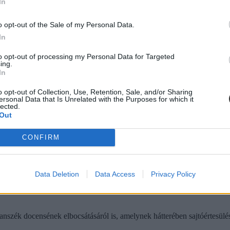
In
t összehívni, hanem a kollégák közössége tudna szólni. Sőt, a kollégá
esen nyilatkozzon a sajtóban.”
o opt-out of the Sale of my Personal Data.
In
lyzatok szerint minimum 50 százaléknak kell katolikusnak lennie az okta
to opt-out of processing my Personal Data for Targeted
ing.
In
o opt-out of Collection, Use, Retention, Sale, and/or Sharing
ersonal Data that Is Unrelated with the Purposes for which it
lected.
Out
CONFIRM
Data Deletion
Data Access
Privacy Policy
zék docensének elbocsátásáról is, amelynek hátterében sajtóértesülése