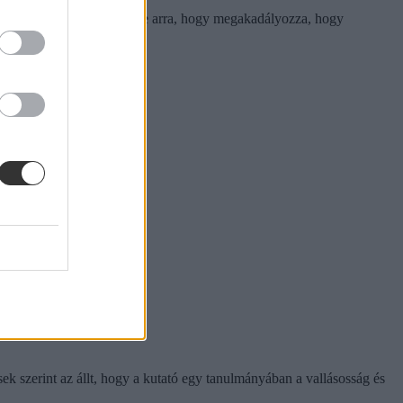
k közössége már képes lenne arra, hogy megakadályozza, hogy
tók közül.
k szerint az állt, hogy a kutató egy tanulmányában a vallásosság és