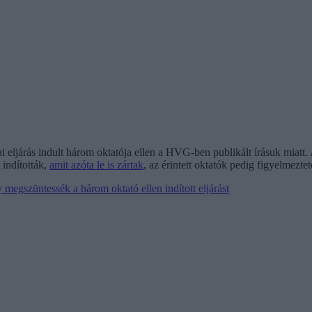
kai eljárás indult három oktatója ellen a HVG-ben publikált írásuk miat
 indították,
amit azóta le is zártak
, az érintett oktatók pedig figyelmezte
 megszüntessék a három oktató ellen indított eljárást