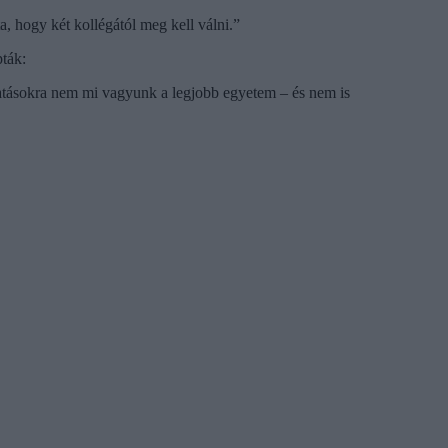
a, hogy két kollégától meg kell válni.”
ták:
atásokra nem mi vagyunk a legjobb egyetem – és nem is