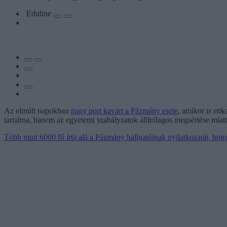
Eduline
Az elmúlt napokban
nagy port kavart a Pázmány esete
, amikor is eti
tartalma, hanem az egyetemi szabályzatok állítólagos megsértése miatt
Több mint 6000 fő írta alá a Pázmány hallgatóinak nyilatkozatát, hogy