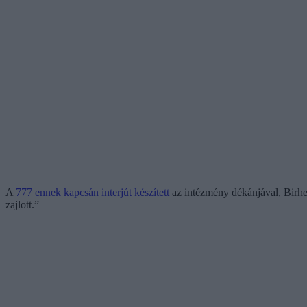
A
777 ennek kapcsán interjút készített
az intézmény dékánjával, Birher
zajlott.”