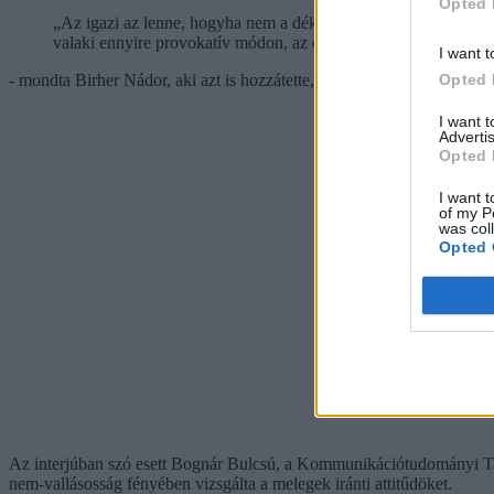
Opted 
„Az igazi az lenne, hogyha nem a dékánnak kéne etikai eljárás
valaki ennyire provokatív módon, az egyház tanításával ellentét
I want t
Opted 
- mondta Birher Nádor, aki azt is hozzátette, hogy az egyetemi szabá
I want 
Advertis
Opted 
I want t
of my P
was col
Opted 
Az interjúban szó esett Bognár Bulcsú, a Kommunikációtudományi Tans
nem-vallásosság fényében vizsgálta a melegek iránti attitűdöket.