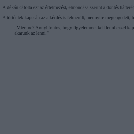
A dékán cáfolta ezt az értelmezést, elmondása szerint a döntés hátteré
A történtek kapcsán az a kérdés is felmerült, mennyire megengedett,
„Miért ne? Annyi fontos, hogy figyelemmel kell lenni ezzel k
akarunk az lenni.”