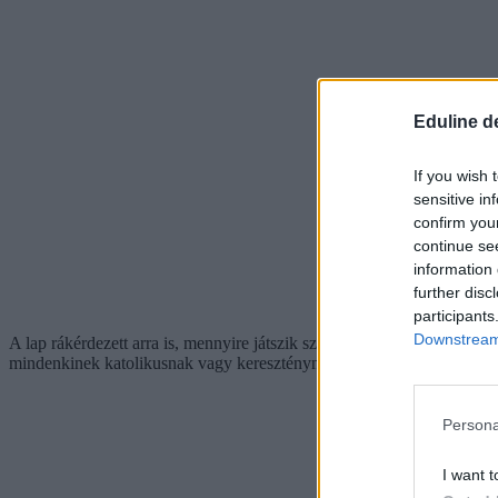
Eduline d
If you wish 
sensitive in
confirm you
continue se
information 
further disc
participants
Downstream 
A lap rákérdezett arra is, mennyire játszik szerepet a vallási hovatart
mindenkinek katolikusnak vagy kereszténynek lennie.
Persona
I want t