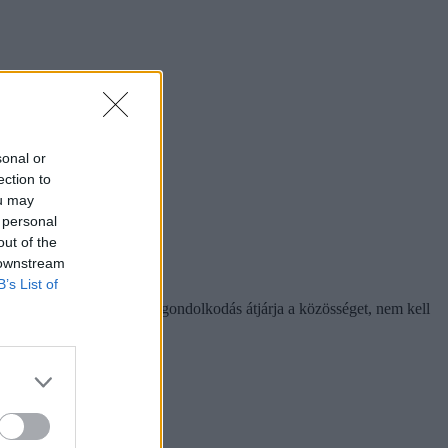
sonal or
ection to
ou may
 personal
out of the
 downstream
B’s List of
on fontos, hogy a katolikus gondolkodás átjárja a közösséget, nem kell