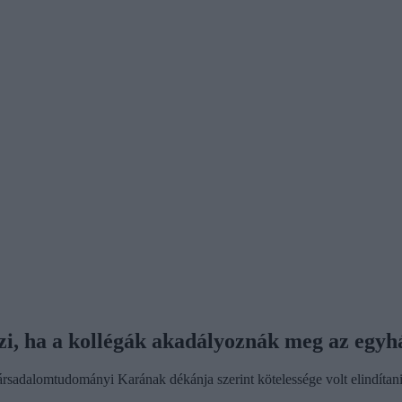
i, ha a kollégák akadályoznák meg az egyház
dalomtudományi Karának dékánja szerint kötelessége volt elindítani az e