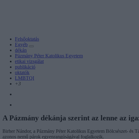
Felsőoktatás
Egyéb
dékán
Pázmány Péter Katolikus Egyetem
etikai vizsgálat
publikáció
oktatók
LMBTQI
+3
A Pázmány dékánja szerint az lenne az igaz
Birher Nándor, a Pázmány Péter Katolikus Egyetem Bölcsészet- és Társa
azonos nemű párok egyenrangúságával foglalkozik.