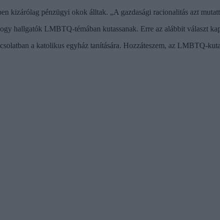
ben kizárólag pénzügyi okok álltak. „A gazdasági racionalitás azt mutatt
 hogy hallgatók LMBTQ-témában kutassanak. Erre az alábbit választ kap
apcsolatban a katolikus egyház tanítására. Hozzáteszem, az LMBTQ-kut