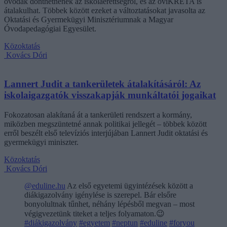
óvodák dönthetnének az iskolaérettségről, és az oviKRÉTA is
átalakulhat. Többek között ezeket a változtatásokat javasolta az
Oktatási és Gyermekügyi Minisztériumnak a Magyar
Óvodapedagógiai Egyesület.
Közoktatás
Kovács Dóri
Lannert Judit a tankerületek átalakításáról: Az
iskolaigazgatók visszakapják munkáltatói jogaikat
Fokozatosan alakítaná át a tankerületi rendszert a kormány,
miközben megszüntetné annak politikai jellegét – többek között
erről beszélt első televíziós interjújában Lannert Judit oktatási és
gyermekügyi miniszter.
Közoktatás
Kovács Dóri
@eduline.hu
Az első egyetemi ügyintézések között a
diákigazolvány igénylése is szerepel. Bár elsőre
bonyolultnak tűnhet, néhány lépésből megvan – most
végigvezetünk titeket a teljes folyamaton.😉
#diákigazolvány
#egyetem
#neptun
#eduline
#foryou