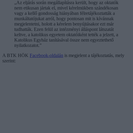
„Az eljárás során megállapításra került, hogy az oktatók
nem etikusan jártak el, mivel kérelmükben szándékosan
vagy a kellő gondosság hiányában félretájékoztatták a
munkáltatójukat arról, hogy pontosan mit is kívánnak
megjelentetni, holott a kérelem benyújtásakor ezt már
tudhatták. Ezen felül az intézményi álláspont látszatát
keltve, a katolikus egyetem oktatóiként tették a jelzett, a
Katolikus Egyház tanításával össze nem egyeztethető
nyilatkozatot.”
A BTK HÖK
Facebook-oldalán
is megjelent a tájékoztatás, mely
szerint: