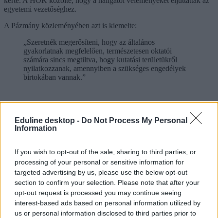
kérte. A HÖK közölte, hogy a hallgatói véleményeket eljuttatták az
egyetemi vezetőséghez.
A Pázmány közleményében azt is kiemelte:
„Szeretnék megerősíteni, hogy az általános
gyakorlatnak megfelelően, természetesen oktatói
számára sincs megtiltva, hogy kutatási területükről
nyilatkozzanak, amennyiben a szükséges engedélyek
birtokában vannak.”
Eduline desktop -
Do Not Process My Personal
Information
If you wish to opt-out of the sale, sharing to third parties, or
processing of your personal or sensitive information for
targeted advertising by us, please use the below opt-out
section to confirm your selection. Please note that after your
opt-out request is processed you may continue seeing
interest-based ads based on personal information utilized by
us or personal information disclosed to third parties prior to