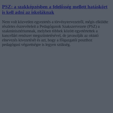
PSZ: a szakképzésben a felelősség mellett hatáskört
is kell adni az iskoláknak
Nem volt közvetlen egyeztetés a törvénytervezetről, mégis elküldte
részletes észrevételeit a Pedagógusok Szakszervezete (PSZ) a
szakminisztériumnak, melyben többek között egyetértettek a
kancellári rendszer megszüntetésével, de javasolják az oktató
elnevezés kivezetését és azt, hogy a főigazgatói poszthoz
pedagógusi végzettségre is legyen szükség.