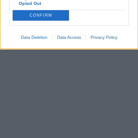
Opted Out
CONFIRM
pszichológus
Pázmány Péter Katolikus Egyetem
etikai vizsgálat
publikáció
Data Deletion
Data Access
Privacy Policy
LMBTQI