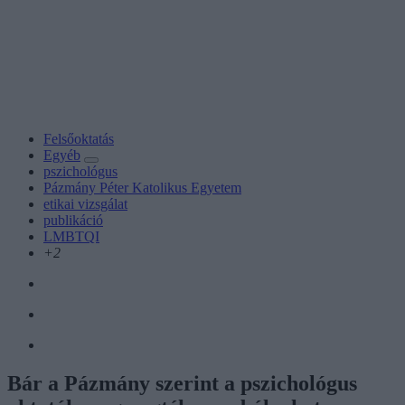
Felsőoktatás
Egyéb
pszichológus
Pázmány Péter Katolikus Egyetem
etikai vizsgálat
publikáció
LMBTQI
+2
Bár a Pázmány szerint a pszichológus