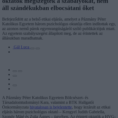
oktatók megszegték a szabályokat, nem
áll szándékukban elbocsátani őket
Befejeződött az a belső etikai eljárás, amelyet a Pázmány Péter
Katolikus Egyetem három pszichológus oktatója ellen indítottak egy,
az azonos nemű párok egyenrangúságáról szóló publikációjuk miatt.
Az egyetem szabályszegést állapított meg, de az érintettek az
állásukban maradhatnak.
Gál Luca
A Pázmány Péter Katolikus Egyetem Bölcsészet- és
Társadalomtudományi Kara, valamint a BTK Hallgatói
Önkormányzata
hivatalosan is bejelentette
, hogy lezárult az etikai
eljárás három pszichológus oktató – Kengyel Judith Gabriella,
Szondy Máté és Zsila Ágnes – ügyében. Az érintett oktatók a HVG-