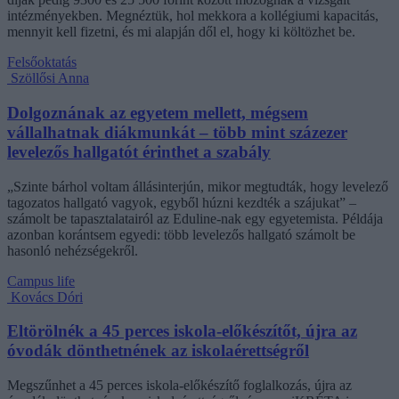
intézményekben. Megnéztük, hol mekkora a kollégiumi kapacitás,
mennyit kell fizetni, és mi alapján dől el, hogy ki költözhet be.
Felsőoktatás
Szöllősi Anna
Dolgoznának az egyetem mellett, mégsem
vállalhatnak diákmunkát – több mint százezer
levelezős hallgatót érinthet a szabály
„Szinte bárhol voltam állásinterjún, mikor megtudták, hogy levelező
tagozatos hallgató vagyok, egyből húzni kezdték a szájukat” –
számolt be tapasztalatairól az Eduline-nak egy egyetemista. Példája
azonban korántsem egyedi: több levelezős hallgató számolt be
hasonló nehézségekről.
Campus life
Kovács Dóri
Eltörölnék a 45 perces iskola-előkészítőt, újra az
óvodák dönthetnének az iskolaérettségről
Megszűnhet a 45 perces iskola-előkészítő foglalkozás, újra az