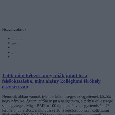
Hozzászólások
Több mint kétszer annyi diák jutott be a
felsőoktatásba, mint ahány kollégiumi férőhely
összesen van
Nemcsak abban vannak jelentős különbségek az egyetemek között,
hogy hány kollégiumi férőhely jut a hallgatókra, a térítési díj összege
sem egységes. Míg a BME-n 100 újonnan felvett egyetemistára 76
férőhely jut, a BGE-n mindössze 16, a legolcsóbb havi kollégiumi
díjak pedig 9300 és 25 500 forint között mozognak a vizsgált