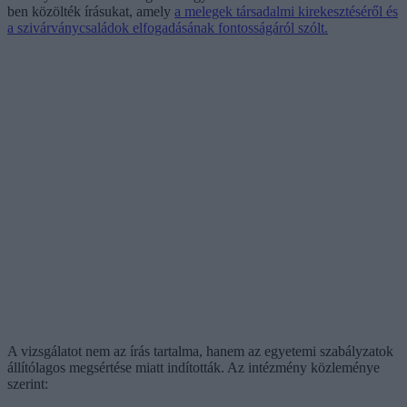
ben közölték írásukat, amely
a melegek társadalmi kirekesztéséről és
a szivárványcsaládok elfogadásának fontosságáról szólt.
A vizsgálatot nem az írás tartalma, hanem az egyetemi szabályzatok
állítólagos megsértése miatt indították. Az intézmény közleménye
szerint: