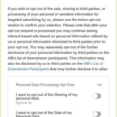
If you wish to opt-out of the sale, sharing to third parties, or
processing of your personal or sensitive information for
targeted advertising by us, please use the below opt-out
section to confirm your selection. Please note that after your
opt-out request is processed you may continue seeing
interest-based ads based on personal information utilized by
us or personal information disclosed to third parties prior to
your opt-out. You may separately opt-out of the further
disclosure of your personal information by third parties on the
IAB’s list of downstream participants. This information may
also be disclosed by us to third parties on the
IAB’s List of
Downstream Participants
that may further disclose it to other
third parties.
Personal Data Processing Opt Outs
A sorkatonaságot megtagadó mozgalom nem új keletű: 2001-ben
I want to opt-out of the Sharing of my
hatvankét izraeli középiskolás írt nyílt levelet az akkori
personal data.
miniszterelnöknek, Ariel Saronnak. Nem sokkal később
Opted In
háromszázan toldották hozzá aláírásukat. Egyikük volt Haggai
Matar, a Shministim-mozgalom alapítója. Miután nem csupán
I want to opt-out of the Sale of my
megtagadta a szolgálatot, hanem szervezkedett, és a nyilvánosságot
Personal Data.