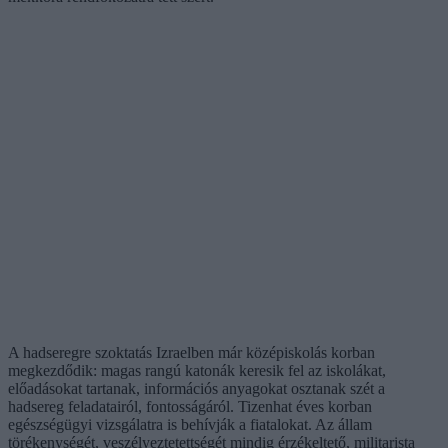
A hadseregre szoktatás Izraelben már középiskolás korban
megkezdődik: magas rangú katonák keresik fel az iskolákat,
előadásokat tartanak, információs anyagokat osztanak szét a
hadsereg feladatairól, fontosságáról. Tizenhat éves korban
egészségügyi vizsgálatra is behívják a fiatalokat. Az állam
törékenységét, veszélyeztetettségét mindig érzékeltető, militarista