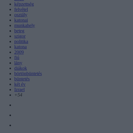
képzettség
felvétel
osztály
katonai
munkahely
beteg
szigor
politika
katona
2009
fiú
lány
diákok
börtönbüntetés
büntetés
két év
Izrael
+54