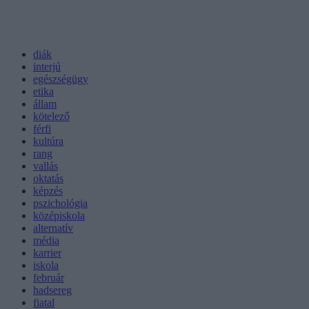
diák
interjú
egészségügy
etika
állam
kötelező
férfi
kultúra
rang
vallás
oktatás
képzés
pszichológia
középiskola
alternatív
média
karrier
iskola
február
hadsereg
fiatal