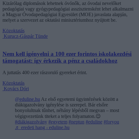
Kizárólag diplomások lehetnek óvónők, az óvodai nevelőket
pedagógiai vagy gyógypedagógiai asszisztensként lehet alkalmazni
a Magyar Óvodapedagógiai Egyesület (MOE) javaslata alapján,
melyet a szervezet az oktatási minisztériumhoz nyújtott be.
Közoktatás
Kurucz-Gáspár Tünde
Nem kell igényelni a 100 ezer forintos iskolakezdési
támogatást: így érkezik a pénz a családokhoz
A juttatás 400 ezer rászoruló gyereket érint.
Közoktatás
Kovács Dóri
@eduline.hu
Az első egyetemi ügyintézések között a
diákigazolvány igénylése is szerepel. Bár elsőre
bonyolultnak tűnhet, néhány lépésből megvan – most
végigvezetünk titeket a teljes folyamaton.😉
#diákigazolvány
#egyetem
#neptun
#eduline
#foryou
♬ eredeti hang - eduline.hu