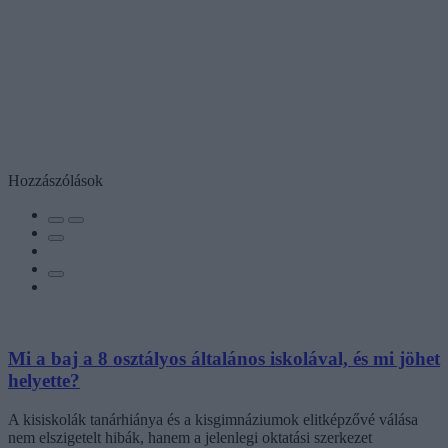
Hozzászólások
Mi a baj a 8 osztályos általános iskolával, és mi jöhet
helyette?
A kisiskolák tanárhiánya és a kisgimnáziumok elitképzővé válása
nem elszigetelt hibák, hanem a jelenlegi oktatási szerkezet