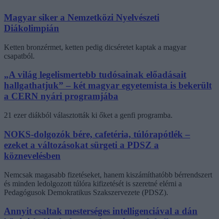
Magyar siker a Nemzetközi Nyelvészeti
Diákolimpián
Ketten bronzérmet, ketten pedig dicséretet kaptak a magyar
csapatból.
„A világ legelismertebb tudósainak előadásait
hallgathatjuk” – két magyar egyetemista is bekerült
a CERN nyári programjába
21 ezer diákból választották ki őket a genfi programba.
NOKS-dolgozók bére, cafetéria, túlórapótlék –
ezeket a változásokat sürgeti a PDSZ a
köznevelésben
Nemcsak magasabb fizetéseket, hanem kiszámíthatóbb bérrendszert
és minden ledolgozott túlóra kifizetését is szeretné elérni a
Pedagógusok Demokratikus Szakszervezete (PDSZ).
Annyit csaltak mesterséges intelligenciával a dán