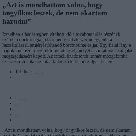
„Azt is mondhattam volna, hogy
öngyilkos leszek, de nem akartam
hazudni”
Izraelben a hadseregben eltöltött idő a továbbtanulás részének
számít, ennek megtagadása pedig sokak szerint egyenlő a
hazaárulással, amiért letöltendő börtönbüntetés jár. Egy fiatal lány a
napokban kezdi meg börtönbüntetését, melyet a sorkatonai szolgálat
megtagadásáért kapott. Az izraeli tinédzserek immár mozgalomba
szerveződve tiltakoznak a kötelező katonai szolgálat ellen.
Eduline
„Azt is mondhattam volna, hogy öngyilkos leszek, de nem akartam
hazudni” – nyilatkozta a tizenkilenc éves izraeli Emelia Marcovich,