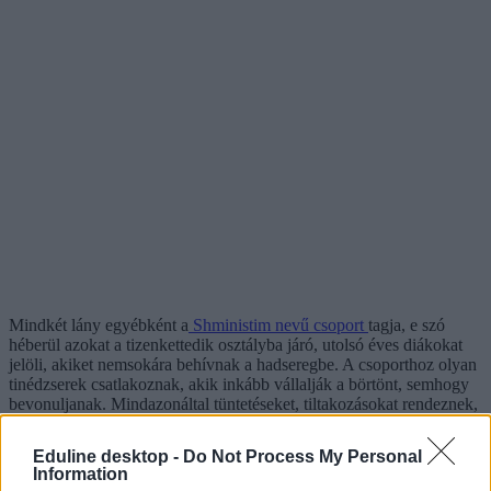
Mindkét lány egyébként a
Shministim nevű csoport
tagja, e szó
héberül azokat a tizenkettedik osztályba járó, utolsó éves diákokat
jelöli, akiket nemsokára behívnak a hadseregbe. A csoporthoz olyan
tinédzserek csatlakoznak, akik inkább vállalják a börtönt, semhogy
bevonuljanak. Mindazonáltal tüntetéseket, tiltakozásokat rendeznek,
folyamatosan nyilatkoznak az izraeli médiának, és most éppen
Emelia bebörtönzése kapcsán szerveznek szolidaritási akciókat.
Eduline desktop -
Do Not Process My Personal
Information