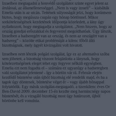
Izraelben megtagadni a honvédő szolgálatot szinte egyet jelent az
árulással, az államellenességgel. „Nem is vagy izraeli” – kiabálták
Emelia után is az utcán. Tettének súlyosságát jelzi, hogy korántsem
biztos, hogy megússza csupán egy hónap börtönnel. Mikor
sorkötelességének kezdetének időpontja közeledett, a lány úgy
nyilatkozott, hogy megtagadja a szolgálatot. „Nem hiszem, hogy az
ország gondjai erőszakkal és fegyverrel megoldhatóak. Úgy látszik,
Izraelben a hadseregért van az ország, és nem az országért van a
hadsereg” – közölte etikai problémáját a kilenc főből álló
bizottságnak, mely ügyét kivizsgálni volt hivatott.
Izraelben nem létezik polgári szolgálat, így ez az alternatíva szóba
sem jöhetett, a bizottság viszont felajánlotta a lánynak, hogy
kötelezettségének eleget tehet egy fegyver nélküli egységben.
Emelia ezt nem fogadta el – számára ez ugyanúgy a hadseregben
való szolgálatot jelentené - így a börtön vár rá. Február elején
kezdődő büntetése után újból bizottság elé rendelik majd, és ha a
tagok úgy döntenek, büntetése véget ér – vagy újabb hónappal
folytatódik. Egy másik szolgálat-megtagadó, a tizenkilenc éves Or
Ben-David 2009. december 15-én kezdte meg harmincnégy napos
büntetését, és a vizsgáló bizottság most úgy határozott, újból
börtönbe kell vonulnia.