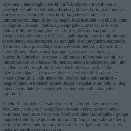
Izraelben a hadseregben eltöltött idő és képzés a továbbtanulás
részének számít. Az iskolakötelezettség öt éves kortól tizenhat éves
korig tart, és tizennyolc éves korig ingyenes a tanulás. A
túlnyomórészt állami és kevés magán középiskolák – csak úgy, mint
az alapfokú oktatás - vallásilag szegregáltak, azaz zsidó és arab
diákok külön intézményben szerzik meg bizonyítványukat. A
középiskolát követően a férfiak legalább három, a nők minimum két
évet töltenek a hadseregnél, és sajátítják el a honvédelmi alaptudást.
Az arab diákok postaládájába nem érkezik behívó, ám közülük is
egyre többen jelentkeznek katonának, és nyernek felvételt,
karrierjük építésében ez ugyanis különösen jó pontnak számít. Az
ultraortodoxok és a házas nők mentesülnek a kötelezettség alól, ám
az állam az elvi megfontolásból ellenállókkal, a pacifistákkal –
köztük Emeliával – nem tesz kivételt. Ezért közülük sokan – és
persze olyanok is, akik más okból ódzkodnak a katonásditól –
megpróbálnak a kötelező pszichológiai vizsgálat során lelki és idegi
bajokat szimulálni: e betegeknek szintén nem kell laktanyába
vonulniuk.
Emelia Marcovich és társai ügye azért is ver fel nagy port, mert
Izraelben a sorkatonai szolgálat nem csak a képzettség elemének
tekinthető, hanem az 1948-ban létrehozott állam kultúrájába egyfajta
magától értetődő, beágyazott rítussá vált. Nincs munkahelyi interjú,
ahol ne kérdeznének rá, hogy hol s merre szolgált a delikvens, és
mekkora rendfokozatra tett szert.