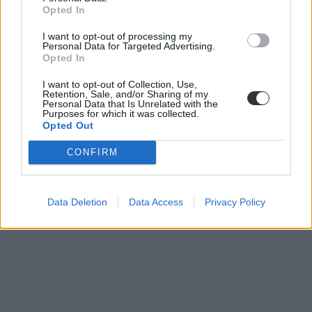
felhasználva tiltakozott, a meg-meghosszabbított börtönbüntetések
Opted In
után katonai bíróság elé került, és négy társával együtt plusz két évet
szabtak ki rá. A most huszonkét éves fiú ráadásul nem is vallja
I want to opt-out of processing my
magát pacifistának, ő Izrael azon politikája ellen tiltakozott, hogy
Personal Data for Targeted Advertising.
fiatal sorkötelesként palesztinok ellen vessék be. Egy hónap múlva,
Opted In
Emelia börtönbüntetésének lejártakor kiderülhet, szelídült-e az állam
szigora, és akarnak-e újra példát statuálni a fiatal pacifista
I want to opt-out of Collection, Use,
Retention, Sale, and/or Sharing of my
megregulázásával.
Personal Data that Is Unrelated with the
Purposes for which it was collected.
eduline
Opted Out
CONFIRM
Data Deletion
Data Access
Privacy Policy