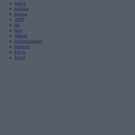
szigor
politika
katona
2009
fiú
lány
diákok
börtönbüntetés
büntetés
két év
Izrael