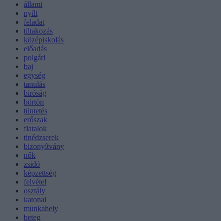
állami
nyílt
feladat
tiltakozás
középiskolás
előadás
polgári
baj
egység
tanulás
bíróság
börtön
tüntetés
erőszak
fiatalok
tinédzserek
bizonyítvány
nők
zsidó
képzettség
felvétel
osztály
katonai
munkahely
beteg