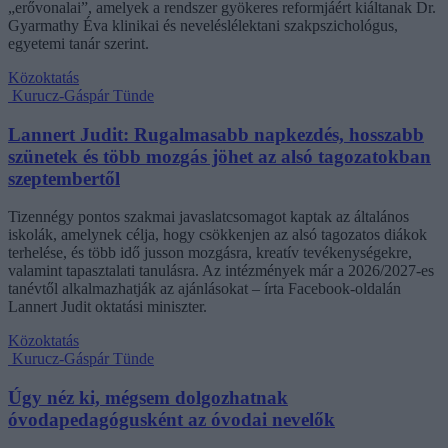
„erővonalai”, amelyek a rendszer gyökeres reformjáért kiáltanak Dr.
Gyarmathy Éva klinikai és neveléslélektani szakpszichológus,
egyetemi tanár szerint.
Közoktatás
Kurucz-Gáspár Tünde
Lannert Judit: Rugalmasabb napkezdés, hosszabb
szünetek és több mozgás jöhet az alsó tagozatokban
szeptembertől
Tizennégy pontos szakmai javaslatcsomagot kaptak az általános
iskolák, amelynek célja, hogy csökkenjen az alsó tagozatos diákok
terhelése, és több idő jusson mozgásra, kreatív tevékenységekre,
valamint tapasztalati tanulásra. Az intézmények már a 2026/2027-es
tanévtől alkalmazhatják az ajánlásokat – írta Facebook-oldalán
Lannert Judit oktatási miniszter.
Közoktatás
Kurucz-Gáspár Tünde
Úgy néz ki, mégsem dolgozhatnak
óvodapedagógusként az óvodai nevelők