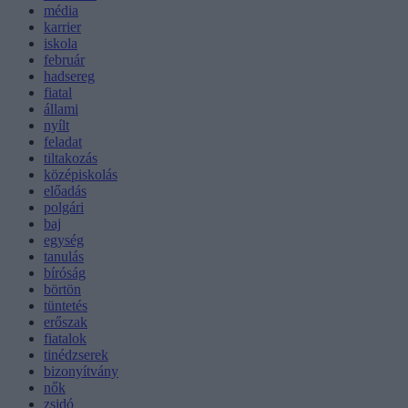
média
karrier
iskola
február
hadsereg
fiatal
állami
nyílt
feladat
tiltakozás
középiskolás
előadás
polgári
baj
egység
tanulás
bíróság
börtön
tüntetés
erőszak
fiatalok
tinédzserek
bizonyítvány
nők
zsidó