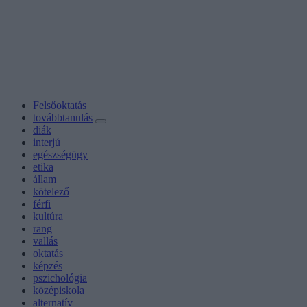
Felsőoktatás
továbbtanulás
diák
interjú
egészségügy
etika
állam
kötelező
férfi
kultúra
rang
vallás
oktatás
képzés
pszichológia
középiskola
alternatív