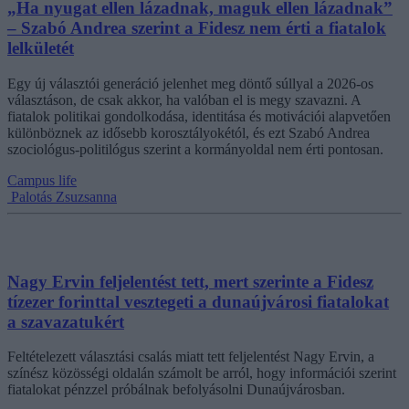
„Ha nyugat ellen lázadnak, maguk ellen lázadnak”
– Szabó Andrea szerint a Fidesz nem érti a fiatalok
lelkületét
Egy új választói generáció jelenhet meg döntő súllyal a 2026-os
választáson, de csak akkor, ha valóban el is megy szavazni. A
fiatalok politikai gondolkodása, identitása és motivációi alapvetően
különböznek az idősebb korosztályokétól, és ezt Szabó Andrea
szociológus-politilógus szerint a kormányoldal nem érti pontosan.
Campus life
Palotás Zsuzsanna
Nagy Ervin feljelentést tett, mert szerinte a Fidesz
tízezer forinttal vesztegeti a dunaújvárosi fiatalokat
a szavazatukért
Feltételezett választási csalás miatt tett feljelentést Nagy Ervin, a
színész közösségi oldalán számolt be arról, hogy információi szerint
fiatalokat pénzzel próbálnak befolyásolni Dunaújvárosban.