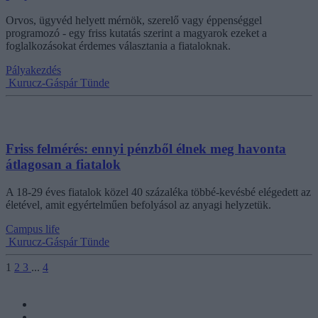
Orvos, ügyvéd helyett mérnök, szerelő vagy éppenséggel
programozó - egy friss kutatás szerint a magyarok ezeket a
foglalkozásokat érdemes választania a fiataloknak.
Pályakezdés
Kurucz-Gáspár Tünde
Friss felmérés: ennyi pénzből élnek meg havonta
átlagosan a fiatalok
A 18-29 éves fiatalok közel 40 százaléka többé-kevésbé elégedett az
életével, amit egyértelműen befolyásol az anyagi helyzetük.
Campus life
Kurucz-Gáspár Tünde
1
2
3
...
4