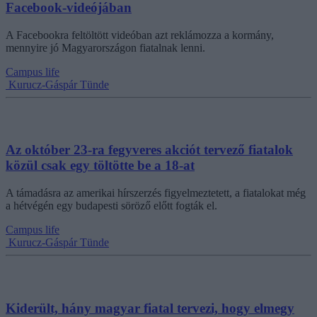
Facebook-videójában
A Facebookra feltöltött videóban azt reklámozza a kormány,
mennyire jó Magyarországon fiatalnak lenni.
Campus life
Kurucz-Gáspár Tünde
Az október 23-ra fegyveres akciót tervező fiatalok
közül csak egy töltötte be a 18-at
A támadásra az amerikai hírszerzés figyelmeztetett, a fiatalokat még
a hétvégén egy budapesti söröző előtt fogták el.
Campus life
Kurucz-Gáspár Tünde
Kiderült, hány magyar fiatal tervezi, hogy elmegy