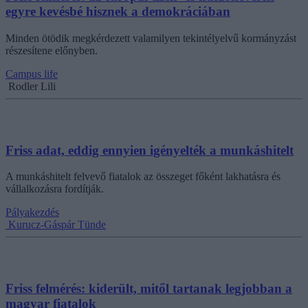
egyre kevésbé hisznek a demokráciában
Minden ötödik megkérdezett valamilyen tekintélyelvű kormányzást
részesítene előnyben.
Campus life
Rodler Lili
Friss adat, eddig ennyien igényelték a munkáshitelt
A munkáshitelt felvevő fiatalok az összeget főként lakhatásra és
vállalkozásra fordítják.
Pályakezdés
Kurucz-Gáspár Tünde
Friss felmérés: kiderült, mitől tartanak legjobban a
magyar fiatalok