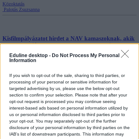
Közoktatás
Palotás Zsuzsanna
Kisfilmpályázatot hirdet a NAV kamaszoknak, akik
bemutathatják, hogy lehet nemet mondani a
dohányzásra
Eduline desktop -
Do Not Process My Personal
Information
A magyar diákok élen járnak az e-cigaretta kipróbálásában.
Közoktatás
If you wish to opt-out of the sale, sharing to third parties, or
Fuchs Viktória
processing of your personal or sensitive information for
targeted advertising by us, please use the below opt-out
section to confirm your selection. Please note that after your
opt-out request is processed you may continue seeing
interest-based ads based on personal information utilized by
Kocsis Máté szerint a mai fiatalok nagyon szerencsés
us or personal information disclosed to third parties prior to
korban élnek, és sokkal jobb dolguk van, mint a
your opt-out. You may separately opt-out of the further
szüleiknek
disclosure of your personal information by third parties on the
IAB’s list of downstream participants. This information may
A tabi lakossági fórumon Kocsis Mátét arról is kérdezték, hogyan