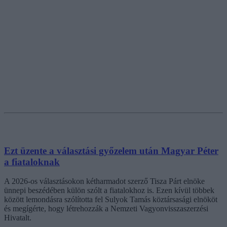
Ezt üzente a választási győzelem után Magyar Péter
a fiataloknak
A 2026-os választásokon kétharmadot szerző Tisza Párt elnöke
ünnepi beszédében külön szólt a fiatalokhoz is. Ezen kívül többek
között lemondásra szólította fel Sulyok Tamás köztársasági elnököt
és megígérte, hogy létrehozzák a Nemzeti Vagyonvisszaszerzési
Hivatalt.