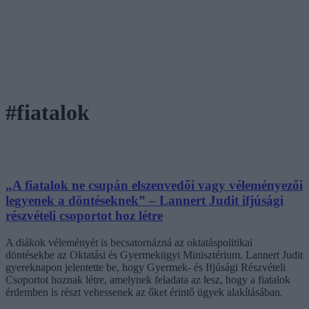
#fiatalok
„A fiatalok ne csupán elszenvedői vagy véleményezői
legyenek a döntéseknek” – Lannert Judit ifjúsági
részvételi csoportot hoz létre
A diákok véleményét is becsatornázná az oktatáspolitikai
döntésekbe az Oktatási és Gyermekügyi Minisztérium. Lannert Judit
gyereknapon jelentette be, hogy Gyermek- és Ifjúsági Részvételi
Csoportot hoznak létre, amelynek feladata az lesz, hogy a fiatalok
érdemben is részt vehessenek az őket érintő ügyek alakításában.