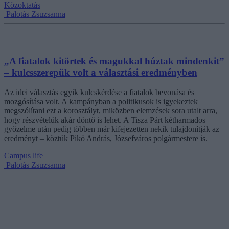
Közoktatás
Palotás Zsuzsanna
„A fiatalok kitörtek és magukkal húztak mindenkit”
– kulcsszerepük volt a választási eredményben
Az idei választás egyik kulcskérdése a fiatalok bevonása és
mozgósítása volt. A kampányban a politikusok is igyekeztek
megszólítani ezt a korosztályt, miközben elemzések sora utalt arra,
hogy részvételük akár döntő is lehet. A Tisza Párt kétharmados
győzelme után pedig többen már kifejezetten nekik tulajdonítják az
eredményt – köztük Pikó András, Józsefváros polgármestere is.
Campus life
Palotás Zsuzsanna