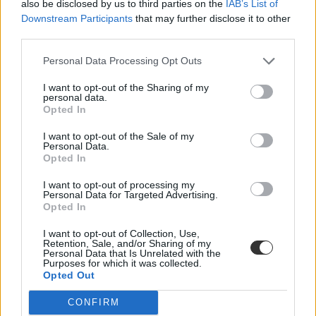
lehetne bevonni a fiatalokat a politikába. Szerinte nincs ok az
also be disclosed by us to third parties on the
IAB’s List of
aggodalomra, mert ha ezek a fiatalok majd családot alapítanak,
Downstream Participants
that may further disclose it to other
minden megváltozik a fejükben.
third parties.
Campus life
Personal Data Processing Opt Outs
Fuchs Viktória
I want to opt-out of the Sharing of my
personal data.
Opted In
Kiderült, mennyit költenek a 30 év alattiak
I want to opt-out of the Sale of my
karácsonyi ajándékra
Personal Data.
Opted In
Eláruljuk, többet költenek, mint tavaly.
I want to opt-out of processing my
Personal Data for Targeted Advertising.
Campus life
Opted In
Kurucz-Gáspár Tünde
I want to opt-out of Collection, Use,
Retention, Sale, and/or Sharing of my
Personal Data that Is Unrelated with the
Purposes for which it was collected.
"A fesztiválokon mocskos fideszező fiatalok nem
Opted Out
feltétlenül reprezentálják egész generációjukat"
CONFIRM