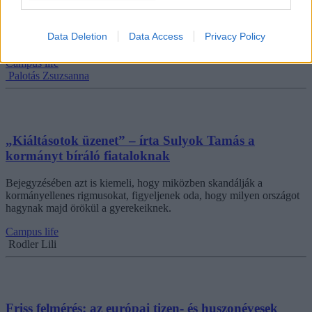
Tényleg elveszítette a fiatalokat a Fidesz? Ifjúságkutatók és
politológusok szerint a rendszerben látszólag nincs társadalmi
mobilitás, a fiatalok pedig nepotizmust és kulturális elidegenedést
Data Deletion
Data Access
Privacy Policy
tapasztalnak.
Campus life
Palotás Zsuzsanna
„Kiáltásotok üzenet” – írta Sulyok Tamás a
kormányt bíráló fiataloknak
Bejegyzésében azt is kiemeli, hogy miközben skandálják a
kormányellenes rigmusokat, figyeljenek oda, hogy milyen országot
hagynak majd örökül a gyerekeiknek.
Campus life
Rodler Lili
Friss felmérés: az európai tizen- és huszonévesek