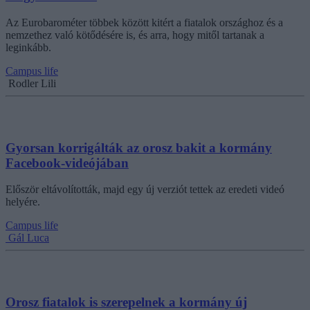
Az Eurobarométer többek között kitért a fiatalok országhoz és a
nemzethez való kötődésére is, és arra, hogy mitől tartanak a
leginkább.
Campus life
Rodler Lili
Gyorsan korrigálták az orosz bakit a kormány
Facebook-videójában
Először eltávolították, majd egy új verziót tettek az eredeti videó
helyére.
Campus life
Gál Luca
Orosz fiatalok is szerepelnek a kormány új