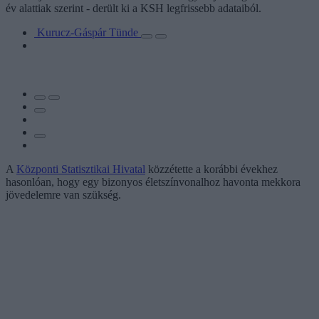
év alattiak szerint - derült ki a KSH legfrissebb adataiból.
Kurucz-Gáspár Tünde
A
Központi Statisztikai Hivatal
közzétette a korábbi évekhez
hasonlóan, hogy egy bizonyos életszínvonalhoz havonta mekkora
jövedelemre van szükség.