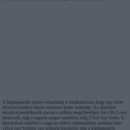
A legmagasabb iskolai végzettség is meghatározta, hogy egy adott
életszínvonalhoz kinek mennyire lenne szüksége. Az alapfokú
iskolával rendelkezők szerint a szűkös megélhetéshez havi 86,3 ezer
forint kell, míg a nagyon magas szintűhöz elég 274,6 ezer forint. A
diplomások körében a nagyon szűkös minimumhoz azonban havi
126,4 ezer forintra van szükség fejenként, míg a legmagasabb