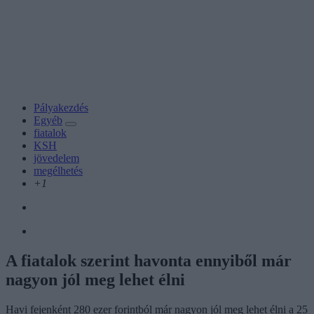
Pályakezdés
Egyéb
fiatalok
KSH
jövedelem
megélhetés
+1
A fiatalok szerint havonta ennyiből már
nagyon jól meg lehet élni
Havi fejenként 280 ezer forintból már nagyon jól meg lehet élni a 25