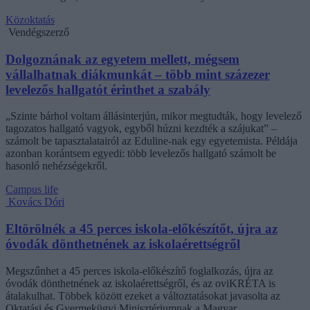
Közoktatás
Vendégszerző
Dolgoznának az egyetem mellett, mégsem
vállalhatnak diákmunkát – több mint százezer
levelezős hallgatót érinthet a szabály
„Szinte bárhol voltam állásinterjún, mikor megtudták, hogy levelező
tagozatos hallgató vagyok, egyből húzni kezdték a szájukat” –
számolt be tapasztalatairól az Eduline-nak egy egyetemista. Példája
azonban korántsem egyedi: több levelezős hallgató számolt be
hasonló nehézségekről.
Campus life
Kovács Dóri
Eltörölnék a 45 perces iskola-előkészítőt, újra az
óvodák dönthetnének az iskolaérettségről
Megszűnhet a 45 perces iskola-előkészítő foglalkozás, újra az
óvodák dönthetnének az iskolaérettségről, és az oviKRÉTA is
átalakulhat. Többek között ezeket a változtatásokat javasolta az
Oktatási és Gyermekügyi Minisztériumnak a Magyar