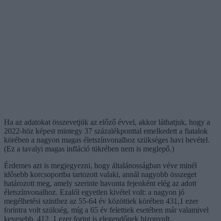
Ha az adatokat összevetjük az előző évvel, akkor láthatjuk, hogy a
2022-höz képest mintegy 37 százalékponttal emelkedett a fiatalok
körében a nagyon magas életszínvonalhoz szükséges havi bevétel.
(Ez a tavalyi magas infláció tükrében nem is meglepő.)
Érdemes azt is megjegyezni, hogy általánosságban véve minél
idősebb korcsoportba tartozott valaki, annál nagyobb összeget
határozott meg, amely szerinte havonta fejenként elég az adott
életszínvonalhoz. Ezalól egyetlen kivétel volt: a nagyon jó
megélhetési szinthez az 55-64 év közöttiek körében 431,1 ezer
forintra volt szükség, míg a 65 év felettiek esetében már valamivel
kevesebb, 412, 1 ezer forint is elegendőnek bizonyult.