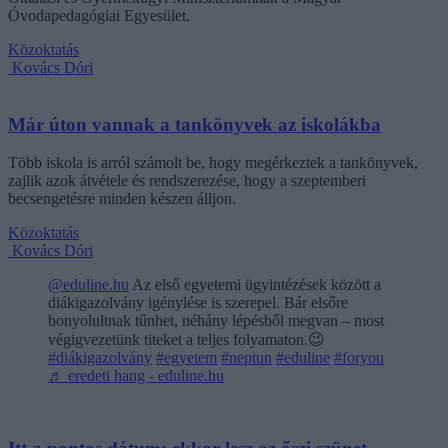
Óvodapedagógiai Egyesület.
Közoktatás
Kovács Dóri
Már úton vannak a tankönyvek az iskolákba
Több iskola is arról számolt be, hogy megérkeztek a tankönyvek,
zajlik azok átvétele és rendszerezése, hogy a szeptemberi
becsengetésre minden készen álljon.
Közoktatás
Kovács Dóri
@eduline.hu
Az első egyetemi ügyintézések között a
diákigazolvány igénylése is szerepel. Bár elsőre
bonyolultnak tűnhet, néhány lépésből megvan – most
végigvezetünk titeket a teljes folyamaton.😉
#diákigazolvány
#egyetem
#neptun
#eduline
#foryou
♬ eredeti hang - eduline.hu