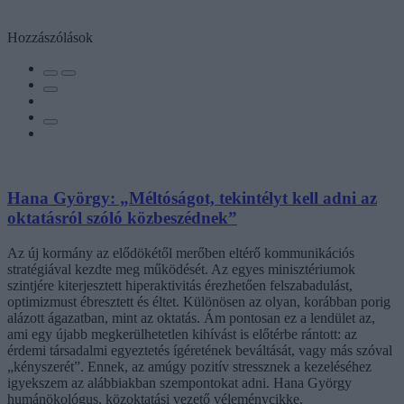
Hozzászólások
Hana György: „Méltóságot, tekintélyt kell adni az
oktatásról szóló közbeszédnek”
Az új kormány az elődökétől merőben eltérő kommunikációs
stratégiával kezdte meg működését. Az egyes minisztériumok
szintjére kiterjesztett hiperaktivitás érezhetően felszabadulást,
optimizmust ébresztett és éltet. Különösen az olyan, korábban porig
alázott ágazatban, mint az oktatás. Ám pontosan ez a lendület az,
ami egy újabb megkerülhetetlen kihívást is előtérbe rántott: az
érdemi társadalmi egyeztetés ígéretének beváltását, vagy más szóval
„kényszerét”. Ennek, az amúgy pozitív stressznek a kezeléséhez
igyekszem az alábbiakban szempontokat adni. Hana György
humánökológus, közoktatási vezető véleménycikke.