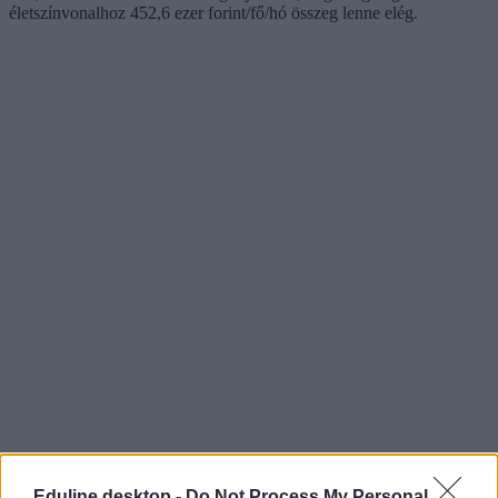
életszínvonalhoz 452,6 ezer forint/fő/hó összeg lenne elég.
Eduline desktop -
Do Not Process My Personal