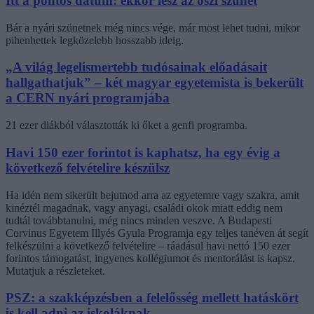
Itt a pontos dátum: ekkor lesz az őszi szünet
Bár a nyári szünetnek még nincs vége, már most lehet tudni, mikor
pihenhettek legközelebb hosszabb ideig.
„A világ legelismertebb tudósainak előadásait
hallgathatjuk” – két magyar egyetemista is bekerült
a CERN nyári programjába
21 ezer diákból választották ki őket a genfi programba.
Havi 150 ezer forintot is kaphatsz, ha egy évig a
következő felvételire készülsz
Ha idén nem sikerült bejutnod arra az egyetemre vagy szakra, amit
kinéztél magadnak, vagy anyagi, családi okok miatt eddig nem
tudtál továbbtanulni, még nincs minden veszve. A Budapesti
Corvinus Egyetem Illyés Gyula Programja egy teljes tanéven át segít
felkészülni a következő felvételire – ráadásul havi nettó 150 ezer
forintos támogatást, ingyenes kollégiumot és mentorálást is kapsz.
Mutatjuk a részleteket.
PSZ: a szakképzésben a felelősség mellett hatáskört
is kell adni az iskoláknak