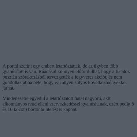
A portál szerint egy embert letartóztattak, de az ügyben több
gyanúsított is van. Ráadásul könnyen előfordulhat, hogy a fiatalok
pusztán szórakozásból tervezgették a fegyveres akciót, és nem
gondoltak abba bele, hogy ez milyen súlyos következményekkel
járhat.
Mindenesetre egyedül a letartóztatott fiatal nagyorú, akit
alkotmányos rend elleni szervezkedéssel gyanúsítanak, ezért pedig 5
és 10 közötti börtönbüntetést is kaphat.