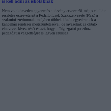
is kell adni az iskoláknak
Nem volt közvetlen egyeztetés a törvénytervezetről, mégis elküldte
részletes észrevételeit a Pedagógusok Szakszervezete (PSZ) a
szakminisztériumnak, melyben többek között egyetértettek a
kancellári rendszer megszüntetésével, de javasolják az oktató
elnevezés kivezetését és azt, hogy a főigazgatói poszthoz
pedagógusi végzettségre is legyen szükség.