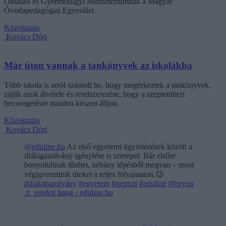
Oktatási és Gyermekügyi Minisztériumnak a Magyar
Óvodapedagógiai Egyesület.
Közoktatás
Kovács Dóri
Már úton vannak a tankönyvek az iskolákba
Több iskola is arról számolt be, hogy megérkeztek a tankönyvek,
zajlik azok átvétele és rendszerezése, hogy a szeptemberi
becsengetésre minden készen álljon.
Közoktatás
Kovács Dóri
@eduline.hu
Az első egyetemi ügyintézések között a
diákigazolvány igénylése is szerepel. Bár elsőre
bonyolultnak tűnhet, néhány lépésből megvan – most
végigvezetünk titeket a teljes folyamaton.😉
#diákigazolvány
#egyetem
#neptun
#eduline
#foryou
♬ eredeti hang - eduline.hu