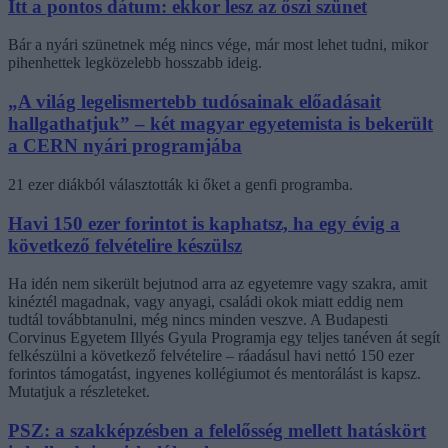
Itt a pontos dátum: ekkor lesz az őszi szünet
Bár a nyári szünetnek még nincs vége, már most lehet tudni, mikor
pihenhettek legközelebb hosszabb ideig.
„A világ legelismertebb tudósainak előadásait
hallgathatjuk” – két magyar egyetemista is bekerült
a CERN nyári programjába
21 ezer diákból választották ki őket a genfi programba.
Havi 150 ezer forintot is kaphatsz, ha egy évig a
következő felvételire készülsz
Ha idén nem sikerült bejutnod arra az egyetemre vagy szakra, amit
kinéztél magadnak, vagy anyagi, családi okok miatt eddig nem
tudtál továbbtanulni, még nincs minden veszve. A Budapesti
Corvinus Egyetem Illyés Gyula Programja egy teljes tanéven át segít
felkészülni a következő felvételire – ráadásul havi nettó 150 ezer
forintos támogatást, ingyenes kollégiumot és mentorálást is kapsz.
Mutatjuk a részleteket.
PSZ: a szakképzésben a felelősség mellett hatáskört