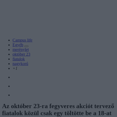
Campus life
Egyéb
merénylet
október 23
fiatalok
nagykorú
+1
Az október 23-ra fegyveres akciót tervező
fiatalok közül csak egy töltötte be a 18-at