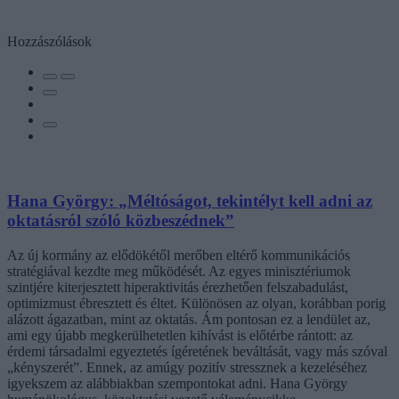
Hozzászólások
Hana György: „Méltóságot, tekintélyt kell adni az
oktatásról szóló közbeszédnek”
Az új kormány az elődökétől merőben eltérő kommunikációs
stratégiával kezdte meg működését. Az egyes minisztériumok
szintjére kiterjesztett hiperaktivitás érezhetően felszabadulást,
optimizmust ébresztett és éltet. Különösen az olyan, korábban porig
alázott ágazatban, mint az oktatás. Ám pontosan ez a lendület az,
ami egy újabb megkerülhetetlen kihívást is előtérbe rántott: az
érdemi társadalmi egyeztetés ígéretének beváltását, vagy más szóval
„kényszerét”. Ennek, az amúgy pozitív stressznek a kezeléséhez
igyekszem az alábbiakban szempontokat adni. Hana György