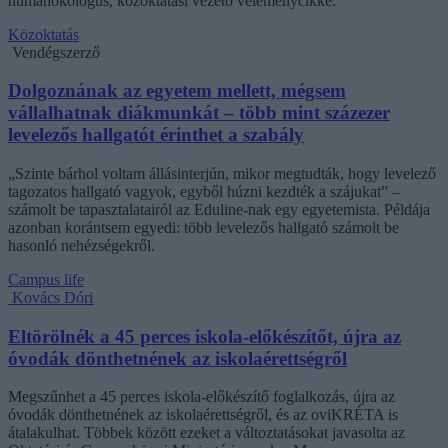
humánökológus, közoktatási vezető véleménycikke.
Közoktatás
Vendégszerző
Dolgoznának az egyetem mellett, mégsem
vállalhatnak diákmunkát – több mint százezer
levelezős hallgatót érinthet a szabály
„Szinte bárhol voltam állásinterjún, mikor megtudták, hogy levelező
tagozatos hallgató vagyok, egyből húzni kezdték a szájukat” –
számolt be tapasztalatairól az Eduline-nak egy egyetemista. Példája
azonban korántsem egyedi: több levelezős hallgató számolt be
hasonló nehézségekről.
Campus life
Kovács Dóri
Eltörölnék a 45 perces iskola-előkészítőt, újra az
óvodák dönthetnének az iskolaérettségről
Megszűnhet a 45 perces iskola-előkészítő foglalkozás, újra az
óvodák dönthetnének az iskolaérettségről, és az oviKRÉTA is
átalakulhat. Többek között ezeket a változtatásokat javasolta az