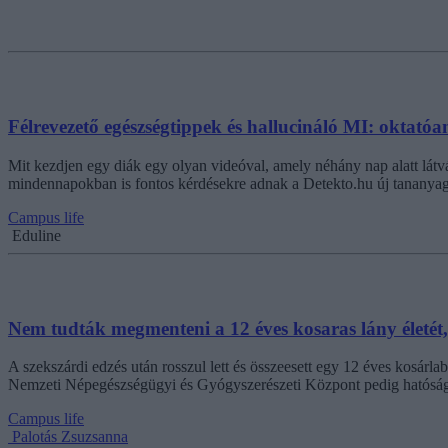
Félrevezető egészségtippek és hallucináló MI: oktató
Mit kezdjen egy diák egy olyan videóval, amely néhány nap alatt látvá
mindennapokban is fontos kérdésekre adnak a Detekto.hu új tananyag
Campus life
Eduline
Nem tudták megmenteni a 12 éves kosaras lány életét
A szekszárdi edzés után rosszul lett és összeesett egy 12 éves kosárl
Nemzeti Népegészségügyi és Gyógyszerészeti Központ pedig hatósági v
Campus life
Palotás Zsuzsanna