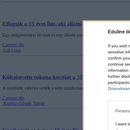
Elfogták a 15 éves fiút, aki állami informatikai rendsze
Eduline d
Egy polgármesteri hivatalt és egy állami szervezetet érintő hekkertámad
Campus life
If you wish 
Gál Luca
sensitive in
confirm you
continue se
information 
Kölcsönvette rokona kocsiját a 15 éves, a sötétben sz
further disc
participants
A rendőrök videóra vették a nem mindennapi autós üldözést.
Downstream 
Campus life
Kurucz-Gáspár Tünde
Persona
I want t