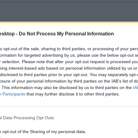
reket törhetett fel
esktop -
Do Not Process My Personal Information
ás mögött is a tinédzser állhat.
to opt-out of the sale, sharing to third parties, or processing of your per
formation for targeted advertising by us, please use the below opt-out s
r selection. Please note that after your opt-out request is processed y
eing interest-based ads based on personal information utilized by us or
disclosed to third parties prior to your opt-out. You may separately opt-
águldozott vele Sümegen
losure of your personal information by third parties on the IAB’s list of
. This information may also be disclosed by us to third parties on the
IA
Participants
that may further disclose it to other third parties.
l Data Processing Opt Outs
o opt-out of the Sharing of my personal data.