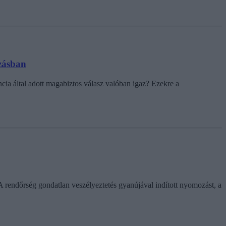
ozásban
cia által adott magabiztos válasz valóban igaz? Ezekre a
 A rendőrség gondatlan veszélyeztetés gyanújával indított nyomozást, a