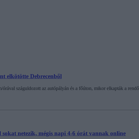
int elkötötte Debrecenből
órával száguldozott az autópályán és a főúton, mikor elkapták a rendőr
sokat netezik, mégis napi 4-6 órát vannak online