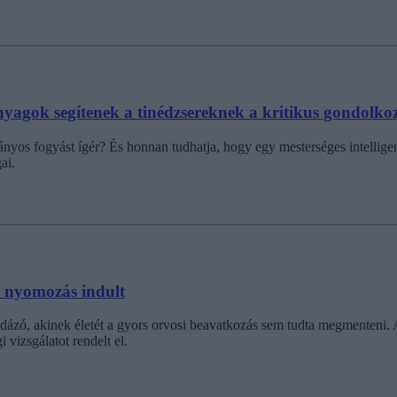
anyagok segítenek a tinédzsereknek a kritikus gondolk
nyos fogyást ígér? És honnan tudhatja, hogy egy mesterséges intelligen
ai.
, nyomozás indult
abdázó, akinek életét a gyors orvosi beavatkozás sem tudta megmenteni.
izsgálatot rendelt el.