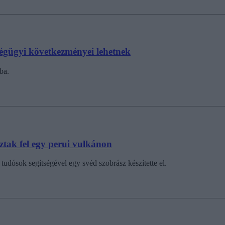
égügyi következményei lehetnek
ba.
oztak fel egy perui vulkánon
l tudósok segítségével egy svéd szobrász készítette el.