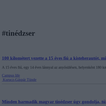
#tinédzser
100 kilométert vezette a 15 éves fiú a kisteherautót, m
A 15 éves fiú, egy 14 éves lánnyal az anyósülésen, helyenként 180 km/
Campus life
Kurucz-Gáspár Tünde
Minden harmadik magyar tinédzser úgy gondolja, túl 