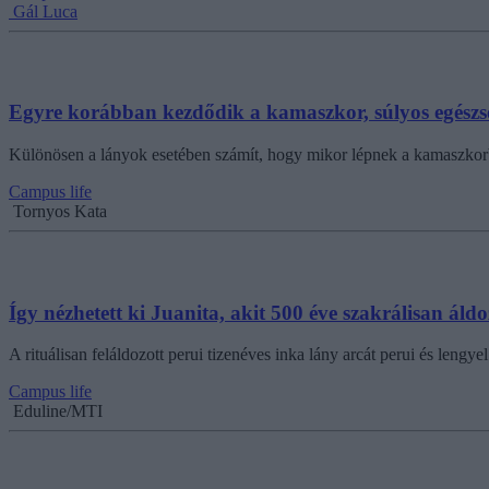
Gál Luca
Egyre korábban kezdődik a kamaszkor, súlyos egészs
Különösen a lányok esetében számít, hogy mikor lépnek a kamaszkor
Campus life
Tornyos Kata
Így nézhetett ki Juanita, akit 500 éve szakrálisan áld
A rituálisan feláldozott perui tizenéves inka lány arcát perui és lengye
Campus life
Eduline/MTI