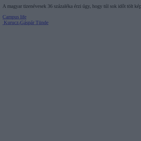
A magyar tizenévesek 36 százaléka érzi úgy, hogy túl sok időt tölt ké
Campus life
Kurucz-Gáspár Tünde