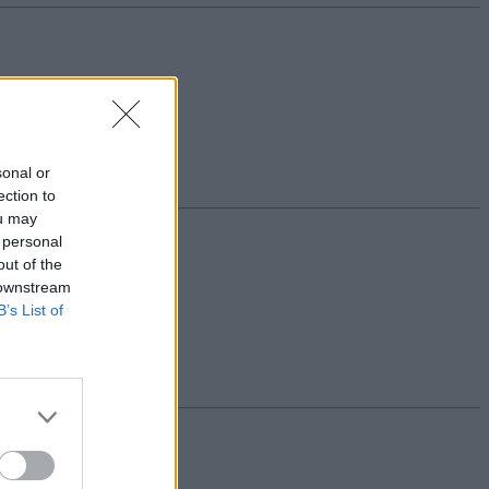
sonal or
ection to
ou may
 personal
out of the
 downstream
B’s List of