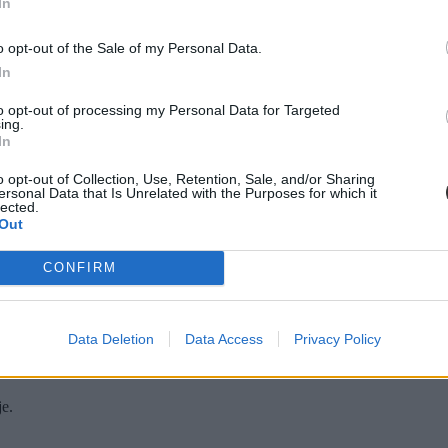
olája informatikai rendszerét
In
o opt-out of the Sale of my Personal Data.
In
to opt-out of processing my Personal Data for Targeted
ing.
In
o opt-out of Collection, Use, Retention, Sale, and/or Sharing
k tinédzsereket a várpalotai erdőben
ersonal Data that Is Unrelated with the Purposes for which it
lected.
Out
CONFIRM
Data Deletion
Data Access
Privacy Policy
je.