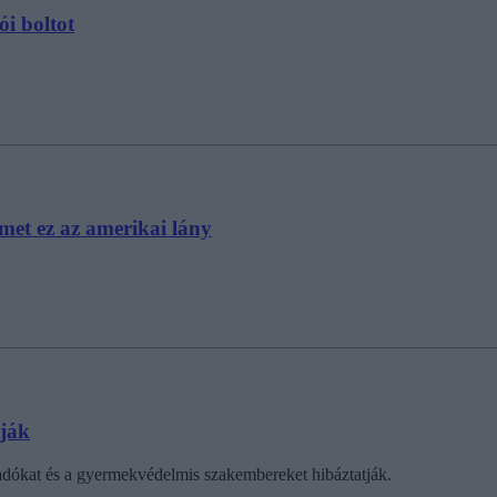
ói boltot
emet ez az amerikai lány
tják
sadókat és a gyermekvédelmis szakembereket hibáztatják.