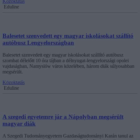
Közoktatás
Eduline
Balesetet szenvedett egy magyar iskolásokat szállító
autóbusz Lengyelországban
Balesetet szenvedett egy magyar iskolásokat szállító autóbusz
szombat délelőtt 10 óra tájban a délnyugat-lengyelországi opolei
vajdaságban, Namyslów város közelében, három diák súlyosabban
megsérült.
Közoktatás
Eduline
A szegedi egyetemre jár a Nápolyban megsérült
magyar diák
A Szegedi Tudományegyetem Gazdaságtudományi Karán tanul az