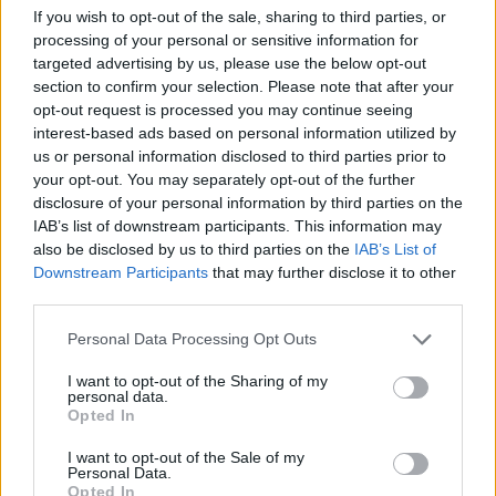
If you wish to opt-out of the sale, sharing to third parties, or
processing of your personal or sensitive information for
targeted advertising by us, please use the below opt-out
Verte és megszégyenítette a vasi sportegyesület edzője
section to confirm your selection. Please note that after your
a gyerekeket - vádat emeltek ellene
opt-out request is processed you may continue seeing
interest-based ads based on personal information utilized by
A férfi az általa szervezett táborok és kirándulások alkalmával is
us or personal information disclosed to third parties prior to
bántalmazta a gyerekeket, amibe a csapat többi tagját is bevonta.
your opt-out. You may separately opt-out of the further
Campus life
disclosure of your personal information by third parties on the
Gál Luca
IAB’s list of downstream participants. This information may
also be disclosed by us to third parties on the
IAB’s List of
Downstream Participants
that may further disclose it to other
third parties.
Tűz volt a Műszaki Egyetem laboratóriumában
Personal Data Processing Opt Outs
December 14-én kora reggel tűz ütött ki a Budapesti Műszaki és
I want to opt-out of the Sharing of my
Gazdaságtudományi Egyetem (BME) felületfizikai
personal data.
laboratóriumában. Egy ember súlyosan megsérült.
Opted In
Felsőoktatás
I want to opt-out of the Sale of my
Gál Luca
Personal Data.
Opted In