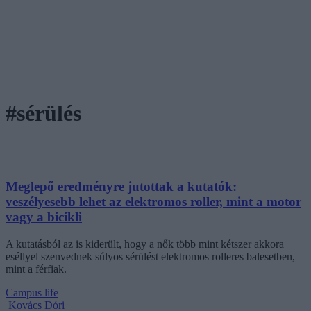
#sérülés
Meglepő eredményre jutottak a kutatók:
veszélyesebb lehet az elektromos roller, mint a motor
vagy a bicikli
A kutatásból az is kiderült, hogy a nők több mint kétszer akkora
eséllyel szenvednek súlyos sérülést elektromos rolleres balesetben,
mint a férfiak.
Campus life
Kovács Dóri