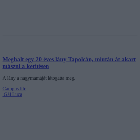
Meghalt egy 20 éves lány Tapolcán, miután át akart
mászni a kerítésen
A lány a nagymamáját látogatta meg.
Campus life
Gál Luca