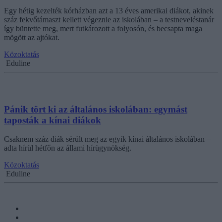
Egy hétig kezelték kórházban azt a 13 éves amerikai diákot, akinek
száz fekvőtámaszt kellett végeznie az iskolában – a testneveléstanár
így büntette meg, mert futkározott a folyosón, és becsapta maga
mögött az ajtókat.
Közoktatás
Eduline
Pánik tört ki az általános iskolában: egymást
taposták a kínai diákok
Csaknem száz diák sérült meg az egyik kínai általános iskolában –
adta hírül hétfőn az állami hírügynökség.
Közoktatás
Eduline