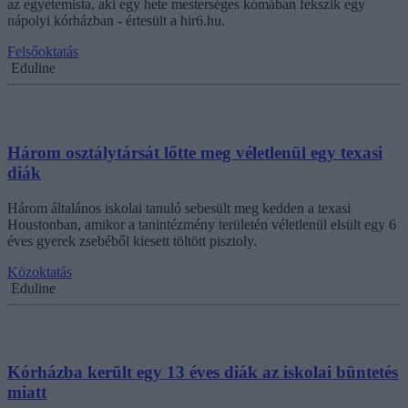
az egyetemista, aki egy hete mesterséges kómában fekszik egy
nápolyi kórházban - értesült a hir6.hu.
Felsőoktatás
Eduline
Három osztálytársát lőtte meg véletlenül egy texasi
diák
Három általános iskolai tanuló sebesült meg kedden a texasi
Houstonban, amikor a tanintézmény területén véletlenül elsült egy 6
éves gyerek zsebéből kiesett töltött pisztoly.
Közoktatás
Eduline
Kórházba került egy 13 éves diák az iskolai büntetés
miatt