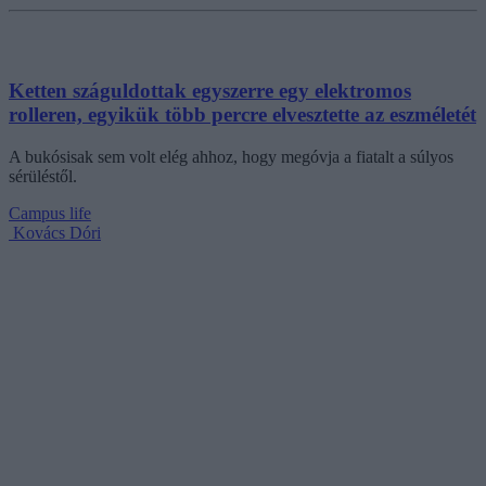
Ketten száguldottak egyszerre egy elektromos
rolleren, egyikük több percre elvesztette az eszméletét
A bukósisak sem volt elég ahhoz, hogy megóvja a fiatalt a súlyos
sérüléstől.
Campus life
Kovács Dóri