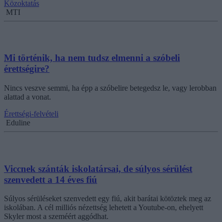
Közoktatás
MTI
Mi történik, ha nem tudsz elmenni a szóbeli
érettségire?
Nincs veszve semmi, ha épp a szóbelire betegedsz le, vagy lerobban
alattad a vonat.
Érettségi-felvételi
Eduline
Viccnek szánták iskolatársai, de súlyos sérülést
szenvedett a 14 éves fiú
Súlyos sérüléseket szenvedett egy fiú, akit barátai kötöztek meg az
iskolában. A cél milliós nézettség lehetett a Youtube-on, ehelyett
Skyler most a szeméért aggódhat.