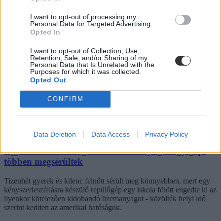
I want to opt-out of processing my
Personal Data for Targeted Advertising.
Szlovák sofőr ütött el egy kiskorút a zebrán,
Opted In
vádiratot nyújtottak be ellene
I want to opt-out of Collection, Use,
Retention, Sale, and/or Sharing of my
Vádiratot nyújtottak be azzal a sofőrrel szemben, aki Esztergomban
Personal Data that Is Unrelated with the
egy átkelőhelyhez közeledve nem lassított le az autójával és elgázolt
Purposes for which it was collected.
egy kiskorút.
Opted Out
Közoktatás
CONFIRM
Gál Luca
Data Deletion
Data Access
Privacy Policy
Egy iskola fölött engedte ki üzemanyagát egy gép:
többen megsérültek
Tizenhét gyerek és kilenc felnőtt sérült meg könnyebben, mert egy
kényszerleszállásra készülő repülőgép egy iskola fölött engedte ki az
ilyenkor kötelezően kidobandó üzemanyagot - közölték helyi idő
szerint kedden az amerikai hatóságok.