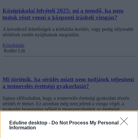
Középiskolai felvételi 2025: mi a teendő, ha nem
tudok részt venni a központi írásbeli vizsgán?
A következő lehetőségek a kórházba kerülés, vagy pedig súlyosabb
sérülések esetén nyújthatnak megoldást.
Közoktatás
Rodler Lili
Mi történik, ha sérülés miatt nem tudjátok teljesíteni
a testnevelés érettségi gyakorlatát?
Sajnos előfordulhat, hogy a testnevelés érettségi gyakorlati részén
sérülés ér titeket. Ez azonban még nem jelenti a vizsga végét, a
gyakorlat bemutatása nélkül is megszerezhetitek az érettségit
testnevelésből.
Eduline desktop -
Do Not Process My Personal
Érettségi-felvételi
Information
Gál Luca