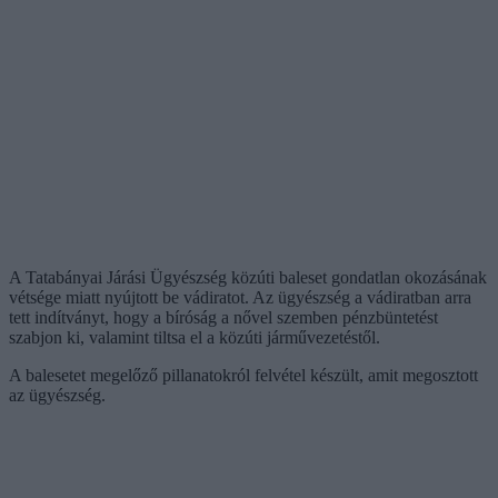
A Tatabányai Járási Ügyészség közúti baleset gondatlan okozásának
vétsége miatt nyújtott be vádiratot. Az ügyészség a vádiratban arra
tett indítványt, hogy a bíróság a nővel szemben pénzbüntetést
szabjon ki, valamint tiltsa el a közúti járművezetéstől.
A balesetet megelőző pillanatokról felvétel készült, amit megosztott
az ügyészség.