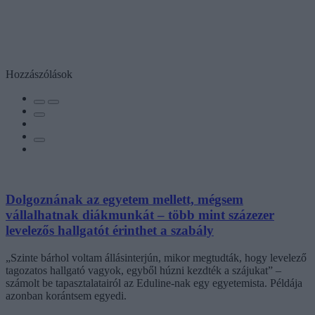
Hozzászólások
Dolgoznának az egyetem mellett, mégsem
vállalhatnak diákmunkát – több mint százezer
levelezős hallgatót érinthet a szabály
„Szinte bárhol voltam állásinterjún, mikor megtudták, hogy levelező
tagozatos hallgató vagyok, egyből húzni kezdték a szájukat” –
számolt be tapasztalatairól az Eduline-nak egy egyetemista. Példája
azonban korántsem egyedi.