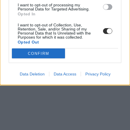
I want to opt-out of processing my
Personal Data for Targeted Advertising.
Esztergom
Opted In
baleset
vádemelés
I want to opt-out of Collection, Use,
sérülés
Retention, Sale, and/or Sharing of my
Personal Data that Is Unrelated with the
kiskorú
Purposes for which it was collected.
Opted Out
CONFIRM
Data Deletion
Data Access
Privacy Policy