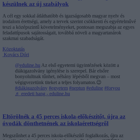
készülnek az új szabályok
A cél egy sokkal átláthatóbb és igazságosabb magyar nyelv és
irodalom érettségi, amely a tervek szerint csökkenti és egyértelművé
teszi a középszintű követelményeket, pontosan megszabja az egyes
feladattípusok sajátosságait, továbbá növeli a magyartanárok
szakmai szabadságát.
Közoktatás
Kovács Dóri
@eduline.hu
Az első egyetemi ügyintézések között a
diákigazolvány igénylése is szerepel. Bár elsőre
bonyolultnak tűnhet, néhány lépésből megvan – most
végigvezetünk titeket a teljes folyamaton.😉
#diákigazolvány
#egyetem
#neptun
#eduline
#foryou
♬ eredeti hang - eduline.hu
Eltörölnék a 45 perces iskola-előkészítőt, újra az
óvodák dönthetnének az iskolaérettségről
Megszűnhet a 45 perces iskola-előkészítő foglalkozás, újra az