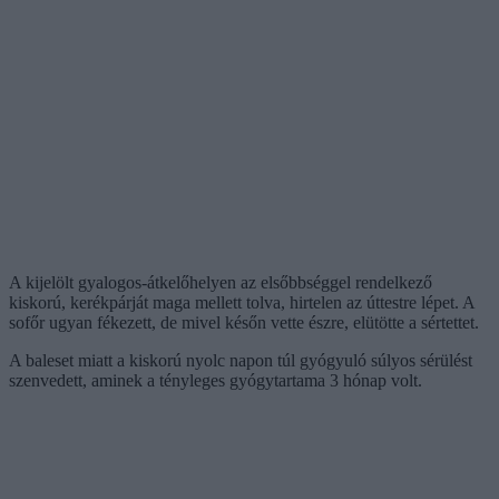
A kijelölt gyalogos-átkelőhelyen az elsőbbséggel rendelkező
kiskorú, kerékpárját maga mellett tolva, hirtelen az úttestre lépet. A
sofőr ugyan fékezett, de mivel későn vette észre, elütötte a sértettet.
A baleset miatt a kiskorú nyolc napon túl gyógyuló súlyos sérülést
szenvedett, aminek a tényleges gyógytartama 3 hónap volt.