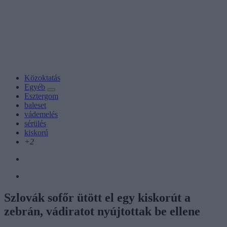
Közoktatás
Egyéb
Esztergom
baleset
vádemelés
sérülés
kiskorú
+2
Szlovák sofőr ütött el egy kiskorút a
zebrán, vádiratot nyújtottak be ellene