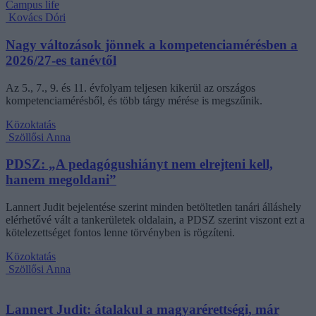
Campus life
Kovács Dóri
Nagy változások jönnek a kompetenciamérésben a
2026/27-es tanévtől
Az 5., 7., 9. és 11. évfolyam teljesen kikerül az országos
kompetenciamérésből, és több tárgy mérése is megszűnik.
Közoktatás
Szöllősi Anna
PDSZ: „A pedagógushiányt nem elrejteni kell,
hanem megoldani”
Lannert Judit bejelentése szerint minden betöltetlen tanári álláshely
elérhetővé vált a tankerületek oldalain, a PDSZ szerint viszont ezt a
kötelezettséget fontos lenne törvényben is rögzíteni.
Közoktatás
Szöllősi Anna
Lannert Judit: átalakul a magyarérettségi, már