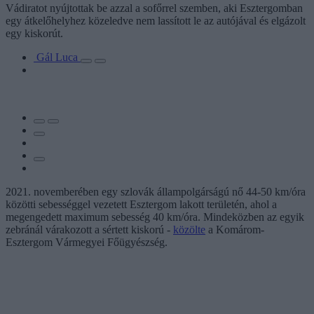
Vádiratot nyújtottak be azzal a sofőrrel szemben, aki Esztergomban
egy átkelőhelyhez közeledve nem lassított le az autójával és elgázolt
egy kiskorút.
Gál Luca
2021. novemberében egy szlovák állampolgárságú nő 44-50 km/óra
közötti sebességgel vezetett Esztergom lakott területén, ahol a
megengedett maximum sebesség 40 km/óra. Mindeközben az egyik
zebránál várakozott a sértett kiskorú -
közölte
a Komárom-
Esztergom Vármegyei Főügyészség.