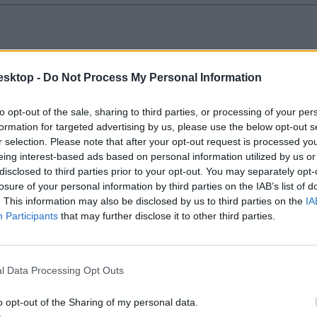
asztalatok a Pannónia Ösztöndíjprogramról
esktop -
Do Not Process My Personal Information
sztöndíjprogram. Egyik ösztöndíjasát kérdeztük meg tapasztalatairól: m
-e a kreditelismerés?
to opt-out of the sale, sharing to third parties, or processing of your per
formation for targeted advertising by us, please use the below opt-out s
r selection. Please note that after your opt-out request is processed y
eing interest-based ads based on personal information utilized by us or
disclosed to third parties prior to your opt-out. You may separately opt-
losure of your personal information by third parties on the IAB’s list of
nia Ösztöndíjprogramban, mint az Erasmusban
. This information may also be disclosed by us to third parties on the
IA
Participants
that may further disclose it to other third parties.
 a Pannónia ösztöndíjprogramban, mint az Erasmusban, de az ösztöndí
l Data Processing Opt Outs
o opt-out of the Sharing of my personal data.