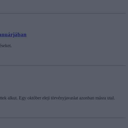
januárjában
éseket.
k alkut. Egy október eleji törvényjavaslat azonban másra utal.