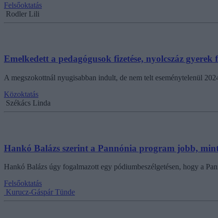
Felsőoktatás
Rodler Lili
Emelkedett a pedagógusok fizetése, nyolcszáz gyerek
A megszokottnál nyugisabban indult, de nem telt eseménytelenül 2024
Közoktatás
Székács Linda
Hankó Balázs szerint a Pannónia program jobb, min
Hankó Balázs úgy fogalmazott egy pódiumbeszélgetésen, hogy a Pannó
Felsőoktatás
Kurucz-Gáspár Tünde