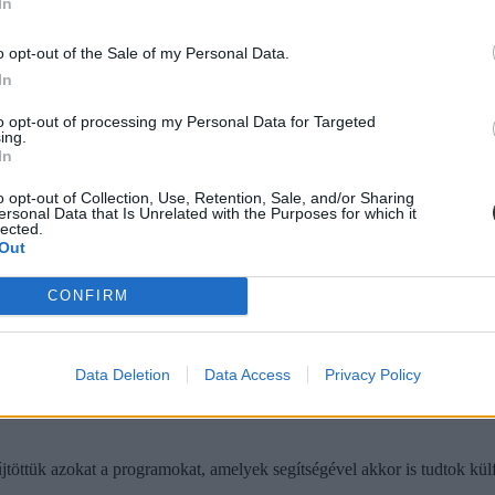
In
kel jobb, mint az Erasmus"
o opt-out of the Sale of my Personal Data.
lamtitkára elmagyarázta azt is, hogy miért.
In
to opt-out of processing my Personal Data for Targeted
ing.
In
o opt-out of Collection, Use, Retention, Sale, and/or Sharing
ersonal Data that Is Unrelated with the Purposes for which it
annónia és az Erasmus+ programból
lected.
Out
rszágra érkező külföldi hallgatók száma is jelentősen visszaesett.
CONFIRM
Data Deletion
Data Access
Privacy Policy
ttük azokat a programokat, amelyek segítségével akkor is tudtok külfö