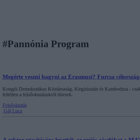
#Pannónia Program
Megérte veszni hagyni az Erasmust? Furcsa célorszá
Kongói Demokratikus Köztársaság, Kirgizisztán és Kambodzsa - csa
feltétlen a felsőoktatásukról híresek.
Felsőoktatás
Gál Luca
A rektor utasítására levették az uniós zászlókat a MA