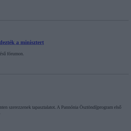
dezték a minisztert
ezésű fórumon.
szinten szerezzenek tapasztalatot. A Pannónia Ösztöndíjprogram első
.