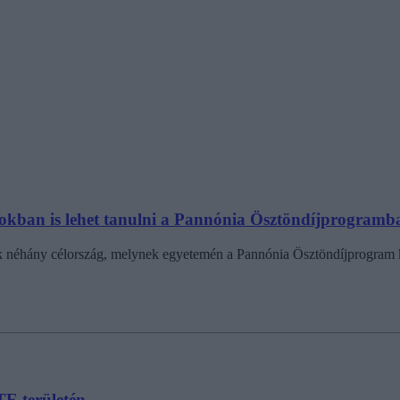
gokban is lehet tanulni a Pannónia Ösztöndíjprogramb
k néhány célország, melynek egyetemén a Pannónia Ösztöndíjprogram 
TE területén