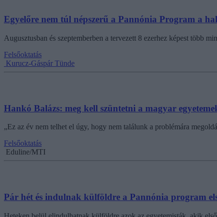
Egyelőre nem túl népszerű a Pannónia Program a ha
Augusztusban és szeptemberben a tervezett 8 ezerhez képest több min
Felsőoktatás
Kurucz-Gáspár Tünde
Hankó Balázs: meg kell szüntetni a magyar egyeteme
„Ez az év nem telhet el úgy, hogy nem találunk a problémára megoldást
Felsőoktatás
Eduline/MTI
Pár hét és indulnak külföldre a Pannónia program els
Heteken belül elindulhatnak külföldre azok az egyetemisták, akik els