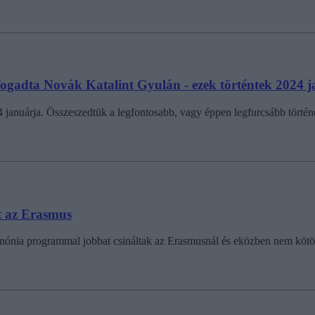
 fogadta Novák Katalint Gyulán - ezek történtek 2024 
 januárja. Összeszedtük a legfontosabb, vagy éppen legfurcsább történ
t az Erasmus
nia programmal jobbat csináltak az Erasmusnál és eközben nem kötötte