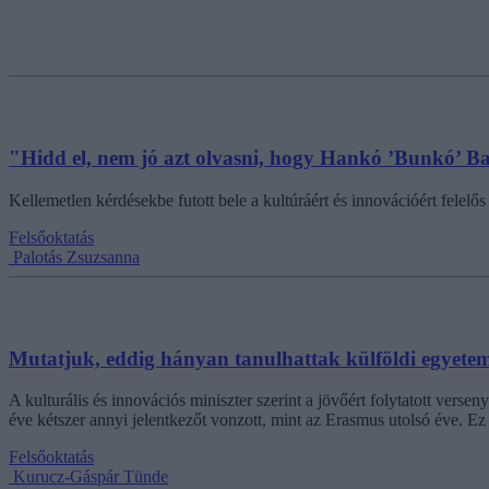
"Hidd el, nem jó azt olvasni, hogy Hankó ’Bunkó’ Bal
Kellemetlen kérdésekbe futott bele a kultúráért és innovációért felel
Felsőoktatás
Palotás Zsuzsanna
Mutatjuk, eddig hányan tanulhattak külföldi egyet
A kulturális és innovációs miniszter szerint a jövőért folytatott vers
éve kétszer annyi jelentkezőt vonzott, mint az Erasmus utolsó éve. Ez 
Felsőoktatás
Kurucz-Gáspár Tünde