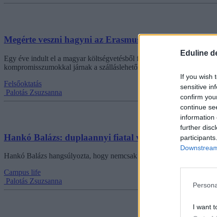
Megérte veszni hagyni az Erasmust? - személyes tap
Eduline d
Egy éve indult el a magyar költségvetésből finanszírozott Pannónia ö
kompromisszumokkal járnak a szálláslehetőségek, és valóban 100%-os
If you wish 
Felsőoktatás
sensitive in
Palotás Zsuzsanna
confirm you
continue se
information 
further disc
Hankó Balázs: duplaannyi fiatal vett részt a Pannó
participants
Downstream 
Hankó Balázs hangsúlyozta, hogy nemcsak dupla annyian vettek részt
Campus life
Palotás Zsuzsanna
Persona
I want t