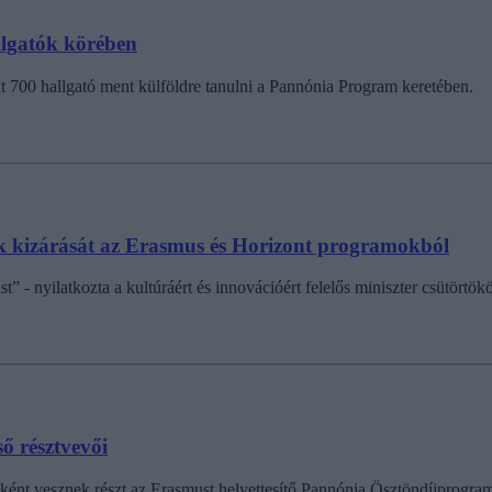
llgatók körében
t 700 hallgató ment külföldre tanulni a Pannónia Program keretében.
k kizárását az Erasmus és Horizont programokból
” - nyilatkozta a kultúráért és innovációért felelős miniszter csütörtö
ő résztvevői
őként vesznek részt az Erasmust helyettesítő Pannónia Ösztöndíjprogra