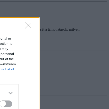
ennyire fedezték megélhetését a támogatások, milyen
sonal or
ection to
ou may
 personal
out of the
 downstream
B’s List of
jak is magasabbak.