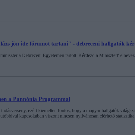
ázs jön ide fórumot tartani" - debreceni hallgatók kér
ős miniszter a Debreceni Egyetemen tartott 'Kérdezd a Minisztert' elnev
emen a Pannónia Programmal
eny tudásverseny, ezért kiemelten fontos, hogy a magyar hallgatók világ
utóbbival kapcsolatban viszont nincsen nyilvánosan elérhető statisztika