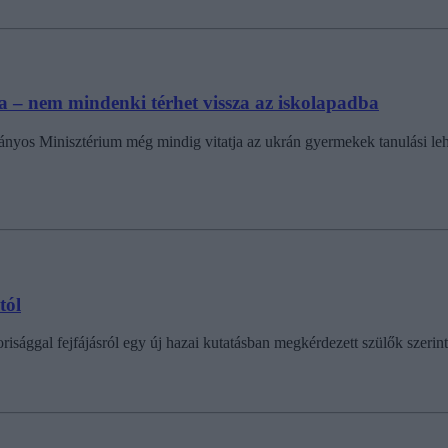
a – nem mindenki térhet vissza az iskolapadba
nyos Minisztérium még mindig vitatja az ukrán gyermekek tanulási leh
tól
sággal fejfájásról egy új hazai kutatásban megkérdezett szülők szerint