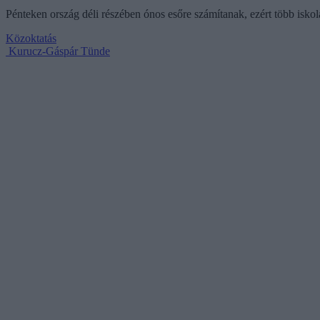
Pénteken ország déli részében ónos esőre számítanak, ezért több iskol
Közoktatás
Kurucz-Gáspár Tünde