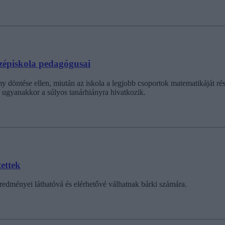
özépiskola pedagógusai
y döntése ellen, miután az iskola a legjobb csoportok matematikáját rés
ny ugyanakkor a súlyos tanárhiányra hivatkozik.
ettek
edményei láthatóvá és elérhetővé válhatnak bárki számára.