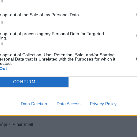
In
m mindig a legkedvezőbb időpontokba kerülnek be a jegyek és a házi
 változtatnának.
o opt-out of the Sale of my Personal Data.
In
to opt-out of processing my Personal Data for Targeted
ing.
In
o opt-out of Collection, Use, Retention, Sale, and/or Sharing
ersonal Data that Is Unrelated with the Purposes for which it
lected.
it ki tud bérelni az iskola.
Out
CONFIRM
Data Deletion
Data Access
Privacy Policy
iai vihar miatt
rópusi vihar miatt.