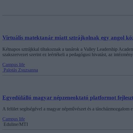
Virtuális matektanár miatt sztrájkolnak egy angol k
Kétnapos sztrájkkal tiltakoznak a tanárok a Valley Leadership Academ
szakszervezet szerint ez leértékeli a pedagógusi hivatást, az intézmé
Campus life
Palotás Zsuzsanna
Egyedülálló magyar népzeneoktató platformot fejleszt
A felület segítségével a magyar népművészet és a táncházmozgalom er
Campus life
Eduline/MTI