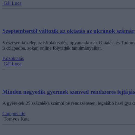
Gál Luca
Szeptembertől változik az oktatás az ukránok számár
Vészesen közeleg az iskolakezdés, ugyanakkor az Oktatási és Tudomá
iskolapadba, sokan online folytatják tanulmányaikat.
Közoktatás
Gál Luca
Minden negyedik gyermek szenved rendszeres fejfájás
A gyerekek 25 százaléka számol be rendszeresen, legalább havi gyakori
Campus life
Tornyos Kata