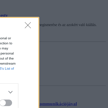
nesty
ullying, az emberi jogok megismerése és az azokért való kiállás.
sonal or
ection to
ou may
 personal
out of the
 downstream
B’s List of
edettek a pedagógusok kommunikációjával