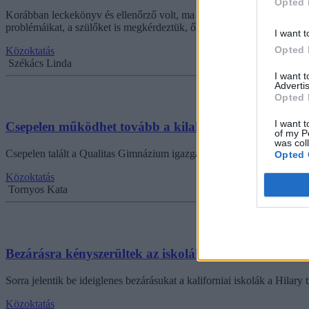
Opted 
Korábban leckekönyv és ellenőrző volt, ma már Kréta van, amibe ne
problémáikat, a szülőket is megkérdeztük, ők mit gondolnak, és miben
I want t
Opted 
Közoktatás
Székács Linda
I want 
Advertis
Opted 
I want t
Csepelen működhet tovább a kilakoltatott iskola
of my P
was col
Csepelen talált a Qualitas Gimnázium igazgatója egy olyan épületet, am
Opted 
Közoktatás
Tornyos Kata
Bezárásra kényszerültek az iskolák a pusztító kaliforn
Sorra jelentik be ideiglenes bezárásukat a kaliforniai iskolák a Hilary t
Közoktatás