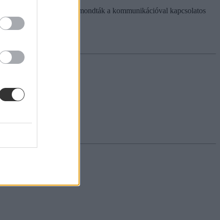
k. Miután a pedagógusok elmondták a kommunikációval kapcsolatos