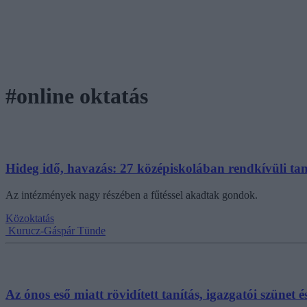
#online oktatás
Hideg idő, havazás: 27 középiskolában rendkívüli taní
Az intézmények nagy részében a fűtéssel akadtak gondok.
Közoktatás
Kurucz-Gáspár Tünde
Az ónos eső miatt rövidített tanítás, igazgatói szünet 