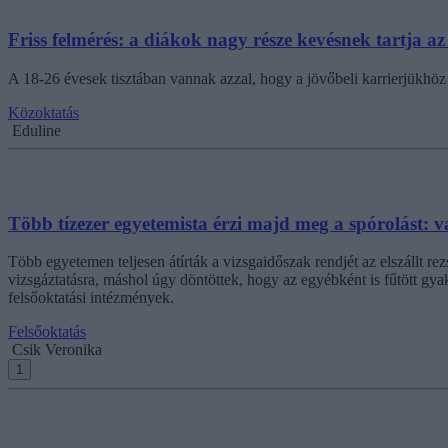
Friss felmérés: a diákok nagy része kevésnek tartja az i
A 18-26 évesek tisztában vannak azzal, hogy a jövőbeli karrierjükhöz 
Közoktatás
Eduline
Több tízezer egyetemista érzi majd meg a spórolást: 
Több egyetemen teljesen átírták a vizsgaidőszak rendjét az elszállt re
vizsgáztatásra, máshol úgy döntöttek, hogy az egyébként is fűtött gya
felsőoktatási intézmények.
Felsőoktatás
Csik Veronika
1