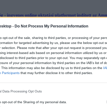
ég - ingyenes online oktatási platformot indított az Am
elyekről az iskolákban nem tanítják a diákokat. Ezek között szerepel a b
esktop -
Do Not Process My Personal Information
to opt-out of the sale, sharing to third parties, or processing of your per
formation for targeted advertising by us, please use the below opt-out s
r selection. Please note that after your opt-out request is processed y
eing interest-based ads based on personal information utilized by us or
disclosed to third parties prior to your opt-out. You may separately opt-
tatásra is lehetőség lesz
losure of your personal information by third parties on the IAB’s list of
. This information may also be disclosed by us to third parties on the
IA
hibrid iskolájában 2024. szeptemberétől.
Participants
that may further disclose it to other third parties.
l Data Processing Opt Outs
o opt-out of the Sharing of my personal data.
bb, mint ahogy az óra van" - a szülők sem mindig elég