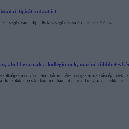
skolai digitális oktatást
szükségük van a digitális készségük és tudásuk fejlesztéséhez.
van, ahol bezárnak a kollégiumok, máshol többhetes ké
zsiköltségek miatt: van, ahol három hétre lezárják az oktatási épületek 
korlóiskolákban és kollégiumokban tartják majd meg az írásbeliket és a