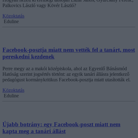
Palkovics László vagy Kövér László?
Közoktatás
Eduline
Facebook-posztja miatt nem vették fel a tanárt, most
pereskedni kezdenek
Perre megy az a makói középiskola, ahol az Egyenlő Bánásmód
Hatóság szerint jogsértés történt: az egyik tanári állásra jelentkező
pedagógust kormánykritikus Facebook-posztja miatt utasították el.
Közoktatás
Eduline
Újabb botrány: egy Facebook-poszt miatt nem
kapta meg a tanári állást