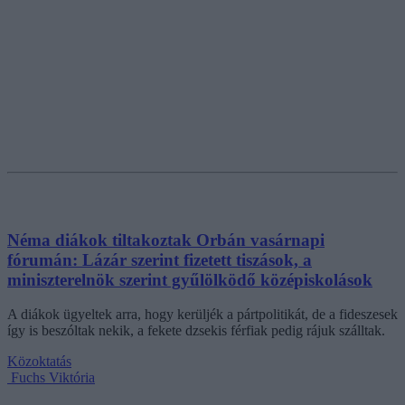
Néma diákok tiltakoztak Orbán vasárnapi
fórumán: Lázár szerint fizetett tiszások, a
miniszterelnök szerint gyűlölködő középiskolások
A diákok ügyeltek arra, hogy kerüljék a pártpolitikát, de a fideszesek
így is beszóltak nekik, a fekete dzsekis férfiak pedig rájuk szálltak.
Közoktatás
Fuchs Viktória