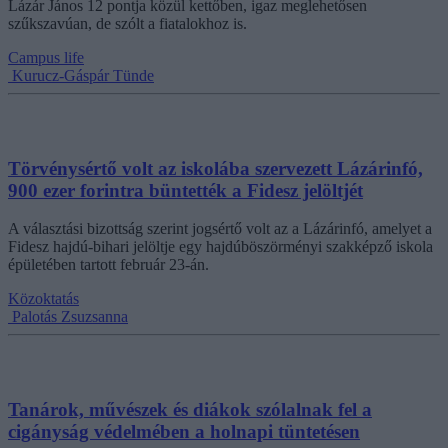
Lázár János 12 pontja közül kettőben, igaz meglehetősen
szűkszavúan, de szólt a fiatalokhoz is.
Campus life
Kurucz-Gáspár Tünde
Törvénysértő volt az iskolába szervezett Lázárinfó,
900 ezer forintra büntették a Fidesz jelöltjét
A választási bizottság szerint jogsértő volt az a Lázárinfó, amelyet a
Fidesz hajdú-bihari jelöltje egy hajdúböszörményi szakképző iskola
épületében tartott február 23-án.
Közoktatás
Palotás Zsuzsanna
Tanárok, művészek és diákok szólalnak fel a
cigányság védelmében a holnapi tüntetésen