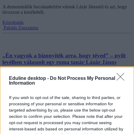
A demonstrálók bocsánatkérést várnak Lázár Jánostól és azt, hogy
távozzon a közéletből.
Közoktatás
Palotás Zsuzsanna
„Én vagyok a bizonyíték arra, hogy téved” – nyílt
levélben válaszolt egy roma tanár Lázár János
kijelentéseire
Eduline desktop -
Do Not Process My Personal
Nyílt levélben reagált egy 30 éves roma tanár Lázár János építési és
Information
közlekedési miniszter kijelentéseire, miután a politikus egy lakossági
fórumon a magyarországi romákat „belső tartalékként” emlegette a
vasúti mosdók takarításával kapcsolatban.
If you wish to opt-out of the sale, sharing to third parties, or
processing of your personal or sensitive information for
Közoktatás
targeted advertising by us, please use the below opt-out
Palotás Zsuzsanna
section to confirm your selection. Please note that after your
opt-out request is processed you may continue seeing
interest-based ads based on personal information utilized by