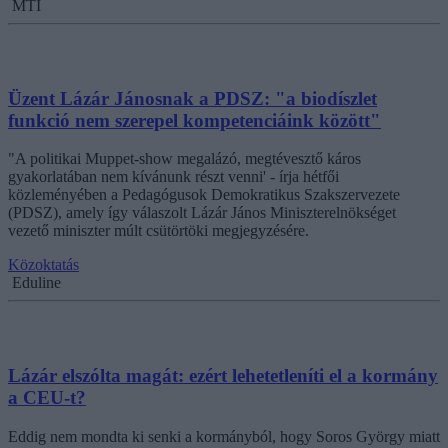
MTI
Üzent Lázár Jánosnak a PDSZ: "a biodíszlet
funkció nem szerepel kompetenciáink között"
"A politikai Muppet-show megalázó, megtévesztő káros
gyakorlatában nem kívánunk részt venni' - írja hétfői
közleményében a Pedagógusok Demokratikus Szakszervezete
(PDSZ), amely így válaszolt Lázár János Miniszterelnökséget
vezető miniszter múlt csütörtöki megjegyzésére.
Közoktatás
Eduline
Lázár elszólta magát: ezért lehetetleníti el a kormány
a CEU-t?
Eddig nem mondta ki senki a kormányból, hogy Soros György miatt