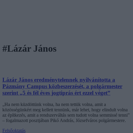
#Lázár János
Lázár János eredménytelennek nyilvánította a
Pázmány Campus közbeszerzését, a polgármester
szerint „5 és fél éves jogtiprás ért ezzel véget”
„Ha nem küzdöttünk volna, ha nem tettük volna, amit a
közösségünkért meg kellett tennünk, már lehet, hogy elindult volna
az építkezés, amit a rendszerváltás sem tudott volna semmissé tenni”
– fogalmazott posztjában Pikó András, Józsefváros polgármestere.
Felsőoktatás