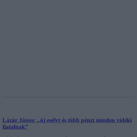
Lázár János: „új esélyt és több pénzt minden vidéki
fiatalnak”