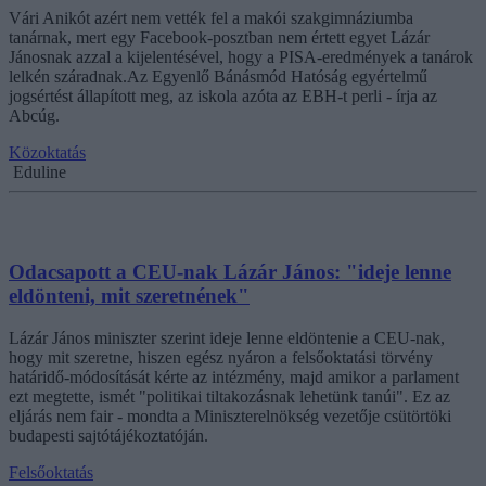
Vári Anikót azért nem vették fel a makói szakgimnáziumba
tanárnak, mert egy Facebook-posztban nem értett egyet Lázár
Jánosnak azzal a kijelentésével, hogy a PISA-eredmények a tanárok
lelkén száradnak.Az Egyenlő Bánásmód Hatóság egyértelmű
jogsértést állapított meg, az iskola azóta az EBH-t perli - írja az
Abcúg.
Közoktatás
Eduline
Odacsapott a CEU-nak Lázár János: "ideje lenne
eldönteni, mit szeretnének"
Lázár János miniszter szerint ideje lenne eldöntenie a CEU-nak,
hogy mit szeretne, hiszen egész nyáron a felsőoktatási törvény
határidő-módosítását kérte az intézmény, majd amikor a parlament
ezt megtette, ismét "politikai tiltakozásnak lehetünk tanúi". Ez az
eljárás nem fair - mondta a Miniszterelnökség vezetője csütörtöki
budapesti sajtótájékoztatóján.
Felsőoktatás