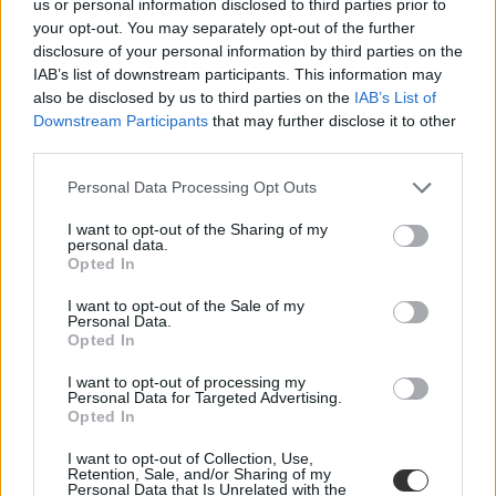
us or personal information disclosed to third parties prior to
Lázár János saját pártpolitikai oldalán jelent meg az
your opt-out. You may separately opt-out of the further
új KRESZ – adathalászatra hívja fel a figyelmet
disclosure of your personal information by third parties on the
Vitézy Dávid
IAB’s list of downstream participants. This information may
also be disclosed by us to third parties on the
IAB’s List of
Szokatlan módon nem a szaktárca hivatalos honlapján, hanem Lázár
Downstream Participants
that may further disclose it to other
János saját pártpolitikai oldalán tették közzé az új KRESZ tervezetét
third parties.
véleményezésre. Vitézi Dávid arra hívta fel a figyelmet, hogy a
felület adatvédelmi hiányosságai és az időzítés miatt több kérdés is
Personal Data Processing Opt Outs
felmerül a társadalmi egyeztetés valódi céljával kapcsolatban.
I want to opt-out of the Sharing of my
Campus life
personal data.
Palotás Zsuzsanna
Opted In
I want to opt-out of the Sale of my
Personal Data.
Opted In
Január 20-án hozzák nyilvánosságra az új KRESZ
tervezetét
I want to opt-out of processing my
Personal Data for Targeted Advertising.
Opted In
Nemsokára közzéteszik az új, átdolgozott KRESZ teljes szövegét –
jelentette be Lázár János építési és közlekedési miniszter. A tervek
I want to opt-out of Collection, Use,
szerint az új közlekedési szabályozást legkésőbb 2026
Retention, Sale, and/or Sharing of my
szeptemberében vezethetik be.
Personal Data that Is Unrelated with the