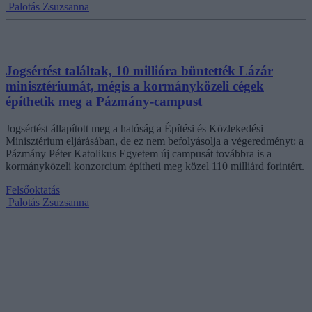
Palotás Zsuzsanna
Jogsértést találtak, 10 millióra büntették Lázár
minisztériumát, mégis a kormányközeli cégek
építhetik meg a Pázmány-campust
Jogsértést állapított meg a hatóság a Építési és Közlekedési
Minisztérium eljárásában, de ez nem befolyásolja a végeredményt: a
Pázmány Péter Katolikus Egyetem új campusát továbbra is a
kormányközeli konzorcium építheti meg közel 110 milliárd forintért.
Felsőoktatás
Palotás Zsuzsanna