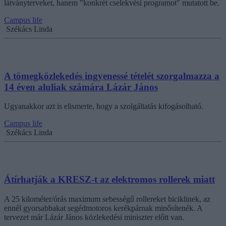
látványterveket, hanem "konkrét cselekvési programot" mutatott be.
Campus life
Székács Linda
A tömegközlekedés ingyenessé tételét szorgalmazza a
14 éven aluliak számára Lázár János
Ugyanakkor azt is elismerte, hogy a szolgáltatás kifogásolható.
Campus life
Székács Linda
Átírhatják a KRESZ-t az elektromos rollerek miatt
A 25 kilométer/órás maximum sebességű rollereket biciklinek, az
ennél gyorsabbakat segédmotoros kerékpárnak minősítenék. A
tervezet már Lázár János közlekedési miniszter előtt van.