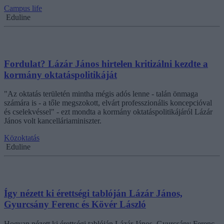
Campus life
Eduline
Fordulat? Lázár János hirtelen kritizálni kezdte a
kormány oktatáspolitikáját
"Az oktatás területén mintha mégis adós lenne - talán önmaga
számára is - a tőle megszokott, elvárt professzionális koncepcióval
és cselekvéssel" - ezt mondta a kormány oktatáspolitikájáról Lázár
János volt kancelláriaminiszter.
Közoktatás
Eduline
Így nézett ki érettségi tablóján Lázár János,
Gyurcsány Ferenc és Kövér László
Hogyan nézett ki érettségi tablóján Lázár János, Gyurcsány Ferenc,