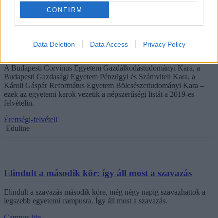
CONFIRM
Itt a lista: ezekre az egyetemi karokra jelentkezett
Data Deletion
Data Access
Privacy Policy
idén a legtöbb diák
A Budapesti Corvinus Egyetem Gazdálkodástudományi Kara, a
Budapesti Gazdasági Egyetem Pénzügyi és Számviteli Kara, a
Károli Gáspár Református Egyetem Bölcsészettudományi Kara –
ezek az egyetemi karok vezetik a népszerűségi listát a 2019-es
felvételin.
Érettségi-felvételi
Eduline
Elindult a második kör: így áll most a szavazás
Elindult a szavazás második köre, még négy napig szavazhattok a
legszebb egyetemi campusra. Így áll most a szavazás.
Campus life