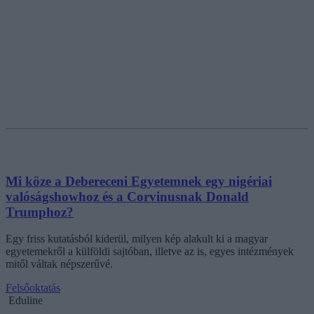
Mi köze a Debereceni Egyetemnek egy nigériai
valóságshowhoz és a Corvinusnak Donald
Trumphoz?
Egy friss kutatásból kiderül, milyen kép alakult ki a magyar
egyetemekről a külföldi sajtóban, illetve az is, egyes intézmények
mitől váltak népszerűvé.
Felsőoktatás
Eduline