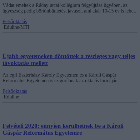
Vádat emeltek a Ráday utcai kollégium felgyújtása ügyében, az
ügyészség pedig börtönbüntetést javasol, ami akár 10-15 év is lehet.
Felsőoktatás
Eduline/MTI
Újabb egyetemeken döntöttek a részleges vagy teljes
távoktatás mellett
Az egri Eszterházy Károly Egyetemen és a Károli Gáspár
Református Egyetemen is szigorítanak az oktatás formáján.
Felsőoktatás
Eduline
Felvételi 2020: ennyien kerülhetnek be a Károli
Gáspár Református Egyetemre