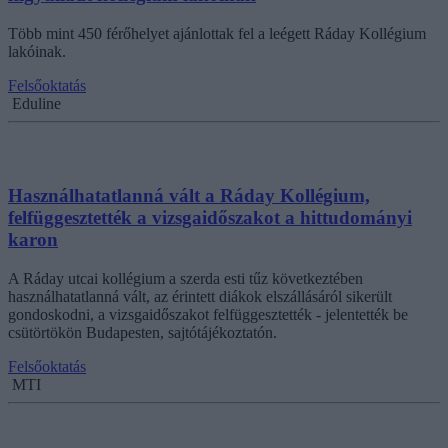
Több mint 450 férőhelyet ajánlottak fel a leégett Ráday Kollégium
lakóinak.
Felsőoktatás
Eduline
Használhatatlanná vált a Ráday Kollégium,
felfüggesztették a vizsgaidőszakot a hittudományi
karon
A Ráday utcai kollégium a szerda esti tűz következtében
használhatatlanná vált, az érintett diákok elszállásáról sikerült
gondoskodni, a vizsgaidőszakot felfüggesztették - jelentették be
csütörtökön Budapesten, sajtótájékoztatón.
Felsőoktatás
MTI