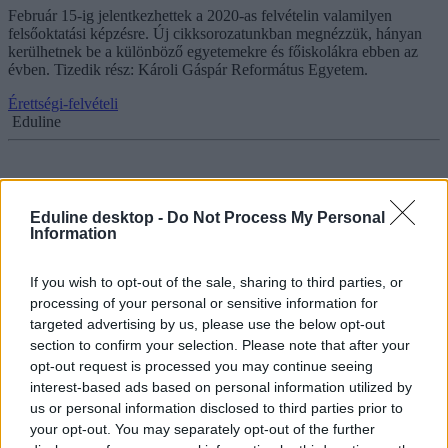
Február 15-ig jelentkezhettek a 2020-as felvételin valamilyen
felsőoktatási képzésre. Új cikksorozatunkban megnézzük, hányan
kerülhetnek be a különböző egyetemekre és főiskolákra ebben az
évben. Tizedik rész: Károli Gáspár Református Egyetem.
Érettségi-felvételi
Eduline
Itt a HVG 2020-as felsőoktatási toplistája: ezek a
Eduline desktop -
Do Not Process My Personal
Information
legjobb hazai egyetemek, főiskolák
Idén is az Eötvös Loránd Tudományegyetem és a Szegedi
If you wish to opt-out of the sale, sharing to third parties, or
Tudományegyetem vezeti a HVG 2020-as felsőoktatási rangsorát.
processing of your personal or sensitive information for
Harmadik helyen a Budapesti Műszaki és Gazdaságtudományi
targeted advertising by us, please use the below opt-out
Egyetem végzett, megelőzve a Pázmány Péter Katolikus Egyetemet
section to confirm your selection. Please note that after your
és a Semmelweis Egyetemet.
opt-out request is processed you may continue seeing
Felsőoktatás
interest-based ads based on personal information utilized by
Eduline
us or personal information disclosed to third parties prior to
your opt-out. You may separately opt-out of the further