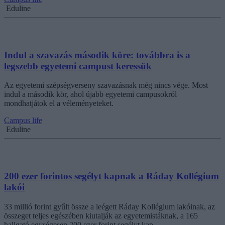
Eduline
Indul a szavazás második köre: továbbra is a
legszebb egyetemi campust keressük
Az egyetemi szépségverseny szavazásnak még nincs vége. Most
indul a második kör, ahol újabb egyetemi campusokról
mondhatjátok el a véleményeteket.
Campus life
Eduline
200 ezer forintos segélyt kapnak a Ráday Kollégium
lakói
33 millió forint gyűlt össze a leégett Ráday Kollégium lakóinak, az
összeget teljes egészében kiutalják az egyetemistáknak, a 165
hallgató egységesen 200 ezer forint segélyt kap.