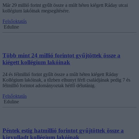
Már 29 millió forint gyűlt össze a múlt héten kiégett Ráday utcai
kollégium lakóinak megsegítésére.
Felsőoktatás
Eduline
Több mint 24 millió forintot gyűjtöttek össze a
kiégett kollégium lakóinak
24 és félmillió forint gyűlt össze a múlt héten kiégett Ráday
Kollégium lakóinak, a tűzben elhunyt férfi családjának pedig 7 és
félmillió forintot adományoztak hétfő délutánig.
Felsőoktatás
Eduline
Péntek estig hatmillió forintot gyűjtöttek össze a
kigyulladt kollégium lakóinak