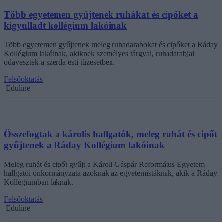
Több egyetemen gyűjtenek ruhákat és cipőket a
kigyulladt kollégium lakóinak
Több egyetemen gyűjtenek meleg ruhadarabokat és cipőket a Ráday
Kollégium lakóinak, akiknek személyes tárgyai, ruhadarabjai
odavesztek a szerda esti tűzesetben.
Felsőoktatás
Eduline
Összefogtak a károlis hallgatók, meleg ruhát és cipőt
gyűjtenek a Ráday Kollégium lakóinak
Meleg ruhát és cipőt gyűjt a Károli Gáspár Református Egyetem
hallgatói önkormányzata azoknak az egyetemistáknak, akik a Ráday
Kollégiumban laknak.
Felsőoktatás
Eduline