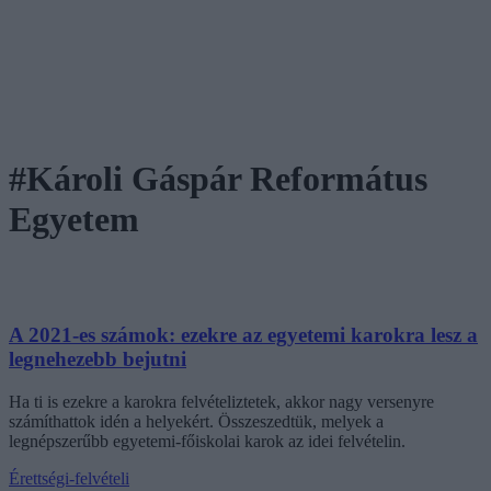
#Károli Gáspár Református
Egyetem
A 2021-es számok: ezekre az egyetemi karokra lesz a
legnehezebb bejutni
Ha ti is ezekre a karokra felvételiztetek, akkor nagy versenyre
számíthattok idén a helyekért. Összeszedtük, melyek a
legnépszerűbb egyetemi-főiskolai karok az idei felvételin.
Érettségi-felvételi