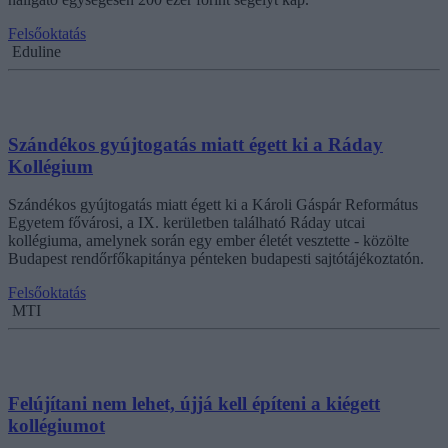
Felsőoktatás
Eduline
Szándékos gyújtogatás miatt égett ki a Ráday
Kollégium
Szándékos gyújtogatás miatt égett ki a Károli Gáspár Református
Egyetem fővárosi, a IX. kerületben található Ráday utcai
kollégiuma, amelynek során egy ember életét vesztette - közölte
Budapest rendőrfőkapitánya pénteken budapesti sajtótájékoztatón.
Felsőoktatás
MTI
Felújítani nem lehet, újjá kell építeni a kiégett
kollégiumot