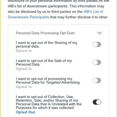
disclosure of your personal information by third parties on the
IAB’s list of downstream participants. This information may
Októberben kezdődhet el a Károli leégett
also be disclosed by us to third parties on the
IAB’s List of
kollégiumának újjáépítése
Downstream Participants
that may further disclose it to other
third parties.
Várhatóan októberben kezdődhet meg a Károli Gáspár Református
Egyetem leégett kollégiumának újjáépítése – írja a Magyar Hírlap.
Personal Data Processing Opt Outs
Felsőoktatás
I want to opt-out of the Sharing of my
Eduline
personal data.
Opted In
I want to opt-out of the Sale of my
Personal Data.
Opted In
Több egyetemet új rektor vezet, máshol maradt a
régi vezetés
I want to opt-out of processing my
Personal Data for Targeted Advertising.
A Pázmány Péter Katolikus Egyetemen, a Károli Gáspár
Opted In
Református Egyetemen, a Kaposvári Egyetemen és az Óbudai
Egyetemen is új rektor kerül vezető pozícióba. Máshol régi-új rektor
I want to opt-out of Collection, Use,
folytatja a munkát.
Retention, Sale, and/or Sharing of my
Personal Data that Is Unrelated with the
Purposes for which it was collected.
Felsőoktatás
Opted Out
Eduline