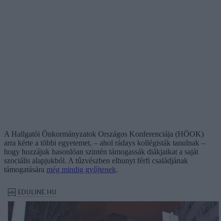
A Hallgatói Önkormányzatok Országos Konferenciája (HÖOK)
arra kérte a többi egyetemet, – ahol rádays kollégisták tanulnak –
hogy hozzájuk hasonlóan szintén támogassák diákjaikat a saját
szociális alapjukból. A tűzvészben elhunyt férfi családjának
támogatására
még mindig gyűjtenek
.