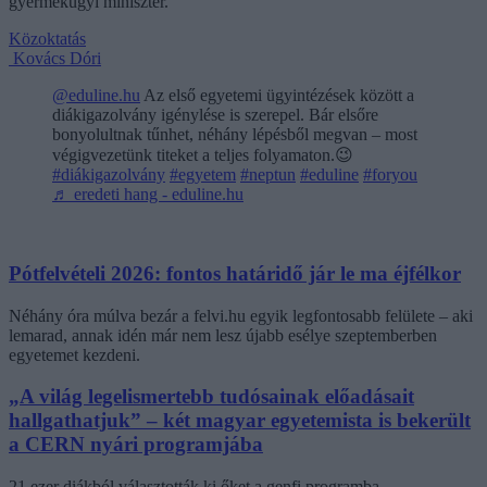
gyermekügyi miniszter.
Közoktatás
Kovács Dóri
@eduline.hu
Az első egyetemi ügyintézések között a
diákigazolvány igénylése is szerepel. Bár elsőre
bonyolultnak tűnhet, néhány lépésből megvan – most
végigvezetünk titeket a teljes folyamaton.😉
#diákigazolvány
#egyetem
#neptun
#eduline
#foryou
♬ eredeti hang - eduline.hu
Pótfelvételi 2026: fontos határidő jár le ma éjfélkor
Néhány óra múlva bezár a felvi.hu egyik legfontosabb felülete – aki
lemarad, annak idén már nem lesz újabb esélye szeptemberben
egyetemet kezdeni.
„A világ legelismertebb tudósainak előadásait
hallgathatjuk” – két magyar egyetemista is bekerült
a CERN nyári programjába
21 ezer diákból választották ki őket a genfi programba.