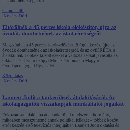
hasonló nehézségekről.
Campus life
Kovács Dóri
Eltörölnék a 45 perces iskola-előkészítőt, újra az
óvodák dönthetnének az iskolaérettségről
Megszűnhet a 45 perces iskola-előkészítő foglalkozás, újra az
óvodák dönthetnének az iskolaérettségről, és az oviKRÉTA is
átalakulhat. Többek között ezeket a változtatásokat javasolta az
Oktatási és Gyermekügyi Minisztériumnak a Magyar
Óvodapedagógiai Egyesület.
Közoktatás
Kovács Dóri
Lannert Judit a tankerületek átalakításáról: Az
iskolaigazgatók visszakapják munkáltatói jogaikat
Fokozatosan alakítaná át a tankerületi rendszert a kormány,
miközben megszüntetné annak politikai jellegét – többek között
erről beszélt első televíziós interjújában Lannert Judit oktatási és