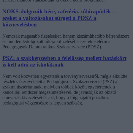
NOKS-dolgozók bére, cafetéria, túlórapótlék –
ezeket a változásokat sürgeti a PDSZ a
köznevelésben
Nemcsak magasabb fizetéseket, hanem kiszámíthatóbb bérrendszert
és minden ledolgozott túlóra kifizetését is szeretné elérni a
Pedagógusok Demokratikus Szakszervezete (PDSZ).
PSZ: a szakképzésben a felelősség mellett hatáskört
is kell adni az iskoláknak
Nem volt közvetlen egyeztetés a törvénytervezetről, mégis elküldte
részletes észrevételeit a Pedagógusok Szakszervezete (PSZ) a
szakminisztériumnak, melyben többek között egyetértettek a
kancellári rendszer megszüntetésével, de javasolják az oktató
elnevezés kivezetését és azt, hogy a főigazgatói poszthoz
pedagógusi végzettségre is legyen szükség.