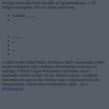
összeget teljes egészében kiutalják az egyetemistáknak, a 165
hallgató egységesen 200 ezer forint segélyt kap.
Eduline
A múlt szerdán leégett Ráday Kollégium lakói visszakaoják a teljes
januári kollégiumi díjat, valamint a beköltözéskor letett kaució
összegét. A Károli Gáspár Református Egyetemen tanuló
ösztöndíjas diákok további 50 ezer forintot kapnak, a hallgatói
önkormányzat ugyanis úgy döntött, hogy a megmaradt szociális
támogatásokat a tűzkárosult kollégistáknak adják – írja a
reformatus.hu
.