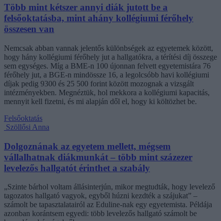
Több mint kétszer annyi diák jutott be a
felsőoktatásba, mint ahány kollégiumi férőhely
összesen van
Nemcsak abban vannak jelentős különbségek az egyetemek között,
hogy hány kollégiumi férőhely jut a hallgatókra, a térítési díj összege
sem egységes. Míg a BME-n 100 újonnan felvett egyetemistára 76
férőhely jut, a BGE-n mindössze 16, a legolcsóbb havi kollégiumi
díjak pedig 9300 és 25 500 forint között mozognak a vizsgált
intézményekben. Megnéztük, hol mekkora a kollégiumi kapacitás,
mennyit kell fizetni, és mi alapján dől el, hogy ki költözhet be.
Felsőoktatás
Szöllősi Anna
Dolgoznának az egyetem mellett, mégsem
vállalhatnak diákmunkát – több mint százezer
levelezős hallgatót érinthet a szabály
„Szinte bárhol voltam állásinterjún, mikor megtudták, hogy levelező
tagozatos hallgató vagyok, egyből húzni kezdték a szájukat” –
számolt be tapasztalatairól az Eduline-nak egy egyetemista. Példája
azonban korántsem egyedi: több levelezős hallgató számolt be