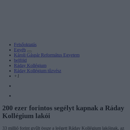
Felsőoktatás
Egyéb
Károli Gáspár Református Egyetem
belföld
Ráday Kollégium
Ráday Kollégium tűzvész
+1
200 ezer forintos segélyt kapnak a Ráday
Kollégium lakói
33 millió forint gyűlt össze a leégett Ráday Kollégium lakóinak, az