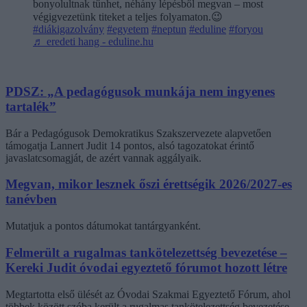
bonyolultnak tűnhet, néhány lépésből megvan – most
végigvezetünk titeket a teljes folyamaton.😉
#diákigazolvány
#egyetem
#neptun
#eduline
#foryou
♬ eredeti hang - eduline.hu
PDSZ: „A pedagógusok munkája nem ingyenes
tartalék”
Bár a Pedagógusok Demokratikus Szakszervezete alapvetően
támogatja Lannert Judit 14 pontos, alsó tagozatokat érintő
javaslatcsomagját, de azért vannak aggályaik.
Megvan, mikor lesznek őszi érettségik 2026/2027-es
tanévben
Mutatjuk a pontos dátumokat tantárgyanként.
Felmerült a rugalmas tankötelezettség bevezetése –
Kereki Judit óvodai egyeztető fórumot hozott létre
Megtartotta első ülését az Óvodai Szakmai Egyeztető Fórum, ahol
többek között szóba került a rugalmas tankötelezettség bevezetése,