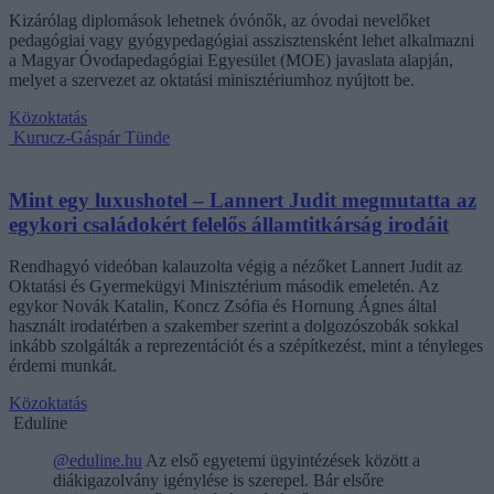
Kizárólag diplomások lehetnek óvónők, az óvodai nevelőket
pedagógiai vagy gyógypedagógiai asszisztensként lehet alkalmazni
a Magyar Óvodapedagógiai Egyesület (MOE) javaslata alapján,
melyet a szervezet az oktatási minisztériumhoz nyújtott be.
Közoktatás
Kurucz-Gáspár Tünde
Mint egy luxushotel – Lannert Judit megmutatta az
egykori családokért felelős államtitkárság irodáit
Rendhagyó videóban kalauzolta végig a nézőket Lannert Judit az
Oktatási és Gyermekügyi Minisztérium második emeletén. Az
egykor Novák Katalin, Koncz Zsófia és Hornung Ágnes által
használt irodatérben a szakember szerint a dolgozószobák sokkal
inkább szolgálták a reprezentációt és a szépítkezést, mint a tényleges
érdemi munkát.
Közoktatás
Eduline
@eduline.hu
Az első egyetemi ügyintézések között a
diákigazolvány igénylése is szerepel. Bár elsőre