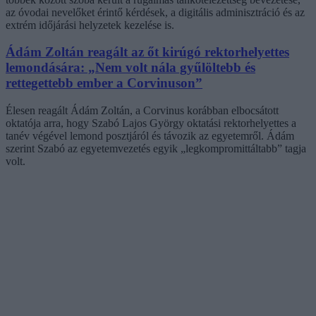
az óvodai nevelőket érintő kérdések, a digitális adminisztráció és az
extrém időjárási helyzetek kezelése is.
Ádám Zoltán reagált az őt kirúgó rektorhelyettes
lemondására: „Nem volt nála gyűlöltebb és
rettegettebb ember a Corvinuson”
Élesen reagált Ádám Zoltán, a Corvinus korábban elbocsátott
oktatója arra, hogy Szabó Lajos György oktatási rektorhelyettes a
tanév végével lemond posztjáról és távozik az egyetemről. Ádám
szerint Szabó az egyetemvezetés egyik „legkompromittáltabb” tagja
volt.