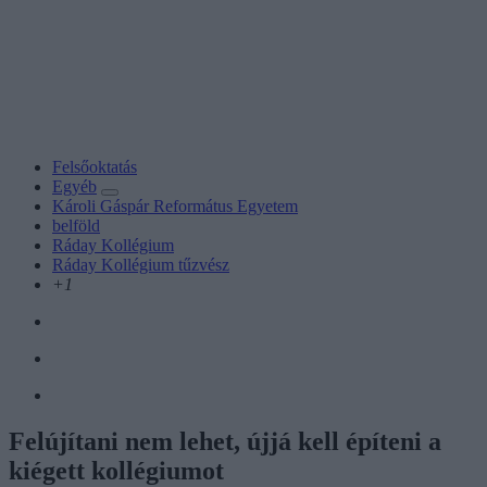
Felsőoktatás
Egyéb
Károli Gáspár Református Egyetem
belföld
Ráday Kollégium
Ráday Kollégium tűzvész
+1
Felújítani nem lehet, újjá kell építeni a
kiégett kollégiumot