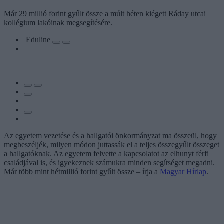
Már 29 millió forint gyűlt össze a múlt héten kiégett Ráday utcai
kollégium lakóinak megsegítésére.
Eduline
Az egyetem vezetése és a hallgatói önkormányzat ma összeül, hogy
megbeszéljék, milyen módon juttassák el a teljes összegyűlt összeget
a hallgatóknak. Az egyetem felvette a kapcsolatot az elhunyt férfi
családjával is, és igyekeznek számukra minden segítséget megadni.
Már több mint hétmillió forint gyűlt össze – írja a
Magyar Hírlap
.