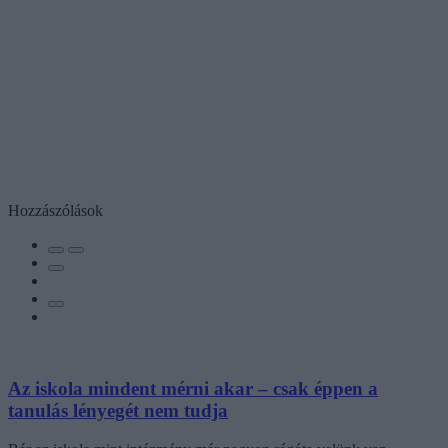
Hozzászólások
Az iskola mindent mérni akar – csak éppen a
tanulás lényegét nem tudja