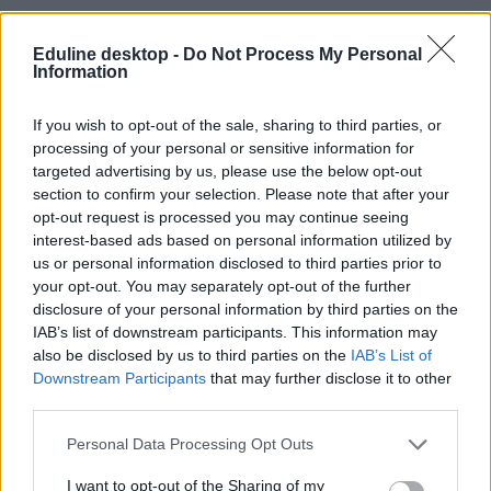
Eduline desktop -
Do Not Process My Personal
Information
If you wish to opt-out of the sale, sharing to third parties, or
processing of your personal or sensitive information for
targeted advertising by us, please use the below opt-out
Károli Gáspár Református Egyetem
section to confirm your selection. Please note that after your
belföld
opt-out request is processed you may continue seeing
Ráday Kollégium
interest-based ads based on personal information utilized by
Ráday Kollégium tűzvész
us or personal information disclosed to third parties prior to
your opt-out. You may separately opt-out of the further
disclosure of your personal information by third parties on the
IAB’s list of downstream participants. This information may
also be disclosed by us to third parties on the
IAB’s List of
Downstream Participants
that may further disclose it to other
third parties.
Personal Data Processing Opt Outs
I want to opt-out of the Sharing of my