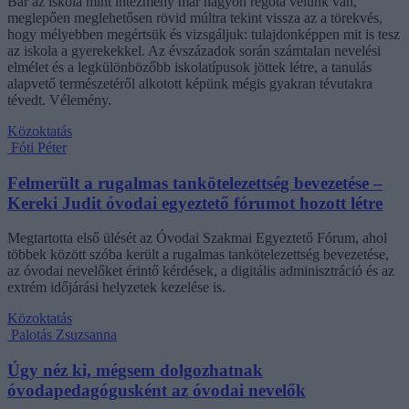
Bár az iskola mint intézmény már nagyon régóta velünk van,
meglepően meglehetősen rövid múltra tekint vissza az a törekvés,
hogy mélyebben megértsük és vizsgáljuk: tulajdonképpen mit is tesz
az iskola a gyerekekkel. Az évszázadok során számtalan nevelési
elmélet és a legkülönbözőbb iskolatípusok jöttek létre, a tanulás
alapvető természetéről alkotott képünk mégis gyakran tévutakra
tévedt. Vélemény.
Közoktatás
Fóti Péter
Felmerült a rugalmas tankötelezettség bevezetése –
Kereki Judit óvodai egyeztető fórumot hozott létre
Megtartotta első ülését az Óvodai Szakmai Egyeztető Fórum, ahol
többek között szóba került a rugalmas tankötelezettség bevezetése,
az óvodai nevelőket érintő kérdések, a digitális adminisztráció és az
extrém időjárási helyzetek kezelése is.
Közoktatás
Palotás Zsuzsanna
Úgy néz ki, mégsem dolgozhatnak
óvodapedagógusként az óvodai nevelők