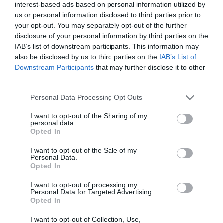
interest-based ads based on personal information utilized by
us or personal information disclosed to third parties prior to
your opt-out. You may separately opt-out of the further
Egyetemek_megjelenes_szintere
disclosure of your personal information by third parties on the
IAB’s list of downstream participants. This information may
Infogram
also be disclosed by us to third parties on the
IAB’s List of
A legtöbb fórumbeszélgetés a világszerte egyre népszerűbb
Downstream Participants
that may further disclose it to other
Redditről érkezik, ahova jövendőbeli, tanulni vágyók
third parties.
iránymutatásért fordulnak. Ezeken a platformokon diákok kérnek
tanácsot egymástól, hasonlítják össze a magyar egyetemeket,
Personal Data Processing Opt Outs
osztanak meg információkat a jelentkezéssel kapcsolatban, és
legfrissebb témaként az online tanítást is véleményezték.
I want to opt-out of the Sharing of my
personal data.
Opted In
I want to opt-out of the Sale of my
Personal Data.
Opted In
I want to opt-out of processing my
Personal Data for Targeted Advertising.
Egyetemek_temak
Opted In
Infogram
I want to opt-out of Collection, Use,