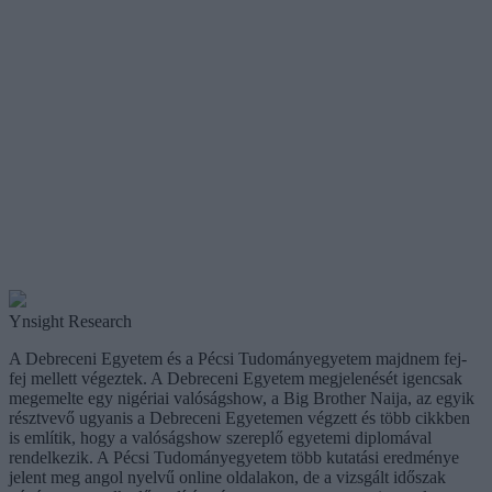
Ynsight Research
A Debreceni Egyetem és a Pécsi Tudományegyetem majdnem fej-
fej mellett végeztek. A Debreceni Egyetem megjelenését igencsak
megemelte egy nigériai valóságshow, a Big Brother Naija, az egyik
résztvevő ugyanis a Debreceni Egyetemen végzett és több cikkben
is említik, hogy a valóságshow szereplő egyetemi diplomával
rendelkezik. A Pécsi Tudományegyetem több kutatási eredménye
jelent meg angol nyelvű online oldalakon, de a vizsgált időszak