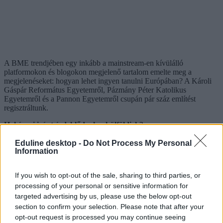
A BME trendjében egy inkább a mainstream-en kívülálló
platformokon és blogokon megjelenő tartalom emelte meg a
megjelenéseket: hogyan lehet ingyen tanulni Európában? A Károli
Gáspár Református Egyetemről, Pázmány Péter Katolikus
Egyetemről és a Pannon Egyetemről csupán pár száz említést
regisztráltunk.
Hol és mi iránt érdeklődnek a külföldiek?
Az online portálok és a Twitter az egyetemekről szóló diskurzusok
Eduline desktop -
Do Not Process My Personal
fő porondja. Ezenkívül tematikus – kutatással és kutatások
Information
eredményeivel, külföldi tanulással, tudományos hírekkel –
foglalkozó blogokon tűntek fel az egyetemek.
If you wish to opt-out of the sale, sharing to third parties, or
processing of your personal or sensitive information for
targeted advertising by us, please use the below opt-out
section to confirm your selection. Please note that after your
opt-out request is processed you may continue seeing