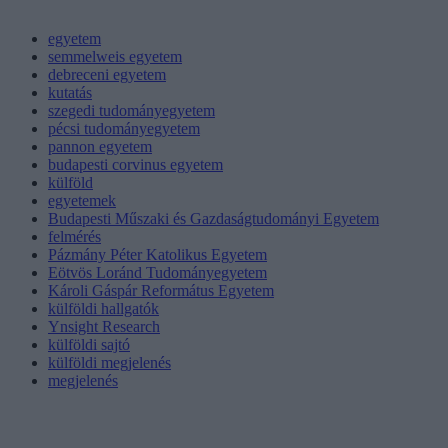
egyetem
semmelweis egyetem
debreceni egyetem
kutatás
szegedi tudományegyetem
pécsi tudományegyetem
pannon egyetem
budapesti corvinus egyetem
külföld
egyetemek
Budapesti Műszaki és Gazdaságtudományi Egyetem
felmérés
Pázmány Péter Katolikus Egyetem
Eötvös Loránd Tudományegyetem
Károli Gáspár Református Egyetem
külföldi hallgatók
Ynsight Research
külföldi sajtó
külföldi megjelenés
megjelenés