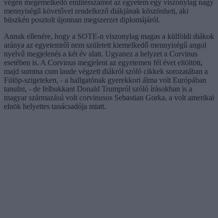
végén megemelkedő említésszámot az egyetem egy viszonylag nagy
mennyiségű követővel rendelkező diákjának köszönheti, aki
büszkén posztolt újonnan megszerzet diplomájáról.
Annak ellenére, hogy a SOTE-n viszonylag magas a külföldi diákok
aránya az egyetemről nem született kiemelkedő mennyiségű angol
nyelvű megjelenés a két év alatt. Ugyanez a helyzet a Corvinus
esetében is. A Corvinus megjelent az egyetemen fél évet eltöltött,
majd summa cum laude végzett diákról szóló cikkek sorozatában a
Fülöp-szigeteken, - a hallgatónak gyerekkori álma volt Európában
tanulni, - de felbukkant Donald Trumpról szóló írásokban is a
magyar származású volt corvinusos Sebastian Gorka, a volt amerikai
elnök helyettes tanácsadója miatt.