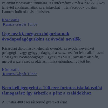
valamint tapasztalati tanulásra. Az intézmények már a 2026/2027-es
tanévtől alkalmazhatják az ajánlásokat – írta Facebook-oldalán
Lannert Judit oktatási miniszter.
Közoktatás
Kurucz-Gáspár Tünde
Úgy néz ki, mégsem dolgozhatnak
óvodapedagógusként az óvodai nevelők
Kizárólag diplomások lehetnek óvónők, az óvodai nevelőket
pedagógiai vagy gyógypedagógiai asszisztensként lehet alkalmazni
a Magyar Óvodapedagógiai Egyesület (MOE) javaslata alapján,
melyet a szervezet az oktatási minisztériumhoz nyújtott be.
Közoktatás
Kurucz-Gáspár Tünde
Nem kell igényelni a 100 ezer forintos iskolakezdési
támogatást: így érkezik a pénz a családokhoz
A juttatás 400 ezer rászoruló gyereket érint.