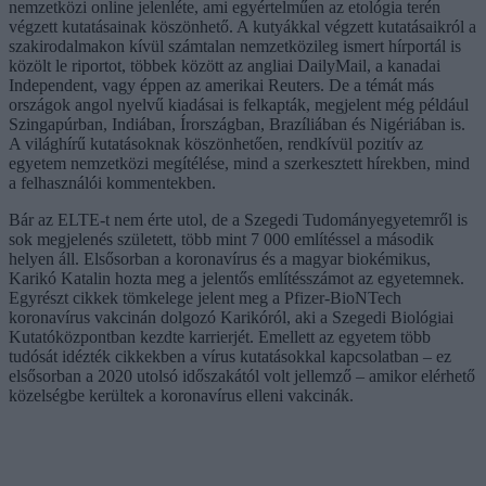
nemzetközi online jelenléte, ami egyértelműen az etológia terén
végzett kutatásainak köszönhető. A kutyákkal végzett kutatásaikról a
szakirodalmakon kívül számtalan nemzetközileg ismert hírportál is
közölt le riportot, többek között az angliai DailyMail, a kanadai
Independent, vagy éppen az amerikai Reuters. De a témát más
országok angol nyelvű kiadásai is felkapták, megjelent még például
Szingapúrban, Indiában, Írországban, Brazíliában és Nigériában is.
A világhírű kutatásoknak köszönhetően, rendkívül pozitív az
egyetem nemzetközi megítélése, mind a szerkesztett hírekben, mind
a felhasználói kommentekben.
Bár az ELTE-t nem érte utol, de a Szegedi Tudományegyetemről is
sok megjelenés született, több mint 7 000 említéssel a második
helyen áll. Elsősorban a koronavírus és a magyar biokémikus,
Karikó Katalin hozta meg a jelentős említésszámot az egyetemnek.
Egyrészt cikkek tömkelege jelent meg a Pfizer-BioNTech
koronavírus vakcinán dolgozó Karikóról, aki a Szegedi Biológiai
Kutatóközpontban kezdte karrierjét. Emellett az egyetem több
tudósát idézték cikkekben a vírus kutatásokkal kapcsolatban – ez
elsősorban a 2020 utolsó időszakától volt jellemző – amikor elérhető
közelségbe kerültek a koronavírus elleni vakcinák.