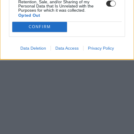
Retention, Sale, and/or Sharing of my
Personal Data that Is Unrelated with the
Tetszett a cikk? Kövess minket a Facebookon is, és nem fogsz
Purposes for which it was collected.
lemaradni a fontos hírekről!
Opted Out
CONFIRM
Data Deletion
Data Access
Privacy Policy