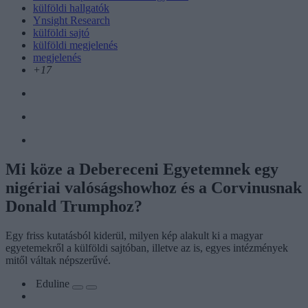
külföldi hallgatók
Ynsight Research
külföldi sajtó
külföldi megjelenés
megjelenés
+17
Mi köze a Debereceni Egyetemnek egy
nigériai valóságshowhoz és a Corvinusnak
Donald Trumphoz?
Egy friss kutatásból kiderül, milyen kép alakult ki a magyar
egyetemekről a külföldi sajtóban, illetve az is, egyes intézmények
mitől váltak népszerűvé.
Eduline