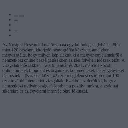
Az Ynsight Research kutatócsapata egy különleges globális, több
mint 120 országra kiterjedő netnográfiát készített, amelyben
megvizsgálta, hogy milyen kép alakult ki a magyar egyetemekről a
nemzetközi online beszélgetésekben az idei felvételi időszak előtt. A
vizsgálati időszakban – 2019. január és 2021. március között –
online híreket, blogokat és organikus kommenteket, beszélgetéseket
elemeztek – összesen közel 42 ezer megjelenést és több mint 100
ezer további interakciót vizsgáltak. Ezekből az derült ki, hogy a
nemzetközi nyilvánosság elsősorban a pozitívumokra, a szakmai
sikerekre és az egyetemi innovációkra fókuszál.