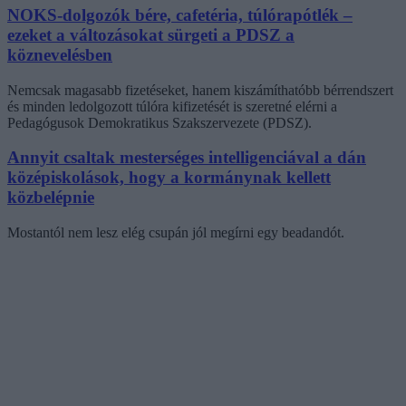
NOKS-dolgozók bére, cafetéria, túlórapótlék –
ezeket a változásokat sürgeti a PDSZ a
köznevelésben
Nemcsak magasabb fizetéseket, hanem kiszámíthatóbb bérrendszert
és minden ledolgozott túlóra kifizetését is szeretné elérni a
Pedagógusok Demokratikus Szakszervezete (PDSZ).
Annyit csaltak mesterséges intelligenciával a dán
középiskolások, hogy a kormánynak kellett
közbelépnie
Mostantól nem lesz elég csupán jól megírni egy beadandót.