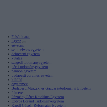
Felsőoktatás
Egyéb
egyetem
semmelweis egyetem
debreceni egyetem
kutatás
szegedi tudományegyetem
pécsi tudományegyetem
pannon egyetem
budapesti corvinus egyetem
külföld
egyetemek
Budapesti Műszaki és Gazdaságtudományi Egyetem
felmérés
Pázmány Péter Katolikus Egyetem
Eötvös Loránd Tudományegyetem
Károli Gáspár Református Egyetem