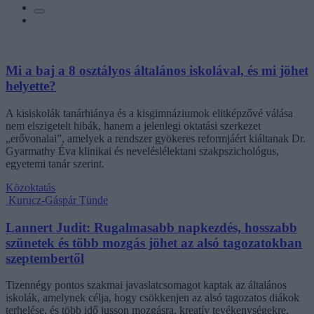
Mi a baj a 8 osztályos általános iskolával, és mi jöhet
helyette?
A kisiskolák tanárhiánya és a kisgimnáziumok elitképzővé válása
nem elszigetelt hibák, hanem a jelenlegi oktatási szerkezet
„erővonalai”, amelyek a rendszer gyökeres reformjáért kiáltanak Dr.
Gyarmathy Éva klinikai és neveléslélektani szakpszichológus,
egyetemi tanár szerint.
Közoktatás
Kurucz-Gáspár Tünde
Lannert Judit: Rugalmasabb napkezdés, hosszabb
szünetek és több mozgás jöhet az alsó tagozatokban
szeptembertől
Tizennégy pontos szakmai javaslatcsomagot kaptak az általános
iskolák, amelynek célja, hogy csökkenjen az alsó tagozatos diákok
terhelése, és több idő jusson mozgásra, kreatív tevékenységekre,