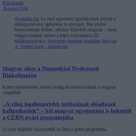
Közoktatás
Kovács Dóri
@eduline.hu
Az első egyetemi ügyintézések között a
diákigazolvány igénylése is szerepel. Bár elsőre
bonyolultnak tűnhet, néhány lépésből megvan – most
végigvezetünk titeket a teljes folyamaton.😉
#diákigazolvány
#egyetem
#neptun
#eduline
#foryou
♬ eredeti hang - eduline.hu
Magyar siker a Nemzetközi Nyelvészeti
Diákolimpián
Ketten bronzérmet, ketten pedig dicséretet kaptak a magyar
csapatból.
„A világ legelismertebb tudósainak előadásait
hallgathatjuk” – két magyar egyetemista is bekerült
a CERN nyári programjába
21 ezer diákból választották ki őket a genfi programba.